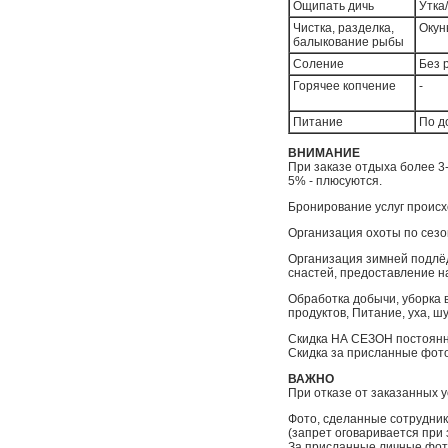
Ощипать дичь
Утка/
Чистка, разделка,
Окун
балыкование рыбы
Соление
Без 
Горячее копчение
-
Питание
По д
ВНИМАНИЕ
При заказе отдыха более 3-
5% - плюсуются.
Бронирование услуг проис
Организация охоты по сезону
Организация зимней подлёдн
снастей, предоставление н
Обработка добычи, уборка в
продуктов, Питание, уха, 
Скидка НА СЕЗОН постоянн
Скидка за присланные фот
ВАЖНО
При отказе от заказанных у
Фото, сделанные сотрудник
(запрет оговаривается при
За присланные личные фото