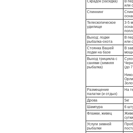
Скрадок (засидка)
В пе
или 
Спиннинг
Спин
осна
Телескопическое
3-5 
удилище
осна
попл
Выход: лодки
В пе
рыбалка-охота
или 
Стоянка Вашей
В за
лодки на базе
мощн
Выход трицикла с
Сухо
санями (зимняя
Черн
рыбалка)
(до 7
Нико
Орли
Золо
Размещение
На т
палатки (и отдых)
Дрова
5кг
Шампура
6 шт
Флажки, живец
Живе
сутк
Услуги зимней
Проб
рыбалки
пост