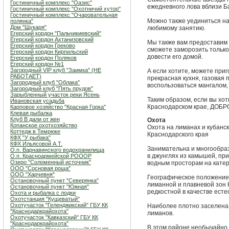
Гостиничный комплекс "Оазис"
ежедневного лова вблизи Б
Гостиничный комплекс "Охотничий хутор"
Гостиничный комплекс "Очаровательная
Можно также уединиться на 
полянка"
Дом "Щукаря"
любимому занятию.
Егерский кордон "Пальчикиевский"
Егерский кордон Ахтанизовский
Мы также вам предоставим 
Егерский кордон Греково
сможете заморозить только
Егерский кордон Кирпильский
довести его домой.
Егерский кордон Поляков
Егерский кордон №1
Загородный VIP клуб "Заимка" (НЕ
А если хотите, можете приг
РАБОТАЕТ)
прекрасная кухня, газовая
Загородный клуб "Облака"
воспользоваться мангалом,
Загородный клуб "Пять прудов"
Зарыбленный участок реки Ясень
Таким образом, если вы хо
Ивановская усадьба
Краснодарском крае, ДОБРО
Карповое хозяйство "Красная Горка"
Клевая рыбалка
Клуб В дали от жен
Охота
Копанское охотхозяйство
Охота на лиманах и кубанск
Коттедж в Темрюке
Краснодарского края
КФХ "У рыбака"
КФХ Ильясовой А.Т.
Занимательна и многообраз
О.п. Варнавинского водохранилища
в джунглях из камышей, пр
О.п. Красноармейской РОООР
Озеро "Соломенный источник"
водным просторам на катер
ООО "Сосновая роща"
ООО "Харчевня"
Географическое положение
Остановочный пункт "Северянка"
лиманной и плавневой зон
Остановочный пункт "Южная"
редкостной в качестве есте
Охота и рыбалка с лодки
Охотстанция "Кущеватый"
Охотучасток "Геленджикский" ГБУ КК
Наиболее плотно заселена
"Краснодаркрайохота"
лиманов.
Охотучасток "Кавказский" ГБУ КК
"Краснодаркрайохота"
В этом районе необычайно