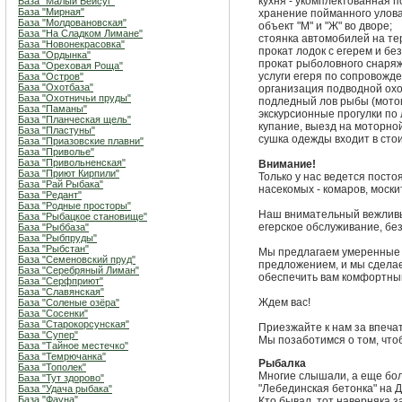
кухня - укомплектованная по
База "Малый Бейсуг"
База "Мирная"
хранение пойманного улова
База "Молдовановская"
объект "М" и "Ж" во дворе;
База "На Сладком Лимане"
стоянка автомобилей на те
База "Новонекрасовка"
прокат лодок с егерем и без
База "Ордынка"
прокат рыболовного снаря
База "Ореховая Роща"
услуги егеря по сопровожд
База "Остров"
База "Охотбаза"
организация подводной охо
База "Охотничьи пруды"
подледный лов рыбы (мотоц
База "Паманы"
экскурсионные прогулки по
База "Планческая щель"
купание, выезд на моторной
База "Пластуны"
сушка одежды входит в сто
База "Приазовские плавни"
База "Приволье"
База "Привольненская"
Внимание!
База "Приют Кирпили"
Только у нас ведется пост
База "Рай Рыбака"
насекомых - комаров, моски
База "Редант"
База "Родные просторы"
Наш внимательный вежливы
База "Рыбацкое становище"
егерское обслуживание, бе
База "Рыббаза"
База "Рыбпруды"
База "Рыбстан"
Мы предлагаем умеренные 
База "Семеновский пруд"
предложением, и мы сделае
База "Серебряный Лиман"
обеспечить вам комфортны
База "Серфприют"
База "Славянская"
Ждем вас!
База "Соленые озёра"
База "Сосенки"
База "Старокорсунская"
Приезжайте к нам за впеча
База "Супер"
Мы позаботимся о том, что
База "Тайное местечко"
База "Темрючанка"
Рыбалка
База "Тополек"
Многие слышали, а еще бо
База "Тут здорово"
"Лебединская бетонка" на Д
База "Удача рыбака"
База "Фауна"
Кто бывал, тот наверняка з