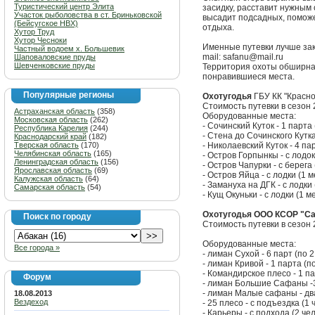
Туристический центр Элита
засидку, расставит нужным 
Участок рыболовства в ст. Бриньковской
высадит подсадных, поможе
(Бейсугское НВХ)
отдыха.
Хутор Труд
Хутор Чесноки
Именные путевки лучше зак
Частный водоем х. Большевик
mail: safanu@mail.ru
Шаповаловские пруды
Шевченковские пруды
Территория охоты обширная
понравившиеся места.
Популярные регионы
Охотугодья
ГБУ КК "Красн
Стоимость путевки в сезон 2
Астраханская область
(358)
Оборудованные места:
Московская область
(262)
- Сочинский Куток - 1 парта 
Республика Карелия
(244)
- Стена до Сочинского Кутка 
Краснодарский край
(182)
Тверская область
(170)
- Николаевский Куток - 4 пар
Челябинская область
(165)
- Остров Горпынкы - с лодок
Ленинградская область
(156)
- Остров Чапурки - с берега 
Ярославская область
(69)
- Остров Яйца - с лодки (1 м
Калужская область
(64)
- Замануха на ДГК - с лодки 
Самарская область
(54)
- Кущ Окуньки - с лодки (1 м
Охотугодья ООО КСОР "С
Поиск по городу
Стоимость путевки в сезон 2
Оборудованные места:
Все города »
- лиман Сухой - 6 парт (по 2
- лиман Кривой - 1 парта (по
- Командирское плесо - 1 па
Форум
- лиман Большие Сафаны -3 
- лиман Малые сафаны - два
18.08.2013
Вездеход
- 25 плесо - с подъездка (1 ч
- Карьеры - с подхода (2 чел.