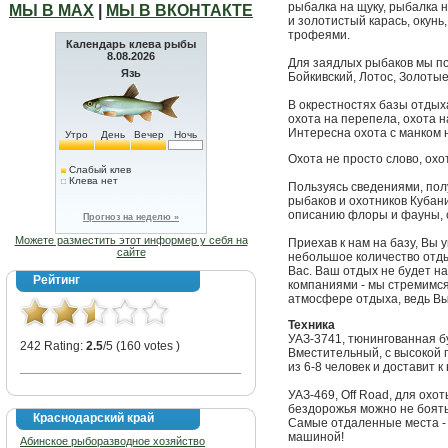
рыбалка на щуку, рыбалка н
МЫ В МАХ
|
МЫ В ВКОНТАКТЕ
и золотистый карась, окунь
трофеями.
Календарь клева рыбы
8.08.2026
Для заядлых рыбаков мы п
Язь
Бойкивский, Лотос, Золотые
В окрестностях базы отдых
охота на перепела, охота на
Интересна охота с манком н
Утро
День
Вечер
Ночь
Охота не просто слово, охо
Слабый клев
Клева нет
Пользуясь сведениями, пол
рыбаков и охотников Кубан
описанию флоры и фауны, 
Прогноз на неделю »
Можете разместить этот информер у себя на
Приехав к нам на базу, Вы 
сайте
небольшое количество отд
Вас. Ваш отдых не будет 
Рейтинг
компаниями - мы стремимс
атмосфере отдыха, ведь Вы
Техника
УАЗ-3741, тюнингованная бу
242 Rating:
2.5
/5 (160 votes )
Вместительный, с высокой 
из 6-8 человек и доставит 
УАЗ-469, Off Road, для охо
бездорожья можно не боять
Краснодарский край
Самые отдаленные места - 
машиной!
Абинское рыборазводное хозяйство