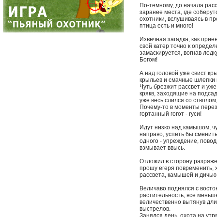
По-темному, до начала рас
заранее места, где соберутс
охотники, вслушиваясь в пр
птица есть и много!
Извечная загадка, как орие
свой катер точно к определ
замаскируется, вогнав лодку
Богом!
А над головой уже свист кр
крыльев и смачные шлепки 
Чуть брезжит рассвет и уж
крякв, заходящие на подсад
уже весь слился со стволом
Почему-то в моменты переза
гортанный гогот - гуси!
Идут низко над камышом, чу
направо, успеть бы сменить
одного - упреждение, поводк
взмывает ввысь.
Отложил в сторону разряже
прошу егеря повременить,
рассвета, камышей и дичью
Величаво поднялся с восток
растительность, все меньше
величественно вытянув длин
выстрелов.
Занялся день, охота на утр