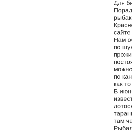
Для б
Порад
рыбак
Красно
сайте 
Нам о
по щук
прожи
посто
можно
по ка
как то
В июн
извес
лотосы
таран
там ч
Рыбал