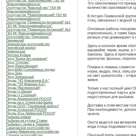
Охотучасток "Краснодарский" ГБУ КК
Это обеспечивается прежде
"Краснодаркрайохота"
количестве скапливаются зд
Охотучасток "Красный лес" ГБУ КК
"Краснодаркрайохота"
Охотучасток "Новопокровский" ГБУ КК
В Ахтаро-Гривенской групп
"Краснодаркрайохота"
птиц, связанных с водной с
Охотучасток "Приморско-Ахтарский" №1
ГБУ КК "Краснодаркрайохота"
Основные районы гнездова
Охотучасток "Приморско-Ахтарский" №2
опресненные), а также бар
ГБУ КК "Краснодаркрайохота"
Охотхозяйство "Подгорное"
речные утки доминируют в 
Пикникклаб
Приазовское охотхозяйство
Здесь в осеннее время обит
Пригибский кордон
каравайки, чирки, нырки, а
Приморская
бакланы. Здесь в приплавн
Протока Кубани
куропатки, фазаны, перепел
Пруд "Балка без названия"
Пруд "Утятник"
Пруд (Брюховецкая)
Плавни и лиманы славятся 
Пруд БАМ (Серебряные пруды)
норка, выдра, лиса, заяц-р
Пруд Зевс
на свет шакалособа – отвра
Пруд Зеркальный
живое.
Пруды "ЧП Номоконов В.А."
Пруды "ЧП Фоменко А.А."
Пруды (Васюринская)
Только у нас полный цик
Пруды (х.Ивлев)
подготовленные парты для о
Пруды (х.Спорный)
недоступные для рыбаков.
Пруды Апшеронской РОООР
Пруды на р. Очеретова Балка
Доставка к этим местам тол
Пруды ООО "Тихорецкий рыбхоз"
При необходимости, дополн
Пруды Успенской РОООР
Пруды Усть-Лабинской РОООР
чучела.
Рыбалка клевая
Рыбалка на хуторе Ставки
Охота ведется как вечерняя
Рыбалка с лодки в Темрюке
когда птица поднимается на
Саратовское охотхозяйство
Сладко-Лиманское охотхозяйство
Опытный егерь заранее выв
Степное охотхозяйство