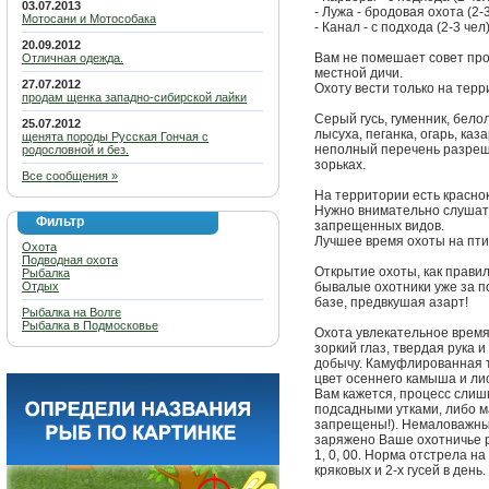
03.07.2013
- Лужа - бродовая охота (2-3
Мотосани и Мотособака
- Канал - с подхода (2-3 чел)
20.09.2012
Вам не помешает совет про
Отличная одежда.
местной дичи.
27.07.2012
Охоту вести только на терр
продам щенка западно-сибирской лайки
Серый гусь, гуменник, белол
25.07.2012
лысуха, пеганка, огарь, каза
щенята породы Русская Гончая с
неполный перечень разреш
родословной и без.
зорьках.
Все сообщения »
На территории есть красно
Нужно внимательно слушать
Фильтр
запрещенных видов.
Лучшее время охоты на птиц
Охота
Подводная охота
Открытие охоты, как правил
Рыбалка
Отдых
бывалые охотники уже за п
базе, предвкушая азарт!
Рыбалка на Волге
Рыбалка в Подмосковье
Охота увлекательное врем
зоркий глаз, твердая рука и
добычу. Камуфлированная 
цвет осеннего камыша и ли
Вам кажется, процесс слиш
подсадными утками, либо м
запрещены!). Немаловажным
заряжено Ваше охотничье р
1, 0, 00. Норма отстрела на
кряковых и 2-х гусей в день.