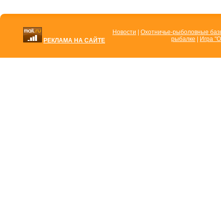
Новости
|
Охотничье-рыболовные ба
рыбалке
|
Игра "О
РЕКЛАМА НА САЙТЕ