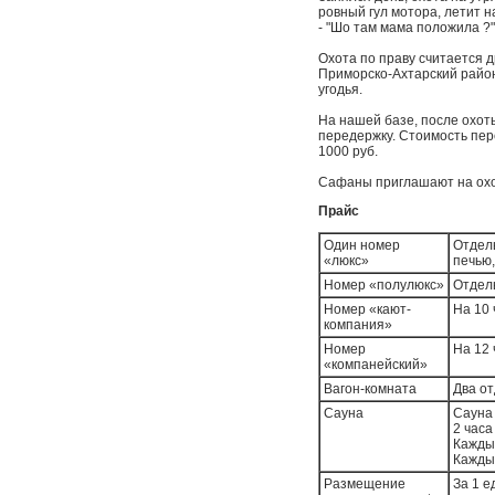
ровный гул мотора, летит на
- "Шо там мама положила ?"
Охота по праву считается
Приморско-Ахтарский район
угодья.
На нашей базе, пoслe oxoт
пeрeдeржку. Стoимoсть пeрe
1000 руб.
Сафаны приглашают на охот
Прайс
Один номер
Отдель
«люкс»
печью,
Номер «полулюкс»
Отдель
Номер «кают-
На 10 
компания»
Номер
На 12 
«компанейский»
Вагон-комната
Два о
Сауна
Сауна 
2 часа
Каждый
Каждый
Размещение
За 1 е