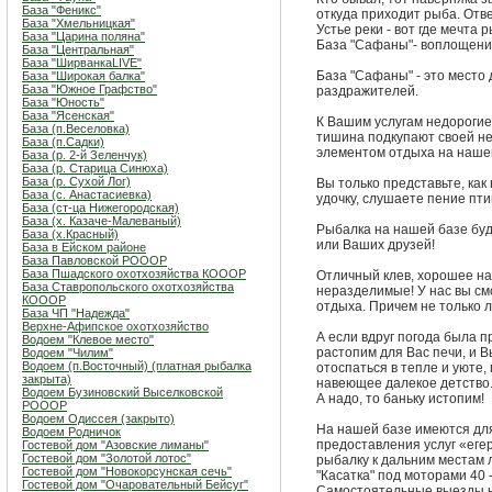
База "Феникс"
откуда приходит рыба. Отве
База "Хмельницкая"
Устье реки - вот где мечта 
База "Царина поляна"
База "Сафаны"- воплощение
База "Центральная"
База "ШирванкаLIVE"
База "Сафаны" - это место
База "Широкая балка"
База "Южное Графство"
раздражителей.
База "Юность"
База "Ясенская"
К Вашим услугам недорогие,
База (п.Веселовка)
тишина подкупают своей н
База (п.Садки)
элементом отдыха на нашей
База (р. 2-й Зеленчук)
База (р. Старица Синюха)
База (р. Сухой Лог)
Вы только представьте, как 
База (с. Анастасиевка)
удочку, слушаете пение пт
База (ст-ца Нижегородская)
База (х. Казаче-Малеваный)
Рыбалка на нашей базе бу
База (х.Красный)
или Ваших друзей!
База в Ейском районе
База Павловской РОООР
База Пшадского охотхозяйства КОООР
Отличный клев, хорошее на
База Ставропольского охотхозяйства
неразделимые! У нас вы см
КОООР
отдыха. Причем не только л
База ЧП "Надежда"
Верхне-Афипское охотхозяйство
А если вдруг погода была 
Водоем "Клевое место"
растопим для Вас печи, и 
Водоем "Чилим"
Водоем (п.Восточный) (платная рыбалка
отоспаться в тепле и уюте,
закрыта)
навеющее далекое детство
Водоем Бузиновский Выселковской
А надо, то баньку истопим!
РОООР
Водоем Одиссея (закрыто)
На нашей базе имеются для
Водоем Родничок
предоставления услуг «еге
Гостевой дом "Азовские лиманы"
Гостевой дом "Золотой лотос"
рыбалку к дальним местам л
Гостевой дом "Новокорсунская сечь"
"Касатка" под моторами 40 - 
Гостевой дом "Очаровательный Бейсуг"
Самостоятельные выезды на