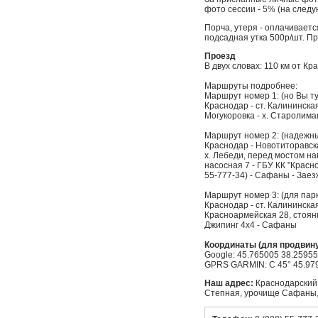
фото сессии - 5% (на след
Порча, утеря - оплачивает
подсадная утка 500р/шт. П
Проезд
В двух словах: 110 км от Кр
Маршруты подробнее:
Маршрут номер 1: (но Вы т
Краснодар - ст. Калининская 
Могукоровка - х. Старолим
Маршрут номер 2: (надежн
Краснодар - Новотиторавска
х. Лебеди, перед мостом нап
насосная 7 - ГБУ КК "Красн
55-777-34) - Сафаны - Заезж
Маршрут номер 3: (для парке
Краснодар - ст. Калининская
Красноармейская 28, стоян
Джипинг 4x4 - Сафаны
Координаты (для продвин
Google: 45.765005 38.2595
GPRS GARMIN: C 45° 45.979'
Наш адрес:
Краснодарский 
Степная, урочище Сафаны,