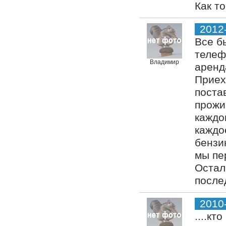
Как то
2012
Все б
телеф
Владимир
аренда
Приех
поста
прожи
каждо
каждо
бензин
мы пе
Остал
после
2010
....кт