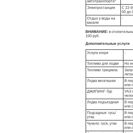
автотранспорта*
Электростанция
С 22-0
00 до 
Отдых у воды на
-
канале
ВНИМАНИЕ:
в отопительн
100 руб.
Дополнительные услуги
Услуги егеря
-
Топливо для лодки
Но н
Топливо трицикла
Запр
литр
Лодка весельная
В пе
или 
ДЖИПИНГ-Тур
УАЗ 
чело
Лодка подъездная
В пе
или 
Подсадные: гусь/
В пе
утка
или 
Чучело: гуся, утки
В пе
или 