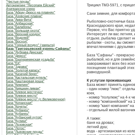
"Чистые пруды"
Трицикл ТМЗ-5971, с прице
Автокемпинг "Лесопарк Ейский"
Ачигварское озеро
База "Абрау-Дюрсо на плавнях"
Сани зимние, для комфорт
База "Азовские плавни"
База "Аква-Вита"
Рыболовно-охотничьи база
База "Албашская"
Краснодарского края, недал
База "Балабоны"
Первое, что Вас приятно уд
База "Большая охота"
Интересует ли вас летняя,
База "Верхний кордон"
База "Водолей"
отдыхе, рыбалка сделает 
База "Восход"
рыбалки - охоты, вы сможет
База "Горный воздух" (закрыта)
впечатлениями с друзьями 
База "Григорьевский курень-Сафаны"
База "Дубрава Динская"
База "Сафаны" - прекрасно
База "Дюрсо"
рыбалкой, но и для семейн
База "Екатерининская усадьба"
База "Ея"
завораживает всех без искл
База "Здрава"
посещение плантаций этих 
База "Золотой карась"
равнодушной.
База "Казачий берег"
База "Кастальская купель"
К услугам проживающих
База "Каштановая роща"
База может принять единов
База "Кемпинг"
База "Кияшкин лиман"
- один номер "люкс": отдель
База "Клевое местечко"
коек,
База "Клевое место"
- номер "полулюкс" на 4-х ч
База "Клёвое место" (с.Великовечное)
- номер "компанейский" на 1
База "Копанская"
- номер "кают-компания" на 
База "Кочеты"
- отдельный жилой вагончик
База "Кубанец"
База "Кубанец"
База "Кубанский хутор"
А также:
База "Кулики"
баня на дровах;
База "Лозовская"
летний душ;
База "Лотос"
вода - артезианская из коло
База "Львовские пруды"