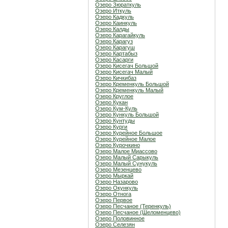
Озеро Зюраткуль
Озеро Иткуль
Озеро Кадкуль
Озеро Каинкуль
Озеро Калды
Озеро Карагайкуль
Озеро Карагуз
Озеро Карагуш
Озеро Картабыз
Озеро Касарги
Озеро Кисегач Большой
Озеро Кисегач Малый
Озеро Кичкибаз
Озеро Кременкуль Большой
Озеро Кременкуль Малый
Озеро Круглое
Озеро Кукан
Озеро Кум-Куль
Озеро Кункуль Большой
Озеро Кунтуды
Озеро Курги
Озеро Курейное Большое
Озеро Курейное Малое
Озеро Курочкино
Озеро Малое Миассово
Озеро Малый Сарыкуль
Озеро Малый Сунукуль
Озеро Мезенцево
Озеро Мыркай
Озеро Назарово
Озеро Окункуль
Озеро Отнога
Озеро Первое
Озеро Песчаное (Теренкуль)
Озеро Песчаное (Шеломенцево)
Озеро Половинное
Озеро Селезян