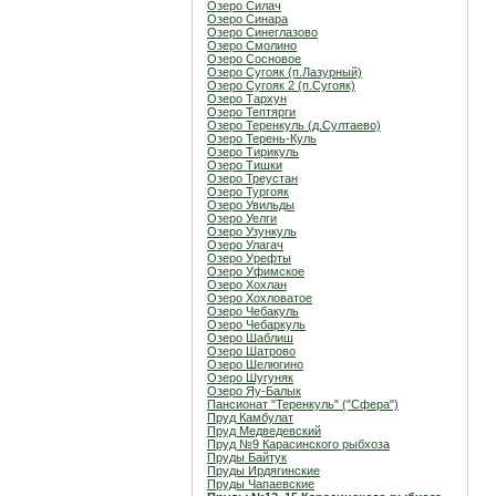
Озеро Силач
Озеро Синара
Озеро Синеглазово
Озеро Смолино
Озеро Сосновое
Озеро Сугояк (п.Лазурный)
Озеро Сугояк 2 (п.Сугояк)
Озеро Тархун
Озеро Тептярги
Озеро Теренкуль (д.Султаево)
Озеро Терень-Куль
Озеро Тирикуль
Озеро Тишки
Озеро Треустан
Озеро Тургояк
Озеро Увильды
Озеро Уелги
Озеро Узункуль
Озеро Улагач
Озеро Урефты
Озеро Уфимское
Озеро Хохлан
Озеро Хохловатое
Озеро Чебакуль
Озеро Чебаркуль
Озеро Шаблиш
Озеро Шатрово
Озеро Шелюгино
Озеро Шугуняк
Озеро Яу-Балык
Пансионат "Теренкуль" ("Сфера")
Пруд Камбулат
Пруд Медведевский
Пруд №9 Карасинского рыбхоза
Пруды Байтук
Пруды Ирдягинские
Пруды Чапаевские