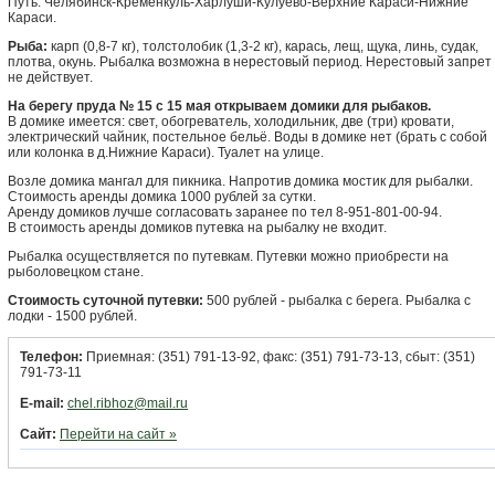
Путь: Челябинск-Кременкуль-Харлуши-Кулуево-Верхние Караси-Нижние
Караси.
Рыба:
карп (0,8-7 кг), толстолобик (1,3-2 кг), карась, лещ, щука, линь, судак,
плотва, окунь. Рыбалка возможна в нерестовый период. Нерестовый запрет
не действует.
На берегу пруда № 15 с 15 мая открываем домики для рыбаков.
В домике имеется: свет, обогреватель, холодильник, две (три) кровати,
электрический чайник, постельное бельё. Воды в домике нет (брать с собой
или колонка в д.Нижние Караси). Туалет на улице.
Возле домика мангал для пикника. Напротив домика мостик для рыбалки.
Стоимость аренды домика 1000 рублей за сутки.
Аренду домиков лучше согласовать заранее по тел 8-951-801-00-94.
В стоимость аренды домиков путевка на рыбалку не входит.
Рыбалка осуществляется по путевкам. Путевки можно приобрести на
рыболовецком стане.
Стоимость суточной путевки:
500 рублей - рыбалка с берега. Рыбалка с
лодки - 1500 рублей.
Телефон:
Приемная: (351) 791-13-92, факс: (351) 791-73-13, сбыт: (351)
791-73-11
E-mail:
chel.ribhoz@mail.ru
Сайт:
Перейти на сайт »