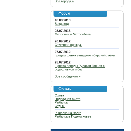
Все города »
Форум
18.08.2013
Вездеход
03.07.2013
Мотосани и Мотособака
20.09.2012
Отличная одежда.
27.07.2012
продам щенка западно-сибирской лайки
25.07.2012
щенята породы Русская Гончая с
родословной и без.
Все сообщения »
Фильтр
Охота
Подводная охота
Рыбалка
Отдых
Рыбалка на Волге
Рыбалка в Подмосковье