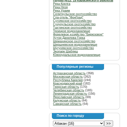
Пруды №12, 15 Карасинского рыбхоза
Река Коелга
Река Нязя
Река Ураим
Селиткульское охотхозяйство
Спа-отель "ФонГрад"
Сугоякское охотхозяйство
Сунукульское охотхозяйство
Тахтинское охотхозяйство
Троицкое водохранилище
Форелевое хозяйство "Бирюзовое"
Хутор Данилова Горка
Шемахинское охотхозяйство
Шершневское водохранилище
Шугунякское охотхозяйство
Экопарк Шаблиш
Южноуральское водохранилище
Популярные регионы
Астраханская область
(358)
Московская область
(262)
Республика Карелия
(244)
Краснодарский край
(182)
Тверская область
(170)
Челябинская область
(165)
Ленинградская область
(156)
Ярославская область
(69)
Калужская область
(64)
Самарская область
(54)
Поиск по городу