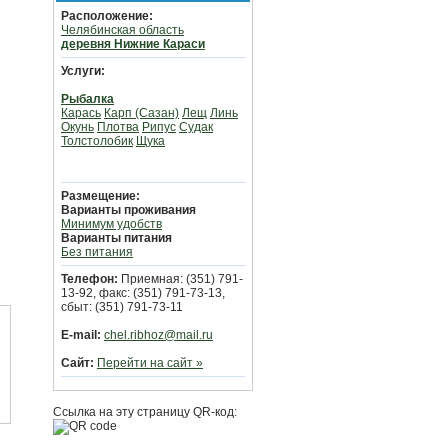
Расположение:
Челябинская область
деревня Нижние Караси
Услуги:
Рыбалка
Карась
Карп (Сазан)
Лещ
Линь
Окунь
Плотва
Рипус
Судак
Толстолобик
Щука
Размещение:
Варианты проживания
Минимум удобств
Варианты питания
Без питания
Телефон:
Приемная: (351) 791-
13-92, факс: (351) 791-73-13,
сбыт: (351) 791-73-11
E-mail:
chel.ribhoz@mail.ru
Сайт:
Перейти на сайт »
Ссылка на эту страницу QR-код: