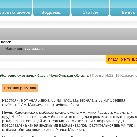
оиск по шоссе
Водоемы
Статьи
Видео
Астрахань
Например:
боловно-охотничьи базы
/
Челябинская область
/ Пруды №12, 15 Карасин
Платная рыбалка
Расстояние от Челябинска: 85 км. Площадь зеркала: 2,57 км² Средняя
глубина: 1,7 м. Максимальная глубина: 4,5 м.
Пруды Карасинского рыбхоза расположены у Нижних Карасей. Нагульный
пруд № 12 является самым большим по площади и разливается вдоль русл
р. Караси вытекающей из озера Малое Миассово. Ихтиофауна пруда
представлена как разводимыми видами - карпом, растительноядными, так и
рыбами, обитающими в озере Малое Миассово.