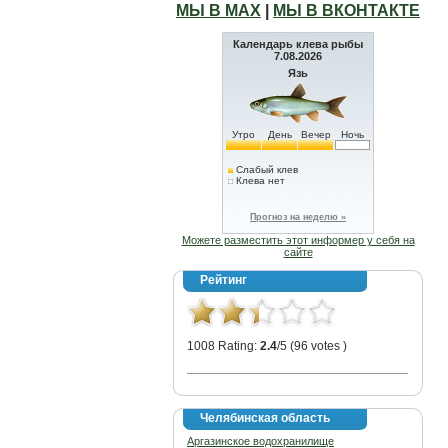
МЫ В МАХ
|
МЫ В ВКОНТАКТЕ
Календарь клева рыбы
7.08.2026
Язь
Утро
День
Вечер
Ночь
Слабый клев
Клева нет
Прогноз на неделю »
Можете разместить этот информер у себя на
сайте
Рейтинг
1008 Rating:
2.4
/5 (96 votes )
Челябинская область
Аргазинское водохранилище