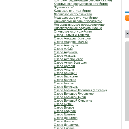
Комплекс Баден-Баден (Лесная сказка)
Крестьянско-фермерское хозяйство
"Куказарское"
Куяшское охотхозяйство
Ларинское охотхозяйство
Медведевское охотхозяйство
Национальный парк "Зюраткуль"
Новокыштымское водохранилище
Нязепетровское водохранилище
Огневское охотхозяйство
К
Озера Татыш и Ташкуль
Озеро Агардяш Большой
Озеро Агардяш Малый
Озеро Агашкуль
Озеро Азбай
Озеро Айдыкуль
Озеро Акакуль
Озеро Актюбинское
Озеро Акуля Большая
Озеро Аргаяш
Озеро Аткуль
Озеро Байнауш
Озеро Барахтан
Озеро Басикал
Озеро Бектыш
Озеро Беликуль
Озеро Большие Касагалы (Казгалы)
Озеро Большое Чусовское
Озеро Большой Куяш
Озеро Большой Сунукуль
Озеро Буташ
Озеро Второе
Озеро Голубое
Озеро Грязное
Озеро Деньгино
Озеро Долгое
Озеро Дуванкуль
Озеро Еловое