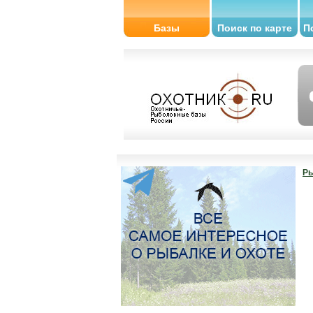
Базы
Поиск по карте
П
Ры