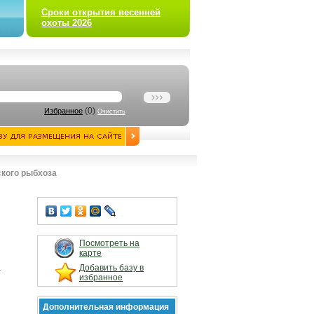
Сроки открытия весенней
охоты 2026
(
0
)
Избранное
Очистить
ского рыбхоза
Посмотреть на
карте
а
Добавить базу в
избранное
Дополнительная информация