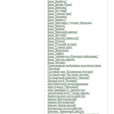
База "Алабуга"
База "Белая Роща"
База "Березка"
База "Бутубай"
База "Горный дом"
База "Ильинка"
База "Карагуз"
База "Картабыз" (курорт Увильды)
База "Квинта"
База "Кемма"
База "Красный камень"
База "Крутики"
База "Лесное поместье"
База "Радуга"
База "Русский остров"
База "Страна озер"
База "Форелька"
База "Чайка"
База "Чебаркуль-Южуралстройсервис"
База "Чистая заводь"
База "Янтарь"
Горнолыжная рыболовно-охотничья база
"Ишумак"
Гостевой дом "Егозинское бунгало"
Гостевой дом "На тихих прудах"
Гостиничный комплекс "Аврора"
Дачный клуб "Родники"
Долгобродское водохранилище
Дом отдыха "Звездный"
Дом таежника (п. Зюраткуль)
Загородный клуб "Тихая заводь"
Каинкульское охотхозяйство
Карьер Вахрушевский
Карьер Федоровский
Карьер Черкасовский
Кокланское охотхозяйство
Комлекс "Каменный Цветок"