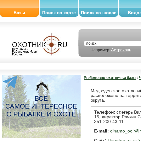
Базы
Поиск по карте
Поиск по шоссе
Водо
Астрахань
Например:
Рыболовно-охотничьи базы
/
Медведевское охотхозяй
расположено на террит
округа.
Телефон:
ст.егерь Ви
15, директор Рачкин 
351-200-43-11
E-mail:
dinamo_ooir@m
Сайт:
Перейти на сай