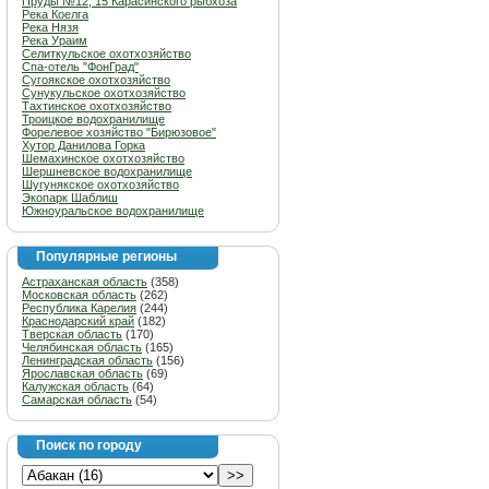
Пруды №12, 15 Карасинского рыбхоза
Река Коелга
Река Нязя
Река Ураим
Селиткульское охотхозяйство
Спа-отель "ФонГрад"
Сугоякское охотхозяйство
Сунукульское охотхозяйство
Тахтинское охотхозяйство
Троицкое водохранилище
Форелевое хозяйство "Бирюзовое"
Хутор Данилова Горка
Шемахинское охотхозяйство
Шершневское водохранилище
Шугунякское охотхозяйство
Экопарк Шаблиш
Южноуральское водохранилище
Популярные регионы
Астраханская область
(358)
Московская область
(262)
Республика Карелия
(244)
Краснодарский край
(182)
Тверская область
(170)
Челябинская область
(165)
Ленинградская область
(156)
Ярославская область
(69)
Калужская область
(64)
Самарская область
(54)
Поиск по городу