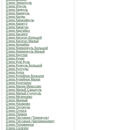
Озеро Зюраткуль
Озеро Иткуль
Озеро Кадкуль
Озеро Каинкуль
Озеро Калды
Озеро Карагайкуль
Озеро Карагуз
Озеро Карагуш
Озеро Картабыз
Озеро Касарги
Озеро Кисегач Большой
Озеро Кисегач Малый
Озеро Кичкибаз
Озеро Кременкуль Большой
Озеро Кременкуль Малый
Озеро Круглое
Озеро Кукан
Озеро Кум-Куль
Озеро Кункуль Большой
Озеро Кунтуды
Озеро Курги
Озеро Курейное Большое
Озеро Курейное Малое
Озеро Курочкино
Озеро Малое Миассово
Озеро Малый Сарыкуль
Озеро Малый Сунукуль
Озеро Мезенцево
Озеро Мыркай
Озеро Назарово
Озеро Окункуль
Озеро Отнога
Озеро Первое
Озеро Песчаное (Теренкуль)
Озеро Песчаное (Шеломенцево)
Озеро Половинное
Озеро Селезян