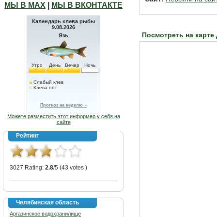
МЫ В МАХ
|
МЫ В ВКОНТАКТЕ
Календарь клева рыбы
9.08.2026
Посмотреть на карте
Язь
Утро
День
Вечер
Ночь
Слабый клев
Клева нет
Прогноз на неделю »
Можете разместить этот информер у себя на
сайте
Рейтинг
3027 Rating:
2.8
/5 (43 votes )
Челябинская область
Аргазинское водохранилище