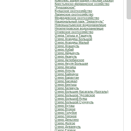
Комплекс Баден-Баден (Лесная сказка)
Крестьянско-фермерское хозяйство
"Куказарское"
Куяшское охотхозяйство
Ларинское охотхозяйство
Медведевское охотхозяйство
Национальный парк "Зюраткуль"
Новокыштымское водохранилище
Нязепетровское водохранилище
Огневское охотхозяйство
Озера Татыш и Ташкуль
Озеро Агардяш Большой
Озеро Агардяш Малый
Озеро Агашкуль
Озеро Азбай
Озеро Айдыкуль
Озеро Акакуль
Озеро Актюбинское
Озеро Акуля Большая
Озеро Аргаяш
Озеро Аткуль
Озеро Байнауш
Озеро Барахтан
Озеро Басикал
Озеро Бектыш
Озеро Беликуль
Озеро Большие Касагалы (Казгалы)
Озеро Большое Чусовское
Озеро Большой Куяш
Озеро Большой Сунукуль
Озеро Буташ
Озеро Второе
Озеро Голубое
Озеро Грязное
Озеро Деньгино
Озеро Долгое
Озеро Дуванкуль
Озеро Еловое