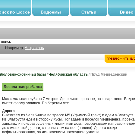
оиск по шоссе
Водоемы
Статьи
Видео
Астрахань
Например:
боловно-охотничьи базы
/
Челябинская область
/ Пруд Медведевский
Бесплатная рыбалка
Максимальная глубина 7 метров. Дно илистое ровное, на закаряжено. Водо
имеет форму эллипса. По берегам лес.
Дорога
Выезжаем из Челябинска по трассе М5 (Уфимский тракт) и едем в Златоуст.
Из Златоуста едем в сторону Кусы. Попадаем в поселок Медведевка, проеха
заправку и полуразрушенный кирпичный дом, поворачиваем направо и еде
до каменистой дороги, сворачиваем на неё (налево). Дорога везде
асфальтированная, за исключением последнего участка.