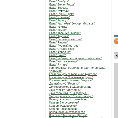
База "Алабуга"
База "Белая Роща"
База "Березка"
База "Бутубай"
База "Горный дом"
База "Ильинка"
База "Карагуз"
База "Картабыз" (курорт Увильды)
База "Квинта"
База "Кемма"
База "Красный камень"
База "Крутики"
База "Лесное поместье"
База "Радуга"
База "Русский остров"
База "Страна озер"
База "Форелька"
База "Чайка"
К
База "Чебаркуль-Южуралстройсервис"
База "Чистая заводь"
База "Янтарь"
Горнолыжная рыболовно-охотничья база
"Ишумак"
Гостевой дом "Егозинское бунгало"
Гостевой дом "На тихих прудах"
Гостиничный комплекс "Аврора"
Дачный клуб "Родники"
Долгобродское водохранилище
Дом отдыха "Звездный"
Дом таежника (п. Зюраткуль)
Загородный клуб "Тихая заводь"
Каинкульское охотхозяйство
Карьер Вахрушевский
Карьер Федоровский
Карьер Черкасовский
Кокланское охотхозяйство
Комлекс "Каменный Цветок"