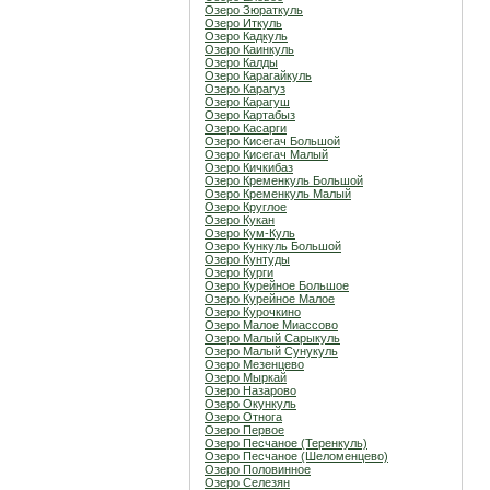
Озеро Зюраткуль
Озеро Иткуль
Озеро Кадкуль
Озеро Каинкуль
Озеро Калды
Озеро Карагайкуль
Озеро Карагуз
Озеро Карагуш
Озеро Картабыз
Озеро Касарги
Озеро Кисегач Большой
Озеро Кисегач Малый
Озеро Кичкибаз
Озеро Кременкуль Большой
Озеро Кременкуль Малый
Озеро Круглое
Озеро Кукан
Озеро Кум-Куль
Озеро Кункуль Большой
Озеро Кунтуды
Озеро Курги
Озеро Курейное Большое
Озеро Курейное Малое
Озеро Курочкино
Озеро Малое Миассово
Озеро Малый Сарыкуль
Озеро Малый Сунукуль
Озеро Мезенцево
Озеро Мыркай
Озеро Назарово
Озеро Окункуль
Озеро Отнога
Озеро Первое
Озеро Песчаное (Теренкуль)
Озеро Песчаное (Шеломенцево)
Озеро Половинное
Озеро Селезян