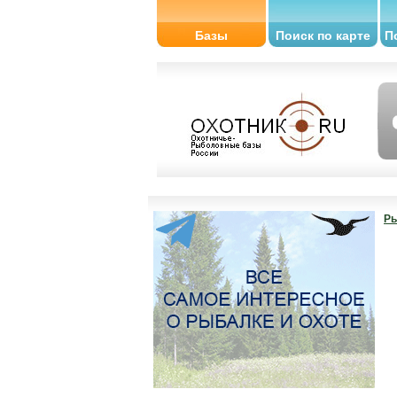
Базы
Поиск по карте
П
Ры