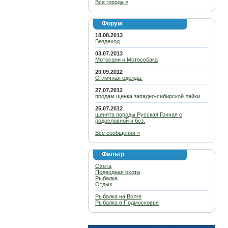
Все города »
Форум
18.08.2013
Вездеход
03.07.2013
Мотосани и Мотособака
20.09.2012
Отличная одежда.
27.07.2012
продам щенка западно-сибирской лайки
25.07.2012
щенята породы Русская Гончая с
родословной и без.
Все сообщения »
Фильтр
Охота
Подводная охота
Рыбалка
Отдых
Рыбалка на Волге
Рыбалка в Подмосковье