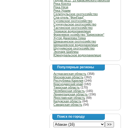
Пруды №12, 15 Карасинского рыбхоза
Река Коелга
Река Нязя
Река Ураим
Селиткульское охотхозяйство
Спа-отель "ФонГрад"
Сугоякское охотхозяйство
Сунукульское охотхозяйство
Тахтинское охотхозяйство
Троицкое водохранилище
Форелевое хозяйство "Бирюзовое"
Хутор Данилова Горка
Шемахинское охотхозяйство
Шершневское водохранилище
Шугунякское охотхозяйство
Экопарк Шаблиш
Южноуральское водохранилище
Популярные регионы
Астраханская область
(358)
Московская область
(262)
Республика Карелия
(244)
Краснодарский край
(182)
Тверская область
(170)
Челябинская область
(165)
Ленинградская область
(156)
Ярославская область
(69)
Калужская область
(64)
Самарская область
(54)
Поиск по городу