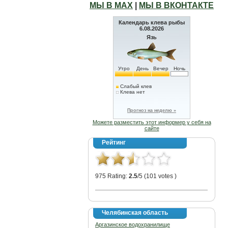
МЫ В МАХ
|
МЫ В ВКОНТАКТЕ
Календарь клева рыбы
6.08.2026
Язь
Утро
День
Вечер
Ночь
Слабый клев
Клева нет
Прогноз на неделю »
Можете разместить этот информер у себя на
сайте
Рейтинг
975 Rating:
2.5
/5 (101 votes )
Челябинская область
Аргазинское водохранилище