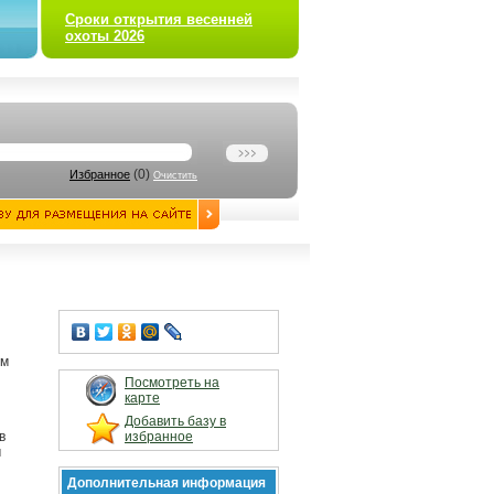
Сроки открытия весенней
охоты 2026
(
0
)
Избранное
Очистить
ем
Посмотреть на
карте
Добавить базу в
в
избранное
м
Дополнительная информация