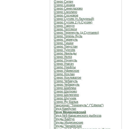
Озеро Силач
Озеро Синара
Озеро Синеглазово
Озеро Смолино
Озеро Сосновое
Озеро Сугояк (п.Лазурный)
Озеро Сугояк 2 (п.Сугояк)
Озеро Тархун
Озеро Тептярги
Озеро Теренкуль (д.Султаево)
Озеро Терень-Куль
Озеро Тирикуль
Озеро Тишки
Озеро Треустан
Озеро Тургояк
Озеро Увильды
Озеро Уелги
Озеро Узункуль
Озеро Улагач
Озеро Урефты
Озеро Уфимское
Озеро Хохлан
Озеро Хохловатое
Озеро Чебакуль
Озеро Чебаркуль
Озеро Шаблиш
Озеро Шатрово
Озеро Шелюгино
Озеро Шугуняк
Озеро Яу-Балык
Пансионат "Теренкуль" ("Сфера")
Пруд Камбулат
Пруд Медведевский
Пруд №9 Карасинского рыбхоза
Пруды Байтук
Пруды Ирдягинские
Пруды Чапаевские