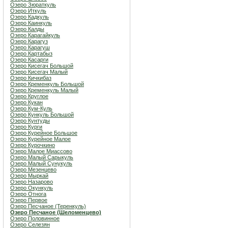
Озеро Зюраткуль
Озеро Иткуль
Озеро Кадкуль
Озеро Каинкуль
Озеро Калды
Озеро Карагайкуль
Озеро Карагуз
Озеро Карагуш
Озеро Картабыз
Озеро Касарги
Озеро Кисегач Большой
Озеро Кисегач Малый
Озеро Кичкибаз
Озеро Кременкуль Большой
Озеро Кременкуль Малый
Озеро Круглое
Озеро Кукан
Озеро Кум-Куль
Озеро Кункуль Большой
Озеро Кунтуды
Озеро Курги
Озеро Курейное Большое
Озеро Курейное Малое
Озеро Курочкино
Озеро Малое Миассово
Озеро Малый Сарыкуль
Озеро Малый Сунукуль
Озеро Мезенцево
Озеро Мыркай
Озеро Назарово
Озеро Окункуль
Озеро Отнога
Озеро Первое
Озеро Песчаное (Теренкуль)
Озеро Песчаное (Шеломенцево)
Озеро Половинное
Озеро Селезян