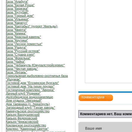
База "Алабуга"
База "Белая Роща"
База "Березка"
База "Бутубай"
База "Горный дом"
База "Ильинка"
База "Карагуз"
База "Картабыз" (курорт Увильды)
База "Квинта"
База "Кемма"
База "Красный камень"
База "Крутики"
База "Лесное поместье"
База "Радуга"
База "Русский остров"
База "Страна озер"
База "Форелька"
База "Чайка"
База "Чебаркуль-Южуралстройсервис"
База "Чистая заводь"
База "Янтарь"
Горнолыжная рыболовно-охотничья база
"Ишумак"
Гостевой дом "Егозинское бунгало"
Гостевой дом "На тихих прудах"
Гостиничный комплекс "Аврора"
Дачный клуб "Родники"
Долгобродское водохранилище
Комментарии
Дом отдыха "Звездный"
Дом таежника (п. Зюраткуль)
Загородный клуб "Тихая заводь"
Каинкульское охотхозяйство
Комментариев нет. Ваш комм
Карьер Вахрушевский
Карьер Федоровский
Карьер Черкасовский
Кокланское охотхозяйство
Ваше имя
Комлекс "Каменный Цветок"