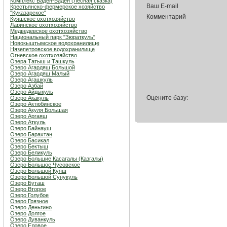
Комплекс Баден-Баден (Лесная сказка)
Ваш E-mail
Крестьянско-фермерское хозяйство
"Куказарское"
Комментарий
Куяшское охотхозяйство
Ларинское охотхозяйство
Медведевское охотхозяйство
Национальный парк "Зюраткуль"
Новокыштымское водохранилище
Нязепетровское водохранилище
Огневское охотхозяйство
Озера Татыш и Ташкуль
Озеро Агардяш Большой
Озеро Агардяш Малый
Озеро Агашкуль
Озеро Азбай
Озеро Айдыкуль
Оцените базу:
Озеро Акакуль
Озеро Актюбинское
Озеро Акуля Большая
Озеро Аргаяш
Озеро Аткуль
Озеро Байнауш
Озеро Барахтан
Озеро Басикал
Озеро Бектыш
Озеро Беликуль
Озеро Большие Касагалы (Казгалы)
Озеро Большое Чусовское
Озеро Большой Куяш
Озеро Большой Сунукуль
Озеро Буташ
Озеро Второе
Озеро Голубое
Озеро Грязное
Озеро Деньгино
Озеро Долгое
Озеро Дуванкуль
Озеро Еловое