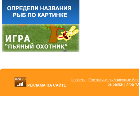
Новости
|
Охотничье-рыболовные ба
рыбалке
|
Игра "О
РЕКЛАМА НА САЙТЕ