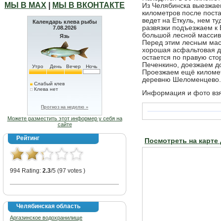
МЫ В МАХ
|
МЫ В ВКОНТАКТЕ
Из Челябинска выезжаем
километров после поста
ведет на Еткуль, нем т
Календарь клева рыбы
развязки подъезжаем к
7.08.2026
большой лесной массив
Язь
Перед этим лесным мас
хорошая асфальтовая до
остается по правую ст
Печенкино, доезжаем д
Утро
День
Вечер
Ночь
Проезжаем ещё километ
деревню Шеломенцево.
Слабый клев
Клева нет
Информация и фото вз
Прогноз на неделю »
Можете разместить этот информер у себя на
сайте
Рейтинг
Посмотреть на карте
994 Rating:
2.3
/5 (97 votes )
Челябинская область
Аргазинское водохранилище