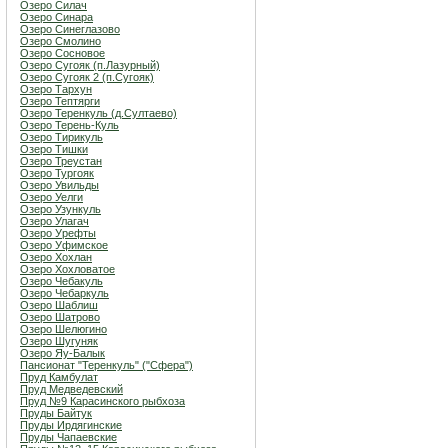
Озеро Силач
Озеро Синара
Озеро Синеглазово
Озеро Смолино
Озеро Сосновое
Озеро Сугояк (п.Лазурный)
Озеро Сугояк 2 (п.Сугояк)
Озеро Тархун
Озеро Тептярги
Озеро Теренкуль (д.Султаево)
Озеро Терень-Куль
Озеро Тирикуль
Озеро Тишки
Озеро Треустан
Озеро Тургояк
Озеро Увильды
Озеро Уелги
Озеро Узункуль
Озеро Улагач
Озеро Урефты
Озеро Уфимское
Озеро Хохлан
Озеро Хохловатое
Озеро Чебакуль
Озеро Чебаркуль
Озеро Шаблиш
Озеро Шатрово
Озеро Шелюгино
Озеро Шугуняк
Озеро Яу-Балык
Пансионат "Теренкуль" ("Сфера")
Пруд Камбулат
Пруд Медведевский
Пруд №9 Карасинского рыбхоза
Пруды Байтук
Пруды Ирдягинские
Пруды Чапаевские