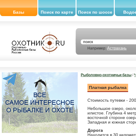
Базы
Поиск по карте
Поиск по шоссе
Водо
Астрахань
Например:
Рыболовно-охотничьи базы
/
Платная рыбалка
Стоимость путевки - 200
Небольшое озеро, около
илистое. Глубина 4 мет
восточной стороне озе
Западная и южная сторо
Дорога
Находится в 30 киломе