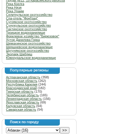
Пруды №12, 15 Карасинского рыбхоза
Река Коелга
Река Нязя
Река Ураим
Селиткульское охотхозяйство
Спа-отель "ФонГрад"
Сугоякское охотхозяйство
Сунукульское охотхозяйство
Тахтинское охотхозяйство
Троицкое водохранилище
Форелевое хозяйство "Бирюзовое"
Хутор Данилова Горка
Шемахинское охотхозяйство
Шершневское водохранилище
Шугунякское охотхозяйство
Экопарк Шаблиш
Южноуральское водохранилище
Популярные регионы
Астраханская область
(358)
Московская область
(262)
Республика Карелия
(244)
Краснодарский край
(182)
Тверская область
(170)
Челябинская область
(165)
Ленинградская область
(156)
Ярославская область
(69)
Калужская область
(64)
Самарская область
(54)
Поиск по городу