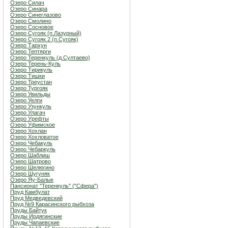
Озеро Силач
Озеро Синара
Озеро Синеглазово
Озеро Смолино
Озеро Сосновое
Озеро Сугояк (п.Лазурный)
Озеро Сугояк 2 (п.Сугояк)
Озеро Тархун
Озеро Тептярги
Озеро Теренкуль (д.Султаево)
Озеро Терень-Куль
Озеро Тирикуль
Озеро Тишки
Озеро Треустан
Озеро Тургояк
Озеро Увильды
Озеро Уелги
Озеро Узункуль
Озеро Улагач
Озеро Урефты
Озеро Уфимское
Озеро Хохлан
Озеро Хохловатое
Озеро Чебакуль
Озеро Чебаркуль
Озеро Шаблиш
Озеро Шатрово
Озеро Шелюгино
Озеро Шугуняк
Озеро Яу-Балык
Пансионат "Теренкуль" ("Сфера")
Пруд Камбулат
Пруд Медведевский
Пруд №9 Карасинского рыбхоза
Пруды Байтук
Пруды Ирдягинские
Пруды Чапаевские