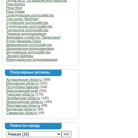
Пруды №12, 15 Карасинского рыбхоза
Река Коелга
Река Нязя
Река Ураим
Селиткульское охотхозяйство
Спа-отель "ФонГрад"
Сугоякское охотхозяйство
Сунукульское охотхозяйство
Тахтинское охотхозяйство
Троицкое водохранилище
Форелевое хозяйство "Бирюзовое"
Хутор Данилова Горка
Шемахинское охотхозяйство
Шершневское водохранилище
Шугунякское охотхозяйство
Экопарк Шаблиш
Южноуральское водохранилище
Популярные регионы
Астраханская область
(358)
Московская область
(262)
Республика Карелия
(244)
Краснодарский край
(182)
Тверская область
(170)
Челябинская область
(165)
Ленинградская область
(156)
Ярославская область
(69)
Калужская область
(64)
Самарская область
(54)
Поиск по городу