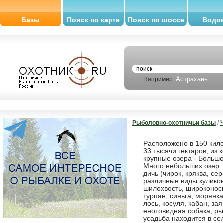
Базы
Поиск по карте
Поиск по шоссе
Водо
Астрахань
Например:
Рыболовно-охотничьи базы
/
Расположено в 150 кил
33 тысячи гектаров, из 
крупные озера - Больш
Много небольших озер.
дичь (чирок, кряква, се
различные виды куликов
шилохвость, широконоск
турпан, синьга, морянка
лось, косуля, кабан, за
енотовидная собака, ры
усадьба находится в се