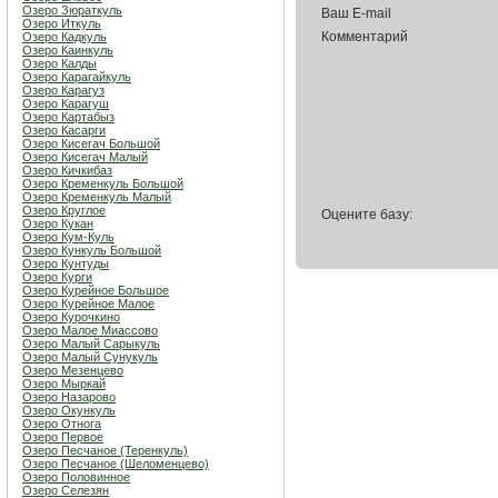
Озеро Зюраткуль
Ваш E-mail
Озеро Иткуль
Комментарий
Озеро Кадкуль
Озеро Каинкуль
Озеро Калды
Озеро Карагайкуль
Озеро Карагуз
Озеро Карагуш
Озеро Картабыз
Озеро Касарги
Озеро Кисегач Большой
Озеро Кисегач Малый
Озеро Кичкибаз
Озеро Кременкуль Большой
Озеро Кременкуль Малый
Озеро Круглое
Оцените базу:
Озеро Кукан
Озеро Кум-Куль
Озеро Кункуль Большой
Озеро Кунтуды
Озеро Курги
Озеро Курейное Большое
Озеро Курейное Малое
Озеро Курочкино
Озеро Малое Миассово
Озеро Малый Сарыкуль
Озеро Малый Сунукуль
Озеро Мезенцево
Озеро Мыркай
Озеро Назарово
Озеро Окункуль
Озеро Отнога
Озеро Первое
Озеро Песчаное (Теренкуль)
Озеро Песчаное (Шеломенцево)
Озеро Половинное
Озеро Селезян