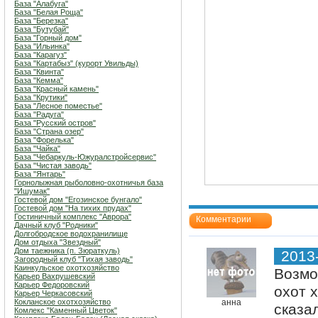
База "Алабуга"
База "Белая Роща"
База "Березка"
База "Бутубай"
База "Горный дом"
База "Ильинка"
База "Карагуз"
База "Картабыз" (курорт Увильды)
База "Квинта"
База "Кемма"
База "Красный камень"
База "Крутики"
База "Лесное поместье"
База "Радуга"
База "Русский остров"
База "Страна озер"
База "Форелька"
База "Чайка"
База "Чебаркуль-Южуралстройсервис"
База "Чистая заводь"
База "Янтарь"
Горнолыжная рыболовно-охотничья база
"Ишумак"
Гостевой дом "Егозинское бунгало"
Гостевой дом "На тихих прудах"
Гостиничный комплекс "Аврора"
Комментарии
Дачный клуб "Родники"
Долгобродское водохранилище
Дом отдыха "Звездный"
Дом таежника (п. Зюраткуль)
2013
Загородный клуб "Тихая заводь"
Каинкульское охотхозяйство
Возмо
Карьер Вахрушевский
Карьер Федоровский
охот 
Карьер Черкасовский
Кокланское охотхозяйство
анна
сказа
Комлекс "Каменный Цветок"