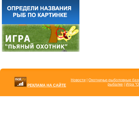
Новости
|
Охотничье-рыболовные ба
рыбалке
|
Игра "О
РЕКЛАМА НА САЙТЕ