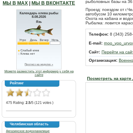
рыболовных базы на 36 
МЫ В МАХ
|
МЫ В ВКОНТАКТЕ
Проезд: поездом от г.Ч
Календарь клева рыбы
автобусом 10 километро
8.08.2026
Охота на кабана и вод
Язь
Рыбалка: ловится карас
Телефон:
8 (343) 258-
Утро
День
Вечер
Ночь
E-mail:
moo_voo_urvo
Слабый клев
Сайт:
Перейти на сай
Клева нет
Организация:
Военно
Прогноз на неделю »
Можете разместить этот информер у себя на
сайте
Посмотреть на карте
Рейтинг
475 Rating:
2.5
/5 (121 votes )
Челябинская область
Аргазинское водохранилище