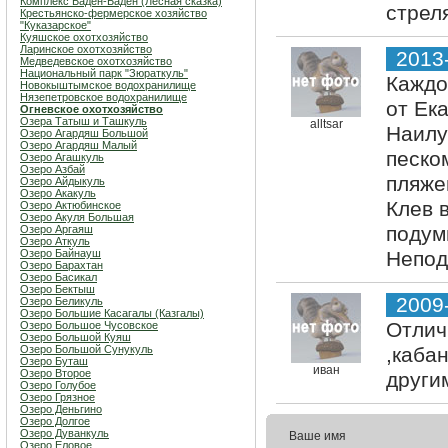
Комплекс Баден-Баден (Лесная сказка)
стрел
Крестьянско-фермерское хозяйство
"Куказарское"
Куяшское охотхозяйство
Ларинское охотхозяйство
2013
Медведевское охотхозяйство
Национальный парк "Зюраткуль"
Каждо
Новокыштымское водохранилище
Нязепетровское водохранилище
от Ек
Огневское охотхозяйство
Озера Татыш и Ташкуль
alltsar
Наилу
Озеро Агардяш Большой
Озеро Агардяш Малый
песко
Озеро Агашкуль
Озеро Азбай
пляже
Озеро Айдыкуль
Озеро Акакуль
Клев 
Озеро Актюбинское
Озеро Акуля Большая
подум
Озеро Аргаяш
Озеро Аткуль
Озеро Байнауш
Непод
Озеро Барахтан
Озеро Басикал
Озеро Бектыш
2009
Озеро Беликуль
Озеро Большие Касагалы (Казгалы)
Отлич
Озеро Большое Чусовское
Озеро Большой Куяш
Озеро Большой Сунукуль
,каба
Озеро Буташ
иван
Озеро Второе
други
Озеро Голубое
Озеро Грязное
Озеро Деньгино
Озеро Долгое
Озеро Дуванкуль
Ваше имя
Озеро Еловое