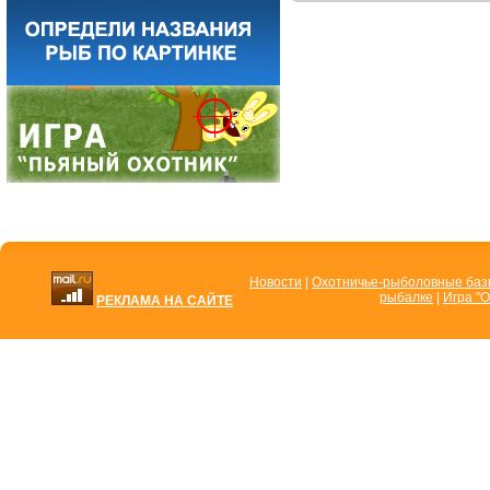
Новости
|
Охотничье-рыболовные ба
рыбалке
|
Игра "О
РЕКЛАМА НА САЙТЕ