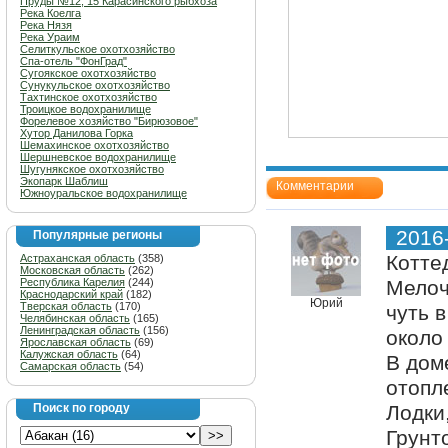
Пруды №12, 15 Карасинского рыбхоза
Река Коелга
Река Нязя
Река Ураим
Селиткульское охотхозяйство
Спа-отель "ФонГрад"
Сугоякское охотхозяйство
Сунукульское охотхозяйство
Тахтинское охотхозяйство
Троицкое водохранилище
Форелевое хозяйство "Бирюзовое"
Хутор Данилова Горка
Шемахинское охотхозяйство
Шершневское водохранилище
Шугунякское охотхозяйство
Экопарк Шаблиш
Комментарии
Южноуральское водохранилище
2016
Популярные регионы
Котте
Астраханская область
(358)
Московская область
(262)
Республика Карелия
(244)
Мелоч
Краснодарский край
(182)
Юрий
Тверская область
(170)
чуть 
Челябинская область
(165)
Ленинградская область
(156)
около 
Ярославская область
(69)
Калужская область
(64)
В дом
Самарская область
(54)
отопл
Поиск по городу
Лодки,
Грунт