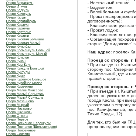
- Настольный теннис;
Озеро Зюраткуль
Озеро Иткуль
- Бадминтон;
Озеро Кадкуль
- Волейбольная и футб
Озеро Каинкуль
- Прокат квадроциклов 
Озеро Калды
договорённость);
Озеро Карагайкуль
Озеро Карагуз
- Классическая русская
Озеро Карагуш
- Прокат лодки;
Озеро Картабыз
- Классическая летняя 
Озеро Касарги
- Организация походов 
Озеро Кисегач Большой
Озеро Кисегач Малый
старые "Демидовские" з
Озеро Кичкибаз
Озеро Кременкуль Большой
Наш адрес:
посёлок Ка
Озеро Кременкуль Малый
Озеро Круглое
Проезд со стороны г. 
Озеро Кукан
* При въезде в г. Кышт
Озеро Кум-Куль
Озеро Кункуль Большой
сторону пос. Северная К
Озеро Кунтуды
Канифольный, где и нах
Озеро Курги
правой стороны.
Озеро Курейное Большое
Озеро Курейное Малое
Проезд со стороны г.
Озеро Курочкино
Озеро Малое Миассово
* При въезде в г. Кышт
Озеро Малый Сарыкуль
далее по указателям дв
Озеро Малый Сунукуль
города Касли, при выез
Озеро Мезенцево
указателям в сторону по
Озеро Мыркай
Озеро Назарово
пос. Канифольный, где 
Озеро Окункуль
Тихие Пруды, 12).
Озеро Отнога
Озеро Первое
Для тех, кто был на ГЛЦ
Озеро Песчаное (Теренкуль)
предпоследним поворот
Озеро Песчаное (Шеломенцево)
Озеро Половинное
Озеро Селезян