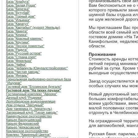
организовывать свой акт
База "Алабуга"
Вам беспокоиться не о 
База "Белая Роща"
База "Березка"
которого привыкли зан
База "Бутубай"
шумной базы отдыха или
База "Горный дом"
ни шум железной дороги
База "Ильинка"
База "Карагуз"
Мы приглашаем Вас про
База "Картабыз" (курорт Увильды)
База "Квинта"
области всей семьёй ил
База "Кемма"
гостевом домике «На Ти
База "Красный камень"
Канифольном, недалеко
База "Крутики"
области.
База "Лесное поместье"
База "Радуга"
База "Русский остров"
Проживание
База "Страна озер"
Стоимость аренды коттед
База "Форелька"
летний период минимал
База "Чайка"
рублей за сутки. Кроме 
База "Чебаркуль-Южуралстройсервис"
База "Чистая заводь"
выходные осуществляет
База "Янтарь"
Горнолыжная рыболовно-охотничья база
Заезд осуществляется в 
"Ишумак"
особых случаях мы мож
Гостевой дом "Егозинское бунгало"
Гостевой дом "На тихих прудах"
Новый двухэтажный заг
Гостиничный комплекс "Аврора"
Дачный клуб "Родники"
больших комфортабельн
Долгобродское водохранилище
всеми удобствами, вмес
Дом отдыха "Звездный"
малой половинах соотв
Дом таежника (п. Зюраткуль)
отдохнуть в Челябинско
Загородный клуб "Тихая заводь"
Каинкульское охотхозяйство
Карьер Вахрушевский
На огражденной террито
Карьер Федоровский
для автомобилей, манга
Карьер Черкасовский
Кокланское охотхозяйство
Русская баня: парилка,
Комлекс "Каменный Цветок"