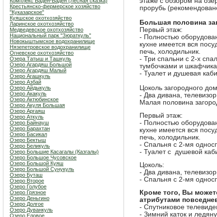
этаже с обзором на озе
Комплекс Баден-Баден (Лесная сказка)
Крестьянско-фермерское хозяйство
прорубь (рекомендован
"Куказарское"
Куяшское охотхозяйство
Большая половина заг
Ларинское охотхозяйство
Первый этаж:
Медведевское охотхозяйство
Национальный парк "Зюраткуль"
- Полностью оборудован
Новокыштымское водохранилище
кухне имеется вся посу
Нязепетровское водохранилище
печь, холодильник.
Огневское охотхозяйство
- Три спальни с 2-х сп
Озера Татыш и Ташкуль
Озеро Агардяш Большой
тумбочками и шкафчика
Озеро Агардяш Малый
- Туалет и душевая каб
Озеро Агашкуль
Озеро Азбай
Цоколь загородного дом
Озеро Айдыкуль
Озеро Акакуль
- Два дивана, телевизор
Озеро Актюбинское
Малая половина загород
Озеро Акуля Большая
Озеро Аргаяш
Первый этаж:
Озеро Аткуль
- Полностью оборудован
Озеро Байнауш
Озеро Барахтан
кухне имеется вся посу
Озеро Басикал
печь, холодильник.
Озеро Бектыш
- Спальня с 2-мя одно
Озеро Беликуль
- Туалет с душевой каб
Озеро Большие Касагалы (Казгалы)
Озеро Большое Чусовское
Озеро Большой Куяш
Цоколь:
Озеро Большой Сунукуль
- Два дивана, телевизор
Озеро Буташ
- Спальня с 2-мя одно
Озеро Второе
Озеро Голубое
Кроме того, Вы может
Озеро Грязное
Озеро Деньгино
атрибутами повседнев
Озеро Долгое
- Спутниковое телевиде
Озеро Дуванкуль
- Зимний каток и ледяну
Озеро Еловое