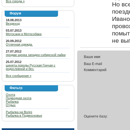
Все города »
Но вс
поезд
Форум
Ивано
18.08.2013
Вездеход
прово
03.07.2013
помыт
Мотосани и Мотособака
не вы
20.09.2012
Отличная одежда.
27.07.2012
продам щенка западно-сибирской лайки
Ваше имя
25.07.2012
Ваш E-mail
щенята породы Русская Гончая с
родословной и без.
Комментарий
Все сообщения »
Фильтр
Охота
Подводная охота
Рыбалка
Отдых
Рыбалка на Волге
Рыбалка в Подмосковье
Оцените базу: