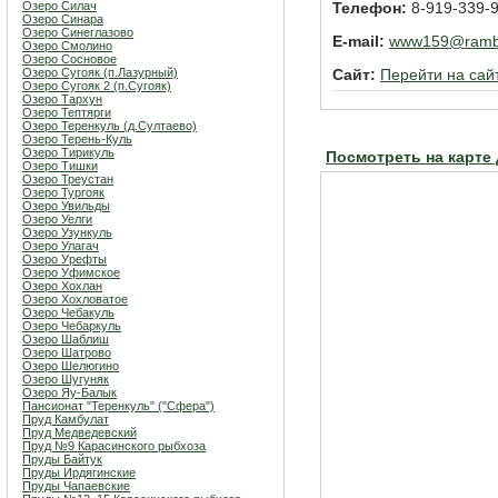
Озеро Силач
Телефон:
8-919-339-9
Озеро Синара
Озеро Синеглазово
E-mail:
www159@rambl
Озеро Смолино
Озеро Сосновое
Озеро Сугояк (п.Лазурный)
Сайт:
Перейти на сай
Озеро Сугояк 2 (п.Сугояк)
Озеро Тархун
Озеро Тептярги
Озеро Теренкуль (д.Султаево)
Озеро Терень-Куль
Озеро Тирикуль
Посмотреть на карте
Озеро Тишки
Озеро Треустан
Озеро Тургояк
Озеро Увильды
Озеро Уелги
Озеро Узункуль
Озеро Улагач
Озеро Урефты
Озеро Уфимское
Озеро Хохлан
Озеро Хохловатое
Озеро Чебакуль
Озеро Чебаркуль
Озеро Шаблиш
Озеро Шатрово
Озеро Шелюгино
Озеро Шугуняк
Озеро Яу-Балык
Пансионат "Теренкуль" ("Сфера")
Пруд Камбулат
Пруд Медведевский
Пруд №9 Карасинского рыбхоза
Пруды Байтук
Пруды Ирдягинские
Пруды Чапаевские