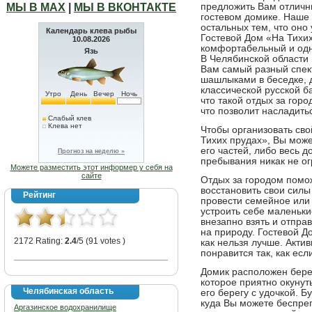
МЫ В МАХ
|
МЫ В ВКОНТАКТЕ
предложить Вам отличн
гостевом домике. Наше
остальных тем, что он
Календарь клева рыбы
Гостевой Дом «На Тихих
10.08.2026
комфортабельный и одн
Язь
В Челябинской области 
Вам самый разный спект
шашлыками в беседке, д
классической русской б
Утро
День
Вечер
Ночь
что такой отдых за горо
что позволит насладит
Слабый клев
Клева нет
Чтобы организовать сво
Тихих прудах», Вы може
его частей, либо весь 
Прогноз на неделю »
пребывания никак не ог
Можете разместить этот информер у себя на
сайте
Отдых за городом помо
восстановить свои силы
Рейтинг
провести семейное или
устроить себе маленьки
внезапно взять и отпра
на природу. Гостевой Д
2172 Rating:
2.4
/5 (91 votes )
как нельзя лучше. Акти
понравится так, как ес
Домик расположен берег
которое приятно окунут
Челябинская область
его берегу с удочкой. Б
куда Вы можете беспреп
Аргазинское водохранилище