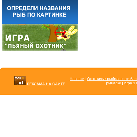
Новости
|
Охотничье-рыболовные ба
рыбалке
|
Игра "О
РЕКЛАМА НА САЙТЕ