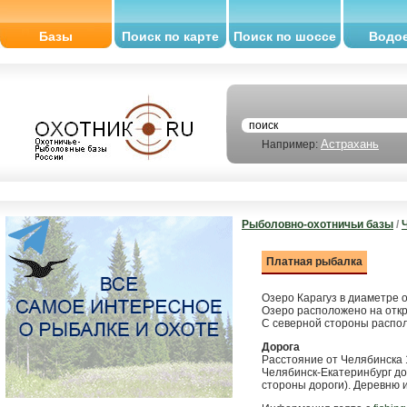
Базы
Поиск по карте
Поиск по шоссе
Водо
Астрахань
Например:
Рыболовно-охотничьи базы
/
Платная рыбалка
Озеро Карагуз в диаметре о
Озеро расположено на откр
С северной стороны распо
Дорога
Расстояние от Челябинска 1
Челябинск-Екатеринбург до
стороны дороги). Деревню и