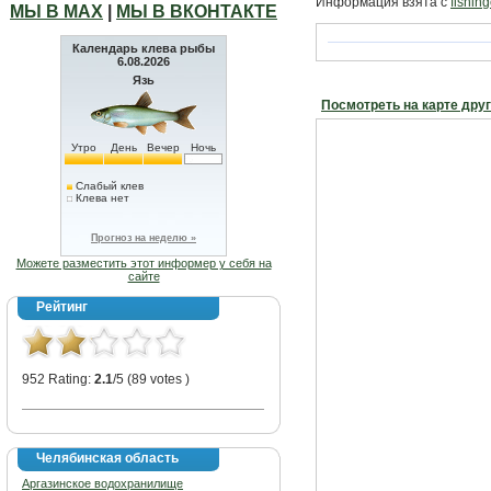
Информация взята с
fishing
МЫ В МАХ
|
МЫ В ВКОНТАКТЕ
Календарь клева рыбы
6.08.2026
Язь
Посмотреть на карте дру
Утро
День
Вечер
Ночь
Слабый клев
Клева нет
Прогноз на неделю »
Можете разместить этот информер у себя на
сайте
Рейтинг
952 Rating:
2.1
/5 (89 votes )
Челябинская область
Аргазинское водохранилище