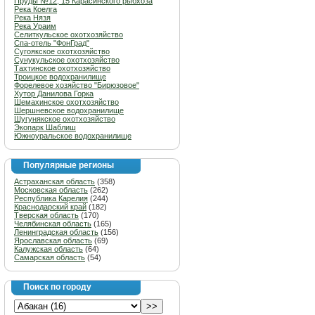
Пруды №12, 15 Карасинского рыбхоза
Река Коелга
Река Нязя
Река Ураим
Селиткульское охотхозяйство
Спа-отель "ФонГрад"
Сугоякское охотхозяйство
Сунукульское охотхозяйство
Тахтинское охотхозяйство
Троицкое водохранилище
Форелевое хозяйство "Бирюзовое"
Хутор Данилова Горка
Шемахинское охотхозяйство
Шершневское водохранилище
Шугунякское охотхозяйство
Экопарк Шаблиш
Южноуральское водохранилище
Популярные регионы
Астраханская область
(358)
Московская область
(262)
Республика Карелия
(244)
Краснодарский край
(182)
Тверская область
(170)
Челябинская область
(165)
Ленинградская область
(156)
Ярославская область
(69)
Калужская область
(64)
Самарская область
(54)
Поиск по городу