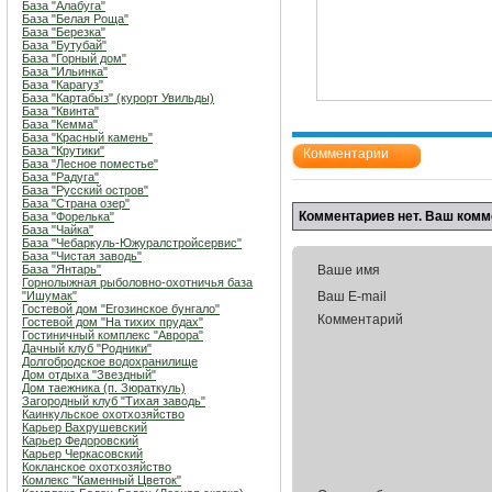
База "Алабуга"
База "Белая Роща"
База "Березка"
База "Бутубай"
База "Горный дом"
База "Ильинка"
База "Карагуз"
База "Картабыз" (курорт Увильды)
База "Квинта"
База "Кемма"
База "Красный камень"
База "Крутики"
Комментарии
База "Лесное поместье"
База "Радуга"
База "Русский остров"
База "Страна озер"
Комментариев нет. Ваш комм
База "Форелька"
База "Чайка"
База "Чебаркуль-Южуралстройсервис"
База "Чистая заводь"
База "Янтарь"
Ваше имя
Горнолыжная рыболовно-охотничья база
"Ишумак"
Ваш E-mail
Гостевой дом "Егозинское бунгало"
Комментарий
Гостевой дом "На тихих прудах"
Гостиничный комплекс "Аврора"
Дачный клуб "Родники"
Долгобродское водохранилище
Дом отдыха "Звездный"
Дом таежника (п. Зюраткуль)
Загородный клуб "Тихая заводь"
Каинкульское охотхозяйство
Карьер Вахрушевский
Карьер Федоровский
Карьер Черкасовский
Кокланское охотхозяйство
Комлекс "Каменный Цветок"