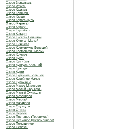
Озеро Зюраткуль
Озеро Иткуль
Озеро Кадкуль
Озеро Каинкуль
Озеро Калды
Озеро Карагайкуль
Озеро Карагуз
Озеро Карагуш
Озеро Картабыз
Озеро Касарги
Озеро Кисегач Большой
Озеро Кисегач Малый
Озеро Кичкибаз
Озеро Кременкуль Большой
Озеро Кременкуль Малый
Озеро Круглое
Озеро Кукан
Озеро Кум-Куль
Озеро Кункуль Большой
Озеро Кунтуды
Озеро Курги
Озеро Курейное Большое
Озеро Курейное Малое
Озеро Курочкино
Озеро Малое Миассово
Озеро Малый Сарыкуль
Озеро Малый Сунукуль
Озеро Мезенцево
Озеро Мыркай
Озеро Назарово
Озеро Окункуль
Озеро Отнога
Озеро Первое
Озеро Песчаное (Теренкуль)
Озеро Песчаное (Шеломенцево)
Озеро Половинное
Озеро Селезян