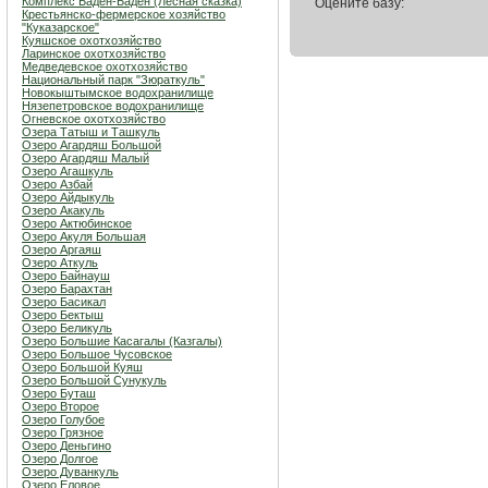
Комплекс Баден-Баден (Лесная сказка)
Оцените базу:
Крестьянско-фермерское хозяйство
"Куказарское"
Куяшское охотхозяйство
Ларинское охотхозяйство
Медведевское охотхозяйство
Национальный парк "Зюраткуль"
Новокыштымское водохранилище
Нязепетровское водохранилище
Огневское охотхозяйство
Озера Татыш и Ташкуль
Озеро Агардяш Большой
Озеро Агардяш Малый
Озеро Агашкуль
Озеро Азбай
Озеро Айдыкуль
Озеро Акакуль
Озеро Актюбинское
Озеро Акуля Большая
Озеро Аргаяш
Озеро Аткуль
Озеро Байнауш
Озеро Барахтан
Озеро Басикал
Озеро Бектыш
Озеро Беликуль
Озеро Большие Касагалы (Казгалы)
Озеро Большое Чусовское
Озеро Большой Куяш
Озеро Большой Сунукуль
Озеро Буташ
Озеро Второе
Озеро Голубое
Озеро Грязное
Озеро Деньгино
Озеро Долгое
Озеро Дуванкуль
Озеро Еловое