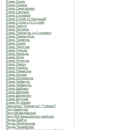
Озеро Силач
Озеро Синара
Озеро Синеглазово
Озеро Смолино
Озеро Сосновое
Озеро Сугояк (п.Лазурный)
Озеро Сугояк 2 (п.Сугояк)
Озеро Тархун
Озеро Тептярги
Озеро Теренкуль (д.Султаево)
Озеро Терень-Куль
Озеро Тирикуль
Озеро Тишки
Озеро Треустан
Озеро Тургояк
Озеро Увильды
Озеро Уелги
Озеро Узункуль
Озеро Улагач
Озеро Урефты
Озеро Уфимское
Озеро Хохлан
Озеро Хохловатое
Озеро Чебакуль
Озеро Чебаркуль
Озеро Шаблиш
Озеро Шатрово
Озеро Шелюгино
Озеро Шугуняк
Озеро Яу-Балык
Пансионат "Теренкуль" ("Сфера")
Пруд Камбулат
Пруд Медведевский
Пруд №9 Карасинского рыбхоза
Пруды Байтук
Пруды Ирдягинские
Пруды Чапаевские