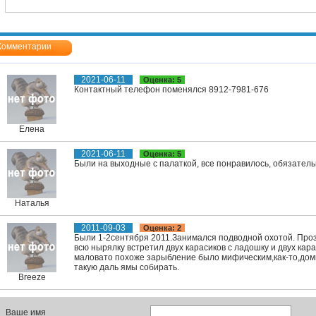
Комментарии
2021-06-11
Оценка: 5
Контактный телефон поменялся 8912-7981-676
Елена
2021-06-11
Оценка: 5
Были на выходные с палаткой, все понравилось, обязатель
Наталья
2011-09-03
Оценка: 2
Были 1-2сентября 2011.Занимался подводной охотой. Проз
всю нырялку встретил двух карасиков с ладошку и двух к
маловато похоже зарыбление было мифическим,как-то,доми
такую даль ямы собирать.
Breeze
Ваше имя