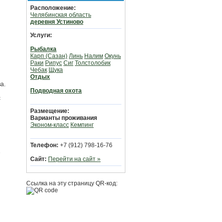
Расположение:
Челябинская область
деревня Устиново
Услуги:
Рыбалка
Карп (Сазан)
Линь
Налим
Окунь
Раки
Рипус
Сиг
Толстолобик
Чебак
Щука
Отдых
а.
Подводная охота
с
Размещение:
Варианты проживания
Эконом-класс
Кемпинг
Телефон:
+7 (912) 798-16-76
е
Сайт:
Перейти на сайт »
Ссылка на эту страницу QR-код: