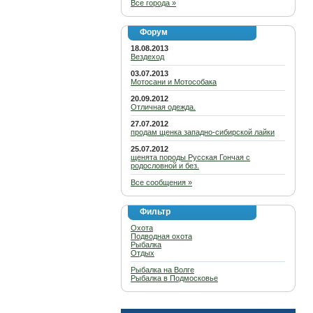
Все города »
Форум
18.08.2013
Вездеход
03.07.2013
Мотосани и Мотособака
20.09.2012
Отличная одежда.
27.07.2012
продам щенка западно-сибирской лайки
25.07.2012
щенята породы Русская Гончая с
родословной и без.
Все сообщения »
Фильтр
Охота
Подводная охота
Рыбалка
Отдых
Рыбалка на Волге
Рыбалка в Подмосковье