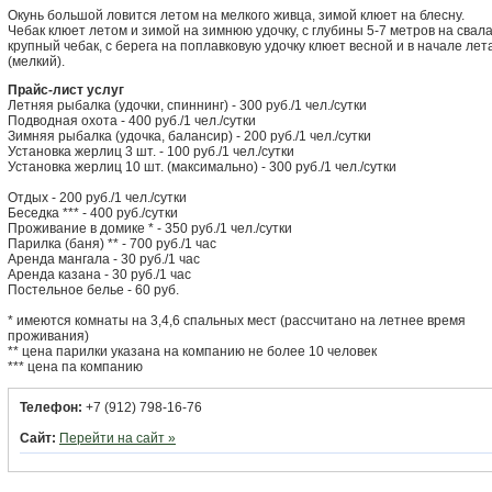
Окунь большой ловится летом на мелкого живца, зимой клюет на блесну.
Чебак клюет летом и зимой на зимнюю удочку, с глубины 5-7 метров на свал
крупный чебак, с берега на поплавковую удочку клюет весной и в начале лет
(мелкий).
Прайс-лист услуг
Летняя рыбалка (удочки, спиннинг) - 300 руб./1 чел./сутки
Подводная охота - 400 руб./1 чел./сутки
Зимняя рыбалка (удочка, балансир) - 200 руб./1 чел./сутки
Установка жерлиц 3 шт. - 100 руб./1 чел./сутки
Установка жерлиц 10 шт. (максимально) - 300 руб./1 чел./сутки
Отдых - 200 руб./1 чел./сутки
Беседка *** - 400 руб./сутки
Проживание в домике * - 350 руб./1 чел./сутки
Парилка (баня) ** - 700 руб./1 час
Аренда мангала - 30 руб./1 час
Аренда казана - 30 руб./1 час
Постельное белье - 60 руб.
* имеются комнаты на 3,4,6 спальных мест (рассчитано на летнее время
проживания)
** цена парилки указана на компанию не более 10 человек
*** цена па компанию
Телефон:
+7 (912) 798-16-76
Сайт:
Перейти на сайт »