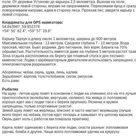
поле. От деревни Устиново до карьера 2,5 километра. Выехав на поле,
держимся левой стороны, вправо не сворачиваем. Переезжаем брод и сразу
поворачиваем направо, едем в сторону леса. Проехав лес, увидите карьер с
левой стороны.
Координаты для GPS навигатора:
54.843967, 59.952378
+54° 50` 82.4", +59° 57` 19.6"
Карьер Тархун в длину около 1 километра, ширина до 600 метров.
Максимальная глубина - 13 метров. Средняя глубина 7 - 10 метров. Вода
пресная, чистая. Бьют родники. Дно песчаное, без коряг. Берега на 70%
обрывистые. Растительность имеется даже на глубине 5 метров растет трав
Зона отдыха расположена на берегу где плавный спуск и дно песчано-
каменистое. Лодки с карбюраторным двигателем использовать запрещено, 
электромотором разрешаются.
Аборигены: чебак, окунь, щука, линь, налим.
Зарыбляют: карпом, толстолобиком, сигом, рипусом.
Есть раки.
Рыбалка
На щуку - летом щуку ловят в основном с лодки на спиннинг, кто на что лучш
приспособился (колебалки, вертушки, силикон). На живца (с поплавком)
хорошо идет как с лодки так и с берега (крупнее). Резинка и кружек
запрещены, только спортивные снасти!
Зимой щуку ловят на жерлицы, блеснят и часто хватает мормышку (лучше
всего берет на чебака, потом идет пескарь и замыкает эту цепочку карасик.
Окунь дает ноль с работок как показала практика).
Карпа ловят одинаково с берега или лодки, снасти разные: поплавковая
удочка, бомба и другие. Чаще всего поплавковая удочка на кукурузу.