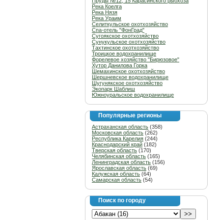
Пруды №12, 15 Карасинского рыбхоза
Река Коелга
Река Нязя
Река Ураим
Селиткульское охотхозяйство
Спа-отель "ФонГрад"
Сугоякское охотхозяйство
Сунукульское охотхозяйство
Тахтинское охотхозяйство
Троицкое водохранилище
Форелевое хозяйство "Бирюзовое"
Хутор Данилова Горка
Шемахинское охотхозяйство
Шершневское водохранилище
Шугунякское охотхозяйство
Экопарк Шаблиш
Южноуральское водохранилище
Популярные регионы
Астраханская область
(358)
Московская область
(262)
Республика Карелия
(244)
Краснодарский край
(182)
Тверская область
(170)
Челябинская область
(165)
Ленинградская область
(156)
Ярославская область
(69)
Калужская область
(64)
Самарская область
(54)
Поиск по городу