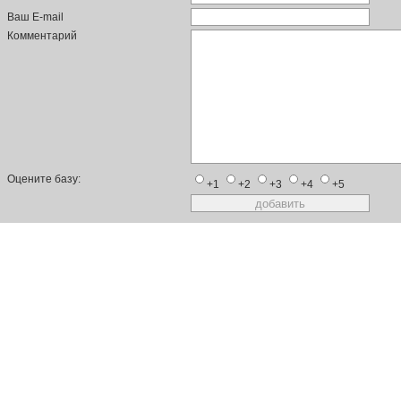
Ваш E-mail
Комментарий
Оцените базу:
+1
+2
+3
+4
+5