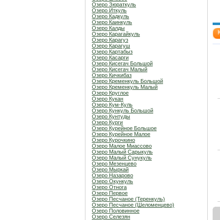
Озеро Зюраткуль
Озеро Иткуль
Озеро Кадкуль
Озеро Каинкуль
Озеро Калды
Озеро Карагайкуль
Озеро Карагуз
Озеро Карагуш
Озеро Картабыз
Озеро Касарги
Озеро Кисегач Большой
Озеро Кисегач Малый
Озеро Кичкибаз
Озеро Кременкуль Большой
Озеро Кременкуль Малый
Озеро Круглое
Озеро Кукан
Озеро Кум-Куль
Озеро Кункуль Большой
Озеро Кунтуды
Озеро Курги
Озеро Курейное Большое
Озеро Курейное Малое
Озеро Курочкино
Озеро Малое Миассово
Озеро Малый Сарыкуль
Озеро Малый Сунукуль
Озеро Мезенцево
Озеро Мыркай
Озеро Назарово
Озеро Окункуль
Озеро Отнога
Озеро Первое
Озеро Песчаное (Теренкуль)
Озеро Песчаное (Шеломенцево)
Озеро Половинное
Озеро Селезян