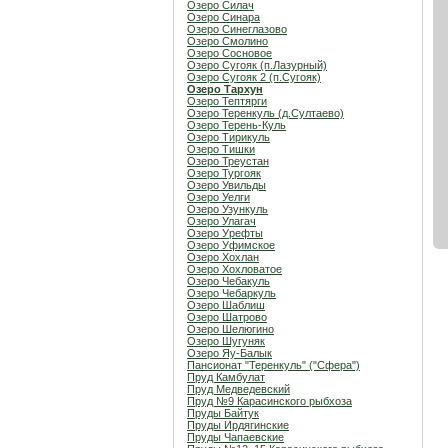
Озеро Силач
Озеро Синара
Озеро Синеглазово
Озеро Смолино
Озеро Сосновое
Озеро Сугояк (п.Лазурный)
Озеро Сугояк 2 (п.Сугояк)
Озеро Тархун
Озеро Тептярги
Озеро Теренкуль (д.Султаево)
Озеро Терень-Куль
Озеро Тирикуль
Озеро Тишки
Озеро Треустан
Озеро Тургояк
Озеро Увильды
Озеро Уелги
Озеро Узункуль
Озеро Улагач
Озеро Урефты
Озеро Уфимское
Озеро Хохлан
Озеро Хохловатое
Озеро Чебакуль
Озеро Чебаркуль
Озеро Шаблиш
Озеро Шатрово
Озеро Шелюгино
Озеро Шугуняк
Озеро Яу-Балык
Пансионат "Теренкуль" ("Сфера")
Пруд Камбулат
Пруд Медведевский
Пруд №9 Карасинского рыбхоза
Пруды Байтук
Пруды Ирдягинские
Пруды Чапаевские