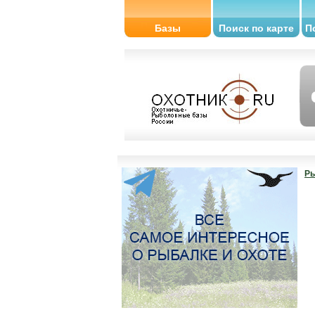
Базы
Поиск по карте
П
Ры