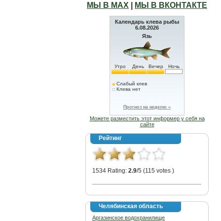
МЫ В МАХ
|
МЫ В ВКОНТАКТЕ
Календарь клева рыбы
6.08.2026
Язь
Утро
День
Вечер
Ночь
Слабый клев
Клева нет
Прогноз на неделю »
Можете разместить этот информер у себя на
сайте
Рейтинг
1534 Rating:
2.9
/5 (115 votes )
Челябинская область
Аргазинское водохранилище