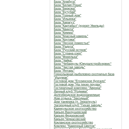
База "Алабуга"
База "Белая Роща"
База "Березка"
База "Бутубай"
База "Горный дом"
База "Ильинка"
База "Карагуз"
База "Картабыз" (курорт Увильды)
База "Квинта"
База "Кемма"
База "Красный камень"
База "Крутики"
База "Лесное поместье"
База "Радуга"
База "Русский остров"
База "Страна озер"
База "Форелька"
База "Чайка"
База "Чебаркуль-Южуралстройсервис"
База "Чистая заводь"
База "Янтарь"
Горнолыжная рыболовно-охотничья база
"Ишумак"
Гостевой дом "Егозинское бунгало"
Гостевой дом "На тихих прудах"
Гостиничный комплекс "Аврора"
Дачный клуб "Родники"
Долгобродское водохранилище
Дом отдыха "Звездный"
Дом таежника (п. Зюраткуль)
Загородный клуб "Тихая заводь"
Каинкульское охотхозяйство
Карьер Вахрушевский
Карьер Федоровский
Карьер Черкасовский
Кокланское охотхозяйство
Комлекс "Каменный Цветок"