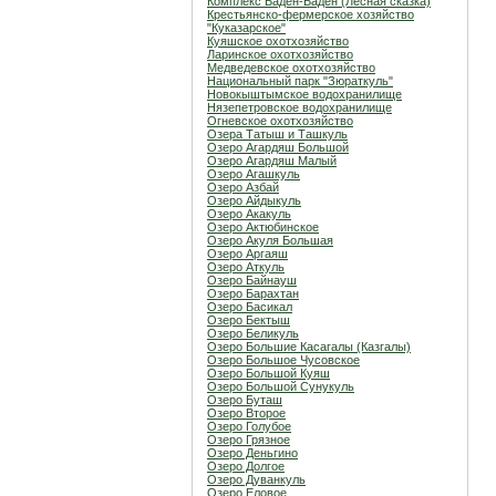
Комплекс Баден-Баден (Лесная сказка)
Крестьянско-фермерское хозяйство
"Куказарское"
Куяшское охотхозяйство
Ларинское охотхозяйство
Медведевское охотхозяйство
Национальный парк "Зюраткуль"
Новокыштымское водохранилище
Нязепетровское водохранилище
Огневское охотхозяйство
Озера Татыш и Ташкуль
Озеро Агардяш Большой
Озеро Агардяш Малый
Озеро Агашкуль
Озеро Азбай
Озеро Айдыкуль
Озеро Акакуль
Озеро Актюбинское
Озеро Акуля Большая
Озеро Аргаяш
Озеро Аткуль
Озеро Байнауш
Озеро Барахтан
Озеро Басикал
Озеро Бектыш
Озеро Беликуль
Озеро Большие Касагалы (Казгалы)
Озеро Большое Чусовское
Озеро Большой Куяш
Озеро Большой Сунукуль
Озеро Буташ
Озеро Второе
Озеро Голубое
Озеро Грязное
Озеро Деньгино
Озеро Долгое
Озеро Дуванкуль
Озеро Еловое