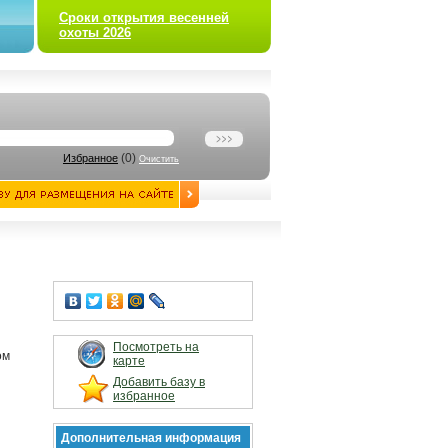
Сроки открытия весенней
охоты 2026
(
0
)
Избранное
Очистить
Посмотреть на
ом
карте
Добавить базу в
избранное
Дополнительная информация