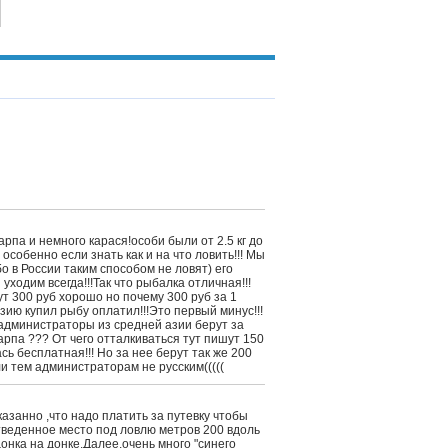
рпа и немного карася!особи были от 2.5 кг до
особенно если знать как и на что ловить!!! Мы
о в России таким способом не ловят) его
уходим всегда!!!Так что рыбалка отличная!!!
ут 300 руб хорошо но почему 300 руб за 1
зию купил рыбу оплатил!!!Это первый минус!!!
 администраторы из средней азии берут за
карпа ??? От чего отталкиваться тут пишут 150
ась бесплатная!!! Но за нее берут так же 200
ли тем администраторам не русским(((((
казанно ,что надо платить за путевку чтобы
отведенное место под ловлю метров 200 вдоль
донка на донке.Далее,очень много "синего