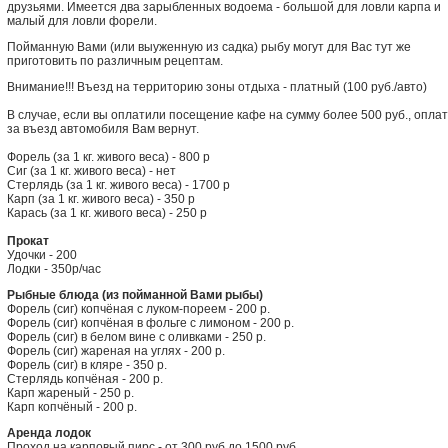
друзьями. Имеется два зарыбленных водоема - большой для ловли карпа и
малый для ловли форели.
Пойманную Вами (или выуженную из садка) рыбу могут для Вас тут же
приготовить по различным рецептам.
Внимание!!! Въезд на территорию зоны отдыха - платный (100 руб./авто)
В случае, если вы оплатили посещение кафе на сумму более 500 руб., оплат
за въезд автомобиля Вам вернут.
Форель (за 1 кг. живого веса) - 800 р
Сиг (за 1 кг. живого веса) - нет
Стерлядь (за 1 кг. живого веса) - 1700 р
Карп (за 1 кг. живого веса) - 350 р
Карась (за 1 кг. живого веса) - 250 р
Прокат
Удочки - 200
Лодки - 350р/час
Рыбные блюда (из пойманной Вами рыбы)
Форель (сиг) копчёная с луком-пореем - 200 р.
Форель (сиг) копчёная в фольге с лимоном - 200 р.
Форель (сиг) в белом вине с оливками - 250 р.
Форель (сиг) жареная на углях - 200 р.
Форель (сиг) в кляре - 350 р.
Стерлядь копчёная - 200 р.
Карп жареный - 250 р.
Карп копчёный - 200 р.
Аренда лодок
Проход на карповый пирс - от 300 руб до 1500 руб.