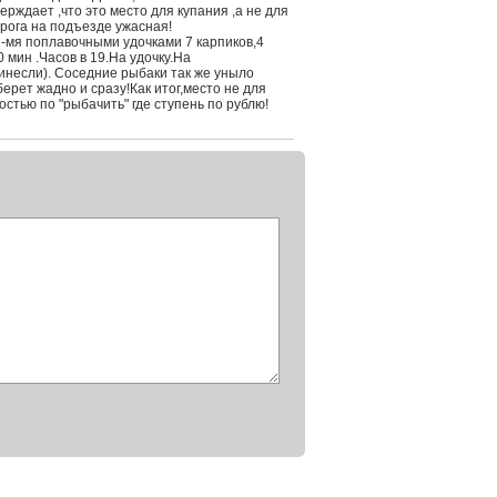
ерждает ,что это место для купания ,а не для
орога на подъезде ужасная!
 2-мя поплавочными удочками 7 карпиков,4
 мин .Часов в 19.На удочку.На
инесли). Соседние рыбаки так же уныло
ерет жадно и сразу!Как итог,место не для
стью по "рыбачить" где ступень по рублю!