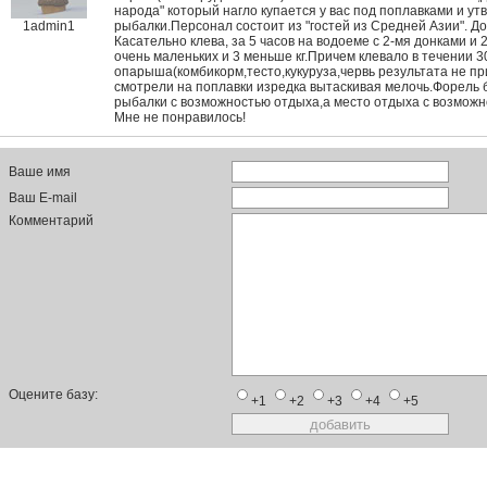
народа" который нагло купается у вас под поплавками и утв
1admin1
рыбалки.Персонал состоит из "гостей из Средней Азии". Д
Касательно клева, за 5 часов на водоеме с 2-мя донками и
очень маленьких и 3 меньше кг.Причем клевало в течении 30
опарыша(комбикорм,тесто,кукуруза,червь результата не пр
смотрели на поплавки изредка вытаскивая мелочь.Форель б
рыбалки с возможностью отдыха,а место отдыха с возможно
Мне не понравилось!
Ваше имя
Ваш E-mail
Комментарий
Оцените базу:
+1
+2
+3
+4
+5