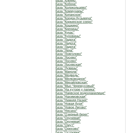
База "Кленно"
База "Кобона"
База "Колокольцево"
База "Коммунары"
База "Копанское"
База "Кордон Кузьмича"
База "Коркинское озеро"
База "Кошкино"
База "Креницы"
База "Кукас"
База "Куровицы"
База "Ладога"
База "Ладога"
База "Ладога"
База "Лена"
База "Ложголово"
База "Лосево"
База "Лосево"
База "Лосевская"
База "Лужицы"
База "Манола"
База "Медведь"
База "Мелководное"
База "Михайловская"
База "Мыс Черемуховый"
База "На хуторе у папика"
База "Нарвское водохранилище"
База "Нахимовская"
База "Нижняя Назия"
База "Новая буря"
База "Новое Лигово"
База "Нясино"
База "Озерный берег"
База "Окуневая"
База "Окуневая"
База "Омут"
База "Орехово"
База "Островки"