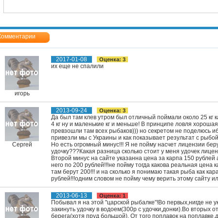
Комментарии
2017-01-08
Оценка: 3
их еще не спалили
игорь
2013-09-24
Оценка: 3
Да был там клев утром был отличный поймали около 25 кг ка
4 кг ну и маленькие кг и меньше! В принципе ловля хорошая 
превзошли там всех рыбаков))) но секретом не поделюсь иб
привезли мы с Украины и как показывает результат с рыбой 
Сергей
Но есть огромный минус!!! Я не пойму насчет лицензии бер
удочку???Какая разница сколько стоит у меня удочек лицен
Второй минус на сайте указанна цена за карпа 150 рублей
него по 200 рублей!!!не пойму тогда какова реальная цена 
там берут 200!!! и на сколько я понимаю такая рыба как кар
рублей!!!одним словом не пойму чему верить этому сайту и
2013-06-13
Оценка: 1
Побывал я на этой "царской рыбалке"!Во первых,нигде не у
закинуть удочку в водоем(300р с удочки,донки).Во вторых 
берега(хотя пруд большой). От того поплавок на поплавке,