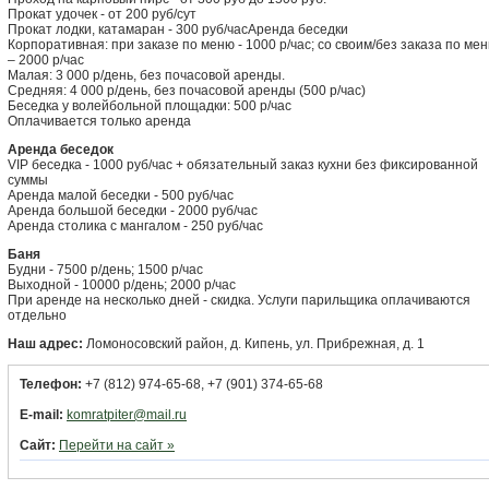
Прокат удочек - от 200 руб/сут
Прокат лодки, катамаран - 300 руб/часАренда беседки
Корпоративная: при заказе по меню - 1000 р/час; со своим/без заказа по ме
– 2000 р/час
Малая: 3 000 р/день, без почасовой аренды.
Средняя: 4 000 р/день, без почасовой аренды (500 р/час)
Беседка у волейбольной площадки: 500 р/час
Оплачивается только аренда
Аренда беседок
VIP беседка - 1000 руб/час + обязательный заказ кухни без фиксированной
суммы
Аренда малой беседки - 500 руб/час
Аренда большой беседки - 2000 руб/час
Аренда столика с мангалом - 250 руб/час
Баня
Будни - 7500 р/день; 1500 р/час
Выходной - 10000 р/день; 2000 р/час
При аренде на несколько дней - скидка. Услуги парильщика оплачиваются
отдельно
Наш адрес:
Ломоносовский район, д. Кипень, ул. Прибрежная, д. 1
Телефон:
+7 (812) 974-65-68, +7 (901) 374-65-68
E-mail:
komratpiter@mail.ru
Сайт:
Перейти на сайт »