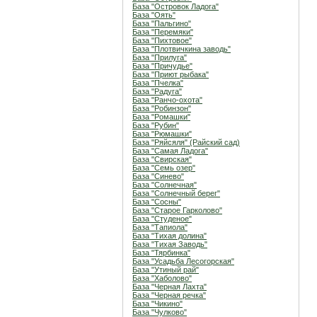
База "Островок Ладога"
База "Оять"
База "Пальгино"
База "Перемяки"
База "Пихтовое"
База "Плотвичкина заводь"
База "Прилуга"
База "Причудье"
База "Приют рыбака"
База "Пчелка"
База "Радуга"
База "Ранчо-охота"
База "Робинзон"
База "Ромашки"
База "Рубин"
База "Рюмашки"
База "Ряйсяля" (Райский сад)
База "Самая Ладога"
База "Свирская"
База "Семь озер"
База "Синево"
База "Солнечная"
База "Солнечный берег"
База "Сосны"
База "Старое Гарколово"
База "Студеное"
База "Тапиола"
База "Тихая долина"
База "Тихая Заводь"
База "Тярбинка"
База "Усадьба Лесогорская"
База "Утиный рай"
База "Хаболово"
База "Черная Лахта"
База "Черная речка"
База "Чикино"
База "Чулково"