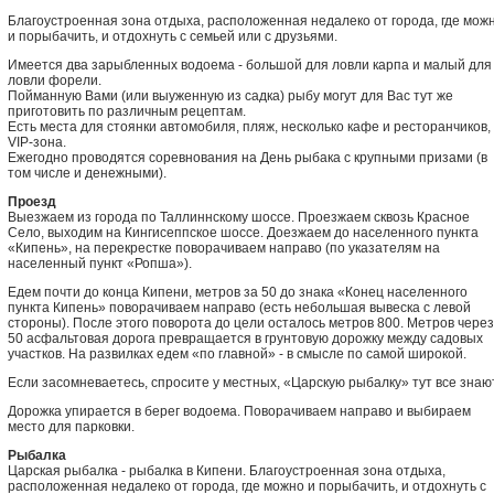
Благоустроенная зона отдыха, расположенная недалеко от города, где мож
и порыбачить, и отдохнуть с семьей или с друзьями.
Имеется два зарыбленных водоема - большой для ловли карпа и малый для
ловли форели.
Пойманную Вами (или выуженную из садка) рыбу могут для Вас тут же
приготовить по различным рецептам.
Есть места для стоянки автомобиля, пляж, несколько кафе и ресторанчиков,
VIP-зона.
Ежегодно проводятся соревнования на День рыбака с крупными призами (в
том числе и денежными).
Проезд
Выезжаем из города по Таллиннскому шоссе. Проезжаем сквозь Красное
Село, выходим на Кингисеппское шоссе. Доезжаем до населенного пункта
«Кипень», на перекрестке поворачиваем направо (по указателям на
населенный пункт «Ропша»).
Едем почти до конца Кипени, метров за 50 до знака «Конец населенного
пункта Кипень» поворачиваем направо (есть небольшая вывеска с левой
стороны). После этого поворота до цели осталось метров 800. Метров через
50 асфальтовая дорога превращается в грунтовую дорожку между садовых
участков. На развилках едем «по главной» - в смысле по самой широкой.
Если засомневаетесь, спросите у местных, «Царскую рыбалку» тут все знают
Дорожка упирается в берег водоема. Поворачиваем направо и выбираем
место для парковки.
Рыбалка
Царская рыбалка - рыбалка в Кипени. Благоустроенная зона отдыха,
расположенная недалеко от города, где можно и порыбачить, и отдохнуть с