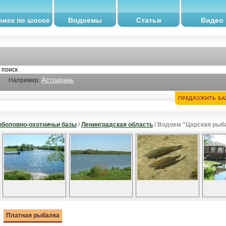
оиск по шоссе
Водоемы
Статьи
Видео
Астрахань
Например:
боловно-охотничьи базы
/
Ленинградская область
/ Водоем "Царская рыб
Платная рыбалка