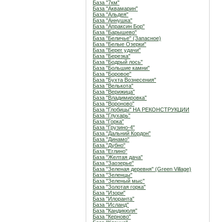
База "7км"
База "Аквамарин"
База "Альдея"
База "Аннушка"
База "Апраксин Бор"
База "Барышево"
База "Беличье" (Запасное)
База "Белые Озерки"
База "Берег удачи"
База "Березка"
База "Бодрый лось"
База "Большие камни"
База "Боровое"
База "Бухта Вознесения"
База "Велькота"
База "Верижица"
База "Владимировка"
База "Вороново"
База "Глобицы" НА РЕКОНСТРУКЦИИ
База "Глухарь"
База "Горка"
База "Грузино-4"
База "Дальний Кордон"
База "Динамо"
База "Дубно"
База "Еглино"
База "Желтая дача"
База "Заозерье"
База "Зеленая деревня" (Green Village)
База "Зеленцы"
База "Зеленый мыс"
База "Золотая горка"
База "Изори"
База "Илоранта"
База "Исланд"
База "Кандикюля"
База "Керново"