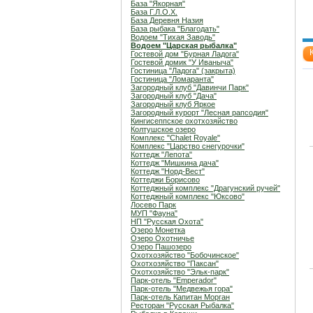
База "Якорная"
База Г.Л.О.Х.
База Деревня Назия
База рыбака "Благодать"
Водоем "Тихая Заводь"
Водоем "Царская рыбалка"
Гостевой дом "Бурная Ладога"
Гостевой домик "У Иваныча"
Гостиница "Ладога" (закрыта)
Гостиница "Ломаранта"
Загородный клуб "Давинчи Парк"
Загородный клуб "Дача"
Загородный клуб Яркое
Загородный курорт "Лесная рапсодия"
Кингисеппское охотхозяйство
Колтушское озеро
Комплекс "Chalet Royale"
Комплекс "Царство снегурочки"
Коттедж "Лепота"
Коттедж "Мишкина дача"
Коттедж "Норд-Вест"
Коттеджи Борисово
Коттеджный комплекс "Драгунский ручей"
Коттеджный комплекс "Юксово"
Лосево Парк
МУП "Фауна"
НП "Русская Охота"
Озеро Монетка
Озеро Охотничье
Озеро Пашозеро
Охотхозяйство "Бобочинское"
Охотхозяйство "Паксан"
Охотхозяйство "Эльк-парк"
Парк-отель "Emperador"
Парк-отель "Медвежья гора"
Парк-отель Капитан Морган
Ресторан "Русская Рыбалка"