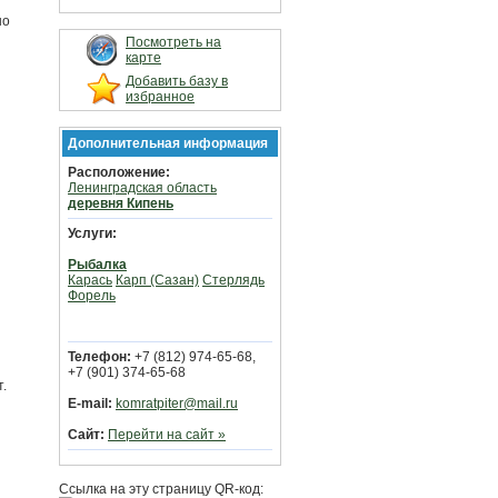
но
Посмотреть на
карте
Добавить базу в
избранное
Дополнительная информация
Расположение:
Ленинградская область
деревня Кипень
Услуги:
Рыбалка
Карась
Карп (Сазан)
Стерлядь
Форель
Телефон:
+7 (812) 974-65-68,
+7 (901) 374-65-68
.
E-mail:
komratpiter@mail.ru
Сайт:
Перейти на сайт »
Ссылка на эту страницу QR-код: