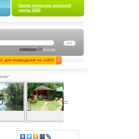
Сроки открытия весенней
охоты 2026
(
0
)
Избранное
Очистить
алка"
>>