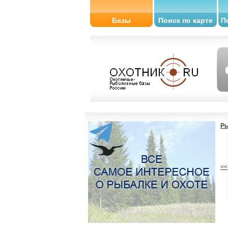
Базы
Поиск по карте
П
Ры
<<