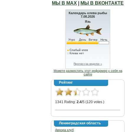
МЫ В МАХ
|
МЫ В ВКОНТАКТЕ
Календарь клева рыбы
7.08.2026
Язь
Утро
День
Вечер
Ночь
Слабый клев
Клева нет
Прогноз на неделю »
Можете разместить этот информер у себя на
сайте
Рейтинг
1341 Rating:
2.4
/5 (120 votes )
Ленинградская область
Аврора клуб