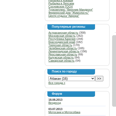
Рыбалка в Коваши
Рыбалка в Лепсари
Сосновское ГООХ
Туркомплекс "Верхние Мандроги"
Фермерский дом "Жимолость"
Центр отдыха "Аврора"
Популярные регионы
Астраханская область
(358)
Московская область
(262)
Республика Карелия
(244)
Краснодарский край
(182)
Тверская область
(170)
Челябинская область
(165)
Ленинградская область
(156)
Ярославская область
(69)
Калужская область
(64)
Самарская область
(54)
Поиск по городу
Все города »
Форум
18.08.2013
Вездеход
03.07.2013
Мотосани и Мотособака