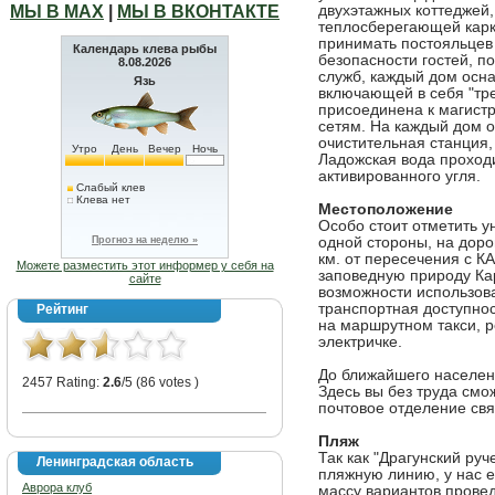
МЫ В МАХ
|
МЫ В ВКОНТАКТЕ
двухэтажных коттеджей
теплосберегающей карка
принимать постояльцев
Календарь клева рыбы
безопасности гостей, п
8.08.2026
служб, каждый дом осн
Язь
включающей в себя "тре
присоединена к магистр
сетям. На каждый дом 
очистительная станция,
Утро
День
Вечер
Ночь
Ладожская вода проходи
активированного угля.
Слабый клев
Клева нет
Местоположение
Особо стоит отметить у
Прогноз на неделю »
одной стороны, на дорог
км. от пересечения с КА
Можете разместить этот информер у себя на
заповедную природу Кар
сайте
возможности использов
транспортная доступнос
Рейтинг
на маршрутном такси, 
электричке.
До ближайшего населенно
2457 Rating:
2.6
/5 (86 votes )
Здесь вы без труда смо
почтовое отделение связ
Пляж
Так как "Драгунский ру
Ленинградская область
пляжную линию, у нас е
Аврора клуб
массу вариантов провед