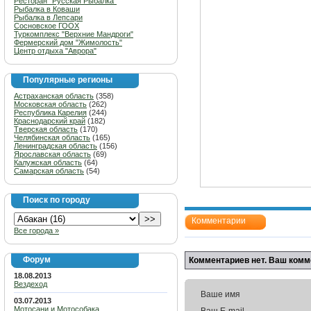
Ресторан "Русская Рыбалка"
Рыбалка в Коваши
Рыбалка в Лепсари
Сосновское ГООХ
Туркомплекс "Верхние Мандроги"
Фермерский дом "Жимолость"
Центр отдыха "Аврора"
Популярные регионы
Астраханская область
(358)
Московская область
(262)
Республика Карелия
(244)
Краснодарский край
(182)
Тверская область
(170)
Челябинская область
(165)
Ленинградская область
(156)
Ярославская область
(69)
Калужская область
(64)
Самарская область
(54)
Поиск по городу
Комментарии
Все города »
Форум
Комментариев нет. Ваш комм
18.08.2013
Вездеход
Ваше имя
03.07.2013
Мотосани и Мотособака