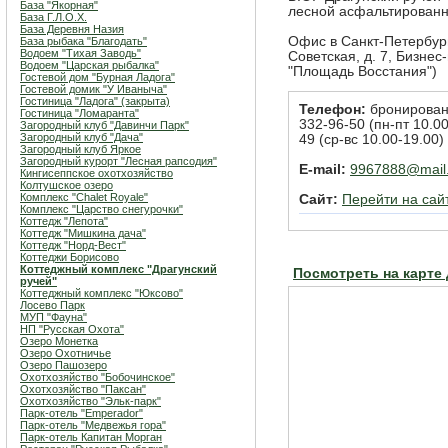
База "Якорная"
лесной асфальтированн
База Г.Л.О.Х.
База Деревня Назия
Офис в Санкт-Петербурге
База рыбака "Благодать"
Водоем "Тихая Заводь"
Советская, д. 7, Бизнес
Водоем "Царская рыбалка"
"Площадь Восстания")
Гостевой дом "Бурная Ладога"
Гостевой домик "У Иваныча"
Гостиница "Ладога" (закрыта)
Телефон:
бронировани
Гостиница "Ломаранта"
332-96-50 (пн-пт 10.0
Загородный клуб "Давинчи Парк"
Загородный клуб "Дача"
49 (ср-вс 10.00-19.00)
Загородный клуб Яркое
Загородный курорт "Лесная рапсодия"
E-mail:
9967888@mail.
Кингисеппское охотхозяйство
Колтушское озеро
Комплекс "Chalet Royale"
Сайт:
Перейти на сай
Комплекс "Царство снегурочки"
Коттедж "Лепота"
Коттедж "Мишкина дача"
Коттедж "Норд-Вест"
Коттеджи Борисово
Коттеджный комплекс "Драгунский
Посмотреть на карте
ручей"
Коттеджный комплекс "Юксово"
Лосево Парк
МУП "Фауна"
НП "Русская Охота"
Озеро Монетка
Озеро Охотничье
Озеро Пашозеро
Охотхозяйство "Бобочинское"
Охотхозяйство "Паксан"
Охотхозяйство "Эльк-парк"
Парк-отель "Emperador"
Парк-отель "Медвежья гора"
Парк-отель Капитан Морган