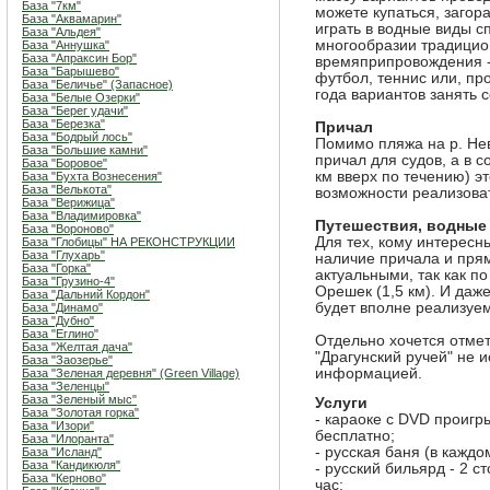
База "7км"
можете купаться, загора
База "Аквамарин"
играть в водные виды с
База "Альдея"
многообразии традицио
База "Аннушка"
База "Апраксин Бор"
времяприпровождения -
База "Барышево"
футбол, теннис или, пр
База "Беличье" (Запасное)
года вариантов занять 
База "Белые Озерки"
База "Берег удачи"
База "Березка"
Причал
База "Бодрый лось"
Помимо пляжа на р. Нев
База "Большие камни"
причал для судов, а в с
База "Боровое"
км вверх по течению) э
База "Бухта Вознесения"
База "Велькота"
возможности реализова
База "Верижица"
База "Владимировка"
Путешествия, водные
База "Вороново"
Для тех, кому интересн
База "Глобицы" НА РЕКОНСТРУКЦИИ
База "Глухарь"
наличие причала и прям
База "Горка"
актуальными, так как по
База "Грузино-4"
Орешек (1,5 км). И даж
База "Дальний Кордон"
будет вполне реализуе
База "Динамо"
База "Дубно"
База "Еглино"
Отдельно хочется отмет
База "Желтая дача"
"Драгунский ручей" не
База "Заозерье"
информацией.
База "Зеленая деревня" (Green Village)
База "Зеленцы"
База "Зеленый мыс"
Услуги
База "Золотая горка"
- караоке с DVD проигр
База "Изори"
бесплатно;
База "Илоранта"
- русская баня (в каждо
База "Исланд"
База "Кандикюля"
- русский бильярд - 2 с
База "Керново"
час;