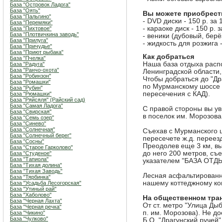
База "Островок Ладога"
База "Оять"
Вы можете приобрест
База "Пальгино"
- DVD диски - 150 р. за 1
База "Перемяки"
- караоке диск - 150 р. з
База "Пихтовое"
База "Плотвичкина заводь"
- веники (дубовый, берёз
База "Прилуга"
- жидкость для розжига -
База "Причудье"
База "Приют рыбака"
Как добраться
База "Пчелка"
Наша база отдыха расп
База "Радуга"
База "Ранчо-охота"
Ленинградской области,
База "Робинзон"
Чтобы добраться до "Др
База "Ромашки"
по Мурманскому шоссе д
База "Рубин"
пересечения с КАД).
База "Рюмашки"
База "Ряйсяля" (Райский сад)
База "Самая Ладога"
С правой стороны вы ув
База "Свирская"
в поселок им. Морозова
База "Семь озер"
База "Синево"
База "Солнечная"
Съехав с Мурманского ш
База "Солнечный берег"
пересечете ж.д. переез
База "Сосны"
Преодолев еще 3 км, вы
База "Старое Гарколово"
до него 200 метров, съ
База "Студеное"
База "Тапиола"
указателем "БАЗА ОТД
База "Тихая долина"
База "Тихая Заводь"
Лесная асфальтированна
База "Тярбинка"
нашему коттеджному ко
База "Усадьба Лесогорская"
База "Утиный рай"
База "Хаболово"
На общественном тра
База "Черная Лахта"
От ст. метро "Улица Ды
База "Черная речка"
п. им. Морозова). Не до
База "Чикино"
База "Чулково"
Б.О. "Драгунский ручей