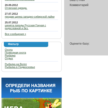
Ваш E-mail
Комментарий
20.09.2012
Отличная одежда.
27.07.2012
продам щенка западно-сибирской лайки
25.07.2012
щенята породы Русская Гончая с
родословной и без.
Все сообщения »
Оцените базу:
Фильтр
Охота
Подводная охота
Рыбалка
Отдых
Рыбалка на Волге
Рыбалка в Подмосковье