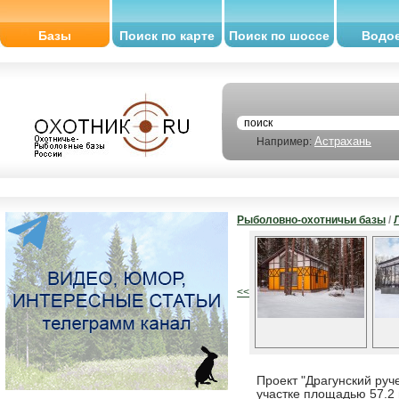
Базы
Поиск по карте
Поиск по шоссе
Водо
Астрахань
Например:
Рыболовно-охотничьи базы
/
<<
Проект "Драгунский руч
участке площадью 57.2 