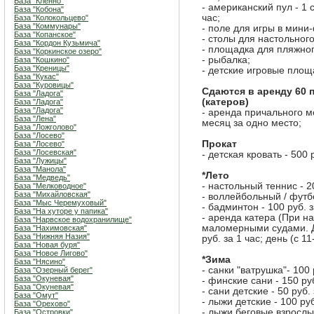
База "Кленно"
- американский пул - 1 
База "Кобона"
час;
База "Колокольцево"
База "Коммунары"
- поле для игры в мини
База "Копанское"
- столы для настольного
База "Кордон Кузьмича"
- площадка для пляжно
База "Коркинское озеро"
- рыбалка;
База "Кошкино"
База "Креницы"
- детские игровые площ
База "Кукас"
База "Куровицы"
Сдаются в аренду 60
База "Ладога"
(катеров)
База "Ладога"
База "Ладога"
- аренда причального ме
База "Лена"
месяц за одно место;
База "Ложголово"
База "Лосево"
Прокат
База "Лосево"
База "Лосевская"
- детская кровать - 500 р
База "Лужицы"
База "Манола"
*Лето
База "Медведь"
- настольный теннис - 20
База "Мелководное"
База "Михайловская"
- воллейбольный / футбо
База "Мыс Черемуховый"
- бадминтон - 100 руб. з
База "На хуторе у папика"
- аренда катера (При н
База "Нарвское водохранилище"
маломерными судами. Дли
База "Нахимовская"
База "Нижняя Назия"
руб. за 1 час; день (с 11
База "Новая буря"
База "Новое Лигово"
*Зима
База "Нясино"
- санки "ватрушка"- 100 
База "Озерный берег"
База "Окуневая"
- финские сани - 150 руб
База "Окуневая"
- сани детские - 50 руб. 
База "Омут"
- лыжи детские - 100 руб
База "Орехово"
- лыжи беговые взрослые
База "Островки"