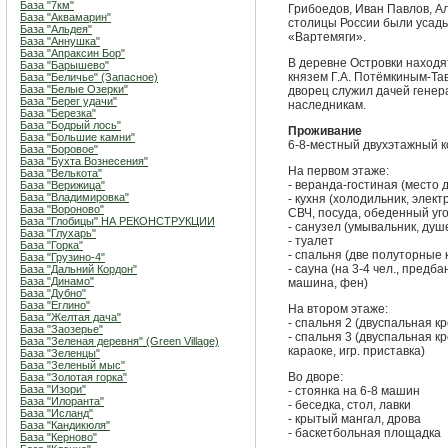
База "7км"
Грибоедов, Иван Павлов, А
База "Аквамарин"
столицы России были усад
База "Альдея"
«Вартемяги».
База "Аннушка"
База "Апраксин Бор"
В деревне Островки находя
База "Барышево"
князем Г.А. Потёмкиным-Тав
База "Беличье" (Запасное)
База "Белые Озерки"
дворец служил дачей генер
База "Берег удачи"
наследникам.
База "Березка"
База "Бодрый лось"
Проживание
База "Большие камни"
6-8-местный двухэтажный 
База "Боровое"
База "Бухта Вознесения"
На первом этаже:
База "Велькота"
- веранда-гостиная (место 
База "Верижица"
База "Владимировка"
- кухня (холодильник, элект
База "Вороново"
СВЧ, посуда, обеденный уго
База "Глобицы" НА РЕКОНСТРУКЦИИ
- санузел (умывальник, душ
База "Глухарь"
- туалет
База "Горка"
- спальня (две полуторные 
База "Грузино-4"
- сауна (на 3-4 чел., пред
База "Дальний Кордон"
База "Динамо"
машина, фен)
База "Дубно"
База "Еглино"
На втором этаже:
База "Желтая дача"
- спальня 2 (двуспальная кр
База "Заозерье"
- спальня 3 (двуспальная к
База "Зеленая деревня" (Green Village)
караоке, игр. приставка)
База "Зеленцы"
База "Зеленый мыс"
Во дворе:
База "Золотая горка"
База "Изори"
- стоянка на 6-8 машин
База "Илоранта"
- беседка, стол, лавки
База "Исланд"
- крытый мангал, дрова
База "Кандикюля"
- баскетбольная площадка
База "Керново"