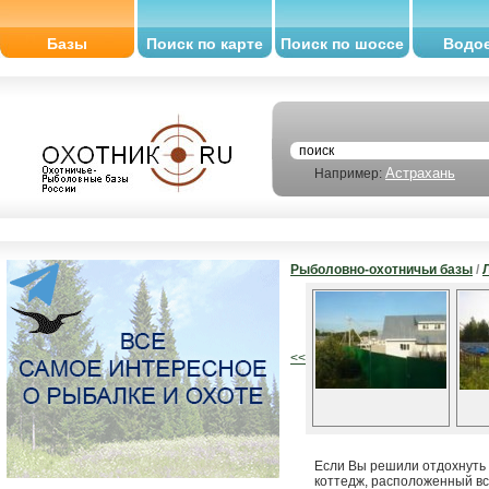
Базы
Поиск по карте
Поиск по шоссе
Водо
Астрахань
Например:
Рыболовно-охотничьи базы
/
<<
Если Вы решили отдохнуть 
коттедж, расположенный все