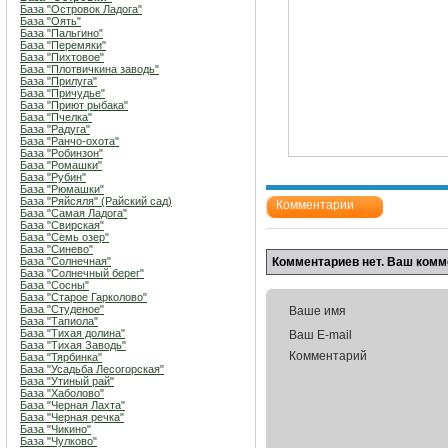
База "Островок Ладога"
База "Оять"
База "Пальгино"
База "Перемяки"
База "Пихтовое"
База "Плотвичкина заводь"
База "Прилуга"
База "Причудье"
База "Приют рыбака"
База "Пчелка"
База "Радуга"
База "Ранчо-охота"
База "Робинзон"
База "Ромашки"
База "Рубин"
База "Рюмашки"
База "Ряйсяля" (Райский сад)
Комментарии
База "Самая Ладога"
База "Свирская"
База "Семь озер"
База "Синево"
База "Солнечная"
Комментариев нет. Ваш комм
База "Солнечный берег"
База "Сосны"
База "Старое Гарколово"
База "Студеное"
Ваше имя
База "Тапиола"
База "Тихая долина"
Ваш E-mail
База "Тихая Заводь"
Комментарий
База "Тярбинка"
База "Усадьба Лесогорская"
База "Утиный рай"
База "Хаболово"
База "Черная Лахта"
База "Черная речка"
База "Чикино"
База "Чулково"