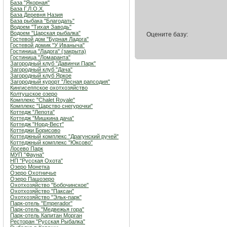
База "Якорная"
База Г.Л.О.Х.
База Деревня Назия
База рыбака "Благодать"
Водоем "Тихая Заводь"
Водоем "Царская рыбалка"
Оцените базу:
Гостевой дом "Бурная Ладога"
Гостевой домик "У Иваныча"
Гостиница "Ладога" (закрыта)
Гостиница "Ломаранта"
Загородный клуб "Давинчи Парк"
Загородный клуб "Дача"
Загородный клуб Яркое
Загородный курорт "Лесная рапсодия"
Кингисеппское охотхозяйство
Колтушское озеро
Комплекс "Chalet Royale"
Комплекс "Царство снегурочки"
Коттедж "Лепота"
Коттедж "Мишкина дача"
Коттедж "Норд-Вест"
Коттеджи Борисово
Коттеджный комплекс "Драгунский ручей"
Коттеджный комплекс "Юксово"
Лосево Парк
МУП "Фауна"
НП "Русская Охота"
Озеро Монетка
Озеро Охотничье
Озеро Пашозеро
Охотхозяйство "Бобочинское"
Охотхозяйство "Паксан"
Охотхозяйство "Эльк-парк"
Парк-отель "Emperador"
Парк-отель "Медвежья гора"
Парк-отель Капитан Морган
Ресторан "Русская Рыбалка"