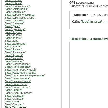
База "Кленно"
GPS координаты
База "Кобона"
Широта: N 59 48.263' Долгот
База "Колокольцево"
База "Коммунары"
База "Копанское"
База "Кордон Кузьмича"
Телефон:
+7 (921) 320-54
База "Коркинское озеро"
База "Кошкино"
Сайт:
Перейти на сайт »
База "Креницы"
База "Кукас"
База "Куровицы"
База "Ладога"
База "Ладога"
База "Ладога"
Посмотреть на карте дру
База "Лена"
База "Ложголово"
База "Лосево"
База "Лосево"
База "Лосевская"
База "Лужицы"
База "Манола"
База "Медведь"
База "Мелководное"
База "Михайловская"
База "Мыс Черемуховый"
База "На хуторе у папика"
База "Нарвское водохранилище"
База "Нахимовская"
База "Нижняя Назия"
База "Новая буря"
База "Новое Лигово"
База "Нясино"
База "Озерный берег"
База "Окуневая"
База "Окуневая"
База "Омут"
База "Орехово"
База "Островки"