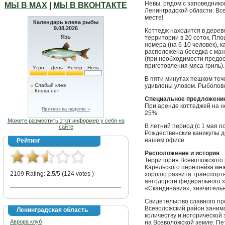
Невы, рядом с заповеднико
МЫ В МАХ
|
МЫ В ВКОНТАКТЕ
Ленинградской области. Все
месте!
Календарь клева рыбы
9.08.2026
Коттедж находится в дерев
Язь
территории в 20 соток. Пло
номера (на 6-10 человек), 
расположена беседка с ман
(при необходимости предо
приготовления мяса-гриль).
Утро
День
Вечер
Ночь
В пяти минутах пешком теч
Слабый клев
удивлены уловом. Рыболовн
Клева нет
Специальное предложени
При аренде коттеджей на н
Прогноз на неделю »
25%.
Можете разместить этот информер у себя на
В летний период (с 1 мая по
сайте
Рождественские каникулы д
нашем офисе.
Рейтинг
Расположение и история
Территория Всеволожского 
Карельского перешейка меж
2109 Rating:
2.5
/5 (124 votes )
хорошо развита транспортн
автодороги федерального з
«Скандинавия», значительн
Свидетельство славного пр
Всеволожский район занима
Ленинградская область
количеству и исторической 
Аврора клуб
на Всеволожской земле: Пе