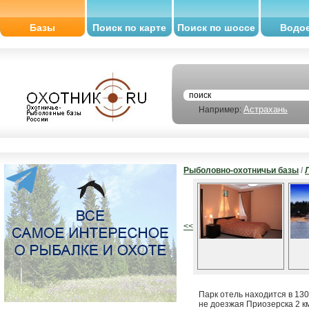
Базы
Поиск по карте
Поиск по шоссе
Водо
Астрахань
Например:
Рыболовно-охотничьи базы
/
<<
Парк отель находится в 13
не доезжая Приозерска 2 км