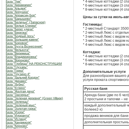
* 4-местные коттеджи (2 спа
База "7км"
База "Аквамарин"
* 6-местные коттеджи (3 спа
База "Альдея"
* 8-местные коттеджи (4 спа
База "Аннушка"
База "Апраксин Бор"
Цены за сутки на июль-авг
База "Барышево"
База "Беличье" (Запасное)
Гостиницы:
База "Белые Озерки"
* 2-местный Стандарт 3500
База "Берег удачи"
* 2-местный Люкс с отдель
База "Березка"
База "Бодрый лось"
* 3-местный Люкс с видом н
База "Большие камни"
* 3-местный Люкс с видом н
База "Боровое"
* 4-местный Люкс с видом н
База "Бухта Вознесения"
База "Велькота"
Коттеджи:
База "Верижица"
* 4-местные коттеджи (2 спа
База "Владимировка"
* 6-местные коттеджи (3 спа
База "Вороново"
База "Глобицы" НА РЕКОНСТРУКЦИИ
* 8-местные коттеджи (4 спа
База "Глухарь"
База "Горка"
Дополнительные услуги
База "Грузино-4"
Для разнообразия вашего д
База "Дальний Кордон"
услуги проката спортивног
База "Динамо"
База "Дубно"
База "Еглино"
Русская баня
База "Желтая дача"
База "Заозерье"
Аренда бани (две по 6 чел)
База "Зеленая деревня" (Green Village)
2 простыни и тапочки – не
База "Зеленцы"
База "Зеленый мыс"
каждый дополнительный че
База "Золотая горка"
болеее2-х)
База "Изори"
База "Илоранта"
продажа веников для бани
База "Исланд"
дополнительная простынь
База "Кандикюля"
База "Керново"