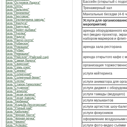
Бассейн (открытый с подо
База "Островок Ладога"
База "Оять"
Тренажерный зал
База "Пальгино"
База "Перемяки"
Мангальные беседки (4-6 ч
База "Пихтовое"
База "Плотвичкина заводь"
Услуги для организованн
База "Прилуга"
мероприятия)
База "Причудье"
База "Приют рыбака"
аренда оборудованного ко
База "Пчелка"
чел (медио-проектор, экра
База "Радуга"
набором маркеров и флип-
База "Ранчо-охота"
База "Робинзон"
аренда зала ресторана
База "Ромашки"
База "Рубин"
База "Рюмашки"
аренда открытого кафе с 
База "Ряйсяля" (Райский сад)
База "Самая Ладога"
База "Свирская"
организация торжественно
База "Семь озер"
База "Синево"
услуги кейтеринга
База "Солнечная"
База "Солнечный берег"
База "Сосны"
услуги аниматора для орга
База "Старое Гарколово"
База "Студеное"
услуги диджея с оборудов
База "Тапиола"
услуги тамады (ведущего)
База "Тихая долина"
База "Тихая Заводь"
услуги музыкантов
База "Тярбинка"
База "Усадьба Лесогорская"
услуги артистов: шоу-бале
База "Утиный рай"
База "Хаболово"
услуги фокусников
База "Черная Лахта"
База "Черная речка"
оформление воздушными
База "Чикино"
База "Чулково"
услуги фото-видео съёмки