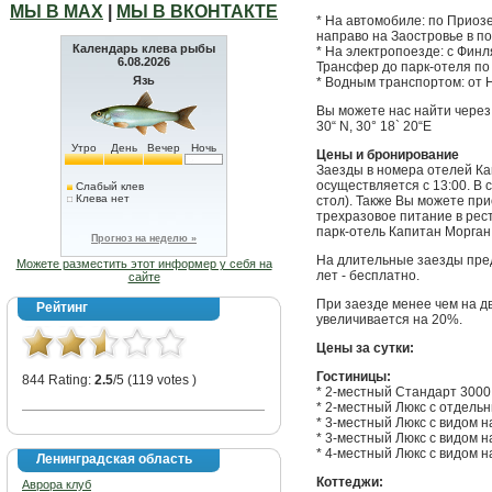
МЫ В МАХ
|
МЫ В ВКОНТАКТЕ
* На автомобиле: по Приоз
направо на Заостровье в п
Календарь клева рыбы
* На электропоезде: с Финл
6.08.2026
Трансфер до парк-отеля по 
Язь
* Водным транспортом: от 
Вы можете нас найти через
30“ N, 30° 18` 20“E
Утро
День
Вечер
Ночь
Цены и бронирование
Заезды в номера отелей Ка
осуществляется с 13:00. В
Слабый клев
Клева нет
стол). Также Вы можете при
трехразовое питание в рес
парк-отель Капитан Морган 
Прогноз на неделю »
На длительные заезды пре
Можете разместить этот информер у себя на
лет - бесплатно.
сайте
При заезде менее чем на д
Рейтинг
увеличивается на 20%.
Цены за сутки:
Гостиницы:
844 Rating:
2.5
/5 (119 votes )
* 2-местный Стандарт 3000
* 2-местный Люкс с отдель
* 3-местный Люкс с видом н
* 3-местный Люкс с видом н
* 4-местный Люкс с видом н
Ленинградская область
Коттеджи:
Аврора клуб