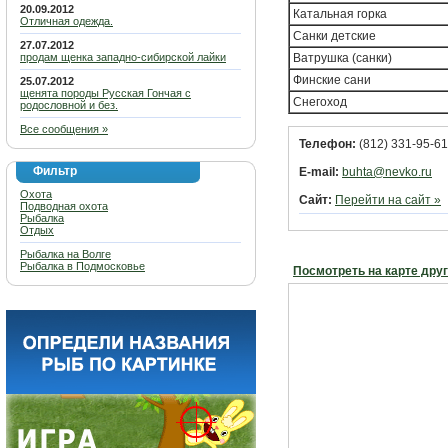
20.09.2012
Катальная горка
Отличная одежда.
Санки детские
27.07.2012
продам щенка западно-сибирской лайки
Ватрушка (санки)
Финские сани
25.07.2012
щенята породы Русская Гончая с
Снегоход
родословной и без.
Все сообщения »
Телефон:
(812) 331-95-61
Фильтр
E-mail:
buhta@nevko.ru
Охота
Сайт:
Перейти на сайт »
Подводная охота
Рыбалка
Отдых
Рыбалка на Волге
Рыбалка в Подмосковье
Посмотреть на карте дру