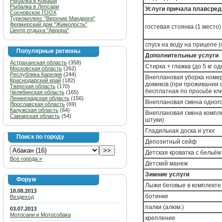
Рыбалка в Коваши
Рыбалка в Лепсари
Услуги причала плавсред
Сосновское ГООХ
Туркомплекс "Верхние Мандроги"
Фермерский дом "Жимолость"
гостевая стоянка (1 место)
Центр отдыха "Аврора"
спуск на воду на прицепе 
Популярные регионы
Дополнительные услуги
Астраханская область
(358)
Стирка + глажка (до 5 кг од
Московская область
(262)
Республика Карелия
(244)
Внеплановая уборка номер
Краснодарский край
(182)
домиков (при проживании о
Тверская область
(170)
бесплатная по просьбе кл
Челябинская область
(165)
Ленинградская область
(156)
Внеплановая смена одного
Ярославская область
(69)
Калужская область
(64)
Внеплановая смена компле
Самарская область
(54)
штуки)
Гладильная доска и утюг
Поиск по городу
Депозитный сейф
Детская кроватка с бельём
Все города »
Детский манеж
Зимние услуги
Форум
Лыжи беговые в комплекте
18.08.2013
ботинки
Вездеход
палки (алюм.)
03.07.2013
Мотосани и Мотособака
крепление