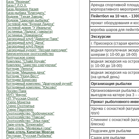
База "Якорная"
Аренда спортивной площа
База Г.Л.О.Х.
База Деревня Назия
корпоративного мероприя
База рыбака "Благодать"
Пейнтбол на 10 чел. - 1300
Водоем "Тихая Заводь"
Водоем "Царская рыбалка"
прокат оборудования и ко
Гостевой дом "Бурная Ладога"
Гостевой домик "У Иваныча"
коробка шаров для пейнтб
Гостиница "Ладога" (закрыта)
Гостиница "Ломаранта"
Экскурсии
Загородный клуб "Давинчи Парк"
Загородный клуб "Дача"
г. Приозерск (старая крепо
Загородный клуб Яркое
Загородный курорт "Лесная рапсодия"
водная прогулочная экскур
Кингисеппское охотхозяйство
шхерам (с 10-00 до 18-00)
Колтушское озеро
Комплекс "Chalet Royale"
водная экскурсия на остро
Комплекс "Царство снегурочки"
(с 10-00 до 18-00)
Коттедж "Лепота"
Коттедж "Мишкина дача"
водная экскурсия на остр
Коттедж "Норд-Вест"
(на целый день)
Коттеджи Борисово
Коттеджный комплекс "Драгунский ручей"
Организация рыбалки
Коттеджный комплекс "Юксово"
Организованная рыбалка 
Лосево Парк
МУП "Фауна"
выездом на катере (на 3 – 
НП "Русская Охота"
Прокат рыболовного инв
Озеро Монетка
Озеро Охотничье
Удочка с оснасткой (катушк
Озеро Пашозеро
груз)
Охотхозяйство "Бобочинское"
Охотхозяйство "Паксан"
Спиннинг с оснасткой (кату
Охотхозяйство "Эльк-парк"
блесна)
Парк-отель "Emperador"
Парк-отель "Медвежья гора"
Подсачек для рыбалки
Парк-отель Капитан Морган
Ресторан "Русская Рыбалка"
Садок для рыбалки