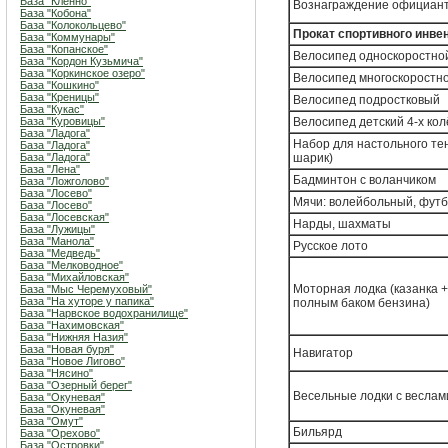
База "Кленно"
Вознаграждение официан
База "Кобона"
База "Колокольцево"
Прокат спортивного инве
База "Коммунары"
База "Копанское"
Велосипед односкоростно
База "Кордон Кузьмича"
База "Коркинское озеро"
Велосипед многоскоростн
База "Кошкино"
База "Креницы"
Велосипед подростковый
База "Кукас"
База "Куровицы"
Велосипед детский 4-х ко
База "Ладога"
Набор для настольного тен
База "Ладога"
База "Ладога"
шарик)
База "Лена"
Бадминтон с воланчиком
База "Ложголово"
База "Лосево"
Мячи: волейбольный, фут
База "Лосево"
База "Лосевская"
Нарды, шахматы
База "Лужицы"
База "Манола"
Русское лото
База "Медведь"
База "Мелководное"
База "Михайловская"
Моторная лодка (казанка +
База "Мыс Черемуховый"
База "На хуторе у папика"
полным баком бензина)
База "Нарвское водохранилище"
База "Нахимовская"
База "Нижняя Назия"
База "Новая буря"
Навигатор
База "Новое Лигово"
База "Нясино"
База "Озерный берег"
Весельные лодки с веслам
База "Окуневая"
База "Окуневая"
База "Омут"
Бильярд
База "Орехово"
База "Островки"