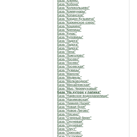
База "Кленно"
База "Кобона"
База "Колокольцево"
База "Коммунары"
База "Копанское"
База "Кордон Кузьмича"
База "Коркинское озеро"
База "Кошкино"
База "Креницы"
База "Кукас"
База "Куровицы"
База "Ладога"
База "Ладога"
База "Ладога"
База "Лена"
База "Ложголово"
База "Лосево"
База "Лосево"
База "Лосевская"
База "Лужицы"
База "Манола"
База "Медведь"
База "Мелководное"
База "Михайловская"
База "Мыс Черемуховый"
База "На хуторе у папика"
База "Нарвское водохранилище"
База "Нахимовская"
База "Нижняя Назия"
База "Новая буря"
База "Новое Лигово"
База "Нясино"
База "Озерный берег"
База "Окуневая"
База "Окуневая"
База "Омут"
База "Орехово"
База "Островки"