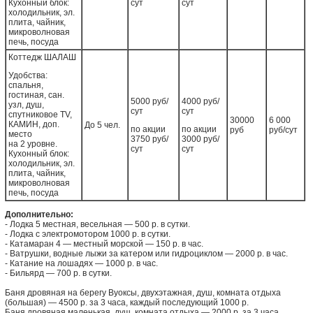
Кухонный блок:
сут
сут
холодильник, эл.
плита, чайник,
микроволновая
печь, посуда
Коттедж ШАЛАШ
Удобства:
спальня,
гостиная, сан.
5000 руб/
4000 руб/
узл, душ,
сут
сут
спутниковое ТV,
30000
6 000
КАМИН, доп.
До 5 чел.
по акции
по акции
руб
руб/сут
место
3750 руб/
3000 руб/
на 2 уровне.
сут
сут
Кухонный блок:
холодильник, эл.
плита, чайник,
микроволновая
печь, посуда
Дополнительно:
- Лодка 5 местная, весельная — 500 р. в сутки.
- Лодка с электромотором 1000 р. в сутки.
- Катамаран 4 — местный морской — 150 р. в час.
- Ватрушки, водные лыжи за катером или гидроциклом — 2000 р. в час.
- Катание на лошадях — 1000 р. в час.
- Бильярд — 700 р. в сутки.
Баня дровяная на берегу Вуоксы, двухэтажная, душ, комната отдыха
(большая) — 4500 р. за 3 часа, каждый последующий 1000 р.
Баня дровяная маленькая, душ, комната отдыха — 2000 р. за 3 часа.