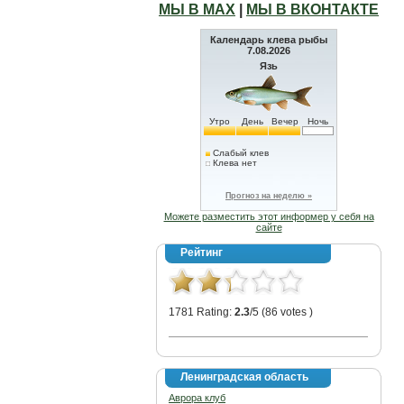
МЫ В МАХ
|
МЫ В ВКОНТАКТЕ
Календарь клева рыбы
7.08.2026
Язь
Утро
День
Вечер
Ночь
Слабый клев
Клева нет
Прогноз на неделю »
Можете разместить этот информер у себя на
сайте
Рейтинг
1781 Rating:
2.3
/5 (86 votes )
Ленинградская область
Аврора клуб