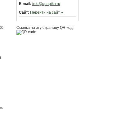
E-mail:
info@upapika.ru
Сайт:
Перейти на сайт »
00
Ссылка на эту страницу QR-код:
и
я
по