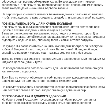
оборудованная всем необходимым кухня. Во всех домах спутниковое
телевидение. Для любителей приготовления пищи первобытным способом
возле каждого дома — мангалы, барбекю, казаны.
На территории комплекса имеется банкетный домик с залом на 40 человек.
Чтобы отпраздновать день рождение, свадьбу или корпоративный праздник
ЛОВИСЬ, РЫБКА, БОЛЬШАЯ И ОЧЕНЬ БОЛЬШАЯ
Для любителей рыбалки прекрасная экологически чистая акватория реки
Вуоксы с тихими заводями и плескающейся рыбкой.
В вашем распоряжении весельные лодки, лодки с электромотором. Для
активного отдыха: волейбольная площадка, прогулки на катере, катамараны
гидроцикл и водные лыжи, снегоход, горка и санки, а также ватрушки.
На хуторе Вы познакомитесь с нашими любимцами: прекрасной белокурой
кобылой Выдумкой и шотландской пони Валентинкой. Лошади обладают
спокойным нравом и хорошо ходят как под седлом, так и без седла.
Также на хуторе Вы сможете познакомиться с разнообразными породами ку
индюков, цесарок, уток и гусей.
По предварительной договоренности для Вас приготовят запеченного гуся
или молочного поросенка.
Если Вам не хочется обременять себя привычными домашними хлопотами, 
Ваших продуктов Вам приготовят завтрак, обед или ужин.
По соседству с хутором располагается частное фермерское хозяйство, отку
Вам доставят свежее молоко, творог, сметану и домашний сыр.
ЛЕГКОГО ВАМ ПАРА И ДОБРОГО ЗДОРОВЬЯ!
На берегу реки Вуокса стоит русская дровяная баня, рассчитанная на
количество отдыхающих в каждом доме. Печь в парном отделении