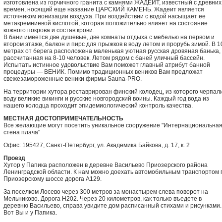
изготовлена из горчичного гранита с камнями ЖАДЕИТ, известный с древних
времен, носящий еще название ЦАРСКИЙ КАМЕНЬ. Жадеит является
источником ионизации воздуха. При воздействии с водой насыщает ее
метакремниевой кислотой, которая положительно влияет на состояние
кожного покрова и состав крови.
В бани имеется две душевые, две комнаты отдыха с мебелью на первом и
втором этаже, балкон и пирс для прыжков в воду летом и прорубь зимой. В 1
метрах от берега расположена маленькая уютная русская дровяная банька,
рассчитанная на 8-10 человек. Летом рядом с баней уличный бассейн.
Испытать истинное удовольствие Вам поможет главный атрибут банной
процедуры — ВЕНИК. Помимо традиционных веников Вам предложат
свежезамороженные веники фирмы Sauna-PRO.
На территории хутора реставрирован финский колодец, из которого черпал
воду великие викинги и русские новгородский воины. Каждый год вода из
нашего колодца проходит эпидемиологический контроль качества.
МЕСТНАЯ ДОСТОПРИМЕЧАТЕЛЬНОСТЬ
Все желающие могут посетить уникальное сооружение "Интернациональна
стена плача"
Офис: 195427, Санкт-Петербург, ул. Академика Байкова, д. 17, к. 2
Проезд
Хутор у Папика расположен в деревне Васильево Приозерского района
Ленинградской области. К нам можно доехать автомобильным транспортом 
Приозерскому шоссе дорога А129.
За поселком Лосево через 300 метров за монастырем слева поворот на
Мельниково. Дорога Н202. Через 20 километров, как только въедете в
деревню Васильево, справа увидите дом расписанный стихами и рисунками.
Вот Вы и у Папика.