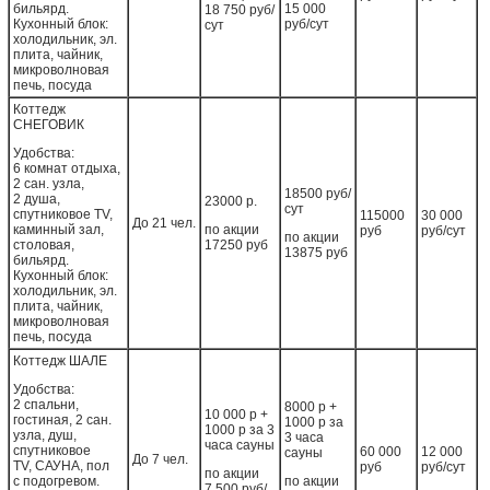
бильярд.
15 000
18 750 руб/
Кухонный блок:
руб/сут
сут
холодильник, эл.
плита, чайник,
микроволновая
печь, посуда
Коттедж
СНЕГОВИК
Удобства:
6 комнат отдыха,
2 сан. узла,
18500 руб/
2 душа,
23000 р.
сут
спутниковое TV,
115000
30 000
До 21 чел.
каминный зал,
по акции
руб
руб/сут
по акции
столовая,
17250 руб
13875 руб
бильярд.
Кухонный блок:
холодильник, эл.
плита, чайник,
микроволновая
печь, посуда
Коттедж ШАЛЕ
Удобства:
2 спальни,
8000 р +
10 000 р +
гостиная
, 2 сан.
1000 р за
1000 р за 3
узла, душ,
3 часа
часа сауны
спутниковое
60 000
12 000
сауны
До 7 чел.
ТV, САУНА, пол
руб
руб/сут
по акции
с подогревом.
по акции
7 500 руб/