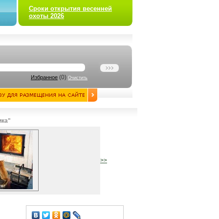
Сроки открытия весенней
охоты 2026
(
0
)
Избранное
Очистить
ика"
>>