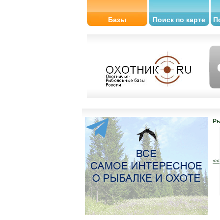
Базы
Поиск по карте
П
Ры
<<