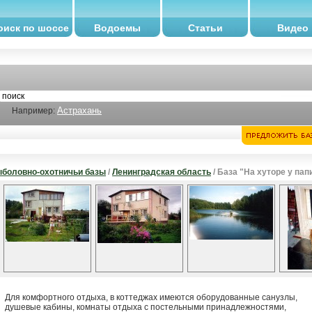
оиск по шоссе
Водоемы
Статьи
Видео
Астрахань
Например:
боловно-охотничьи базы
/
Ленинградская область
/ База "На хуторе у пап
Для комфортного отдыха, в коттеджах имеются оборудованные санузлы,
душевые кабины, комнаты отдыха с постельными принадлежностями,