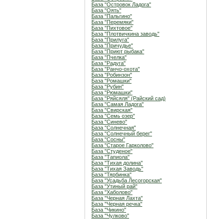
База "Островок Ладога"
База "Оять"
База "Пальгино"
База "Перемяки"
База "Пихтовое"
База "Плотвичкина заводь"
База "Прилуга"
База "Причудье"
База "Приют рыбака"
База "Пчелка"
База "Радуга"
База "Ранчо-охота"
База "Робинзон"
База "Ромашки"
База "Рубин"
База "Рюмашки"
База "Ряйсяля" (Райский сад)
База "Самая Ладога"
База "Свирская"
База "Семь озер"
База "Синево"
База "Солнечная"
База "Солнечный берег"
База "Сосны"
База "Старое Гарколово"
База "Студеное"
База "Тапиола"
База "Тихая долина"
База "Тихая Заводь"
База "Тярбинка"
База "Усадьба Лесогорская"
База "Утиный рай"
База "Хаболово"
База "Черная Лахта"
База "Черная речка"
База "Чикино"
База "Чулково"