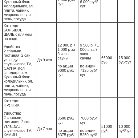
Кухонный блок:
6 000 руб/
сут
Холодильник, эл.
сут
плита, чайник,
микроволновая
печь, посуда
Коттедж
БОЛЬШОЕ
ШАЛЕ с пляжем
на воде
12 000 р +
9 500 р +1
Удобства:
1 000 р за
000 р за 3
2 спальни,
3 часа
часа
гостиная, 2 сан.
65000
15 000
сауны
сауны
узла, душ,
До 9 чел.
руб
руб/сут
спутниковое ТV,
по акции
по акции
САУНА, пол
9000 руб/
7125 руб/
с подогревом.
сут
сут
Кухонный блок:
холодильник, эл.
плита, чайник,
микроволновая
печь, посуда
Коттедж
ПРЯНИК
Удобства:
2 спальни,
8500 руб/
7000 руб/
гостиная, 2 сан.
сут
сут
узла, душ,
51000
10 000
До 7 чел.
спутниковое ТV,
по акции
по акции
руб
руб/сут
КАМИН.
6375 руб/
5250 руб/