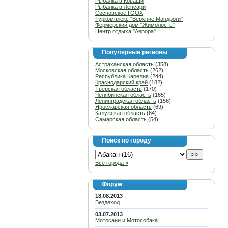
Рыбалка в Коваши
Рыбалка в Лепсари
Сосновское ГООХ
Туркомплекс "Верхние Мандроги"
Фермерский дом "Жимолость"
Центр отдыха "Аврора"
Популярные регионы
Астраханская область
(358)
Московская область
(262)
Республика Карелия
(244)
Краснодарский край
(182)
Тверская область
(170)
Челябинская область
(165)
Ленинградская область
(156)
Ярославская область
(69)
Калужская область
(64)
Самарская область
(54)
Поиск по городу
Все города »
Форум
18.08.2013
Вездеход
03.07.2013
Мотосани и Мотособака