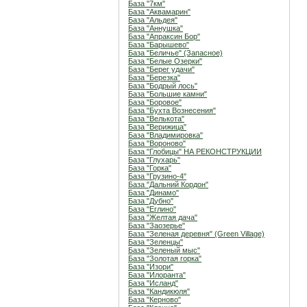
База "7км"
База "Аквамарин"
База "Альдея"
База "Аннушка"
База "Апраксин Бор"
База "Барышево"
База "Беличье" (Запасное)
База "Белые Озерки"
База "Берег удачи"
База "Березка"
База "Бодрый лось"
База "Большие камни"
База "Боровое"
База "Бухта Вознесения"
База "Велькота"
База "Верижица"
База "Владимировка"
База "Вороново"
База "Глобицы" НА РЕКОНСТРУКЦИИ
База "Глухарь"
База "Горка"
База "Грузино-4"
База "Дальний Кордон"
База "Динамо"
База "Дубно"
База "Еглино"
База "Желтая дача"
База "Заозерье"
База "Зеленая деревня" (Green Village)
База "Зеленцы"
База "Зеленый мыс"
База "Золотая горка"
База "Изори"
База "Илоранта"
База "Исланд"
База "Кандикюля"
База "Керново"