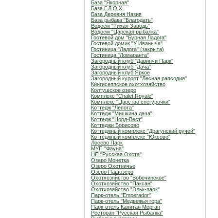
База "Якорная"
База Г.Л.О.Х.
База Деревня Назия
База рыбака "Благодать"
Водоем "Тихая Заводь"
Водоем "Царская рыбалка"
Гостевой дом "Бурная Ладога"
Гостевой домик "У Иваныча"
Гостиница "Ладога" (закрыта)
Гостиница "Ломаранта"
Загородный клуб "Давинчи Парк"
Загородный клуб "Дача"
Загородный клуб Яркое
Загородный курорт "Лесная рапсодия"
Кингисеппское охотхозяйство
Колтушское озеро
Комплекс "Chalet Royale"
Комплекс "Царство снегурочки"
Коттедж "Лепота"
Коттедж "Мишкина дача"
Коттедж "Норд-Вест"
Коттеджи Борисово
Коттеджный комплекс "Драгунский ручей"
Коттеджный комплекс "Юксово"
Лосево Парк
МУП "Фауна"
НП "Русская Охота"
Озеро Монетка
Озеро Охотничье
Озеро Пашозеро
Охотхозяйство "Бобочинское"
Охотхозяйство "Паксан"
Охотхозяйство "Эльк-парк"
Парк-отель "Emperador"
Парк-отель "Медвежья гора"
Парк-отель Капитан Морган
Ресторан "Русская Рыбалка"