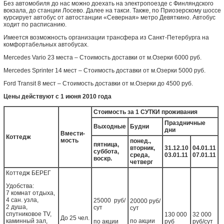
Без автомобиля до нас можно доехать на электропоезде с Финляндского
вокзала, до станции Лосево. Далее на такси. Также, по Приозерскому шоссе
курсирует автобус от автостанции «Северная» метро Девяткино. Автобус
ходит по расписанию.
Имеется возможность организации трансфера из Санкт-Петербурга на
комфортабельных автобусах.
Mercedes Vario 23 места – Стоимость доставки от м.Озерки 6000 руб.
Mercedes Sprinter 14 мест – Стоимость доставки от м.Озерки 5000 руб.
Ford Transit 8 мест – Стоимость доставки от м.Озерки до 4500 руб.
Цены действуют с 1 июня 2010 года
Стоимость за 1 СУТКИ проживания
Праздничные
Выходные
Будни
дни
Вмести-
Коттедж
мость
понед.,
пятница,
вторник,
31.12.10
04.01.11
суббота,
среда,
03.01.11
07.01.11
воскр.
четверг
Коттедж БЕРЕГ
Удобства:
7 комнат отдыха,
4 сан. узла,
25000 руб/
20000 руб/
2 душа,
сут
сут
спутниковое TV,
130 000
32 000
До 25 чел.
каминный зал,
по акции
по акции
руб
руб/сут