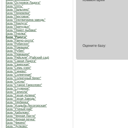
Комментарий
База "Островок Ладога"
База "Оять"
База "Пальгино"
База "Перемяки"
База "Пихтовое"
База "Плотвичкина заводь"
База "Прилуга"
База "Причудье"
База "Приют рыбака"
База "Пчелка"
База "Радуга"
База "Ранчо-охота"
База "Робинзон"
Оцените базу:
База "Ромашки"
База "Рубин"
База "Рюмашки"
База "Ряйсяля" (Райский сад)
База "Самая Ладога"
База "Свирская"
База "Семь озер"
База "Синево"
База "Солнечная"
База "Солнечный берег"
База "Сосны"
База "Старое Гарколово"
База "Студеное"
База "Тапиола"
База "Тихая долина"
База "Тихая Заводь"
База "Тярбинка"
База "Усадьба Лесогорская"
База "Утиный рай"
База "Хаболово"
База "Черная Лахта"
База "Черная речка"
База "Чикино"
База "Чулково"