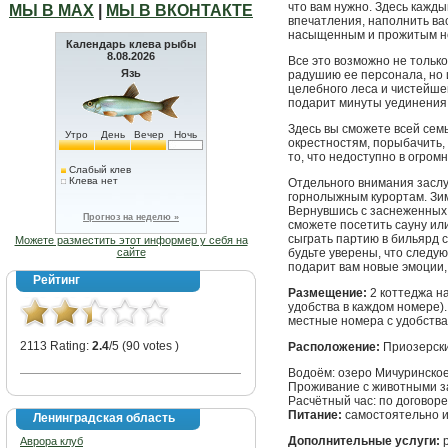
что вам нужно. Здесь кажды
МЫ В МАХ
|
МЫ В ВКОНТАКТЕ
впечатления, наполнить ва
насыщенным и прожитым не
Календарь клева рыбы
8.08.2026
Все это возможно не тольк
Язь
радушию ее персонала, но и
целебного леса и чистейше
подарит минуты уединения,
Здесь вы сможете всей сем
Утро
День
Вечер
Ночь
окрестностям, порыбачить, 
то, что недоступно в огром
Слабый клев
Клева нет
Отдельного внимания заслу
горнолыжным курортам. Зи
Вернувшись с заснеженных
Прогноз на неделю »
сможете посетить сауну ил
сыграть партию в бильярд 
Можете разместить этот информер у себя на
сайте
будьте уверены, что следу
подарит вам новые эмоции,
Рейтинг
Размещение:
2 коттеджа на
удобства в каждом номере).
местные номера с удобства
2113 Rating:
2.4
/5 (90 votes )
Расположение:
Приозерский
Водоём: озеро Мичуринско
Проживание с животными 
Расчётный час: по договор
Питание:
самостоятельно и
Ленинградская область
Дополнительные услуги:
р
Аврора клуб