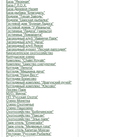
База "Якорная"
База Г.Л.О.Х.
База Деревня Назия
База рыбака "Благодать"
Водоем "Тихая Заводь"
Водоем "Царская рыбалка"
Гостевой дом "Бурная Ладога"
Гостевой домик "У Иваныча"
Гостиница "Ладога" (закрыта)
Гостиница "Ломаранта"
Загородный клуб "Давинчи Парк"
Загородный клуб "Дача"
Загородный клуб Яркое
Загородный курорт "Лесная рапсодия"
Кингисеппское охотхозяйство
Колтушское озеро
Комплекс "Chalet Royale"
Комплекс "Царство снегурочки"
Коттедж "Лепота"
Коттедж "Мишкина дача"
Коттедж "Норд-Вест"
Коттеджи Борисово
Коттеджный комплекс "Драгунский ручей"
Коттеджный комплекс "Юксово"
Лосево Парк
МУП "Фауна"
НП "Русская Охота"
Озеро Монетка
Озеро Охотничье
Озеро Пашозеро
Охотхозяйство "Бобочинское"
Охотхозяйство "Паксан"
Охотхозяйство "Эльк-парк"
Парк-отель "Emperador"
Парк-отель "Медвежья гора"
Парк-отель Капитан Морган
Ресторан "Русская Рыбалка"