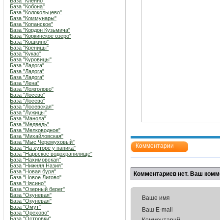
База "Кленно"
База "Кобона"
База "Колокольцево"
База "Коммунары"
База "Копанское"
База "Кордон Кузьмича"
База "Коркинское озеро"
База "Кошкино"
База "Креницы"
База "Кукас"
База "Куровицы"
База "Ладога"
База "Ладога"
База "Ладога"
База "Лена"
База "Ложголово"
База "Лосево"
База "Лосево"
База "Лосевская"
База "Лужицы"
База "Манола"
База "Медведь"
База "Мелководное"
База "Михайловская"
База "Мыс Черемуховый"
Комментарии
База "На хуторе у папика"
База "Нарвское водохранилище"
База "Нахимовская"
База "Нижняя Назия"
База "Новая буря"
Комментариев нет. Ваш комм
База "Новое Лигово"
База "Нясино"
База "Озерный берег"
База "Окуневая"
Ваше имя
База "Окуневая"
База "Омут"
Ваш E-mail
База "Орехово"
База "Островки"