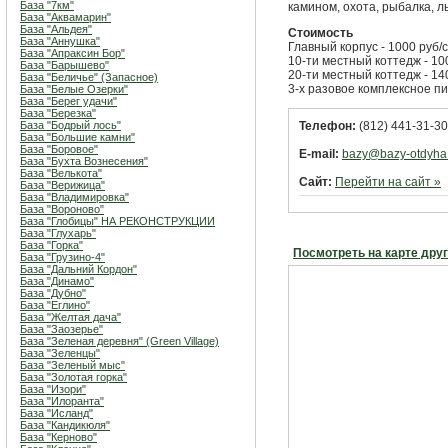
База "7км"
камином, охота, рыбалка, 
База "Аквамарин"
База "Альдея"
Стоимость
База "Аннушка"
Главный корпус - 1000 руб/с
База "Апраксин Бор"
10-ти местный коттедж - 100
База "Барышево"
20-ти местный коттедж - 140
База "Беличье" (Запасное)
3-х разовое комплексное пи
База "Белые Озерки"
База "Берег удачи"
База "Березка"
База "Бодрый лось"
Телефон:
(812) 441-31-30
База "Большие камни"
База "Боровое"
E-mail:
bazy@bazy-otdyha
База "Бухта Вознесения"
База "Велькота"
Сайт:
Перейти на сайт »
База "Верижица"
База "Владимировка"
База "Вороново"
База "Глобицы" НА РЕКОНСТРУКЦИИ
База "Глухарь"
База "Горка"
Посмотреть на карте дру
База "Грузино-4"
База "Дальний Кордон"
База "Динамо"
База "Дубно"
База "Еглино"
База "Желтая дача"
База "Заозерье"
База "Зеленая деревня" (Green Village)
База "Зеленцы"
База "Зеленый мыс"
База "Золотая горка"
База "Изори"
База "Илоранта"
База "Исланд"
База "Кандикюля"
База "Керново"