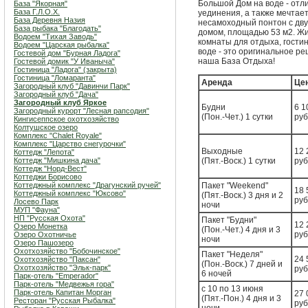
Большой Дом на воде - отл
База "Якорная"
База Г.Л.О.Х.
уединения, а также мечтае
База Деревня Назия
несамоходный понтон с дв
База рыбака "Благодать"
домом, площадью 53 м2. Жи
Водоем "Тихая Заводь"
комнаты для отдыха, гостин
Водоем "Царская рыбалка"
воде - это оригинальное р
Гостевой дом "Бурная Ладога"
наша База Отдыха!
Гостевой домик "У Иваныча"
Гостиница "Ладога" (закрыта)
Гостиница "Ломаранта"
Аренда
Це
Загородный клуб "Давинчи Парк"
Загородный клуб "Дача"
Загородный клуб Яркое
Будни
6 1
Загородный курорт "Лесная рапсодия"
(Пон.-Чет.) 1 сутки
руб
Кингисеппское охотхозяйство
Колтушское озеро
Комплекс "Chalet Royale"
Комплекс "Царство снегурочки"
Выходные
12 
Коттедж "Лепота"
Коттедж "Мишкина дача"
(Пят.-Воск.) 1 сутки
руб
Коттедж "Норд-Вест"
Коттеджи Борисово
Коттеджный комплекс "Драгунский ручей"
Пакет "Weekend"
18 
Коттеджный комплекс "Юксово"
(Пят.-Воск.) 3 дня и 2
руб
Лосево Парк
ночи
МУП "Фауна"
НП "Русская Охота"
Пакет "Будни"
12 
Озеро Монетка
(Пон.-Чет.) 4 дня и 3
руб
Озеро Охотничье
ночи
Озеро Пашозеро
Охотхозяйство "Бобочинское"
Пакет "Неделя"
24 
Охотхозяйство "Паксан"
(Пон.-Воск.) 7 дней и
Охотхозяйство "Эльк-парк"
руб
6 ночей
Парк-отель "Emperador"
Парк-отель "Медвежья гора"
с 10 по 13 июня
Парк-отель Капитан Морган
27 
(Пят.-Пон.) 4 дня и 3
Ресторан "Русская Рыбалка"
руб