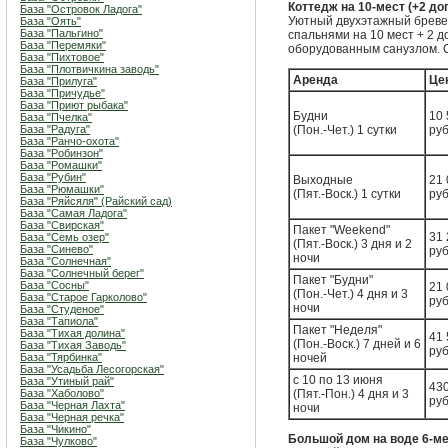
Коттедж на 10-мест (+2 доп
База "Островок Ладога"
Уютный двухэтажный бреве
База "Оять"
База "Пальгино"
спальнями на 10 мест + 2 
База "Перемяки"
оборудованным санузлом. С
База "Пихтовое"
База "Плотвичкина заводь"
Аренда
Це
База "Прилуга"
База "Причудье"
База "Приют рыбака"
Будни
10 
База "Пчелка"
База "Радуга"
(Пон.-Чет.) 1 сутки
руб
База "Ранчо-охота"
База "Робинзон"
База "Ромашки"
База "Рубин"
Выходные
21 
База "Рюмашки"
(Пят.-Воск.) 1 сутки
руб
База "Ряйсяля" (Райский сад)
База "Самая Ладога"
База "Свирская"
Пакет "Weekend"
31 
База "Семь озер"
(Пят.-Воск.) 3 дня и 2
База "Синево"
руб
ночи
База "Солнечная"
База "Солнечный берег"
Пакет "Будни"
База "Сосны"
21 
(Пон.-Чет.) 4 дня и 3
База "Старое Гарколово"
руб
ночи
База "Студеное"
База "Тапиола"
Пакет "Неделя"
База "Тихая долина"
41 
(Пон.-Воск.) 7 дней и 6
База "Тихая Заводь"
руб
База "Тярбинка"
ночей
База "Усадьба Лесогорская"
с 10 по 13 июня
База "Утиный рай"
43
База "Хаболово"
(Пят.-Пон.) 4 дня и 3
руб
База "Черная Лахта"
ночи
База "Черная речка"
База "Чикино"
Большой дом на воде 6-м
База "Чулково"