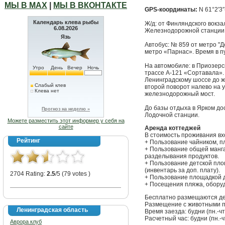
МЫ В МАХ
|
МЫ В ВКОНТАКТЕ
GPS-координаты:
N 61°2′3
Календарь клева рыбы
Ж/д: от Финляндского вокза
6.08.2026
Железнодорожной станции 
Язь
Автобус: № 859 от метро "Де
метро «Парнас». Время в пут
На автомобиле: в Приозерс
Утро
День
Вечер
Ночь
трассе А-121 «Сортавала». 
Ленинградскому шоссе до 
Слабый клев
второй поворот налево на 
Клева нет
железнодорожный мост.
До базы отдыха в Ярком до
Прогноз на неделю »
Лодочной станции.
Можете разместить этот информер у себя на
сайте
Аренда коттеджей
В стоимость проживания вх
Рейтинг
+ Пользование чайником, п
+ Пользование общей манг
разделывания продуктов.
+ Пользование детской пл
(инвентарь за доп. плату).
2704 Rating:
2.5
/5 (79 votes )
+ Пользование площадкой 
+ Посещения пляжа, оборуд
Бесплатно размещаются дет
Размещение с животными п
Ленинградская область
Время заезда: будни (пн.-чт.)
Расчетный час: будни (пн.-чт.
Аврора клуб