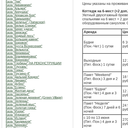
База "7км"
Цены указаны на проживани
База "Аквамарин"
База "Альдея"
Коттедж на 6-мест (+2 доп.
База "Аннушка"
Уютный двухэтажный бреве
База "Апраксин Бор"
База "Барышево"
спальнями на 6 мест + 2 д
База "Беличье" (Запасное)
оборудованным санузлом. С
База "Белые Озерки"
База "Берег удачи"
Аренда
Це
База "Березка"
База "Бодрый лось"
База "Большие камни"
Будни
6 1
База "Боровое"
База "Бухта Вознесения"
(Пон.-Чет.) 1 сутки
руб
База "Велькота"
База "Верижица"
База "Владимировка"
База "Вороново"
Выходные
12 
База "Глобицы" НА РЕКОНСТРУКЦИИ
(Пят.-Воск.) 1 сутки
руб
База "Глухарь"
База "Горка"
База "Грузино-4"
Пакет "Weekend"
18 
База "Дальний Кордон"
(Пят.-Воск.) 3 дня и 2
База "Динамо"
руб
ночи
База "Дубно"
База "Еглино"
Пакет "Будни"
База "Желтая дача"
12 
(Пон.-Чет.) 4 дня и 3
База "Заозерье"
руб
ночи
База "Зеленая деревня" (Green Village)
База "Зеленцы"
Пакет "Неделя"
База "Зеленый мыс"
24 
(Пон.-Воск.) 7 дней и 6
База "Золотая горка"
руб
База "Изори"
ночей
База "Илоранта"
с 10 по 13 июня
База "Исланд"
27
База "Кандикюля"
(Пят.-Пон.) 4 дня и 3
руб
База "Керново"
ночи