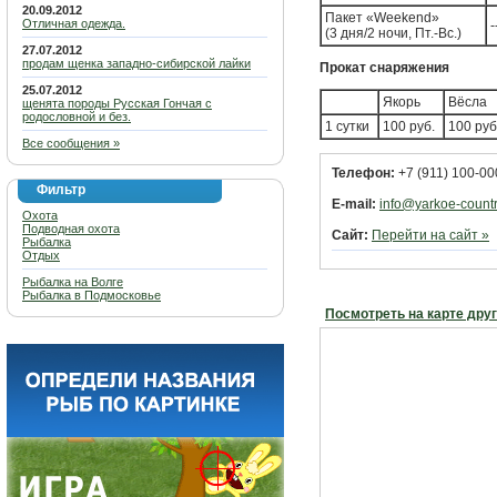
20.09.2012
Пакет «Weekend»
Отличная одежда.
-
(3 дня/2 ночи, Пт.-Вс.)
27.07.2012
продам щенка западно-сибирской лайки
Прокат снаряжения
25.07.2012
Якорь
Вёсла
щенята породы Русская Гончая с
родословной и без.
1 сутки
100 руб.
100 руб
Все сообщения »
Телефон:
+7 (911) 100-00
Фильтр
E-mail:
info@yarkoe-countr
Охота
Подводная охота
Сайт:
Перейти на сайт »
Рыбалка
Отдых
Рыбалка на Волге
Рыбалка в Подмосковье
Посмотреть на карте дру