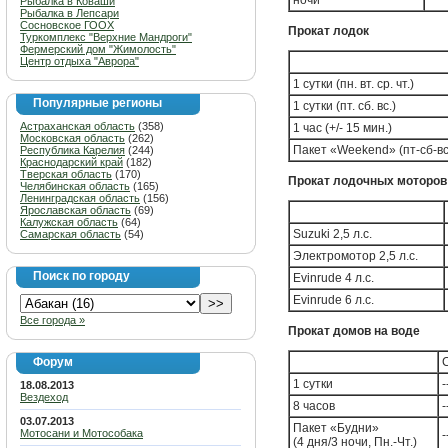
ночи
Рыбалка в Коваши
Рыбалка в Лепсари
Сосновское ГООХ
Прокат лодок
Туркомплекс "Верхние Мандроги"
Фермерский дом "Жимолость"
Центр отдыха "Аврора"
1 сутки (пн. вт. ср. чт.)
Популярные регионы
1 сутки (пт. сб. вс.)
Астраханская область
(358)
1 час (+/- 15 мин.)
Московская область
(262)
Пакет «Weekend» (пт-сб-вс
Республика Карелия
(244)
Краснодарский край
(182)
Тверская область
(170)
Прокат лодочных моторов
Челябинская область
(165)
Ленинградская область
(156)
Ярославская область
(69)
Калужская область
(64)
Suzuki 2,5 л.с.
Самарская область
(54)
Электромотор 2,5 л.с.
Поиск по городу
Evinrude 4 л.с.
Evinrude 6 л.с.
Все города »
Прокат домов на воде
Форум
1 сутки
-
18.08.2013
Вездеход
8 часов
-
03.07.2013
Пакет «Будни»
Мотосани и Мотособака
-
(4 дня/3 ночи, Пн.-Чт.)