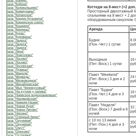
База "Кленно"
База "Кобона"
Коттедж на 8-мест (+2 доп.
База "Колокольцево"
Просторный двухэтажный б
База "Коммунары"
База "Копанское"
спальнями на 8 мест + 2 д
База "Кордон Кузьмича"
оборудованным санузлом. С
База "Коркинское озеро"
База "Кошкино"
Аренда
Це
База "Креницы"
База "Кукас"
База "Куровицы"
Будни
8 0
База "Ладога"
База "Ладога"
(Пон.-Чет.) 1 сутки
руб
База "Ладога"
База "Лена"
База "Ложголово"
База "Лосево"
Выходные
16 
База "Лосево"
(Пят.-Воск.) 1 сутки
руб
База "Лосевская"
База "Лужицы"
База "Манола"
Пакет "Weekend"
24 
База "Медведь"
(Пят.-Воск.) 3 дня и 2
База "Мелководное"
руб
ночи
База "Михайловская"
База "Мыс Черемуховый"
Пакет "Будни"
База "На хуторе у папика"
16 
(Пон.-Чет.) 4 дня и 3
База "Нарвское водохранилище"
руб
ночи
База "Нахимовская"
База "Нижняя Назия"
Пакет "Неделя"
База "Новая буря"
32 
(Пон.-Воск.) 7 дней и 6
База "Новое Лигово"
руб
База "Нясино"
ночей
База "Озерный берег"
с 10 по 13 июня
База "Окуневая"
35
База "Окуневая"
(Пят.-Пон.) 4 дня и 3
руб
База "Омут"
ночи
База "Орехово"
База "Островки"