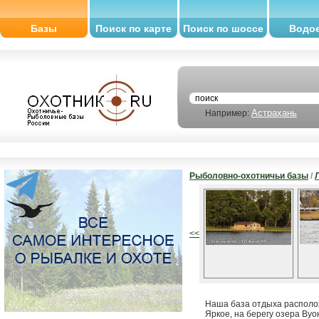
Базы
Поиск по карте
Поиск по шоссе
Водо
Астрахань
Например:
Рыболовно-охотничьи базы
/
<<
Наша база отдыха располож
Яркое, на берегу озера Вуо