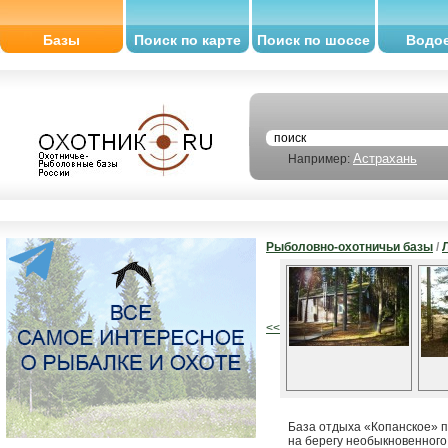
Базы
Поиск по карте
Поиск по шоссе
Водо
Астрахань
Например:
Рыболовно-охотничьи базы
/
<<
База отдыха «Копанское» п
на берегу необыкновенного