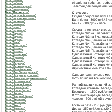
База "Кленно"
обработка добытых трофее
База "Кобона"
Телефон для получения бол
База "Колокольцево"
База "Коммунары"
База "Копанское"
Стоимость
База "Кордон Кузьмича"
Скидки предоставляются з
База "Коркинское озеро"
Баня бочка - 3000 руб./ 2 ча
База "Кошкино"
Баня - 3000 руб./ 2 часа
База "Креницы"
База "Кукас"
Скидка на коттеджи вторые 
База "Куровицы"
Коттедж №2 на 6 человек 10
База "Ладога"
База "Ладога"
Коттедж №3 на 8 человек 16
База "Ладога"
Коттедж №4 (Левый) на 4 че
База "Лена"
Коттедж №4 (Правый) на 4 ч
База "Ложголово"
Коттедж №5 (Левый) на 4 че
База "Лосево"
Коттедж №5 (Правый) на 4 ч
База "Лосево"
Одноэтажный Коттедж №1 на
База "Лосевская"
База "Лужицы"
Одноэтажный Коттедж №2 на
База "Манола"
Одноэтажный Коттедж №3 на
База "Медведь"
Одноэтажный Коттедж №4 на
База "Мелководное"
Двухместные комнаты в 8-и 
База "Михайловская"
База "Мыс Черемуховый"
Одно дополнительное место 
База "На хуторе у папика"
гость привозит всё необход
База "Нарвское водохранилище"
База "Нахимовская"
База "Нижняя Назия"
Ранний заезд и поздний вы
База "Новая буря"
Коттеджи, комнаты, беседки
База "Новое Лигово"
Беседки от - 1500 руб./сутки
База "Нясино"
В стоимость аренды беседк
База "Озерный берег"
человек - 300 рублей в сутк
База "Окуневая"
База "Окуневая"
Гость на базе - 200 руб (вр
База "Омут"
База "Орехово"
Дрова - 350 руб./сетка (20-
База "Островки"