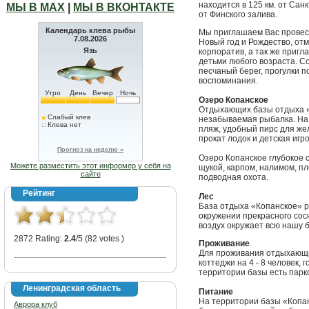
находится в 125 км. от Сан
МЫ В МАХ
|
МЫ В ВКОНТАКТЕ
от Финского залива.
Календарь клева рыбы
Мы приглашаем Вас провест
7.08.2026
Новый год и Рождество, от
Язь
корпоратив, а так же пригл
детьми любого возраста. С
песчаный берег, прогулки 
воспоминания.
Утро
День
Вечер
Ночь
Озеро Копанское
Отдыхающих базы отдыха «
Слабый клев
незабываемая рыбалка. На
Клева нет
пляж, удобный пирс для ж
прокат лодок и детская игро
Прогноз на неделю »
Озеро Копанское глубокое с
Можете разместить этот информер у себя на
щукой, карпом, налимом, пл
сайте
подводная охота.
Рейтинг
Лес
База отдыха «Копанское» р
окружении прекрасного сос
воздух окружает всю нашу ба
2872 Rating:
2.4
/5 (82 votes )
Проживание
Для проживания отдыхающ
коттеджи на 4 - 8 человек,
территории базы есть парк
Ленинградская область
Питание
На территории базы «Копан
Аврора клуб