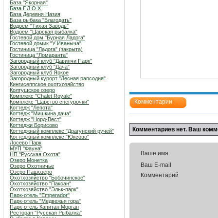
База "Якорная"
База Г.Л.О.Х.
База Деревня Назия
База рыбака "Благодать"
Водоем "Тихая Заводь"
Водоем "Царская рыбалка"
Гостевой дом "Бурная Ладога"
Гостевой домик "У Иваныча"
Гостиница "Ладога" (закрыта)
Гостиница "Ломаранта"
Загородный клуб "Давинчи Парк"
Загородный клуб "Дача"
Загородный клуб Яркое
Загородный курорт "Лесная рапсодия"
Кингисеппское охотхозяйство
Колтушское озеро
Комплекс "Chalet Royale"
Комментарии
Комплекс "Царство снегурочки"
Коттедж "Лепота"
Коттедж "Мишкина дача"
Коттедж "Норд-Вест"
Коттеджи Борисово
Комментариев нет. Ваш комм
Коттеджный комплекс "Драгунский ручей"
Коттеджный комплекс "Юксово"
Лосево Парк
МУП "Фауна"
Ваше имя
НП "Русская Охота"
Озеро Монетка
Ваш E-mail
Озеро Охотничье
Озеро Пашозеро
Комментарий
Охотхозяйство "Бобочинское"
Охотхозяйство "Паксан"
Охотхозяйство "Эльк-парк"
Парк-отель "Emperador"
Парк-отель "Медвежья гора"
Парк-отель Капитан Морган
Ресторан "Русская Рыбалка"