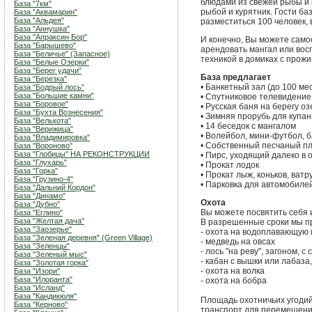
блюдами из свежей рыбы и 
База "7км"
рыбой и курятник. Гости ба
База "Аквамарин"
База "Альдея"
разместиться 100 человек, 
База "Аннушка"
База "Апраксин Бор"
И конечно, Вы можете само
База "Барышево"
арендовать мангал или вос
База "Беличье" (Запасное)
техникой в домиках с прож
База "Белые Озерки"
База "Берег удачи"
База предлагает
База "Березка"
• Банкетный зал (до 100 ме
База "Бодрый лось"
База "Большие камни"
• Спутниковое телевидение
База "Боровое"
• Русская баня на берегу о
База "Бухта Вознесения"
• Зимняя прорубь для купа
База "Велькота"
• 14 беседок с мангалом
База "Верижица"
• Волейбол, мини-футбол, 
База "Владимировка"
• Собственный песчаный п
База "Вороново"
База "Глобицы" НА РЕКОНСТРУКЦИИ
• Пирс, уходящий далеко в 
База "Глухарь"
• Прокат лодок
База "Горка"
• Прокат лыж, коньков, ват
База "Грузино-4"
• Парковка для автомобиле
База "Дальний Кордон"
База "Динамо"
Охота
База "Дубно"
Вы можете посвятить себя 
База "Еглино"
База "Желтая дача"
В разрешенные сроки мы п
База "Заозерье"
- охота на водоплавающую 
База "Зеленая деревня" (Green Village)
- медведь на овсах
База "Зеленцы"
- лось "на реву", загоном, с
База "Зеленый мыс"
- кабан с вышки или лабаза,
База "Золотая горка"
- охота на волка
База "Изори"
База "Илоранта"
- охота на бобра
База "Исланд"
База "Кандикюля"
Площадь охотничьих угодий
База "Керново"
транспорт для перемещения