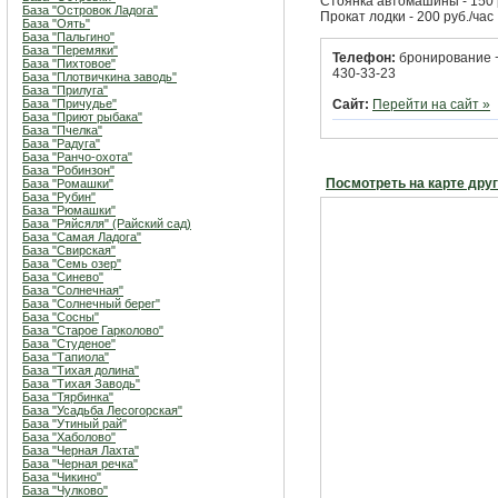
Стоянка автомашины - 150 р
База "Островок Ладога"
Прокат лодки - 200 руб./час
База "Оять"
База "Пальгино"
База "Перемяки"
Телефон:
бронирование +
База "Пихтовое"
430-33-23
База "Плотвичкина заводь"
База "Прилуга"
База "Причудье"
Сайт:
Перейти на сайт »
База "Приют рыбака"
База "Пчелка"
База "Радуга"
База "Ранчо-охота"
База "Робинзон"
Посмотреть на карте дру
База "Ромашки"
База "Рубин"
База "Рюмашки"
База "Ряйсяля" (Райский сад)
База "Самая Ладога"
База "Свирская"
База "Семь озер"
База "Синево"
База "Солнечная"
База "Солнечный берег"
База "Сосны"
База "Старое Гарколово"
База "Студеное"
База "Тапиола"
База "Тихая долина"
База "Тихая Заводь"
База "Тярбинка"
База "Усадьба Лесогорская"
База "Утиный рай"
База "Хаболово"
База "Черная Лахта"
База "Черная речка"
База "Чикино"
База "Чулково"