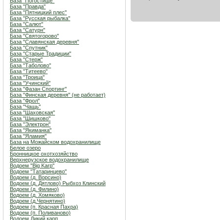
База "Погостище"
База "Правда"
База "Пятницкий плес"
База "Русская рыбалка"
База "Салют"
База "Сатурн"
База "Святогорово"
База "Славянская деревня"
База "Спутник"
База "Старые Традиции"
База "Стерж"
База "Таболово"
База "Титеево"
База "Троица"
База "Учинский"
База "Фазан Спортинг"
База "Финская деревня" (не работает)
База "Фрол"
База "Чащь"
База "Шаховская"
База "Шишково"
База "Электрон"
База "Якиманка"
База "Яламия"
База на Можайском водохранилище
Белое озеро
Бронницкое охотхозяйство
Верхнерузское водохранилище
Водоем "Big Karp"
Водоем "Татаринцево"
Водоем (д. Ворсино)
Водоем (д. Дятлово) Рыбхоз Клинский
Водоем (д. Филино)
Водоем (д. Хомяково)
Водоем (д.Чернятино)
Водоем (п. Красная Пахра)
Водоем (п. Поливаново)
Водоем Дикий карп