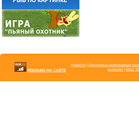
Новости
|
Охотничье-рыболовные ба
рыбалке
|
Игра "О
РЕКЛАМА НА САЙТЕ