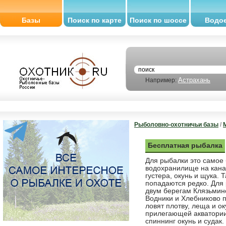
Базы
Поиск по карте
Поиск по шоссе
Водо
Астрахань
Например:
Рыболовно-охотничьи базы
/
Бесплатная рыбалка
Для рыбалки это самое 
водохранилище на кана
густера, окунь и щука. 
попадаются редко. Для
двум берегам Клязьмин
Водники и Хлебниково п
ловят плотву, леща и ок
прилегающей акватории
спиннинг окунь и судак.