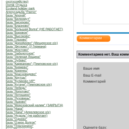
охотхозяйство)
Domik Отдыха
Ecoland holiday park
Агроусадьба "Ранчо"
База "Апогей"
База "Белоомут"
База "Бисерово"
База "Блазново"
База "Большая Волга" (НЕ РАБОТАЕТ)
База "Боровое"
База "Высоково"
Комментарии
База "Глазово"
База "Дорофеево" (Мещерское о/х)
База "Дятлово" (У Германа)
База "Жостово"
База "Заболотское"
Комментариев нет. Ваш комм
База "Зеленая Лощина"
База "Зубово"
База "Карманово" (Темповское о/х)
База "Княжево"
Ваше имя
База "Коренец"
База "Красновидово"
Ваш E-mail
База "Крутцы"
База "Куликово VIP"
Комментарий
База "Кутачи" (Темповское о/х)
База "Лебедь"
База "Лопотово"
База "Лотошино"
База "Луховицы"
База "Львово"
База "Морозовский налим" (ЗАКРЫТА)
База "Нара"
База "Нара" (Апрелевское о/х)
База "Нудоль" (не работает)
База "Одоево"
База "Озеро Долгое"
База "Пласкинино"
Оцените базу: