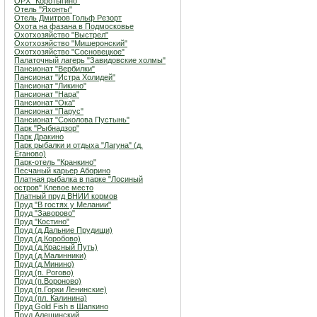
ОРХ "Коротыгино"
Отель "Яхонты"
Отель Дмитров Гольф Резорт
Охота на фазана в Подмосковье
Охотхозяйство "Выстрел"
Охотхозяйство "Мишеронский"
Охотхозяйство "Сосновецкое"
Палаточный лагерь "Завидовские холмы"
Пансионат "Вербилки"
Пансионат "Истра Холидей"
Пансионат "Ликино"
Пансионат "Нара"
Пансионат "Ока"
Пансионат "Парус"
Пансионат "Соколова Пустынь"
Парк "Рыбнадзор"
Парк Дракино
Парк рыбалки и отдыха "Лагуна" (д.
Еганово)
Парк-отель "Кранкино"
Песчаный карьер Аборино
Платная рыбалка в парке "Лосиный
остров" Клевое место
Платный пруд ВНИИ кормов
Пруд "В гостях у Мелании"
Пруд "Заворово"
Пруд "Костино"
Пруд (д.Дальние Прудищи)
Пруд (д.Коробово)
Пруд (д.Красный Путь)
Пруд (д.Малинники)
Пруд (д.Минино)
Пруд (п. Рогово)
Пруд (п.Вороново)
Пруд (п.Горки Ленинские)
Пруд (пл. Калинина)
Пруд Gold Fish в Шапкино
Пруд Алешинский