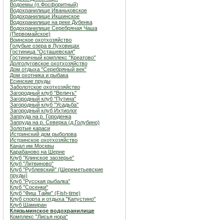
Водоемы (п.Фосфоритный)
Водохранилище Иваньковское
Водохранилище Икшинское
Водохранилище на реке Дубенка
Водохранилище Серебряная Чаша
(Первомайское)
Воинское охотхозяйство
Голубые озера в Луховицах
Гостиница "Осташевcкая"
Гостиничный комплекс "Креатово"
Долголуговское охотхозяйство
Дом отдыха "Серебряный век"
Дом охотника и рыбака
Есинские пруды
Заболотское охотхозяйство
Загородный клуб "Величъ"
Загородный клуб "Путина"
Загородный клуб "Усадьба"
Загородный клуб Ихтиолог
Запруда на р. Городенка
Запруда на р. Северка (д.Голубино)
Золотые караси
Истринский дом рыболова
Истринское охотхозяйство
Канал им.Москвы
Карабаново на Шерне
Клуб "Клинское заозерье"
Клуб "Литвиново"
Клуб "Рублевский" (Шереметьевские
пруды)
Клуб "Русская рыбалка"
Клуб "Сосенки"
Клуб "Фиш Тайм" (Fish-time)
Клуб спорта и отдыха "Капустино"
Клуб Шамиран
Клязьминское водохранилище
Комплекс "Лисья нора"