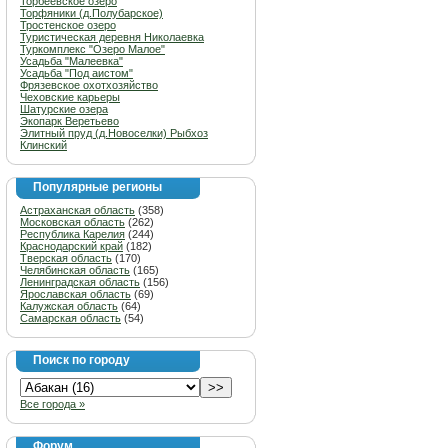
Торбеевское озеро
Торфяники (д.Полубарское)
Тростенское озеро
Туристическая деревня Николаевка
Туркомплекс "Озеро Малое"
Усадьба "Малеевка"
Усадьба "Под аистом"
Фрязевское охотхозяйство
Чеховские карьеры
Шатурские озера
Экопарк Веретьево
Элитный пруд (д.Новоселки) Рыбхоз
Клинский
Популярные регионы
Астраханская область
(358)
Московская область
(262)
Республика Карелия
(244)
Краснодарский край
(182)
Тверская область
(170)
Челябинская область
(165)
Ленинградская область
(156)
Ярославская область
(69)
Калужская область
(64)
Самарская область
(54)
Поиск по городу
Все города »
Форум