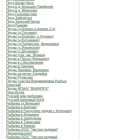
Пруд Белая Дача
Пруд в д. Большие Парфенки
Пруд в д. Морозово
Пруд Голохвастово
Пруд Заболотье
Пруд Заокский бычаг
Пруд Рыжово
Пруды (д.Алеево и Алеево 2-е)
Пруды (д.Глотаево)
Пруды (д.Есипово, п.Узуново)
Пруды (д.Купчинино)
Пруды (д.Подлесное, Федоровка)
Пруды (с.Ильинское)
Пруды (с.Шугарово)
Пруды (свх. им. Ленина)
Пруды в Песье (Крекшино)
Пруды в с.Богоявление
Пруды в Свитино
Пруды Лыковка, Васюнино
Пруды на речке Злодейка
Пруды Рупасово
Пруды участка Владимировка Рыбхоз
Клинский
Пруды ФГБНУ "ВНИИПРХ"
Река Истра
Рузский дом рыболова
Русский Карповый Клуб
Рыбалка (д.Лепешки)
Рыбалка в Бритово
Рыбалка в Горчухино (рядом с Атепцево)
Рыбалка в Дурыкино
Рыбалка в Запрудном
Рыбалка в Тарасовке
Рыбалка в Химках
Рыбалка ООО "Чистые родники"
(Архангельское)
Рыбалка ООО "Чистые родники"