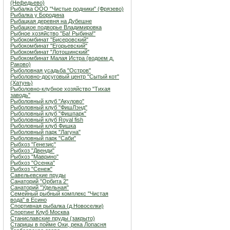
(Нефедьево)
Рыбалка ООО "Чистые родники" (Фрязево)
Рыбалка у Бородина
Рыбацкая деревня на Дубешне
Рыбацкое подворье Владимировка
Рыбное хозяйство "Ба! Рыбина!"
Рыбокомбинат "Бисеровский"
Рыбокомбинат "Егорьевский"
Рыбокомбинат "Лотошинский"
Рыбокомбинат Малая Истра (водоем д.
Раково)
Рыболовная усадьба "Остров"
Рыболовно-досуговый центр "Сытый кот"
(Хатунь)
Рыболовно-клубное хозяйство "Тихая
заводь"
Рыболовный клуб "Акулово"
Рыболовный клуб "ФишЛэнд"
Рыболовный клуб "Фишпарк"
Рыболовный клуб Royal fish
Рыболовный клуб Фишка
Рыболовный парк "Лагуна"
Рыболовный парк "Саби"
Рыбхоз "Генезис"
Рыбхоз "Двенди"
Рыбхоз "Маврино"
Рыбхоз "Осенка"
Рыбхоз "Сенеж"
Савельевские пруды
Санаторий "Орбита 2"
Санаторий "Удельная"
Семейный рыбный комплекс "Чистая
вода" в Есино
Спортивная рыбалка (д.Новоселки)
Спортинг Клуб Москва
Станиславские пруды (закрыто)
Старицы в пойме Оки, река Лопасня