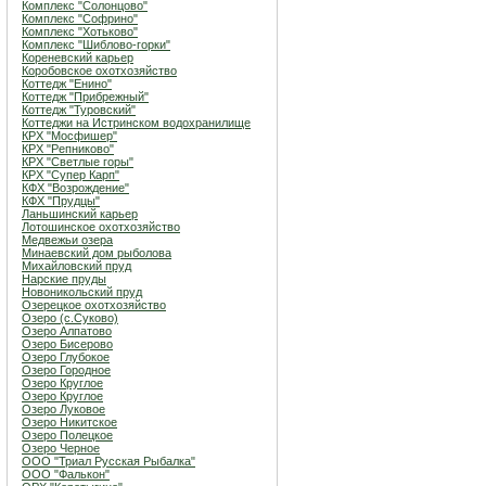
Комплекс "Солонцово"
Комплекс "Софрино"
Комплекс "Хотьково"
Комплекс "Шиблово-горки"
Кореневский карьер
Коробовское охотхозяйство
Коттедж "Енино"
Коттедж "Прибрежный"
Коттедж "Туровский"
Коттеджи на Истринском водохранилище
КРХ "Мосфишер"
КРХ "Репниково"
КРХ "Светлые горы"
КРХ "Супер Карп"
КФХ "Возрождение"
КФХ "Прудцы"
Ланьшинский карьер
Лотошинское охотхозяйство
Медвежьи озера
Минаевский дом рыболова
Михайловский пруд
Нарские пруды
Новоникольский пруд
Озерецкое охотхозяйство
Озеро (c.Суково)
Озеро Алпатово
Озеро Бисерово
Озеро Глубокое
Озеро Городное
Озеро Круглое
Озеро Круглое
Озеро Луковое
Озеро Никитское
Озеро Полецкое
Озеро Черное
ООО "Триал Русская Рыбалка"
ООО "Фалькон"