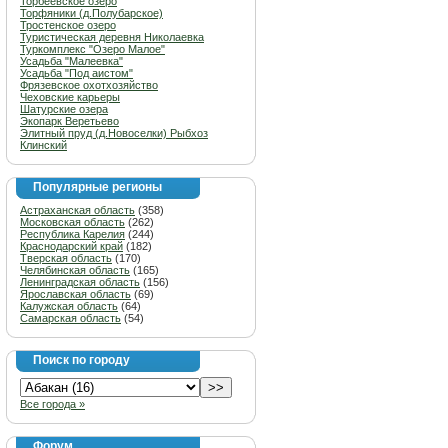
Торбеевское озеро
Торфяники (д.Полубарское)
Тростенское озеро
Туристическая деревня Николаевка
Туркомплекс "Озеро Малое"
Усадьба "Малеевка"
Усадьба "Под аистом"
Фрязевское охотхозяйство
Чеховские карьеры
Шатурские озера
Экопарк Веретьево
Элитный пруд (д.Новоселки) Рыбхоз
Клинский
Популярные регионы
Астраханская область
(358)
Московская область
(262)
Республика Карелия
(244)
Краснодарский край
(182)
Тверская область
(170)
Челябинская область
(165)
Ленинградская область
(156)
Ярославская область
(69)
Калужская область
(64)
Самарская область
(54)
Поиск по городу
Все города »
Форум