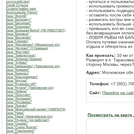
- купаться и пользоват
охотхозяйство)
Domik Отдыха
- использовать громког
Ecoland holiday park
- использовать подвод
Агроусадьба "Ранчо"
- оставлять после себя
База "Апогей"
- разжигать костры вне
База "Белоомут"
База "Бисерово"
- использовать больше 
База "Блазново"
- превышать кол-во сна
База "Большая Волга" (НЕ РАБОТАЕТ)
без возвращения оплат
База "Боровое"
- ЛОВЛЯ РЫБЫ НА БА
База "Высоково"
База "Глазово"
Оплата путевки означае
База "Дорофеево" (Мещерское о/х)
отдыха и обязуетесь их
База "Дятлово" (У Германа)
База "Жостово"
Как проехать:
10 км от
База "Заболотское"
База "Зеленая Лощина"
Разворот в п. Тарасовка
База "Зубово"
сторону Москвы, через 
База "Карманово" (Темповское о/х)
База "Княжево"
Адрес:
Московская обл.
База "Коренец"
База "Красновидово"
База "Крутцы"
Телефон:
+7 (901) 70
База "Куликово VIP"
База "Кутачи" (Темповское о/х)
База "Лебедь"
Сайт:
Перейти на сай
База "Лопотово"
База "Лотошино"
База "Луховицы"
База "Львово"
База "Морозовский налим" (ЗАКРЫТА)
База "Нара"
Посмотреть на карте
База "Нара" (Апрелевское о/х)
База "Нудоль" (не работает)
База "Одоево"
База "Озеро Долгое"
База "Пласкинино"