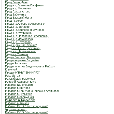
Пруд Белая Дача
Пруд в д. Большие Парфенки
Пруд в д. Морозово
Пруд Голохвастово
Пруд Заболотье
Пруд Заокский бычаг
Пруд Рыжово
Пруды (д.Алеево и Алеево 2-е)
Пруды (д.Глотаево)
Пруды (д.Есипово, п.Узуново)
Пруды (д.Купчинино)
Пруды (д.Подлесное, Федоровка)
Пруды (с.Ильинское)
Пруды (с.Шугарово)
Пруды (свх. им. Ленина)
Пруды в Песье (Крекшино)
Пруды в с.Богоявление
Пруды в Свитино
Пруды Лыковка, Васюнино
Пруды на речке Злодейка
Пруды Рупасово
Пруды участка Владимировка Рыбхоз
Клинский
Пруды ФГБНУ "ВНИИПРХ"
Река Истра
Рузский дом рыболова
Русский Карповый Клуб
Рыбалка (д.Лепешки)
Рыбалка в Бритово
Рыбалка в Горчухино (рядом с Атепцево)
Рыбалка в Дурыкино
Рыбалка в Запрудном
Рыбалка в Тарасовке
Рыбалка в Химках
Рыбалка ООО "Чистые родники"
(Архангельское)
Рыбалка ООО "Чистые родники"