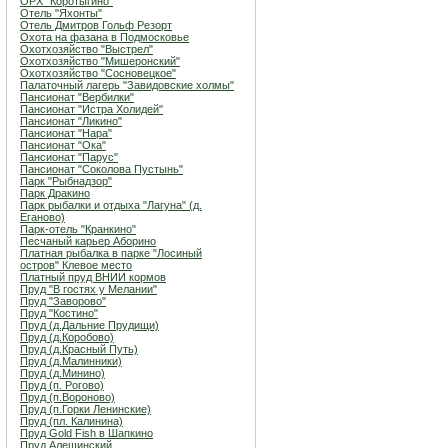
ОРХ "Коротыгино"
Отель "Яхонты"
Отель Дмитров Гольф Резорт
Охота на фазана в Подмосковье
Охотхозяйство "Выстрел"
Охотхозяйство "Мишеронский"
Охотхозяйство "Сосновецкое"
Палаточный лагерь "Завидовские холмы"
Пансионат "Вербилки"
Пансионат "Истра Холидей"
Пансионат "Ликино"
Пансионат "Нара"
Пансионат "Ока"
Пансионат "Парус"
Пансионат "Соколова Пустынь"
Парк "Рыбнадзор"
Парк Дракино
Парк рыбалки и отдыха "Лагуна" (д.
Еганово)
Парк-отель "Кранкино"
Песчаный карьер Аборино
Платная рыбалка в парке "Лосиный
остров" Клевое место
Платный пруд ВНИИ кормов
Пруд "В гостях у Мелании"
Пруд "Заворово"
Пруд "Костино"
Пруд (д.Дальние Прудищи)
Пруд (д.Коробово)
Пруд (д.Красный Путь)
Пруд (д.Малинники)
Пруд (д.Минино)
Пруд (п. Рогово)
Пруд (п.Вороново)
Пруд (п.Горки Ленинские)
Пруд (пл. Калинина)
Пруд Gold Fish в Шапкино
Пруд Алешинский