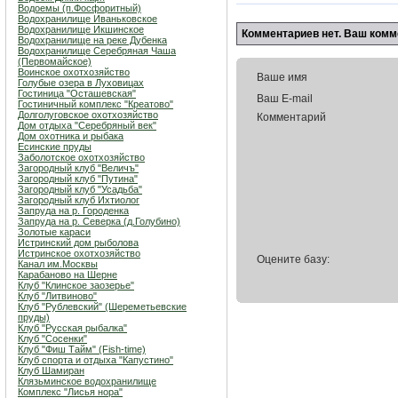
Водоемы (п.Фосфоритный)
Водохранилище Иваньковское
Водохранилище Икшинское
Комментариев нет. Ваш комм
Водохранилище на реке Дубенка
Водохранилище Серебряная Чаша
(Первомайское)
Воинское охотхозяйство
Ваше имя
Голубые озера в Луховицах
Гостиница "Осташевcкая"
Ваш E-mail
Гостиничный комплекс "Креатово"
Долголуговское охотхозяйство
Комментарий
Дом отдыха "Серебряный век"
Дом охотника и рыбака
Есинские пруды
Заболотское охотхозяйство
Загородный клуб "Величъ"
Загородный клуб "Путина"
Загородный клуб "Усадьба"
Загородный клуб Ихтиолог
Запруда на р. Городенка
Запруда на р. Северка (д.Голубино)
Золотые караси
Истринский дом рыболова
Истринское охотхозяйство
Оцените базу:
Канал им.Москвы
Карабаново на Шерне
Клуб "Клинское заозерье"
Клуб "Литвиново"
Клуб "Рублевский" (Шереметьевские
пруды)
Клуб "Русская рыбалка"
Клуб "Сосенки"
Клуб "Фиш Тайм" (Fish-time)
Клуб спорта и отдыха "Капустино"
Клуб Шамиран
Клязьминское водохранилище
Комплекс "Лисья нора"