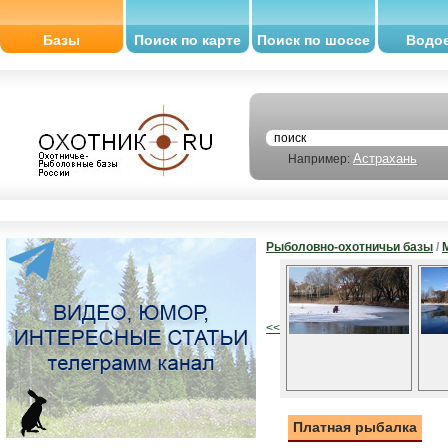
Базы
Поиск по карте
Поиск по шоссе
Водо
Астрахань
Например:
Рыболовно-охотничьи базы
/
<<
Платная рыбалка