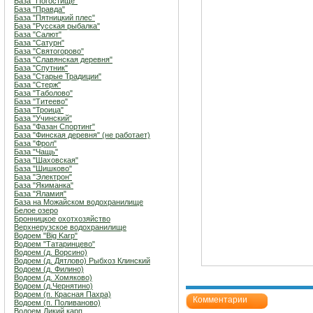
База "Погостище"
База "Правда"
База "Пятницкий плес"
База "Русская рыбалка"
База "Салют"
База "Сатурн"
База "Святогорово"
База "Славянская деревня"
База "Спутник"
База "Старые Традиции"
База "Стерж"
База "Таболово"
База "Титеево"
База "Троица"
База "Учинский"
База "Фазан Спортинг"
База "Финская деревня" (не работает)
База "Фрол"
База "Чащь"
База "Шаховская"
База "Шишково"
База "Электрон"
База "Якиманка"
База "Яламия"
База на Можайском водохранилище
Белое озеро
Бронницкое охотхозяйство
Верхнерузское водохранилище
Водоем "Big Karp"
Водоем "Татаринцево"
Водоем (д. Ворсино)
Водоем (д. Дятлово) Рыбхоз Клинский
Водоем (д. Филино)
Водоем (д. Хомяково)
Водоем (д.Чернятино)
Водоем (п. Красная Пахра)
Комментарии
Водоем (п. Поливаново)
Водоем Дикий карп