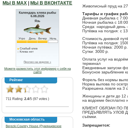
МЫ В МАХ
|
МЫ В ВКОНТАКТЕ
Живописный пруд на 27
Календарь клева рыбы
Тарифы и график раб
6.08.2026
Дневная рыбалка с 7:00
Язь
Ночная рыбалка с 18:00
Среда: народный день -
Путёвка на полдня: с 13
Стоимость дневной путё
Утро
День
Вечер
Ночь
Путёвка на полдня: 1500
Ночная путёвка: 2000 р.
Слабый клев
Сутки: 3000 р.
Клева нет
Оплата услуг на водоём
Прогноз на неделю »
терминал
Ежедневные запуски фор
Можете разместить этот информер у себя на
Бонусное зарыбление ка
сайте
Форель без нормы вылов
Рейтинг
Норма вылова по осетру 
Разрешена ловля на 3 
Женщины и дети до 12 л
711 Rating:
2.4
/5 (97 votes )
на водоеме бесплатно н
КЛИЕНТ ОБЯЗАН ПО 
ПРЕДЪЯВЛЯТЬ УЛОВ Д
съёмки.
Московская область
Запрещается:
Berezki Country House (Румянцевское