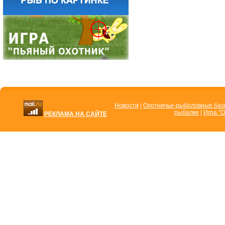
Новости
|
Охотничье-рыболовные ба
рыбалке
|
Игра "О
РЕКЛАМА НА САЙТЕ