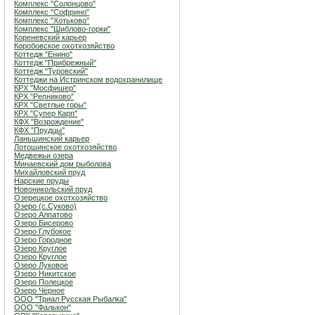
Комплекс "Солонцово"
Комплекс "Софрино"
Комплекс "Хотьково"
Комплекс "Шиблово-горки"
Кореневский карьер
Коробовское охотхозяйство
Коттедж "Енино"
Коттедж "Прибрежный"
Коттедж "Туровский"
Коттеджи на Истринском водохранилище
КРХ "Мосфишер"
КРХ "Репниково"
КРХ "Светлые горы"
КРХ "Супер Карп"
КФХ "Возрождение"
КФХ "Прудцы"
Ланьшинский карьер
Лотошинское охотхозяйство
Медвежьи озера
Минаевский дом рыболова
Михайловский пруд
Нарские пруды
Новоникольский пруд
Озерецкое охотхозяйство
Озеро (c.Суково)
Озеро Алпатово
Озеро Бисерово
Озеро Глубокое
Озеро Городное
Озеро Круглое
Озеро Круглое
Озеро Луковое
Озеро Никитское
Озеро Полецкое
Озеро Черное
ООО "Триал Русская Рыбалка"
ООО "Фалькон"