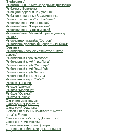
(Нефедьево)
Рыбалка ООО "Чистые родники" (Фрязево)
Рыбалка у Бородина
Рыбацкая деревня на Дубешне
Рыбацкое подворье Владимировка
Рыбное хозяйство "Ба! Рыбина!"
Рыбокомбинат "Бисеровский"
Рыбокомбинат "Егорьевский"
Рыбокомбинат "Лотошинский"
Рыбокомбинат Малая Истра (водоем д.
Раково)
Рыболовная усадьба "Остров"
Рыболовно-досуговый центр "Сытый кот"
(Хатунь)
Рыболовно-клубное хозяйство "Тихая
заводь"
Рыболовный клуб "Акулово"
Рыболовный клуб "ФишЛэнд"
Рыболовный клуб "Фишпарк"
Рыболовный клуб Royal fish
Рыболовный клуб Фишка
Рыболовный парк "Лагуна"
Рыболовный парк "Саби"
Рыбхоз "Генезис"
Рыбхоз "Двенди"
Рыбхоз "Маврино"
Рыбхоз "Осенка"
Рыбхоз "Сенеж"
Савельевские пруды
Санаторий "Орбита 2"
Санаторий "Удельная"
Семейный рыбный комплекс "Чистая
вода" в Есино
Спортивная рыбалка (д.Новоселки)
Спортинг Клуб Москва
Станиславские пруды (закрыто)
Старицы в пойме Оки, река Лопасня