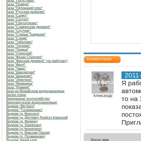
База "Погостище"
База "Правда"
База "Пятницкий плес"
База "Русская рыбалка"
База "Салют"
База "Сатурн"
База "Святогорово"
База "Славянская деревня"
База "Спутник"
База "Старые Традиции"
База "Стерж"
База "Таболово"
База "Титеево"
База "Троица"
База "Учинский"
База "Фазан Спортинг"
Комментарии
База "Финская деревня" (не работает)
База "Фрол"
База "Чащь"
База "Шаховская"
2011
База "Шишково"
База "Электрон"
Я раб
База "Якиманка"
База "Яламия"
автом
База на Можайском водохранилище
Белое озеро
Александр
то на
Бронницкое охотхозяйство
Верхнерузское водохранилище
показ
Водоем "Big Karp"
Водоем "Татаринцево"
посто
Водоем (д. Ворсино)
Водоем (д. Дятлово) Рыбхоз Клинский
Пригл
Водоем (д. Филино)
Водоем (д. Хомяково)
Водоем (д.Чернятино)
Водоем (п. Красная Пахра)
Водоем (п. Поливаново)
Ваше имя
Водоем Дикий карп