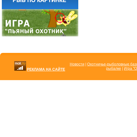
Новости
|
Охотничье-рыболовные ба
рыбалке
|
Игра "О
РЕКЛАМА НА САЙТЕ