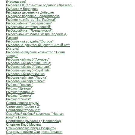
(Нефедьево)
Рыбалка ООО "Чистые родники" (Фрязево)
Рыбалка у Бородина
Рыбацкая деревня на Дубешне
Рыбацкое подворье Владимировка
Рыбное хозяйство "Ба! Рыбина!"
Рыбокомбинат "Бисеровский"
Рыбокомбинат "Егорьевский"
Рыбокомбинат "Лотошинский"
Рыбокомбинат Малая Истра (водоем д.
Раково)
Рыболовная усадьба "Остров"
Рыболовно-досуговый центр "Сытый кот"
(Хатунь)
Рыболовно-клубное хозяйство "Тихая
заводь"
Рыболовный клуб "Акулово"
Рыболовный клуб "ФишЛэнд"
Рыболовный клуб "Фишпарк"
Рыболовный клуб Royal fish
Рыболовный клуб Фишка
Рыболовный парк "Лагуна"
Рыболовный парк "Саби"
Рыбхоз "Генезис"
Рыбхоз "Двенди"
Рыбхоз "Маврино"
Рыбхоз "Осенка"
Рыбхоз "Сенеж"
Савельевские пруды
Санаторий "Орбита 2"
Санаторий "Удельная"
Семейный рыбный комплекс "Чистая
вода" в Есино
Спортивная рыбалка (д.Новоселки)
Спортинг Клуб Москва
Станиславские пруды (закрыто)
Старицы в пойме Оки, река Лопасня