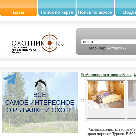
Базы
Поиск по карте
Поиск по шоссе
Водо
Астрахань
Например:
Рыболовно-охотничьи базы
/
<<
Расположение: коттедж «Тур
краю деревни Турово. В 500