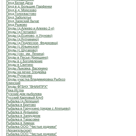
Пруд Белая Дача
Пруд в д. Большие Парфенки
Пруд в д. Морозово
Пруд Голохвастово
Пруд Заболотье
Пруд Заокский бычаг
Пруд Рыжово
Пруды (д.Алеево и Алеево 2-е)
Пруды (д.Глотаево)
Пруды (д.Есипово, п.Узуново)
Пруды (д.Купчинино)
Пруды (д.Подлесное, Федоровка)
Пруды (с.Ильинское)
Пруды (с.Шугарово)
Пруды (свх. им. Ленина)
Пруды в Песье (Крекшино)
Пруды в с.Богоявление
Пруды в Свитино
Пруды Лыковка, Васюнино
Пруды на речке Злодейка
Пруды Рупасово
Пруды участка Владимировка Рыбхоз
Клинский
Пруды ФГБНУ "ВНИИПРХ"
Река Истра
Рузский дом рыболова
Русский Карповый Клуб
Рыбалка (д.Лепешки)
Рыбалка в Бритово
Рыбалка в Горчухино (рядом с Атепцево)
Рыбалка в Дурыкино
Рыбалка в Запрудном
Рыбалка в Тарасовке
Рыбалка в Химках
Рыбалка ООО "Чистые родники"
(Архангельское)
Рыбалка ООО "Чистые родники"