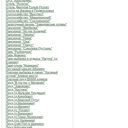
ОРХ "Коротыгино"
Отель "Яхонты"
Отель Дмитров Гольф Резорт
Охота на фазана в Подмосковье
Охотхозяйство "Выстрел"
Охотхозяйство "Мишеронский"
Охотхозяйство "Сосновецкое"
Палаточный лагерь "Завидовские холмы"
Пансионат "Вербилки"
Пансионат "Истра Холидей"
Пансионат "Ликино"
Пансионат "Нара"
Пансионат "Ока"
Пансионат "Парус"
Пансионат "Соколова Пустынь"
Парк "Рыбнадзор"
Парк Дракино
Парк рыбалки и отдыха "Лагуна" (д.
Еганово)
Парк-отель "Кранкино"
Песчаный карьер Аборино
Платная рыбалка в парке "Лосиный
остров" Клевое место
Платный пруд ВНИИ кормов
Пруд "В гостях у Мелании"
Пруд "Заворово"
Пруд "Костино"
Пруд (д.Дальние Прудищи)
Пруд (д.Коробово)
Пруд (д.Красный Путь)
Пруд (д.Малинники)
Пруд (д.Минино)
Пруд (п. Рогово)
Пруд (п.Вороново)
Пруд (п.Горки Ленинские)
Пруд (пл. Калинина)
Пруд Gold Fish в Шапкино
Пруд Алешинский