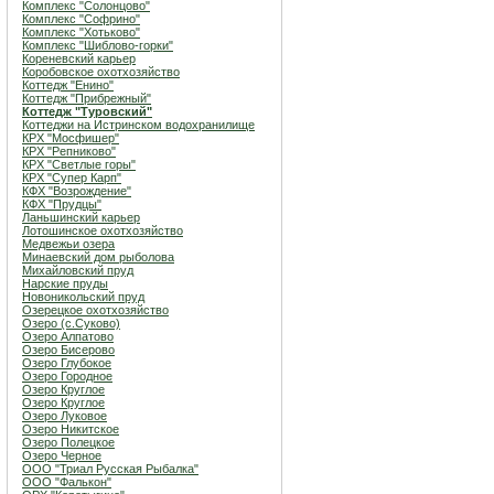
Комплекс "Солонцово"
Комплекс "Софрино"
Комплекс "Хотьково"
Комплекс "Шиблово-горки"
Кореневский карьер
Коробовское охотхозяйство
Коттедж "Енино"
Коттедж "Прибрежный"
Коттедж "Туровский"
Коттеджи на Истринском водохранилище
КРХ "Мосфишер"
КРХ "Репниково"
КРХ "Светлые горы"
КРХ "Супер Карп"
КФХ "Возрождение"
КФХ "Прудцы"
Ланьшинский карьер
Лотошинское охотхозяйство
Медвежьи озера
Минаевский дом рыболова
Михайловский пруд
Нарские пруды
Новоникольский пруд
Озерецкое охотхозяйство
Озеро (c.Суково)
Озеро Алпатово
Озеро Бисерово
Озеро Глубокое
Озеро Городное
Озеро Круглое
Озеро Круглое
Озеро Луковое
Озеро Никитское
Озеро Полецкое
Озеро Черное
ООО "Триал Русская Рыбалка"
ООО "Фалькон"