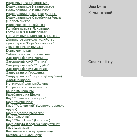
Водоемы (п.Фосфоритный)
Ваш E-mail
Водохранилище Иваньковское
Водохранилище Икшинское
Комментарий
Водохранилище на реке Дубенка
Водохранилище Серебряная Чаша
(Первомайское)
Воинское охотхозяйство
Голубые озера в Луховицах
Гостиница "Осташевcкая"
Гостиничный комплекс "Креатово"
Долголуговское охотхозяйство
Дом отдыха "Серебряный век"
Дом охотника и рыбака
Есинские пруды
Заболотское охотхозяйство
Загородный клуб "Величъ"
Загородный клуб "Путина"
Оцените базу:
Загородный клуб "Усадьба"
Загородный клуб Ихтиолог
Запруда на р. Городенка
Запруда на р. Северка (д.Голубино)
Золотые караси
Истринский дом рыболова
Истринское охотхозяйство
Канал им.Москвы
Карабаново на Шерне
Клуб "Клинское заозерье"
Клуб "Литвиново"
Клуб "Рублевский" (Шереметьевские
пруды)
Клуб "Русская рыбалка"
Клуб "Сосенки"
Клуб "Фиш Тайм" (Fish-time)
Клуб спорта и отдыха "Капустино"
Клуб Шамиран
Клязьминское водохранилище
Комплекс "Лисья нора"