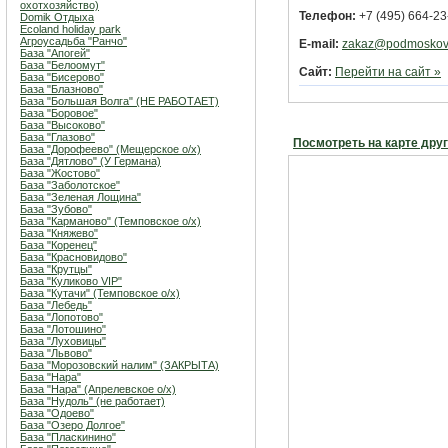
охотхозяйство)
Телефон:
+7 (495) 664-23
Domik Отдыха
Ecoland holiday park
Агроусадьба "Ранчо"
E-mail:
zakaz@podmoskovi
База "Апогей"
База "Белоомут"
Сайт:
Перейти на сайт »
База "Бисерово"
База "Блазново"
База "Большая Волга" (НЕ РАБОТАЕТ)
База "Боровое"
База "Высоково"
База "Глазово"
Посмотреть на карте дру
База "Дорофеево" (Мещерское о/х)
База "Дятлово" (У Германа)
База "Жостово"
База "Заболотское"
База "Зеленая Лощина"
База "Зубово"
База "Карманово" (Темповское о/х)
База "Княжево"
База "Коренец"
База "Красновидово"
База "Крутцы"
База "Куликово VIP"
База "Кутачи" (Темповское о/х)
База "Лебедь"
База "Лопотово"
База "Лотошино"
База "Луховицы"
База "Львово"
База "Морозовский налим" (ЗАКРЫТА)
База "Нара"
База "Нара" (Апрелевское о/х)
База "Нудоль" (не работает)
База "Одоево"
База "Озеро Долгое"
База "Пласкинино"