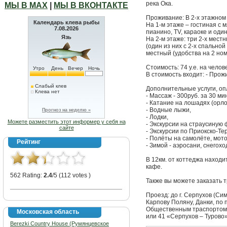
река Ока.
МЫ В МАХ
|
МЫ В ВКОНТАКТЕ
Проживание: В 2-х этажном
Календарь клева рыбы
На 1-м этаже – гостиная с 
7.08.2026
пианино, TV, караоке и оди
Язь
На 2-м этаже: три 2-х мест
(один из них с 2-х спальной
местный (удобства на 2 но
Стоимость: 74 у.е. на челов
Утро
День
Вечер
Ночь
В стоимость входит: - Прож
Слабый клев
Дополнительные услуги, оп
Клева нет
- Массаж - 300руб. за 30 ми
- Катание на лошадях (орло
- Водные лыжи,
Прогноз на неделю »
- Лодки,
Можете разместить этот информер у себя на
- Экскурсии на страусиную 
сайте
- Экскурсии по Приокско-Те
- Полёты на самолёте, мот
Рейтинг
- Зимой - аэросани, снегохо
В 12км. от коттеджа находи
кафе.
562 Rating:
2.4
/5 (112 votes )
Также вы можете заказать т
Проезд: до г. Серпухов (С
Карпову Поляну, Данки, по 
Общественным траспортом: С
Московская область
или 41 «Серпухов – Турово»
Berezki Country House (Румянцевское