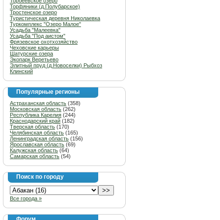
Торбеевское озеро
Торфяники (д.Полубарское)
Тростенское озеро
Туристическая деревня Николаевка
Туркомплекс "Озеро Малое"
Усадьба "Малеевка"
Усадьба "Под аистом"
Фрязевское охотхозяйство
Чеховские карьеры
Шатурские озера
Экопарк Веретьево
Элитный пруд (д.Новоселки) Рыбхоз
Клинский
Популярные регионы
Астраханская область
(358)
Московская область
(262)
Республика Карелия
(244)
Краснодарский край
(182)
Тверская область
(170)
Челябинская область
(165)
Ленинградская область
(156)
Ярославская область
(69)
Калужская область
(64)
Самарская область
(54)
Поиск по городу
Все города »
Форум