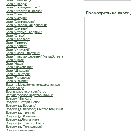
База "Погостище"
База "Правда"
База "Пятницкий плес"
База "Русская рыбалка"
Посмотреть на карте
База "Салют"
База "Сатурн"
База "Святогорово"
База "Славянская деревня"
База "Спутник"
База "Старые Традиции"
База "Стерж"
База "Таболово"
База "Титеево"
База "Троица"
База "Учинский"
База "Фазан Спортинг"
База "Финская деревня" (не работает)
База "Фрол"
База "Чащь"
База "Шаховская"
База "Шишково"
База "Электрон"
База "Якиманка"
База "Яламия"
База на Можайском водохранилище
Белое озеро
Бронницкое охотхозяйство
Верхнерузское водохранилище
Водоем "Big Karp"
Водоем "Татаринцево"
Водоем (д. Ворсино)
Водоем (д. Дятлово) Рыбхоз Клинский
Водоем (д. Филино)
Водоем (д. Хомяково)
Водоем (д.Чернятино)
Водоем (п. Красная Пахра)
Водоем (п. Поливаново)
Водоем Дикий карп