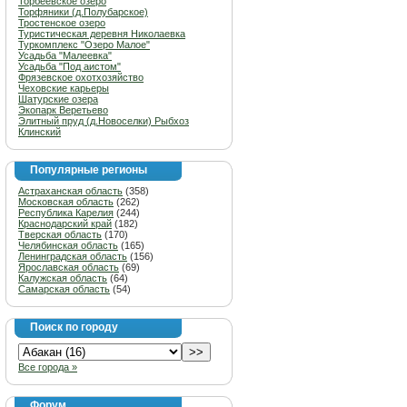
Торбеевское озеро
Торфяники (д.Полубарское)
Тростенское озеро
Туристическая деревня Николаевка
Туркомплекс "Озеро Малое"
Усадьба "Малеевка"
Усадьба "Под аистом"
Фрязевское охотхозяйство
Чеховские карьеры
Шатурские озера
Экопарк Веретьево
Элитный пруд (д.Новоселки) Рыбхоз
Клинский
Популярные регионы
Астраханская область
(358)
Московская область
(262)
Республика Карелия
(244)
Краснодарский край
(182)
Тверская область
(170)
Челябинская область
(165)
Ленинградская область
(156)
Ярославская область
(69)
Калужская область
(64)
Самарская область
(54)
Поиск по городу
Все города »
Форум