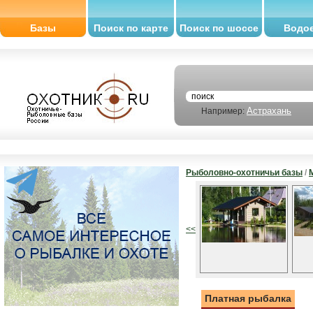
Базы
Поиск по карте
Поиск по шоссе
Водо
Астрахань
Например:
Рыболовно-охотничьи базы
/
<<
Платная рыбалка