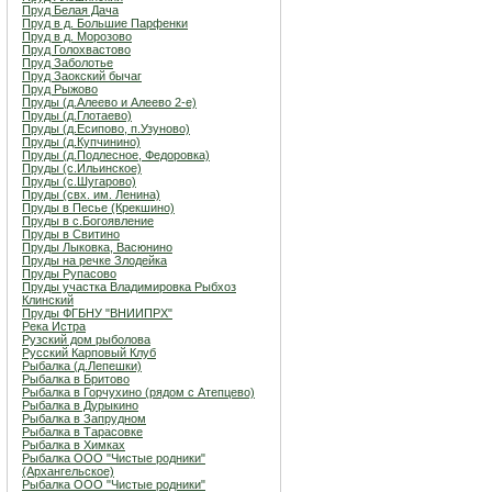
Пруд Белая Дача
Пруд в д. Большие Парфенки
Пруд в д. Морозово
Пруд Голохвастово
Пруд Заболотье
Пруд Заокский бычаг
Пруд Рыжово
Пруды (д.Алеево и Алеево 2-е)
Пруды (д.Глотаево)
Пруды (д.Есипово, п.Узуново)
Пруды (д.Купчинино)
Пруды (д.Подлесное, Федоровка)
Пруды (с.Ильинское)
Пруды (с.Шугарово)
Пруды (свх. им. Ленина)
Пруды в Песье (Крекшино)
Пруды в с.Богоявление
Пруды в Свитино
Пруды Лыковка, Васюнино
Пруды на речке Злодейка
Пруды Рупасово
Пруды участка Владимировка Рыбхоз
Клинский
Пруды ФГБНУ "ВНИИПРХ"
Река Истра
Рузский дом рыболова
Русский Карповый Клуб
Рыбалка (д.Лепешки)
Рыбалка в Бритово
Рыбалка в Горчухино (рядом с Атепцево)
Рыбалка в Дурыкино
Рыбалка в Запрудном
Рыбалка в Тарасовке
Рыбалка в Химках
Рыбалка ООО "Чистые родники"
(Архангельское)
Рыбалка ООО "Чистые родники"