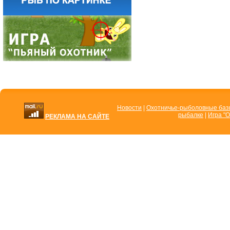
Новости
|
Охотничье-рыболовные ба
рыбалке
|
Игра "О
РЕКЛАМА НА САЙТЕ