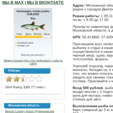
МЫ В МАХ
|
МЫ В ВКОНТАКТЕ
Адрес:
Московская обла
рядом с городом Дмитр
Календарь клева рыбы
8.08.2026
Режим работы:
c 09.11
Язь
пн-вс: с 8.00 до 17.00
Проезд по навигатору 
Московской области, а 
Утро
День
Вечер
Ночь
GPS:
56.413860, 37.600
Слабый клев
Приглашаем всех любите
Клева нет
рыбалку и отдых в наш
осуществляется в наших
Прогноз на неделю »
черный амур, щука, кара
толстолобик, форель.
Можете разместить этот информер у себя на
сайте
Хороший подъезд, парко
мангалы, беседки ну, и 
Рейтинг
того, что можно описать
увидеть все своими гл
гостями. Приезжайте к 
2804 Rating:
2.5
/5 (77 votes )
Вход 500 рублей
, рыб
входит мостик с 2 подст
урна для мусора, навес
стоянка для авто.
Московская область
Выловленная рыба оп
Карп товарный до 3 кг, 
Berezki Country House (Румянцевское