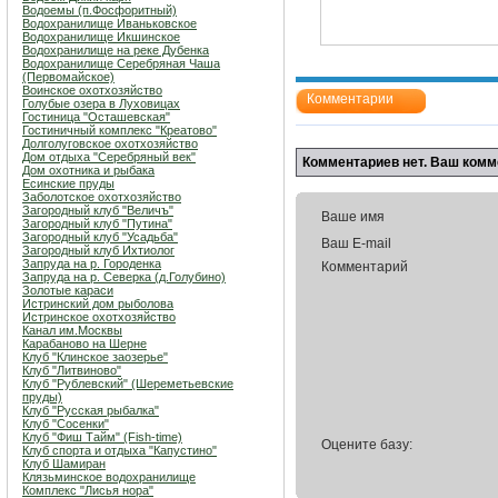
Водоемы (п.Фосфоритный)
Водохранилище Иваньковское
Водохранилище Икшинское
Водохранилище на реке Дубенка
Водохранилище Серебряная Чаша
(Первомайское)
Воинское охотхозяйство
Комментарии
Голубые озера в Луховицах
Гостиница "Осташевcкая"
Гостиничный комплекс "Креатово"
Долголуговское охотхозяйство
Дом отдыха "Серебряный век"
Комментариев нет. Ваш комм
Дом охотника и рыбака
Есинские пруды
Заболотское охотхозяйство
Загородный клуб "Величъ"
Ваше имя
Загородный клуб "Путина"
Загородный клуб "Усадьба"
Ваш E-mail
Загородный клуб Ихтиолог
Запруда на р. Городенка
Комментарий
Запруда на р. Северка (д.Голубино)
Золотые караси
Истринский дом рыболова
Истринское охотхозяйство
Канал им.Москвы
Карабаново на Шерне
Клуб "Клинское заозерье"
Клуб "Литвиново"
Клуб "Рублевский" (Шереметьевские
пруды)
Клуб "Русская рыбалка"
Клуб "Сосенки"
Клуб "Фиш Тайм" (Fish-time)
Оцените базу:
Клуб спорта и отдыха "Капустино"
Клуб Шамиран
Клязьминское водохранилище
Комплекс "Лисья нора"