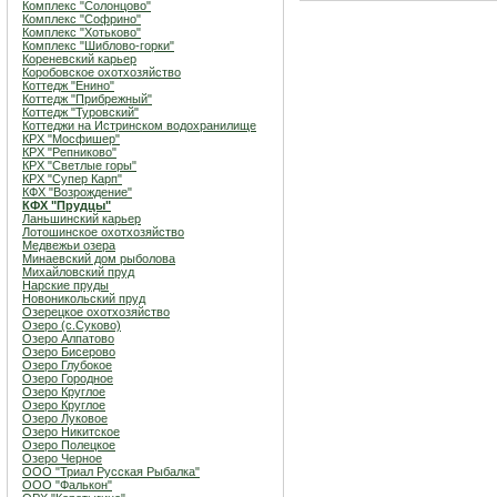
Комплекс "Солонцово"
Комплекс "Софрино"
Комплекс "Хотьково"
Комплекс "Шиблово-горки"
Кореневский карьер
Коробовское охотхозяйство
Коттедж "Енино"
Коттедж "Прибрежный"
Коттедж "Туровский"
Коттеджи на Истринском водохранилище
КРХ "Мосфишер"
КРХ "Репниково"
КРХ "Светлые горы"
КРХ "Супер Карп"
КФХ "Возрождение"
КФХ "Прудцы"
Ланьшинский карьер
Лотошинское охотхозяйство
Медвежьи озера
Минаевский дом рыболова
Михайловский пруд
Нарские пруды
Новоникольский пруд
Озерецкое охотхозяйство
Озеро (c.Суково)
Озеро Алпатово
Озеро Бисерово
Озеро Глубокое
Озеро Городное
Озеро Круглое
Озеро Круглое
Озеро Луковое
Озеро Никитское
Озеро Полецкое
Озеро Черное
ООО "Триал Русская Рыбалка"
ООО "Фалькон"