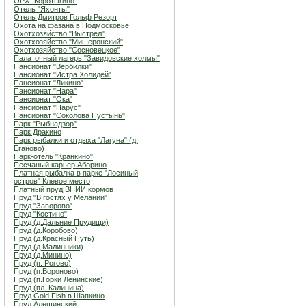
ОРХ "Коротыгино"
Отель "Яхонты"
Отель Дмитров Гольф Резорт
Охота на фазана в Подмосковье
Охотхозяйство "Выстрел"
Охотхозяйство "Мишеронский"
Охотхозяйство "Сосновецкое"
Палаточный лагерь "Завидовские холмы"
Пансионат "Вербилки"
Пансионат "Истра Холидей"
Пансионат "Ликино"
Пансионат "Нара"
Пансионат "Ока"
Пансионат "Парус"
Пансионат "Соколова Пустынь"
Парк "Рыбнадзор"
Парк Дракино
Парк рыбалки и отдыха "Лагуна" (д.
Еганово)
Парк-отель "Кранкино"
Песчаный карьер Аборино
Платная рыбалка в парке "Лосиный
остров" Клевое место
Платный пруд ВНИИ кормов
Пруд "В гостях у Мелании"
Пруд "Заворово"
Пруд "Костино"
Пруд (д.Дальние Прудищи)
Пруд (д.Коробово)
Пруд (д.Красный Путь)
Пруд (д.Малинники)
Пруд (д.Минино)
Пруд (п. Рогово)
Пруд (п.Вороново)
Пруд (п.Горки Ленинские)
Пруд (пл. Калинина)
Пруд Gold Fish в Шапкино
Пруд Алешинский