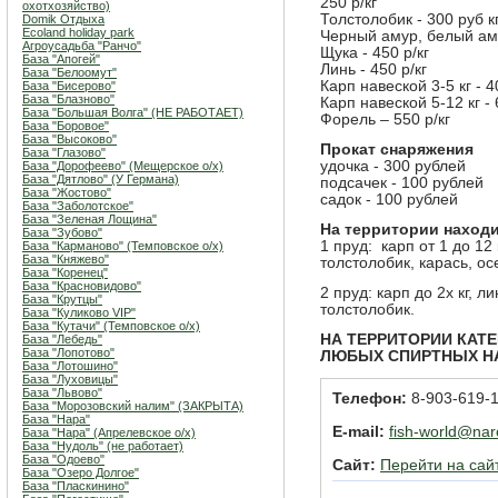
250 р/кг
охотхозяйство)
Толстолобик - 300 руб к
Domik Отдыха
Ecoland holiday park
Черный амур, белый аму
Агроусадьба "Ранчо"
Щука - 450 р/кг
База "Апогей"
Линь - 450 р/кг
База "Белоомут"
Карп навеской 3-5 кг - 4
База "Бисерово"
База "Блазново"
Карп навеской 5-12 кг - 
База "Большая Волга" (НЕ РАБОТАЕТ)
Форель – 550 р/кг
База "Боровое"
База "Высоково"
Прокат снаряжения
База "Глазово"
удочка - 300 рублей
База "Дорофеево" (Мещерское о/х)
База "Дятлово" (У Германа)
подсачек - 100 рублей
База "Жостово"
садок - 100 рублей
База "Заболотское"
База "Зеленая Лощина"
На территории находи
База "Зубово"
1 пруд: карп от 1 до 12
База "Карманово" (Темповское о/х)
База "Княжево"
толстолобик, карась, ос
База "Коренец"
База "Красновидово"
2 пруд: карп до 2х кг, 
База "Крутцы"
толстолобик.
База "Куликово VIP"
База "Кутачи" (Темповское о/х)
НА ТЕРРИТОРИИ КАТ
База "Лебедь"
База "Лопотово"
ЛЮБЫХ СПИРТНЫХ Н
База "Лотошино"
База "Луховицы"
База "Львово"
Телефон:
8-903-619-
База "Морозовский налим" (ЗАКРЫТА)
База "Нара"
E-mail:
fish-world@nar
База "Нара" (Апрелевское о/х)
База "Нудоль" (не работает)
База "Одоево"
Сайт:
Перейти на сай
База "Озеро Долгое"
База "Пласкинино"