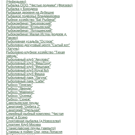
(Нефедьево)
Рыбалка ООО "Чистые родники" (Фрязево)
Рыбалка у Бородина
Рыбацкая деревня на Дубешне
Рыбацкое подворье Владимировка
Рыбное хозяйство "Ба! Рыбина!"
Рыбокомбинат "Бисеровский"
Рыбокомбинат "Егорьевский"
Рыбокомбинат "Лотошинский"
Рыбокомбинат Малая Истра (водоем д.
Раково)
Рыболовная усадьба "Остров"
Рыболовно-досуговый центр "Сытый кот"
(Хатунь)
Рыболовно-клубное хозяйство "Тихая
заводь"
Рыболовный клуб "Акулово"
Рыболовный клуб "ФишЛэнд"
Рыболовный клуб "Фишпарк"
Рыболовный клуб Royal fish
Рыболовный клуб Фишка
Рыболовный парк "Лагуна"
Рыболовный парк "Саби"
Рыбхоз "Генезис"
Рыбхоз "Двенди"
Рыбхоз "Маврино"
Рыбхоз "Осенка"
Рыбхоз "Сенеж"
Савельевские пруды
Санаторий "Орбита 2"
Санаторий "Удельная"
Семейный рыбный комплекс "Чистая
вода" в Есино
Спортивная рыбалка (д.Новоселки)
Спортинг Клуб Москва
Станиславские пруды (закрыто)
Старицы в пойме Оки, река Лопасня