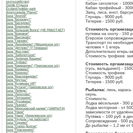
охотхозяйство)
Кабан сеголеток: - 1000
Domik Отдыха
Кабан трофейный - 300
Ecoland holiday park
Заяц, лиса, енот, барсу
Агроусадьба "Ранчо"
База "Апогей"
Глухарь - 9000 руб.
База "Белоомут"
Тетерев - 1500 руб.
База "Бисерово"
База "Блазново"
Стоимость организаци
База "Большая Волга" (НЕ РАБОТАЕТ)
путевка на охоту - 150 р
База "Боровое"
База "Высоково"
Егерское сопровождение 
База "Глазово"
Транспорт по необходимо
База "Дорофеево" (Мещерское о/х)
человек + 1 егерь
База "Дятлово" (У Германа)
Дополнительно егерь-заг
База "Жостово"
База "Заболотское"
Стоимость трофеев: заяц
База "Зеленая Лощина"
База "Зубово"
Стоимость организаци
База "Карманово" (Темповское о/х)
(гусь, вальдшнеп) - 1500
База "Княжево"
Стоимость трофеев:
База "Коренец"
База "Красновидово"
Глухарь - 9000 руб.
База "Крутцы"
Тетерев - 1500 руб.
База "Куликово VIP"
База "Кутачи" (Темповское о/х)
Рыбалка:
линь, карась 
База "Лебедь"
окунь.
База "Лопотово"
База "Лотошино"
Стоимость:
База "Луховицы"
Лодка вёсельная - 300 р
База "Львово"
Лодка моторная - от 500
База "Морозовский налим" (ЗАКРЫТА)
зависимости от удалённ
База "Нара"
База "Нара" (Апрелевское о/х)
Путёвка – 100 руб. в ден
База "Нудоль" (не работает)
Сопровождение - 500 руб
База "Одоево"
До рыбалки – 1,2 км от
База "Озеро Долгое"
База "Пласкинино"