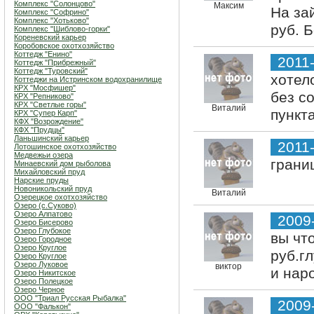
Комплекс "Солонцово"
Максим
На за
Комплекс "Софрино"
Комплекс "Хотьково"
руб. 
Комплекс "Шиблово-горки"
Кореневский карьер
Коробовское охотхозяйство
Коттедж "Енино"
2011-
Коттедж "Прибрежный"
Коттедж "Туровский"
хотел
Коттеджи на Истринском водохранилище
КРХ "Мосфишер"
без с
КРХ "Репниково"
КРХ "Светлые горы"
Виталий
пункт
КРХ "Супер Карп"
КФХ "Возрождение"
КФХ "Прудцы"
Ланьшинский карьер
2011-
Лотошинское охотхозяйство
Медвежьи озера
грани
Минаевский дом рыболова
Михайловский пруд
Нарские пруды
Новоникольский пруд
Виталий
Озерецкое охотхозяйство
Озеро (c.Суково)
Озеро Алпатово
2009
Озеро Бисерово
Озеро Глубокое
вы чт
Озеро Городное
Озеро Круглое
руб.г
Озеро Круглое
Озеро Луковое
виктор
и наро
Озеро Никитское
Озеро Полецкое
Озеро Черное
ООО "Триал Русская Рыбалка"
2009
ООО "Фалькон"