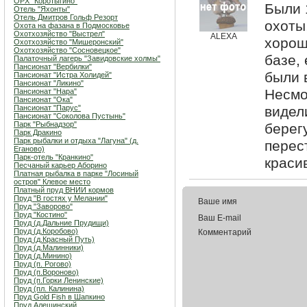
ОРХ "Коротыгино"
Были 
Отель "Яхонты"
Отель Дмитров Гольф Резорт
охоты
Охота на фазана в Подмосковье
Охотхозяйство "Выстрел"
ALEXA
хорош
Охотхозяйство "Мишеронский"
Охотхозяйство "Сосновецкое"
базе,
Палаточный лагерь "Завидовские холмы"
Пансионат "Вербилки"
были 
Пансионат "Истра Холидей"
Пансионат "Ликино"
Несмо
Пансионат "Нара"
Пансионат "Ока"
Пансионат "Парус"
видел
Пансионат "Соколова Пустынь"
Парк "Рыбнадзор"
берег
Парк Дракино
Парк рыбалки и отдыха "Лагуна" (д.
перест
Еганово)
Парк-отель "Кранкино"
краси
Песчаный карьер Аборино
Платная рыбалка в парке "Лосиный
остров" Клевое место
Платный пруд ВНИИ кормов
Пруд "В гостях у Мелании"
Ваше имя
Пруд "Заворово"
Пруд "Костино"
Ваш E-mail
Пруд (д.Дальние Прудищи)
Пруд (д.Коробово)
Комментарий
Пруд (д.Красный Путь)
Пруд (д.Малинники)
Пруд (д.Минино)
Пруд (п. Рогово)
Пруд (п.Вороново)
Пруд (п.Горки Ленинские)
Пруд (пл. Калинина)
Пруд Gold Fish в Шапкино
Пруд Алешинский