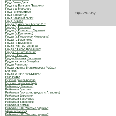
Пруд Белая Дача
Пруд в д. Большие Парфенки
Пруд в д. Морозово
Пруд Голохвастово
Оцените базу:
Пруд Заболотье
Пруд Заокский бычаг
Пруд Рыжово
Пруды (д.Алеево и Алеево 2-е)
Пруды (д.Глотаево)
Пруды (д.Есипово, п.Узуново)
Пруды (д.Купчинино)
Пруды (д.Подлесное, Федоровка)
Пруды (с.Ильинское)
Пруды (с.Шугарово)
Пруды (свх. им. Ленина)
Пруды в Песье (Крекшино)
Пруды в с.Богоявление
Пруды в Свитино
Пруды Лыковка, Васюнино
Пруды на речке Злодейка
Пруды Рупасово
Пруды участка Владимировка Рыбхоз
Клинский
Пруды ФГБНУ "ВНИИПРХ"
Река Истра
Рузский дом рыболова
Русский Карповый Клуб
Рыбалка (д.Лепешки)
Рыбалка в Бритово
Рыбалка в Горчухино (рядом с Атепцево)
Рыбалка в Дурыкино
Рыбалка в Запрудном
Рыбалка в Тарасовке
Рыбалка в Химках
Рыбалка ООО "Чистые родники"
(Архангельское)
Рыбалка ООО "Чистые родники"