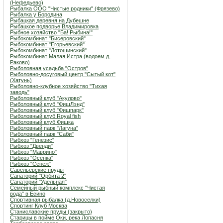
(Нефедьево)
Рыбалка ООО "Чистые родники" (Фрязево)
Рыбалка у Бородина
Рыбацкая деревня на Дубешне
Рыбацкое подворье Владимировка
Рыбное хозяйство "Ба! Рыбина!"
Рыбокомбинат "Бисеровский"
Рыбокомбинат "Егорьевский"
Рыбокомбинат "Лотошинский"
Рыбокомбинат Малая Истра (водоем д.
Раково)
Рыболовная усадьба "Остров"
Рыболовно-досуговый центр "Сытый кот"
(Хатунь)
Рыболовно-клубное хозяйство "Тихая
заводь"
Рыболовный клуб "Акулово"
Рыболовный клуб "ФишЛэнд"
Рыболовный клуб "Фишпарк"
Рыболовный клуб Royal fish
Рыболовный клуб Фишка
Рыболовный парк "Лагуна"
Рыболовный парк "Саби"
Рыбхоз "Генезис"
Рыбхоз "Двенди"
Рыбхоз "Маврино"
Рыбхоз "Осенка"
Рыбхоз "Сенеж"
Савельевские пруды
Санаторий "Орбита 2"
Санаторий "Удельная"
Семейный рыбный комплекс "Чистая
вода" в Есино
Спортивная рыбалка (д.Новоселки)
Спортинг Клуб Москва
Станиславские пруды (закрыто)
Старицы в пойме Оки, река Лопасня