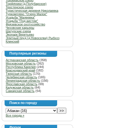
Торбеевское озеро
Торфяники (д.Полубарское)
Тростенское озеро
Туристическая деревня Николаевка
Туркомплекс "Озеро Малое"
Усадьба "Малеевка"
Усадьба "Под аистом"
Фрязевское охотхозяйство
Чеховские карьеры
Шатурские озера
Экопарк Веретьево
Элитный пруд (д.Новоселки) Рыбхоз
Клинский
Популярные регионы
Астраханская область
(358)
Московская область
(262)
Республика Карелия
(244)
Краснодарский край
(182)
Тверская область
(170)
Челябинская область
(165)
Ленинградская область
(156)
Ярославская область
(69)
Калужская область
(64)
Самарская область
(54)
Поиск по городу
Все города »
Форум