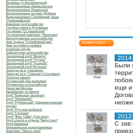
Водоемы (п.Фосфоритный)
Водохранилище Иваньковское
Водохранилище Икшинское
Водохранилище на реке Дубенка
Водохранилище Серебряная Чаша
(Первомайское)
Воинское охотхозяйство
Голубые озера в Луховицах
Гостиница "Осташевcкая"
Гостиничный комплекс "Креатово"
Долголуговское охотхозяйство
Дом отдыха "Серебряный век"
Комментарии
Дом охотника и рыбака
Есинские пруды
Заболотское охотхозяйство
Загородный клуб "Величъ"
2014
Загородный клуб "Путина"
Загородный клуб "Усадьба"
Были 
Загородный клуб Ихтиолог
Запруда на р. Городенка
терри
Запруда на р. Северка (д.Голубино)
Vlad
Золотые караси
побоя
Истринский дом рыболова
Истринское охотхозяйство
еще и
Канал им.Москвы
Карабаново на Шерне
Догов
Клуб "Клинское заозерье"
Клуб "Литвиново"
неожи
Клуб "Рублевский" (Шереметьевские
пруды)
Клуб "Русская рыбалка"
Клуб "Сосенки"
2012
Клуб "Фиш Тайм" (Fish-time)
Клуб спорта и отдыха "Капустино"
С зав
Клуб Шамиран
Клязьминское водохранилище
приез
Комплекс "Лисья нора"