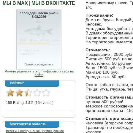
МЫ В МАХ
|
МЫ В ВКОНТАКТЕ
Новорижскому шоссе. Тр
в/х.
Календарь клева рыбы
Проживание:
8.08.2026
Дома из бруса. Каждый 
Голавль
человек.
Есть дома без удобств, 
В домах оборудованный
Территория огороженна
Утро
День
Вечер
Ночь
На территории имеется 
Стоимость:
Слабый клев
Клева нет
Проживание - 2500 рубл
Питание: 500 руб. на че
Автостоянка: 50 рублей
Прогноз на неделю »
Баня: 1500 руб. за 3 ча
Можете разместить этот информер у себя на
Мангал: 100 руб.
сайте
Аренда лыж: 50 руб.
Рейтинг
Охота: кабан с вышки, з
Птица: утка, глухарь, т
Стоимость организаци
путевка 500 рублей
155 Rating:
2.5
/5 (154 votes )
егерское сопровождение
организация охоты - 150
Стоимость организаци
человека (егерское соп
Московская область
Транспорт по необходим
Berezki Country House (Румянцевское
человек