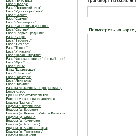
Транспорт на базе:
лет
База "Погостище"
База "Правда"
База "Пятницкий плес"
База "Русская рыбалка"
База "Салют"
База "Сатурн"
База "Святогорово"
База "Славянская деревня"
База "Спутник"
Посмотреть на карте
База "Старые Традиции"
База "Стерж"
База "Таболово"
База "Титеево"
База "Троица"
База "Учинский"
База "Фазан Спортинг"
База "Финская деревня" (не работает)
База "Фрол"
База "Чащь"
База "Шаховская"
База "Шишково"
База "Электрон"
База "Якиманка"
База "Яламия"
База на Можайском водохранилище
Белое озеро
Бронницкое охотхозяйство
Верхнерузское водохранилище
Водоем "Big Karp"
Водоем "Татаринцево"
Водоем (д. Ворсино)
Водоем (д. Дятлово) Рыбхоз Клинский
Водоем (д. Филино)
Водоем (д. Хомяково)
Водоем (д.Чернятино)
Водоем (п. Красная Пахра)
Водоем (п. Поливаново)
Водоем Дикий карп