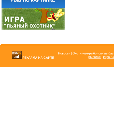
Новости
|
Охотничье-рыболовные ба
рыбалке
|
Игра "О
РЕКЛАМА НА САЙТЕ