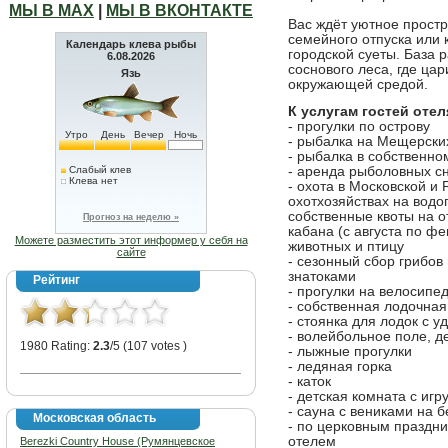
МЫ В МАХ
|
МЫ В ВКОНТАКТЕ
Вас ждёт уютное прост
семейного отпуска или 
Календарь клева рыбы
городской суеты. База 
6.08.2026
соснового леса, где ца
Язь
окружающей средой.
К услугам гостей отел
- прогулки по острову
Утро
День
Вечер
Ночь
- рыбалка на Мещерских
- рыбалка в собственно
Слабый клев
- аренда рыболовных с
Клева нет
- охота в Московской и
охотхозяйствах на вод
собственные квоты на о
Прогноз на неделю »
кабана (с августа по фе
Можете разместить этот информер у себя на
животных и птицу
сайте
- сезонный сбор грибов
знатоками
Рейтинг
- прогулки на велосипе
- собственная лодочная
- стоянка для лодок с у
- волейбольное поле, д
1980 Rating:
2.3
/5 (107 votes )
- лыжные прогулки
- ледяная горка
- каток
- детская комната с иг
- сауна с вениками на б
Московская область
- по церковным праздн
отелем
Berezki Country House (Румянцевское