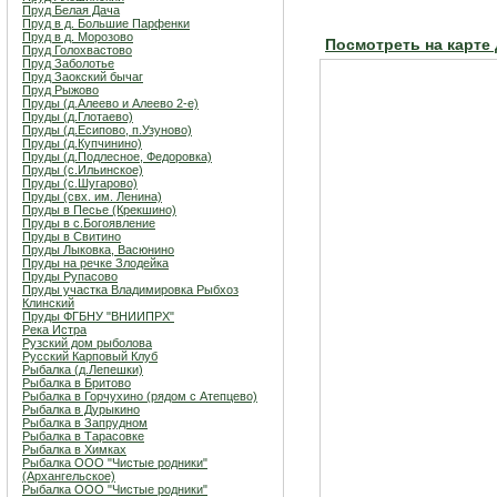
Пруд Белая Дача
Пруд в д. Большие Парфенки
Пруд в д. Морозово
Посмотреть на карте
Пруд Голохвастово
Пруд Заболотье
Пруд Заокский бычаг
Пруд Рыжово
Пруды (д.Алеево и Алеево 2-е)
Пруды (д.Глотаево)
Пруды (д.Есипово, п.Узуново)
Пруды (д.Купчинино)
Пруды (д.Подлесное, Федоровка)
Пруды (с.Ильинское)
Пруды (с.Шугарово)
Пруды (свх. им. Ленина)
Пруды в Песье (Крекшино)
Пруды в с.Богоявление
Пруды в Свитино
Пруды Лыковка, Васюнино
Пруды на речке Злодейка
Пруды Рупасово
Пруды участка Владимировка Рыбхоз
Клинский
Пруды ФГБНУ "ВНИИПРХ"
Река Истра
Рузский дом рыболова
Русский Карповый Клуб
Рыбалка (д.Лепешки)
Рыбалка в Бритово
Рыбалка в Горчухино (рядом с Атепцево)
Рыбалка в Дурыкино
Рыбалка в Запрудном
Рыбалка в Тарасовке
Рыбалка в Химках
Рыбалка ООО "Чистые родники"
(Архангельское)
Рыбалка ООО "Чистые родники"