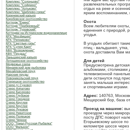
Комплекс "Солонцово"
развлекательных прогр
Комплекс "Софрино"
отдых на реке и осенний
Комплекс "Хотьково"
Комплекс "Шиблово-горки"
ярким воспоминанием, 
Кореневский карьер
Коробовское охотхозяйство
Охота
Коттедж "Енино"
Всем любителям охоты, 
Коттедж "Прибрежный"
Коттедж "Туровский"
единения с природой, 
Коттеджи на Истринском водохранилище
угодья.
КРХ "Мосфишер"
КРХ "Репниково"
В угодьях обитают такие
КРХ "Светлые горы"
КРХ "Супер Карп"
птиц - вальдшнеп, утка,
КФХ "Возрождение"
охота доставила Вам ма
КФХ "Прудцы"
Ланьшинский карьер
Для детей
Лотошинское охотхозяйство
Медвежьи озера
Предусмотрена детская 
Минаевский дом рыболова
альбомами, столиками 
Михайловский пруд
телевизионной панелью
Нарские пруды
дети останутся под при
Новоникольский пруд
Озерецкое охотхозяйство
занять малыша интере
Озеро (c.Суково)
и спортивными играми.
Озеро Алпатово
Озеро Бисерово
Адрес:
140763, Московс
Озеро Глубокое
Озеро Городное
Мещерский бор, база о
Озеро Круглое
Озеро Круглое
Проезд на машине:
вые
Озеро Луковое
проездом через микрор
Озеро Никитское
Озеро Полецкое
посту ДПС поворот нале
Озеро Черное
Егорьевскому шоссе по
ООО "Триал Русская Рыбалка"
километре шоссе через 
ООО "Фалькон"