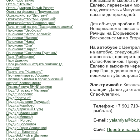
превышайте скорость и 
ОРХ "Коротыгино"
Отель "Яхонты"
Евлево, переезжаем мос
Отель Дмитров Гольф Резорт
под указатель «Микули
Охота на фазана в Подмосковье
насыпи до проходной.
Охотхозяйство "Выстрел"
Охотхозяйство "Мишеронский"
Охотхозяйство "Сосновецкое"
Для объезда пробок в 
Палаточный лагерь "Завидовские холмы"
Новорязанское шоссе с
Пансионат "Вербилки"
Речицы на Егорьевское 
Пансионат "Истра Холидей"
Воскресенск мимо Егорь
Пансионат "Ликино"
Пансионат "Нара"
Пансионат "Ока"
На автобусе
с Централ
Пансионат "Парус"
на автобус, следующий 
Пансионат "Соколова Пустынь"
автовокзал, проверить 
Парк "Рыбнадзор"
Парк Дракино
г.Спас-Клепиков. Предуп
Парк рыбалки и отдыха "Лагуна" (д.
Евлево и выходите чере
Еганово)
реку Пра, у дорожного 
Парк-отель "Кранкино"
пешком вглубь острова 
Песчаный карьер Аборино
Платная рыбалка в парке "Лосиный
остров" Клевое место
Электричкой
с Казанск
Платный пруд ВНИИ кормов
станции. Далее до отеля
Пруд "В гостях у Мелании"
Спас-Клепики.
Пруд "Заворово"
Пруд "Костино"
Пруд (д.Дальние Прудищи)
Пруд (д.Коробово)
Телефон:
+7 901 719-8
Пруд (д.Красный Путь)
рыбалка)
Пруд (д.Малинники)
Пруд (д.Минино)
E-mail:
yalamiya@bk.r
Пруд (п. Рогово)
Пруд (п.Вороново)
Пруд (п.Горки Ленинские)
Сайт:
Перейти на сай
Пруд (пл. Калинина)
Пруд Gold Fish в Шапкино
Пруд Алешинский