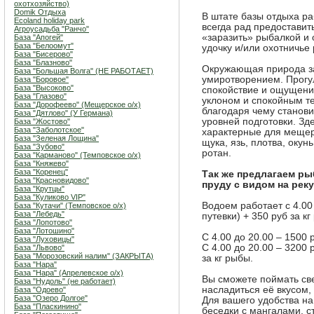
охотхозяйство)
Domik Отдыха
В штате базы отдыха р
Ecoland holiday park
всегда рад предоставит
Агроусадьба "Ранчо"
«заразить» рыбалкой и о
База "Апогей"
База "Белоомут"
удочку и/или охотничье
База "Бисерово"
База "Блазново"
Окружающая природа за
База "Большая Волга" (НЕ РАБОТАЕТ)
умиротворением. Прогул
База "Боровое"
База "Высоково"
спокойствие и ощущение
База "Глазово"
уклоном и спокойным те
База "Дорофеево" (Мещерское о/х)
благодаря чему станов
База "Дятлово" (У Германа)
уровней подготовки. Зд
База "Жостово"
База "Заболотское"
характерные для мещерс
База "Зеленая Лощина"
щука, язь, плотва, окун
База "Зубово"
ротан.
База "Карманово" (Темповское о/х)
База "Княжево"
База "Коренец"
Так же предлагаем р
База "Красновидово"
пруду с видом на реку
База "Крутцы"
База "Куликово VIP"
Водоем работает с 4.00 
База "Кутачи" (Темповское о/х)
База "Лебедь"
путевки) + 350 руб за к
База "Лопотово"
База "Лотошино"
С 4.00 до 20.00 – 1500 
База "Луховицы"
С 4.00 до 20.00 – 3200 
База "Львово"
База "Морозовский налим" (ЗАКРЫТА)
за кг рыбы.
База "Нара"
База "Нара" (Апрелевское о/х)
Вы сможете поймать св
База "Нудоль" (не работает)
насладиться её вкусом,
База "Одоево"
База "Озеро Долгое"
Для вашего удобства н
База "Пласкинино"
беседки с мангалами, 