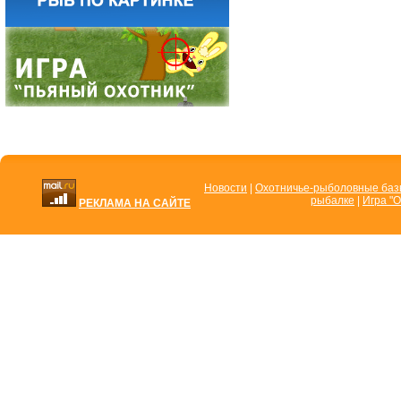
Новости
|
Охотничье-рыболовные ба
рыбалке
|
Игра "О
РЕКЛАМА НА САЙТЕ