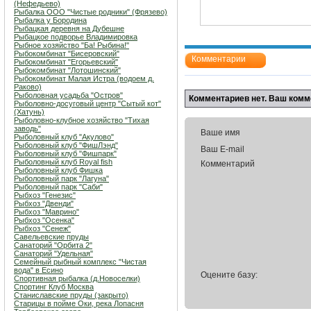
(Нефедьево)
Рыбалка ООО "Чистые родники" (Фрязево)
Рыбалка у Бородина
Рыбацкая деревня на Дубешне
Рыбацкое подворье Владимировка
Рыбное хозяйство "Ба! Рыбина!"
Рыбокомбинат "Бисеровский"
Комментарии
Рыбокомбинат "Егорьевский"
Рыбокомбинат "Лотошинский"
Рыбокомбинат Малая Истра (водоем д.
Раково)
Рыболовная усадьба "Остров"
Комментариев нет. Ваш комм
Рыболовно-досуговый центр "Сытый кот"
(Хатунь)
Рыболовно-клубное хозяйство "Тихая
заводь"
Ваше имя
Рыболовный клуб "Акулово"
Рыболовный клуб "ФишЛэнд"
Ваш E-mail
Рыболовный клуб "Фишпарк"
Рыболовный клуб Royal fish
Комментарий
Рыболовный клуб Фишка
Рыболовный парк "Лагуна"
Рыболовный парк "Саби"
Рыбхоз "Генезис"
Рыбхоз "Двенди"
Рыбхоз "Маврино"
Рыбхоз "Осенка"
Рыбхоз "Сенеж"
Савельевские пруды
Санаторий "Орбита 2"
Санаторий "Удельная"
Семейный рыбный комплекс "Чистая
вода" в Есино
Оцените базу:
Спортивная рыбалка (д.Новоселки)
Спортинг Клуб Москва
Станиславские пруды (закрыто)
Старицы в пойме Оки, река Лопасня