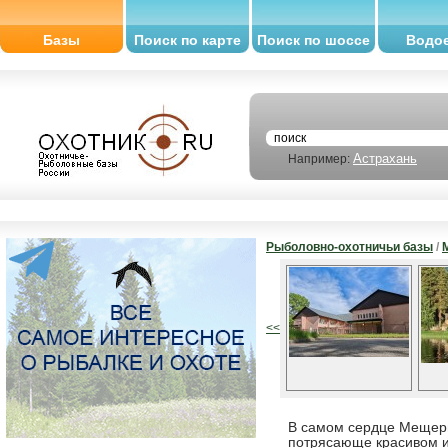
Базы
Поиск по карте
Поиск по шоссе
Водо
Астрахань
Например:
Рыболовно-охотничьи базы
/
<<
В самом сердце Мещер
потрясающе красивом и 