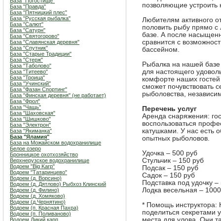
База "Погостище"
позволяющие устроить 
База "Правда"
База "Пятницкий плес"
База "Русская рыбалка"
Любителям активного от
База "Салют"
половить рыбу прямо с 
База "Сатурн"
базе. А после насыщенн
База "Святогорово"
сравнится с возможност
База "Славянская деревня"
База "Спутник"
бассейном.
База "Старые Традиции"
База "Стерж"
Рыбалка на нашей базе
База "Таболово"
для настоящего удовол
База "Титеево"
База "Троица"
комфорте наших гостей 
База "Учинский"
сможет почувствовать 
База "Фазан Спортинг"
рыболовства, независим
База "Финская деревня" (не работает)
База "Фрол"
База "Чащь"
Перечень услуг
База "Шаховская"
Аренда снаряжения: го
База "Шишково"
воспользоваться профе
База "Электрон"
катушками. У нас есть 
База "Якиманка"
База "Яламия"
опытных рыболовов.
База на Можайском водохранилище
Белое озеро
Удочка – 500 руб
Бронницкое охотхозяйство
Стульчик – 150 руб
Верхнерузское водохранилище
Водоем "Big Karp"
Подсак – 150 руб
Водоем "Татаринцево"
Садок – 150 руб
Водоем (д. Ворсино)
Подставка под удочку –
Водоем (д. Дятлово) Рыбхоз Клинский
Лодка весельная – 1000
Водоем (д. Филино)
Водоем (д. Хомяково)
Водоем (д.Чернятино)
* Помощь инструктора:
Водоем (п. Красная Пахра)
поделиться секретами 
Водоем (п. Поливаново)
места для улова. Они т
Водоем Дикий карп