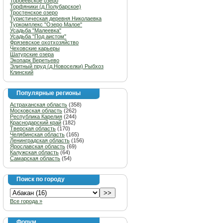
Торбеевское озеро
Торфяники (д.Полубарское)
Тростенское озеро
Туристическая деревня Николаевка
Туркомплекс "Озеро Малое"
Усадьба "Малеевка"
Усадьба "Под аистом"
Фрязевское охотхозяйство
Чеховские карьеры
Шатурские озера
Экопарк Веретьево
Элитный пруд (д.Новоселки) Рыбхоз
Клинский
Популярные регионы
Астраханская область
(358)
Московская область
(262)
Республика Карелия
(244)
Краснодарский край
(182)
Тверская область
(170)
Челябинская область
(165)
Ленинградская область
(156)
Ярославская область
(69)
Калужская область
(64)
Самарская область
(54)
Поиск по городу
Все города »
Форум