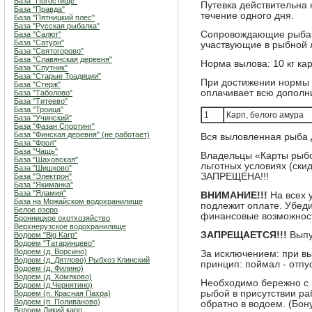
База "Погостище"
Путевка действительна 
База "Правда"
течение одного дня.
База "Пятницкий плес"
База "Русская рыбалка"
Сопровождающие рыбака
База "Салют"
База "Сатурн"
участвующие в рыбной л
База "Святогорово"
База "Славянская деревня"
Норма вылова: 10 кг ка
База "Спутник"
База "Старые Традиции"
При достижении нормы 
База "Стерж"
оплачивает всю дополн
База "Таболово"
База "Титеево"
База "Троица"
1
Карп, белого амура
База "Учинский"
База "Фазан Спортинг"
База "Финская деревня" (не работает)
Вся выловленная рыба 
База "Фрол"
База "Чащь"
Владельцы «Карты рыбо
База "Шаховская"
льготных условиях (ски
База "Шишково"
ЗАПРЕЩЕНА!!!
База "Электрон"
База "Якиманка"
База "Яламия"
ВНИМАНИЕ!!!
На всех 
База на Можайском водохранилище
подлежит оплате. Убед
Белое озеро
финансовые возможнос
Бронницкое охотхозяйство
Верхнерузское водохранилище
ЗАПРЕЩАЕТСЯ!!!
Выпу
Водоем "Big Karp"
Водоем "Татаринцево"
Водоем (д. Ворсино)
За исключением: при в
Водоем (д. Дятлово) Рыбхоз Клинский
принцип: поймал - отпу
Водоем (д. Филино)
Водоем (д. Хомяково)
Необходимо бережно с 
Водоем (д.Чернятино)
рыбой в присутствии ра
Водоем (п. Красная Пахра)
Водоем (п. Поливаново)
обратно в водоем. (Бон
Водоем Дикий карп