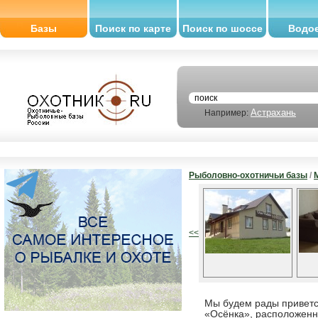
Базы
Поиск по карте
Поиск по шоссе
Водо
Астрахань
Например:
Рыболовно-охотничьи базы
/
<<
Мы будем рады приветс
«Осёнка», расположенн