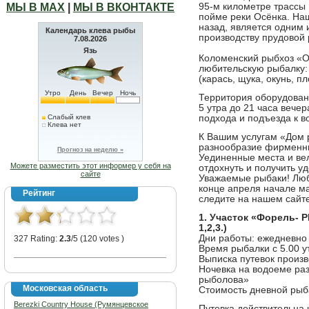
МЫ В МАХ
|
МЫ В ВКОНТАКТЕ
95-м километре трассы 
пойме реки Осёнка. Наш
назад, является одним
Календарь клева рыбы
производству прудовой
7.08.2026
Язь
Коломенский рыбхоз «О
любительскую рыбалку: 
(карась, щука, окунь, пл
Утро
День
Вечер
Ночь
Территория оборудована
5 утра до 21 часа вече
Слабый клев
подхода и подъезда к 
Клева нет
К Вашим услугам «Дом р
разнообразие фирменны
Прогноз на неделю »
Уединенные места и ве
Можете разместить этот информер у себя на
отдохнуть и получить у
сайте
Уважаемые рыбаки! Люб
конце апреля начале ма
Рейтинг
следите на нашем сайте
1. Участок «Форель- 
1,2,3.)
Дни работы: ежедневно
327 Rating:
2.3
/5 (120 votes )
Время рыбалки с 5.00 у
Выписка путевок произв
Ночевка на водоеме ра
рыболова»
Московская область
Стоимость дневной рыба
Berezki Country House (Румянцевское
Путевка действительна 