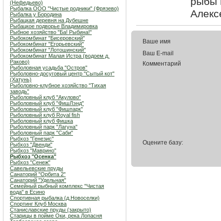
рыбы 
(Нефедьево)
Рыбалка ООО "Чистые родники" (Фрязево)
Алекс
Рыбалка у Бородина
Рыбацкая деревня на Дубешне
Рыбацкое подворье Владимировка
Рыбное хозяйство "Ба! Рыбина!"
Рыбокомбинат "Бисеровский"
Ваше имя
Рыбокомбинат "Егорьевский"
Рыбокомбинат "Лотошинский"
Ваш E-mail
Рыбокомбинат Малая Истра (водоем д.
Раково)
Комментарий
Рыболовная усадьба "Остров"
Рыболовно-досуговый центр "Сытый кот"
(Хатунь)
Рыболовно-клубное хозяйство "Тихая
заводь"
Рыболовный клуб "Акулово"
Рыболовный клуб "ФишЛэнд"
Рыболовный клуб "Фишпарк"
Рыболовный клуб Royal fish
Рыболовный клуб Фишка
Рыболовный парк "Лагуна"
Рыболовный парк "Саби"
Рыбхоз "Генезис"
Оцените базу:
Рыбхоз "Двенди"
Рыбхоз "Маврино"
Рыбхоз "Осенка"
Рыбхоз "Сенеж"
Савельевские пруды
Санаторий "Орбита 2"
Санаторий "Удельная"
Семейный рыбный комплекс "Чистая
вода" в Есино
Спортивная рыбалка (д.Новоселки)
Спортинг Клуб Москва
Станиславские пруды (закрыто)
Старицы в пойме Оки, река Лопасня