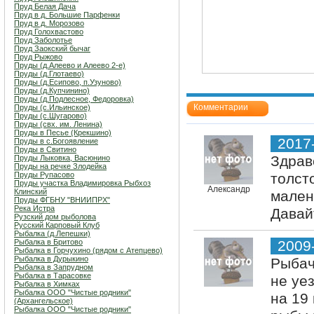
Пруд Белая Дача
Пруд в д. Большие Парфенки
Пруд в д. Морозово
Пруд Голохвастово
Пруд Заболотье
Пруд Заокский бычаг
Пруд Рыжово
Пруды (д.Алеево и Алеево 2-е)
Пруды (д.Глотаево)
Пруды (д.Есипово, п.Узуново)
Пруды (д.Купчинино)
Пруды (д.Подлесное, Федоровка)
Комментарии
Пруды (с.Ильинское)
Пруды (с.Шугарово)
Пруды (свх. им. Ленина)
Пруды в Песье (Крекшино)
2017
Пруды в с.Богоявление
Пруды в Свитино
Здрав
Пруды Лыковка, Васюнино
Пруды на речке Злодейка
Пруды Рупасово
толст
Пруды участка Владимировка Рыбхоз
Александр
Клинский
мален
Пруды ФГБНУ "ВНИИПРХ"
Река Истра
Давай
Рузский дом рыболова
Русский Карповый Клуб
Рыбалка (д.Лепешки)
Рыбалка в Бритово
2009
Рыбалка в Горчухино (рядом с Атепцево)
Рыбалка в Дурыкино
Рыбач
Рыбалка в Запрудном
Рыбалка в Тарасовке
не уе
Рыбалка в Химках
Рыбалка ООО "Чистые родники"
на 19
(Архангельское)
Рыбалка ООО "Чистые родники"