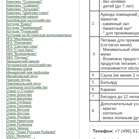
- без ночёвки
Комплекс "Солонцово"
Комплекс "Софрино"
- детей (до
7 лет)
Комплекс "Хотьково"
Комплекс "Шиблово-горки"
Аренда помещений 
Кореневский карьер
банкетов:
Коробовское охотхозяйство
2.
- каминный зал
Коттедж "Енино"
Коттедж "Прибрежный"
- банкетный зал*
Коттедж "Туровский"
- * для проживающи
Коттеджи на Истринском водохранилище
КРХ "Мосфишер"
Питание для прож
КРХ "Репниково"
(согласно меню)
КРХ "Светлые горы"
- Минимальный обяз
КРХ "Супер Карп"
КФХ "Возрождение"
3.
меню
КФХ "Прудцы"
- Возможно предост
Ланьшинский карьер
продуктов питания, 
Лотошинское охотхозяйство
оплачивается обсл
Медвежьи озера
Минаевский дом рыболова
4.
Сауна
(не менее
2 ч
Михайловский пруд
Нарские пруды
5.
Бильярд
Новоникольский пруд
Озерецкое охотхозяйство
6.
Караоке
Озеро (c.Суково)
Озеро Алпатово
7.
Беседка до
12 чело
Озеро Бисерово
Озеро Глубокое
Дополнительные ус
Озеро Городное
- мангал
Озеро Круглое
8.
- коптильня
Озеро Круглое
Озеро Луковое
- вязка поленьев (д
Озеро Никитское
Озеро Полецкое
Озеро Черное
Телефон:
+7 (496) 61
ООО "Триал Русская Рыбалка"
ООО "Фалькон"