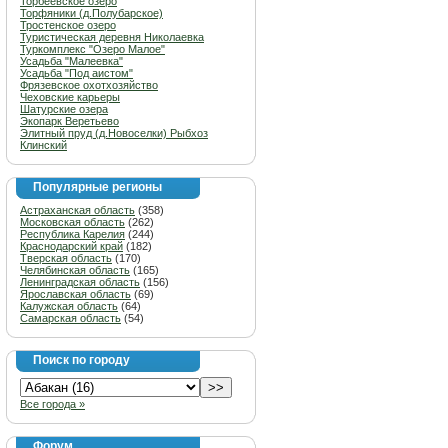
Торбеевское озеро
Торфяники (д.Полубарское)
Тростенское озеро
Туристическая деревня Николаевка
Туркомплекс "Озеро Малое"
Усадьба "Малеевка"
Усадьба "Под аистом"
Фрязевское охотхозяйство
Чеховские карьеры
Шатурские озера
Экопарк Веретьево
Элитный пруд (д.Новоселки) Рыбхоз
Клинский
Популярные регионы
Астраханская область
(358)
Московская область
(262)
Республика Карелия
(244)
Краснодарский край
(182)
Тверская область
(170)
Челябинская область
(165)
Ленинградская область
(156)
Ярославская область
(69)
Калужская область
(64)
Самарская область
(54)
Поиск по городу
Все города »
Форум