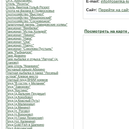
ОРХ "Коротыгино"
E-mail:
info@osenka-ko
Отель "Яхонты"
Отель Дмитров Гольф Резорт
Сайт:
Перейти на сай
Охота на фазана в Подмосковье
Охотхозяйство "Выстрел"
Охотхозяйство "Мишеронский"
Охотхозяйство "Сосновецкое"
Палаточный лагерь "Завидовские холмы"
Пансионат "Вербилки"
Посмотреть на карте
Пансионат "Истра Холидей"
Пансионат "Ликино"
Пансионат "Нара"
Пансионат "Ока"
Пансионат "Парус"
Пансионат "Соколова Пустынь"
Парк "Рыбнадзор"
Парк Дракино
Парк рыбалки и отдыха "Лагуна" (д.
Еганово)
Парк-отель "Кранкино"
Песчаный карьер Аборино
Платная рыбалка в парке "Лосиный
остров" Клевое место
Платный пруд ВНИИ кормов
Пруд "В гостях у Мелании"
Пруд "Заворово"
Пруд "Костино"
Пруд (д.Дальние Прудищи)
Пруд (д.Коробово)
Пруд (д.Красный Путь)
Пруд (д.Малинники)
Пруд (д.Минино)
Пруд (п. Рогово)
Пруд (п.Вороново)
Пруд (п.Горки Ленинские)
Пруд (пл. Калинина)
Пруд Gold Fish в Шапкино
Пруд Алешинский