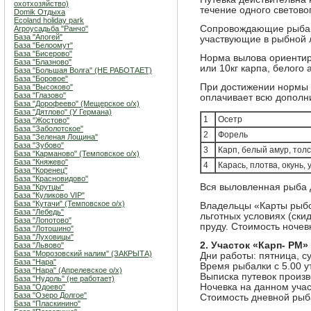
охотхозяйство)
течение одного светово
Domik Отдыха
Ecoland holiday park
Сопровождающие рыбака
Агроусадьба "Ранчо"
База "Апогей"
участвующие в рыбной л
База "Белоомут"
База "Бисерово"
Норма вылова ориентиров
База "Блазново"
или 10кг карпа, белого 
База "Большая Волга" (НЕ РАБОТАЕТ)
База "Боровое"
При достижении нормы 
База "Высоково"
База "Глазово"
оплачивает всю дополн
База "Дорофеево" (Мещерское о/х)
База "Дятлово" (У Германа)
1
Осетр
База "Жостово"
База "Заболотское"
2
Форель
База "Зеленая Лощина"
База "Зубово"
3
Карп, белый амур, тол
База "Карманово" (Темповское о/х)
База "Княжево"
4
Карась, плотва, окунь, 
База "Коренец"
База "Красновидово"
Вся выловленная рыба 
База "Крутцы"
База "Куликово VIP"
База "Кутачи" (Темповское о/х)
Владельцы «Карты рыбо
База "Лебедь"
льготных условиях (ски
База "Лопотово"
пруду. Стоимость ночев
База "Лотошино"
База "Луховицы"
2. Участок «Карп- РМ»
База "Львово"
База "Морозовский налим" (ЗАКРЫТА)
Дни работы: пятница, с
База "Нара"
Время рыбалки с 5.00 у
База "Нара" (Апрелевское о/х)
Выписка путевок произв
База "Нудоль" (не работает)
Ночевка на данном уча
База "Одоево"
База "Озеро Долгое"
Стоимость дневной рыба
База "Пласкинино"