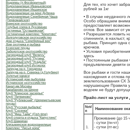
Водоемы (п.Фосфоритный)
Для тех, кто хочет заб
Водохранилище Иваньковское
рублей за 1кг
Водохранилище Икшинское
Водохранилище на реке Дубенка
• В случае неудачного л
Водохранилище Серебряная Чаша
(Первомайское)
Особо обращаем вниман
Воинское охотхозяйство
предоставляет возможно
Голубые озера в Луховицах
отлов. Все зависит от у
Гостиница "Осташевcкая"
• Разрешается ловить н
Гостиничный комплекс "Креатово"
Долголуговское охотхозяйство
спиннинги, в нахлыст, к
Дом отдыха "Серебряный век"
рыбака. Принцип одна с
Дом охотника и рыбака
крючков.
Есинские пруды
• Условия приобретени
Заболотское охотхозяйство
Загородный клуб "Величъ"
здесь
Загородный клуб "Путина"
• Постоянным рыбакам С
Загородный клуб "Усадьба"
предъявлении девяти о
Загородный клуб Ихтиолог
Запруда на р. Городенка
Все рыбаки и гости наш
Запруда на р. Северка (д.Голубино)
Золотые караси
нахождения и отлова п
Истринский дом рыболова
землепользования СХ З
Истринское охотхозяйство
нарушающие Правила у
Канал им.Москвы
водоем не будут допуще
Карабаново на Шерне
Клуб "Клинское заозерье"
Клуб "Литвиново"
Прайс-лист на услуги
Клуб "Рублевский" (Шереметьевские
пруды)
№п/
Клуб "Русская рыбалка"
Наименование ока
Клуб "Сосенки"
п
Клуб "Фиш Тайм" (Fish-time)
Клуб спорта и отдыха "Капустино"
Проживание (до
15 
Клуб Шамиран
- сутки
(пн-чт)
Клязьминское водохранилище
- сутки
(пт-вс)
1.
Комплекс "Лисья нора"