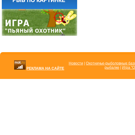
Новости
|
Охотничье-рыболовные ба
рыбалке
|
Игра "О
РЕКЛАМА НА САЙТЕ