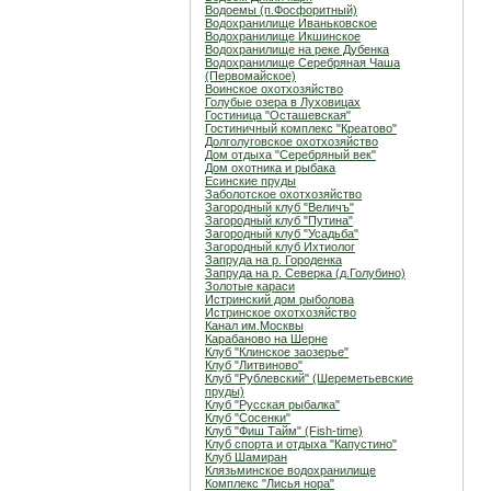
Водоемы (п.Фосфоритный)
Водохранилище Иваньковское
Водохранилище Икшинское
Водохранилище на реке Дубенка
Водохранилище Серебряная Чаша
(Первомайское)
Воинское охотхозяйство
Голубые озера в Луховицах
Гостиница "Осташевcкая"
Гостиничный комплекс "Креатово"
Долголуговское охотхозяйство
Дом отдыха "Серебряный век"
Дом охотника и рыбака
Есинские пруды
Заболотское охотхозяйство
Загородный клуб "Величъ"
Загородный клуб "Путина"
Загородный клуб "Усадьба"
Загородный клуб Ихтиолог
Запруда на р. Городенка
Запруда на р. Северка (д.Голубино)
Золотые караси
Истринский дом рыболова
Истринское охотхозяйство
Канал им.Москвы
Карабаново на Шерне
Клуб "Клинское заозерье"
Клуб "Литвиново"
Клуб "Рублевский" (Шереметьевские
пруды)
Клуб "Русская рыбалка"
Клуб "Сосенки"
Клуб "Фиш Тайм" (Fish-time)
Клуб спорта и отдыха "Капустино"
Клуб Шамиран
Клязьминское водохранилище
Комплекс "Лисья нора"