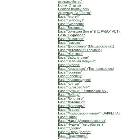
охотхозяйство)
Domik Отдыха
Ecoland holiday park
Агроусадьба "Ранчо"
База "Апогей"
База "Белоомут"
База "Бисерово"
База "Блазново"
База "Большая Волга" (НЕ РАБОТАЕТ)
База "Боровое"
База "Высоково"
База "Глазово"
База "Дорофеево" (Мещерское о/х)
База "Дятлово" (У Германа)
База "Жостово"
База "Заболотское"
База "Зеленая Лощина"
База "Зубово"
База "Карманово" (Темповское о/х)
База "Княжево"
База "Коренец"
База "Красновидово"
База "Крутцы"
База "Куликово VIP"
База "Кутачи" (Темповское о/х)
База "Лебедь"
База "Лопотово"
База "Лотошино"
База "Луховицы"
База "Львово"
База "Морозовский налим" (ЗАКРЫТА)
База "Нара"
База "Нара" (Апрелевское о/х)
База "Нудоль" (не работает)
База "Одоево"
База "Озеро Долгое"
База "Пласкинино"