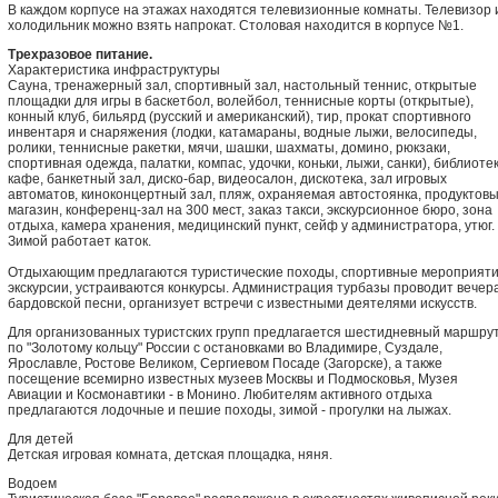
В каждом корпусе на этажах находятся телевизионные комнаты. Телевизор 
холодильник можно взять напрокат. Столовая находится в корпусе №1.
Трехразовое питание.
Характеристика инфраструктуры
Сауна, тренажерный зал, спортивный зал, настольный теннис, открытые
площадки для игры в баскетбол, волейбол, теннисные корты (открытые),
конный клуб, бильярд (русский и американский), тир, прокат спортивного
инвентаря и снаряжения (лодки, катамараны, водные лыжи, велосипеды,
ролики, теннисные ракетки, мячи, шашки, шахматы, домино, рюкзаки,
спортивная одежда, палатки, компас, удочки, коньки, лыжи, санки), библиотек
кафе, банкетный зал, диско-бар, видеосалон, дискотека, зал игровых
автоматов, киноконцертный зал, пляж, охраняемая автостоянка, продуктов
магазин, конференц-зал на 300 мест, заказ такси, экскурсионное бюро, зона
отдыха, камера хранения, медицинский пункт, сейф у администратора, утюг.
Зимой работает каток.
Отдыхающим предлагаются туристические походы, спортивные мероприяти
экскурсии, устраиваются конкурсы. Администрация турбазы проводит вечер
бардовской песни, организует встречи с известными деятелями искусств.
Для организованных туристских групп предлагается шестидневный маршру
по "Золотому кольцу" России с остановками во Владимире, Суздале,
Ярославле, Ростове Великом, Сергиевом Посаде (Загорске), а также
посещение всемирно известных музеев Москвы и Подмосковья, Музея
Авиации и Космонавтики - в Монино. Любителям активного отдыха
предлагаются лодочные и пешие походы, зимой - прогулки на лыжах.
Для детей
Детская игровая комната, детская площадка, няня.
Водоем