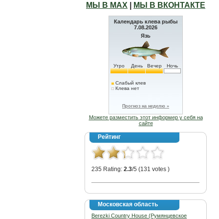
МЫ В МАХ
|
МЫ В ВКОНТАКТЕ
Календарь клева рыбы
7.08.2026
Язь
Утро
День
Вечер
Ночь
Слабый клев
Клева нет
Прогноз на неделю »
Можете разместить этот информер у себя на
сайте
Рейтинг
235 Rating:
2.3
/5 (131 votes )
Московская область
Berezki Country House (Румянцевское