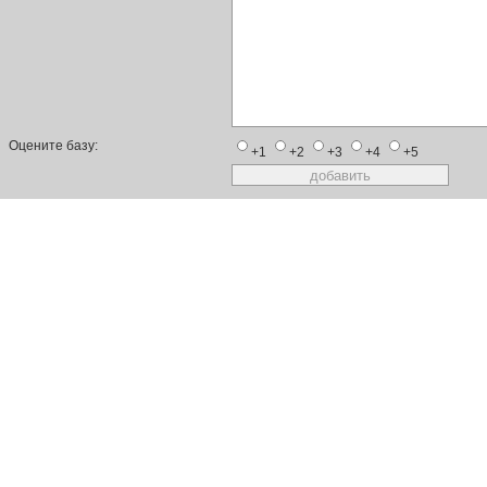
Оцените базу:
+1
+2
+3
+4
+5