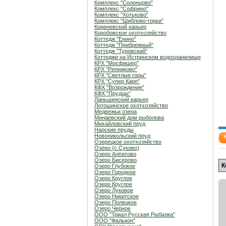
Комплекс "Солонцово"
Комплекс "Софрино"
Комплекс "Хотьково"
Комплекс "Шиблово-горки"
Кореневский карьер
Коробовское охотхозяйство
Коттедж "Енино"
Коттедж "Прибрежный"
Коттедж "Туровский"
Коттеджи на Истринском водохранилище
КРХ "Мосфишер"
КРХ "Репниково"
КРХ "Светлые горы"
КРХ "Супер Карп"
КФХ "Возрождение"
КФХ "Прудцы"
Ланьшинский карьер
Лотошинское охотхозяйство
Медвежьи озера
Минаевский дом рыболова
Михайловский пруд
Нарские пруды
Новоникольский пруд
Озерецкое охотхозяйство
Озеро (c.Суково)
Озеро Алпатово
Озеро Бисерово
К
Озеро Глубокое
Озеро Городное
Озеро Круглое
Озеро Круглое
Озеро Луковое
Озеро Никитское
Озеро Полецкое
Озеро Черное
ООО "Триал Русская Рыбалка"
ООО "Фалькон"