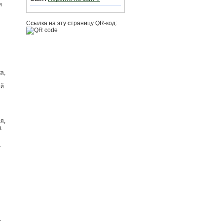
и
Ссылка на эту страницу QR-код:
а,
ый
я,
а
т