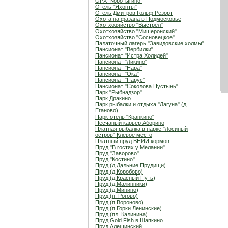
ОРХ "Коротыгино"
Отель "Яхонты"
Отель Дмитров Гольф Резорт
Охота на фазана в Подмосковье
Охотхозяйство "Выстрел"
Охотхозяйство "Мишеронский"
Охотхозяйство "Сосновецкое"
Палаточный лагерь "Завидовские холмы"
Пансионат "Вербилки"
Пансионат "Истра Холидей"
Пансионат "Ликино"
Пансионат "Нара"
Пансионат "Ока"
Пансионат "Парус"
Пансионат "Соколова Пустынь"
Парк "Рыбнадзор"
Парк Дракино
Парк рыбалки и отдыха "Лагуна" (д.
Еганово)
Парк-отель "Кранкино"
Песчаный карьер Аборино
Платная рыбалка в парке "Лосиный
остров" Клевое место
Платный пруд ВНИИ кормов
Пруд "В гостях у Мелании"
Пруд "Заворово"
Пруд "Костино"
Пруд (д.Дальние Прудищи)
Пруд (д.Коробово)
Пруд (д.Красный Путь)
Пруд (д.Малинники)
Пруд (д.Минино)
Пруд (п. Рогово)
Пруд (п.Вороново)
Пруд (п.Горки Ленинские)
Пруд (пл. Калинина)
Пруд Gold Fish в Шапкино
Пруд Алешинский