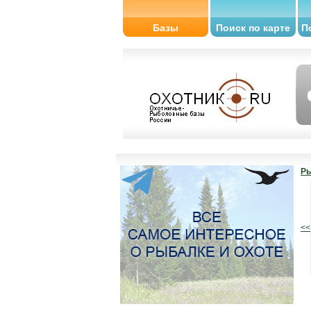
Базы
Поиск по карте
П
Ры
<<