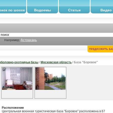
оиск по шоссе
Водоемы
Статьи
Видео
Астрахань
Например:
боловно-охотничьи базы
/
Московская область
/ База "Боровое"
Расположение
Центральная военная туристическая база "Боровое" расположена в 67