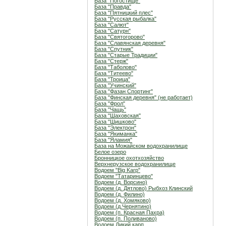
База "Погостище"
База "Правда"
База "Пятницкий плес"
База "Русская рыбалка"
База "Салют"
База "Сатурн"
База "Святогорово"
База "Славянская деревня"
База "Спутник"
База "Старые Традиции"
База "Стерж"
База "Таболово"
База "Титеево"
База "Троица"
База "Учинский"
База "Фазан Спортинг"
База "Финская деревня" (не работает)
База "Фрол"
База "Чащь"
База "Шаховская"
База "Шишково"
База "Электрон"
База "Якиманка"
База "Яламия"
База на Можайском водохранилище
Белое озеро
Бронницкое охотхозяйство
Верхнерузское водохранилище
Водоем "Big Karp"
Водоем "Татаринцево"
Водоем (д. Ворсино)
Водоем (д. Дятлово) Рыбхоз Клинский
Водоем (д. Филино)
Водоем (д. Хомяково)
Водоем (д.Чернятино)
Водоем (п. Красная Пахра)
Водоем (п. Поливаново)
Водоем Дикий карп