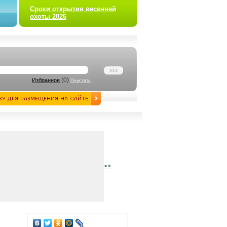
Сроки открытия весенней
охоты 2026
(
0
)
Избранное
Очистить
>>