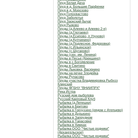
Пруд Белая Дача
Пруд в д. Большие Парфенки
Пруд в д. Морозово
Пруд Голохвастово
Пруд Заболотье
Пруд Заокский бычаг
Пруд Рыжово
Пруды (д.Алеево и Алеево 2-е)
Пруды (д.Глотаево)
Пруды (д.Есипово, п.Узуново)
Пруды (д.Купчинино)
Пруды (д.Подлесное, Федоровка)
Пруды (с.Ильинское)
Пруды (с.Шугарово)
Пруды (свх. им. Ленина)
Пруды в Песье (Крекшино)
Пруды в с.Богоявление
Пруды в Свитино
Пруды Лыковка, Васюнино
Пруды на речке Злодейка
Пруды Рупасово
Пруды участка Владимировка Рыбхоз
Клинский
Пруды ФГБНУ "ВНИИПРХ"
Река Истра
Рузский дом рыболова
Русский Карповый Клуб
Рыбалка (д.Лепешки)
Рыбалка в Бритово
Рыбалка в Горчухино (рядом с Атепцево)
Рыбалка в Дурыкино
Рыбалка в Запрудном
Рыбалка в Тарасовке
Рыбалка в Химках
Рыбалка ООО "Чистые родники"
(Архангельское)
Рыбалка ООО "Чистые родники"