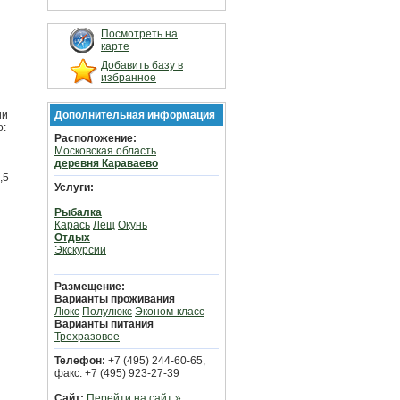
Посмотреть на
карте
Добавить базу в
избранное
ии
Дополнительная информация
о:
Расположение:
Московская область
деревня Караваево
,5
Услуги:
Рыбалка
Карась
Лещ
Окунь
Отдых
Экскурсии
Размещение:
Варианты проживания
Люкс
Полулюкс
Эконом-класс
Варианты питания
Трехразовое
Телефон:
+7 (495) 244-60-65,
факс: +7 (495) 923-27-39
Сайт:
Перейти на сайт »