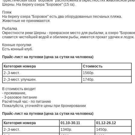
Туристическая база "Боровое" расположена в окрестностях живописной рек
Шерны. На берегу озера "Боровое" (15 га).
Пляж
На берегу озера "Боровое" есть два оборудованных песчаных пляжа.
Животные не принимаются.
Рыбалка
Окрестности реки Шерны - прекрасное место для рыбалки, а озеро "Боровое
славится чистейшей водой и обилием рыбы, имеется прокат удочек и лодок.
Конные прогулки
Есть конный клуб.
Прайс-лист на путевки (цена за сутки на человека)
Категория номера
Стоимость
2-,3-мест.
1560р.
2-,3-мест. улучшен.
1740р.
В стоимость входит
- проживание,
- 3-разовое питание
Расчётный час - по питанию
Пожалуйста, уточняйте цены при бронировании
Прайс-лист на путевки (цена за сутки на человека)
Категория номера
01.10-30.11
01.12-26.12
2-,3-мест.
1340р.
1450р.