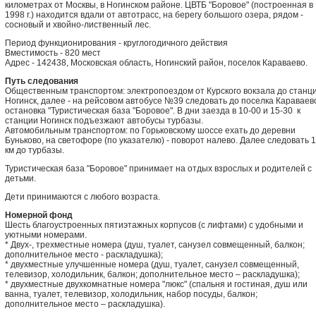
километрах от Москвы, в Ногинском районе. ЦВТБ "Боровое" (построенная в
1998 г.) находится вдали от автотрасс, на берегу большого озера, рядом -
сосновый и хвойно-лиственный лес.
Период функционирования - круглогодичного действия
Вместимость - 820 мест
Адрес - 142438, Московская область, Ногинский район, поселок Караваево.
Путь следования
Общественным транспортом: электропоездом от Курского вокзала до станц
Ногинск, далее - на рейсовом автобусе №39 следовать до поселка Караваев
остановка "Туристическая база "Боровое". В дни заезда в 10-00 и 15-30 к
станции Ногинск подъезжают автобусы турбазы.
Автомобильным транспортом: по Горьковскому шоссе ехать до деревни
Буньково, на светофоре (по указателю) - поворот налево. Далее следовать 1
км до турбазы.
Туристическая база "Боровое" принимает на отдых взрослых и родителей с
детьми.
Дети принимаются с любого возраста.
Номерной фонд
Шесть благоустроенных пятиэтажных корпусов (с лифтами) с удобными и
уютными номерами.
* Двух-, трехместные номера (душ, туалет, санузел совмещенный, балкон;
дополнительное место - раскладушка);
* двухместные улучшенные номера (душ, туалет, санузел совмещенный,
телевизор, холодильник, балкон; дополнительное место – раскладушка);
* двухместные двухкомнатные номера "люкс" (спальня и гостиная, душ или
ванна, туалет, телевизор, холодильник, набор посуды, балкон;
дополнительное место – раскладушка).