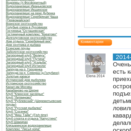
Водоемы (п.Фосфоритный)
Водохранилище Иваньковское
Водохранилище Икшинское
Водохранилище на реке Дубенка
Водохранилище Серебряная Чаша
(Первомайское)
Воинское охотхозяйство
Голубые озера в Луховицах
Гостиница "Осташевcкая"
Гостиничный комплекс "Креатово"
Долголуговское охотхозяйство
Дом отдыха "Серебряный век"
Комментарии
Дом охотника и рыбака
Есинские пруды
Заболотское охотхозяйство
Загородный клуб "Величъ"
2014
Загородный клуб "Путина"
Загородный клуб "Усадьба"
Очень
Загородный клуб Ихтиолог
Запруда на р. Городенка
есть 
Запруда на р. Северка (д.Голубино)
Elena 2014
Золотые караси
приех
Истринский дом рыболова
Истринское охотхозяйство
остро
Канал им.Москвы
Карабаново на Шерне
подъе
Клуб "Клинское заозерье"
Клуб "Литвиново"
детьм
Клуб "Рублевский" (Шереметьевские
пруды)
ловил
Клуб "Русская рыбалка"
Клуб "Сосенки"
кавар
Клуб "Фиш Тайм" (Fish-time)
Клуб спорта и отдыха "Капустино"
делал
Клуб Шамиран
Клязьминское водохранилище
оскор
Комплекс "Лисья нора"