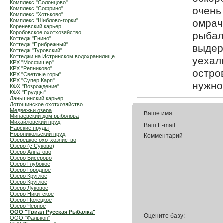
Комплекс "Солонцово"
очень
Комплекс "Софрино"
Комплекс "Хотьково"
Комплекс "Шиблово-горки"
омрач
Кореневский карьер
Коробовское охотхозяйство
рыбал
Коттедж "Енино"
Коттедж "Прибрежный"
выдер
Коттедж "Туровский"
Коттеджи на Истринском водохранилище
уехал
КРХ "Мосфишер"
КРХ "Репниково"
остро
КРХ "Светлые горы"
КРХ "Супер Карп"
нужно
КФХ "Возрождение"
КФХ "Прудцы"
Ланьшинский карьер
Лотошинское охотхозяйство
Медвежьи озера
Ваше имя
Минаевский дом рыболова
Михайловский пруд
Ваш E-mail
Нарские пруды
Новоникольский пруд
Комментарий
Озерецкое охотхозяйство
Озеро (c.Суково)
Озеро Алпатово
Озеро Бисерово
Озеро Глубокое
Озеро Городное
Озеро Круглое
Озеро Круглое
Озеро Луковое
Озеро Никитское
Озеро Полецкое
Озеро Черное
ООО "Триал Русская Рыбалка"
Оцените базу:
ООО "Фалькон"