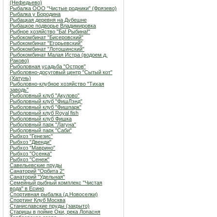
(Нефедьево)
Рыбалка ООО "Чистые родники" (Фрязево)
Рыбалка у Бородина
Рыбацкая деревня на Дубешне
Рыбацкое подворье Владимировка
Рыбное хозяйство "Ба! Рыбина!"
Рыбокомбинат "Бисеровский"
Рыбокомбинат "Егорьевский"
Рыбокомбинат "Лотошинский"
Рыбокомбинат Малая Истра (водоем д.
Раково)
Рыболовная усадьба "Остров"
Рыболовно-досуговый центр "Сытый кот"
(Хатунь)
Рыболовно-клубное хозяйство "Тихая
заводь"
Рыболовный клуб "Акулово"
Рыболовный клуб "ФишЛэнд"
Рыболовный клуб "Фишпарк"
Рыболовный клуб Royal fish
Рыболовный клуб Фишка
Рыболовный парк "Лагуна"
Рыболовный парк "Саби"
Рыбхоз "Генезис"
Рыбхоз "Двенди"
Рыбхоз "Маврино"
Рыбхоз "Осенка"
Рыбхоз "Сенеж"
Савельевские пруды
Санаторий "Орбита 2"
Санаторий "Удельная"
Семейный рыбный комплекс "Чистая
вода" в Есино
Спортивная рыбалка (д.Новоселки)
Спортинг Клуб Москва
Станиславские пруды (закрыто)
Старицы в пойме Оки, река Лопасня