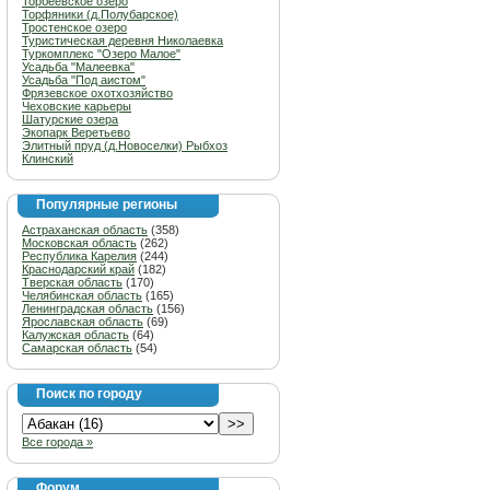
Торбеевское озеро
Торфяники (д.Полубарское)
Тростенское озеро
Туристическая деревня Николаевка
Туркомплекс "Озеро Малое"
Усадьба "Малеевка"
Усадьба "Под аистом"
Фрязевское охотхозяйство
Чеховские карьеры
Шатурские озера
Экопарк Веретьево
Элитный пруд (д.Новоселки) Рыбхоз
Клинский
Популярные регионы
Астраханская область
(358)
Московская область
(262)
Республика Карелия
(244)
Краснодарский край
(182)
Тверская область
(170)
Челябинская область
(165)
Ленинградская область
(156)
Ярославская область
(69)
Калужская область
(64)
Самарская область
(54)
Поиск по городу
Все города »
Форум