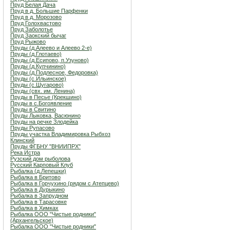
Пруд Белая Дача
Пруд в д. Большие Парфенки
Пруд в д. Морозово
Пруд Голохвастово
Пруд Заболотье
Пруд Заокский бычаг
Пруд Рыжово
Пруды (д.Алеево и Алеево 2-е)
Пруды (д.Глотаево)
Пруды (д.Есипово, п.Узуново)
Пруды (д.Купчинино)
Пруды (д.Подлесное, Федоровка)
Пруды (с.Ильинское)
Пруды (с.Шугарово)
Пруды (свх. им. Ленина)
Пруды в Песье (Крекшино)
Пруды в с.Богоявление
Пруды в Свитино
Пруды Лыковка, Васюнино
Пруды на речке Злодейка
Пруды Рупасово
Пруды участка Владимировка Рыбхоз
Клинский
Пруды ФГБНУ "ВНИИПРХ"
Река Истра
Рузский дом рыболова
Русский Карповый Клуб
Рыбалка (д.Лепешки)
Рыбалка в Бритово
Рыбалка в Горчухино (рядом с Атепцево)
Рыбалка в Дурыкино
Рыбалка в Запрудном
Рыбалка в Тарасовке
Рыбалка в Химках
Рыбалка ООО "Чистые родники"
(Архангельское)
Рыбалка ООО "Чистые родники"