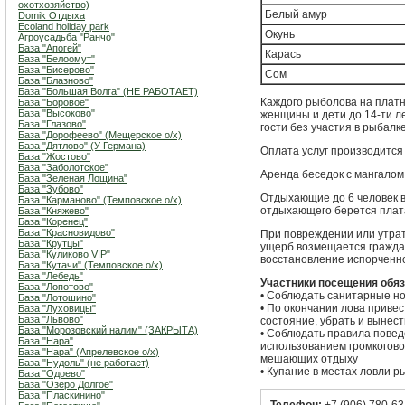
охотхозяйство)
Белый амур
Domik Отдыха
Ecoland holiday park
Окунь
Агроусадьба "Ранчо"
База "Апогей"
Карась
База "Белоомут"
База "Бисерово"
Сом
База "Блазново"
База "Большая Волга" (НЕ РАБОТАЕТ)
Каждого рыболова на платн
База "Боровое"
База "Высоково"
женщины и дети до 14-ти л
База "Глазово"
гости без участия в рыбалк
База "Дорофеево" (Мещерское о/х)
База "Дятлово" (У Германа)
Оплата услуг производится
База "Жостово"
База "Заболотское"
Аренда беседок с мангалом 
База "Зеленая Лощина"
База "Зубово"
Отдыхающие до 6 человек в
База "Карманово" (Темповское о/х)
отдыхающего берется плат
База "Княжево"
База "Коренец"
База "Красновидово"
При повреждении или утра
База "Крутцы"
ущерб возмещается граждан
База "Куликово VIP"
восстановление испорченно
База "Кутачи" (Темповское о/х)
База "Лебедь"
Участники посещения обя
База "Лопотово"
• Соблюдать санитарные н
База "Лотошино"
• По окончании лова приве
База "Луховицы"
База "Львово"
состояние, убрать и вынест
База "Морозовский налим" (ЗАКРЫТА)
• Соблюдать правила повед
База "Нара"
использованием громкогово
База "Нара" (Апрелевское о/х)
мешающих отдыху
База "Нудоль" (не работает)
• Купание в местах ловли 
База "Одоево"
База "Озеро Долгое"
База "Пласкинино"