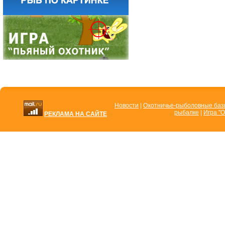
Новости
|
Охотничье-рыболовные ба
рыбалке
|
Игра "О
РЕКЛАМА НА САЙТЕ