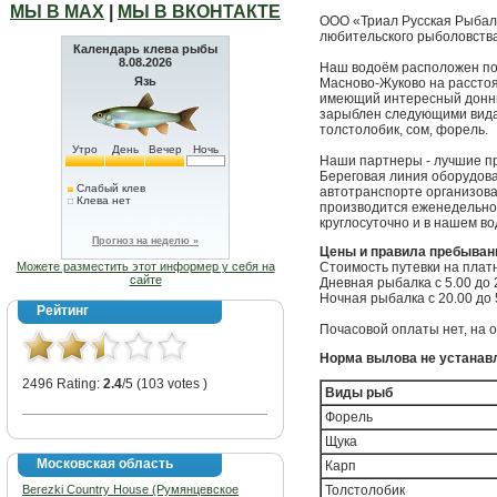
МЫ В МАХ
|
МЫ В ВКОНТАКТЕ
ООО «Триал Русская Рыбал
любительского рыболовства
Календарь клева рыбы
8.08.2026
Наш водоём расположен по а
Язь
Масново-Жуково на расстоя
имеющий интересный донный
зарыблен следующими видами
толстолобик, сом, форель.
Утро
День
Вечер
Ночь
Наши партнеры - лучшие пр
Береговая линия оборудова
Слабый клев
автотранспорте организова
Клева нет
производится еженедельно.
круглосуточно и в нашем в
Прогноз на неделю »
Цены и правила пребывани
Можете разместить этот информер у себя на
Стоимость путевки на плат
сайте
Дневная рыбалка с 5.00 до 2
Ночная рыбалка с 20.00 до 5
Рейтинг
Почасовой оплаты нет, на 
Норма вылова не устанав
2496 Rating:
2.4
/5 (103 votes )
Виды рыб
Форель
Щука
Московская область
Карп
Berezki Country House (Румянцевское
Толстолобик