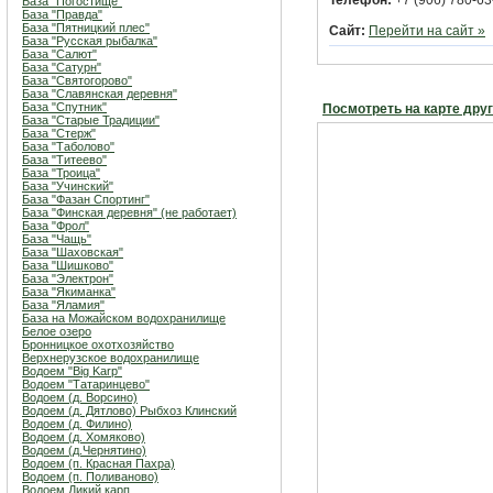
Телефон:
+7 (906) 780-63
База "Погостище"
База "Правда"
База "Пятницкий плес"
Сайт:
Перейти на сайт »
База "Русская рыбалка"
База "Салют"
База "Сатурн"
База "Святогорово"
База "Славянская деревня"
База "Спутник"
Посмотреть на карте дру
База "Старые Традиции"
База "Стерж"
База "Таболово"
База "Титеево"
База "Троица"
База "Учинский"
База "Фазан Спортинг"
База "Финская деревня" (не работает)
База "Фрол"
База "Чащь"
База "Шаховская"
База "Шишково"
База "Электрон"
База "Якиманка"
База "Яламия"
База на Можайском водохранилище
Белое озеро
Бронницкое охотхозяйство
Верхнерузское водохранилище
Водоем "Big Karp"
Водоем "Татаринцево"
Водоем (д. Ворсино)
Водоем (д. Дятлово) Рыбхоз Клинский
Водоем (д. Филино)
Водоем (д. Хомяково)
Водоем (д.Чернятино)
Водоем (п. Красная Пахра)
Водоем (п. Поливаново)
Водоем Дикий карп