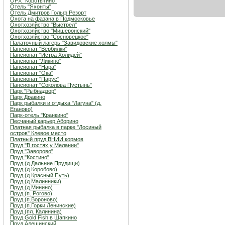
ОРХ "Коротыгино"
Отель "Яхонты"
Отель Дмитров Гольф Резорт
Охота на фазана в Подмосковье
Охотхозяйство "Выстрел"
Охотхозяйство "Мишеронский"
Охотхозяйство "Сосновецкое"
Палаточный лагерь "Завидовские холмы"
Пансионат "Вербилки"
Пансионат "Истра Холидей"
Пансионат "Ликино"
Пансионат "Нара"
Пансионат "Ока"
Пансионат "Парус"
Пансионат "Соколова Пустынь"
Парк "Рыбнадзор"
Парк Дракино
Парк рыбалки и отдыха "Лагуна" (д.
Еганово)
Парк-отель "Кранкино"
Песчаный карьер Аборино
Платная рыбалка в парке "Лосиный
остров" Клевое место
Платный пруд ВНИИ кормов
Пруд "В гостях у Мелании"
Пруд "Заворово"
Пруд "Костино"
Пруд (д.Дальние Прудищи)
Пруд (д.Коробово)
Пруд (д.Красный Путь)
Пруд (д.Малинники)
Пруд (д.Минино)
Пруд (п. Рогово)
Пруд (п.Вороново)
Пруд (п.Горки Ленинские)
Пруд (пл. Калинина)
Пруд Gold Fish в Шапкино
Пруд Алешинский