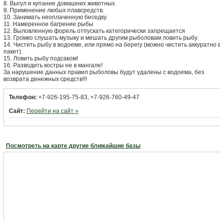
8. Выгул и купание домашних животных.
9. Применение любых плавсредств.
10. Занимать неоплаченную беседку.
11. Намеренное багрение рыбы
12. Выловленную форель отпускать категорически запрещается
13. Громко слушать музыку и мешать другим рыболовам ловить рыбу.
14. Чистить рыбу в водоеме, или прямо на берегу (можно чистить аккуратно 
пакет).
15. Ловить рыбу подсаком!
16. Разводить костры не в мангале!
За нарушение данных правил рыболовы будут удалены с водоема, без
возврата денежных средств!!!
Телефон:
+7-926-195-75-83, +7-926-760-49-47
Сайт:
Перейти на сайт »
Посмотреть на карте другие ближайшие базы