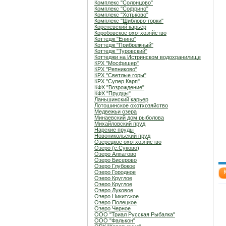
Комплекс "Солонцово"
Комплекс "Софрино"
Комплекс "Хотьково"
Комплекс "Шиблово-горки"
Кореневский карьер
Коробовское охотхозяйство
Коттедж "Енино"
Коттедж "Прибрежный"
Коттедж "Туровский"
Коттеджи на Истринском водохранилище
КРХ "Мосфишер"
КРХ "Репниково"
КРХ "Светлые горы"
КРХ "Супер Карп"
КФХ "Возрождение"
КФХ "Прудцы"
Ланьшинский карьер
Лотошинское охотхозяйство
Медвежьи озера
Минаевский дом рыболова
Михайловский пруд
Нарские пруды
Новоникольский пруд
Озерецкое охотхозяйство
Озеро (c.Суково)
Озеро Алпатово
Озеро Бисерово
Озеро Глубокое
Озеро Городное
Озеро Круглое
Озеро Круглое
Озеро Луковое
Озеро Никитское
Озеро Полецкое
Озеро Черное
ООО "Триал Русская Рыбалка"
ООО "Фалькон"