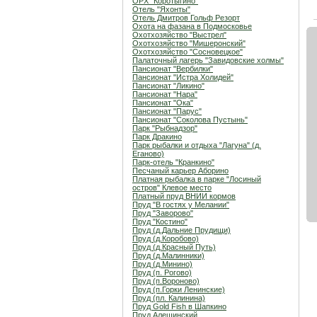
ОРХ "Коротыгино"
Отель "Яхонты"
Отель Дмитров Гольф Резорт
Охота на фазана в Подмосковье
Охотхозяйство "Выстрел"
Охотхозяйство "Мишеронский"
Охотхозяйство "Сосновецкое"
Палаточный лагерь "Завидовские холмы"
Пансионат "Вербилки"
Пансионат "Истра Холидей"
Пансионат "Ликино"
Пансионат "Нара"
Пансионат "Ока"
Пансионат "Парус"
Пансионат "Соколова Пустынь"
Парк "Рыбнадзор"
Парк Дракино
Парк рыбалки и отдыха "Лагуна" (д.
Еганово)
Парк-отель "Кранкино"
Песчаный карьер Аборино
Платная рыбалка в парке "Лосиный
остров" Клевое место
Платный пруд ВНИИ кормов
Пруд "В гостях у Мелании"
Пруд "Заворово"
Пруд "Костино"
Пруд (д.Дальние Прудищи)
Пруд (д.Коробово)
Пруд (д.Красный Путь)
Пруд (д.Малинники)
Пруд (д.Минино)
Пруд (п. Рогово)
Пруд (п.Вороново)
Пруд (п.Горки Ленинские)
Пруд (пл. Калинина)
Пруд Gold Fish в Шапкино
Пруд Алешинский