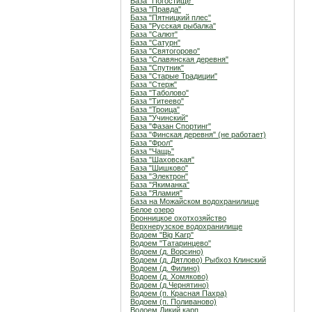
База "Погостище"
База "Правда"
База "Пятницкий плес"
База "Русская рыбалка"
База "Салют"
База "Сатурн"
База "Святогорово"
База "Славянская деревня"
База "Спутник"
База "Старые Традиции"
База "Стерж"
База "Таболово"
База "Титеево"
База "Троица"
База "Учинский"
База "Фазан Спортинг"
База "Финская деревня" (не работает)
База "Фрол"
База "Чащь"
База "Шаховская"
База "Шишково"
База "Электрон"
База "Якиманка"
База "Яламия"
База на Можайском водохранилище
Белое озеро
Бронницкое охотхозяйство
Верхнерузское водохранилище
Водоем "Big Karp"
Водоем "Татаринцево"
Водоем (д. Ворсино)
Водоем (д. Дятлово) Рыбхоз Клинский
Водоем (д. Филино)
Водоем (д. Хомяково)
Водоем (д.Чернятино)
Водоем (п. Красная Пахра)
Водоем (п. Поливаново)
Водоем Дикий карп