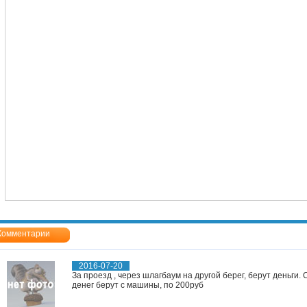
Комментарии
2016-07-20
За проезд , через шлагбаум на другой берег, берут деньги.
денег берут с машины, по 200руб