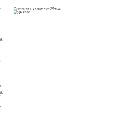
с
о,
Ссылка на эту страницу QR-код:
5
й.
с
о,
е
й.
с
о,