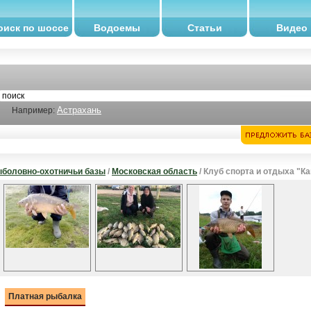
оиск по шоссе
Водоемы
Статьи
Видео
Астрахань
Например:
боловно-охотничьи базы
/
Московская область
/ Клуб спорта и отдыха "К
Платная рыбалка