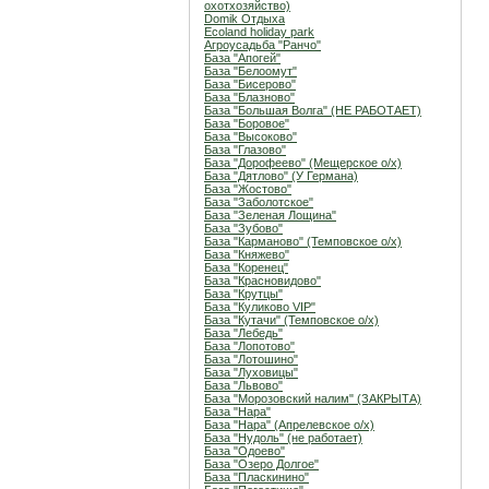
охотхозяйство)
Domik Отдыха
Ecoland holiday park
Агроусадьба "Ранчо"
База "Апогей"
База "Белоомут"
База "Бисерово"
База "Блазново"
База "Большая Волга" (НЕ РАБОТАЕТ)
База "Боровое"
База "Высоково"
База "Глазово"
База "Дорофеево" (Мещерское о/х)
База "Дятлово" (У Германа)
База "Жостово"
База "Заболотское"
База "Зеленая Лощина"
База "Зубово"
База "Карманово" (Темповское о/х)
База "Княжево"
База "Коренец"
База "Красновидово"
База "Крутцы"
База "Куликово VIP"
База "Кутачи" (Темповское о/х)
База "Лебедь"
База "Лопотово"
База "Лотошино"
База "Луховицы"
База "Львово"
База "Морозовский налим" (ЗАКРЫТА)
База "Нара"
База "Нара" (Апрелевское о/х)
База "Нудоль" (не работает)
База "Одоево"
База "Озеро Долгое"
База "Пласкинино"