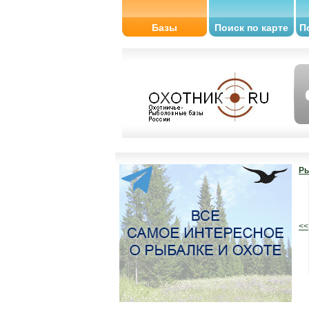
Базы
Поиск по карте
П
Ры
<<