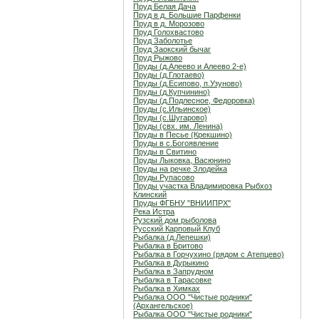
Пруд Белая Дача
Пруд в д. Большие Парфенки
Пруд в д. Морозово
Пруд Голохвастово
Пруд Заболотье
Пруд Заокский бычаг
Пруд Рыжово
Пруды (д.Алеево и Алеево 2-е)
Пруды (д.Глотаево)
Пруды (д.Есипово, п.Узуново)
Пруды (д.Купчинино)
Пруды (д.Подлесное, Федоровка)
Пруды (с.Ильинское)
Пруды (с.Шугарово)
Пруды (свх. им. Ленина)
Пруды в Песье (Крекшино)
Пруды в с.Богоявление
Пруды в Свитино
Пруды Лыковка, Васюнино
Пруды на речке Злодейка
Пруды Рупасово
Пруды участка Владимировка Рыбхоз
Клинский
Пруды ФГБНУ "ВНИИПРХ"
Река Истра
Рузский дом рыболова
Русский Карповый Клуб
Рыбалка (д.Лепешки)
Рыбалка в Бритово
Рыбалка в Горчухино (рядом с Атепцево)
Рыбалка в Дурыкино
Рыбалка в Запрудном
Рыбалка в Тарасовке
Рыбалка в Химках
Рыбалка ООО "Чистые родники"
(Архангельское)
Рыбалка ООО "Чистые родники"