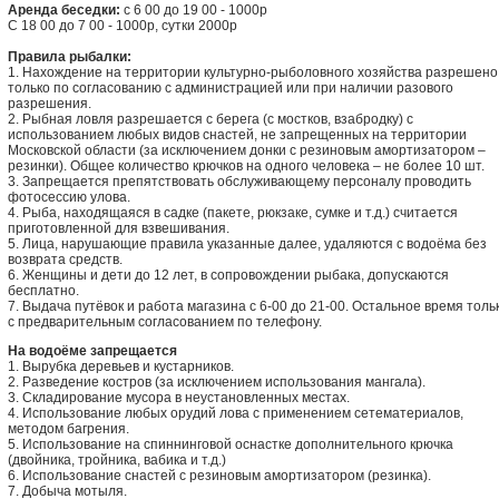
Аренда беседки:
c 6 00 до 19 00 - 1000р
С 18 00 до 7 00 - 1000р, сутки 2000р
Правила рыбалки:
1. Нахождение на территории культурно-рыболовного хозяйства разрешено
только по согласованию с администрацией или при наличии разового
разрешения.
2. Рыбная ловля разрешается с берега (с мостков, взабродку) с
использованием любых видов снастей, не запрещенных на территории
Московской области (за исключением донки с резиновым амортизатором –
резинки). Общее количество крючков на одного человека – не более 10 шт.
3. Запрещается препятствовать обслуживающему персоналу проводить
фотосессию улова.
4. Рыба, находящаяся в садке (пакете, рюкзаке, сумке и т.д.) считается
приготовленной для взвешивания.
5. Лица, нарушающие правила указанные далее, удаляются с водоёма без
возврата средств.
6. Женщины и дети до 12 лет, в сопровождении рыбака, допускаются
бесплатно.
7. Выдача путёвок и работа магазина с 6-00 до 21-00. Остальное время толь
с предварительным согласованием по телефону.
На водоёме запрещается
1. Вырубка деревьев и кустарников.
2. Разведение костров (за исключением использования мангала).
3. Складирование мусора в неустановленных местах.
4. Использование любых орудий лова с применением сетематериалов,
методом багрения.
5. Использование на спиннинговой оснастке дополнительного крючка
(двойника, тройника, вабика и т.д.)
6. Использование снастей с резиновым амортизатором (резинка).
7. Добыча мотыля.