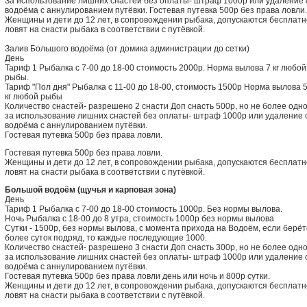
За использование лишних снастей без оплаты- штраф 1000р или удаление 
водоёма с аннулированием путёвки. Гостевая путевка 500р без права ловли.
Женщины и дети до 12 лет, в сопровождении рыбака, допускаются бесплатн
ловят на снасти рыбака в соответствии с путёвкой.
Залив Большого водоёма (от домика администрации до сетки)
День
Тариф 1 Рыбалка с 7-00 до 18-00 стоимость 2000р. Норма вылова 7 кг любой
рыбы.
Тариф "Пол дня" Рыбалка с 11-00 до 18-00, стоимость 1500р Норма вылова 
кг любой рыбы
Количество снастей- разрешено 2 снасти Доп снасть 500р, но не более одно
за использование лишних снастей без оплаты- штраф 1000р или удаление 
водоёма с аннулированием путёвки.
Гостевая путевка 500р без права ловли.
Гостевая путевка 500р без права ловли.
Женщины и дети до 12 лет, в сопровождении рыбака, допускаются бесплатн
ловят на снасти рыбака в соответствии с путёвкой.
Большой водоём (щучья и карповая зона)
День
Тариф 1 Рыбалка с 7-00 до 18-00 стоимость 1000р. Без нормы вылова.
Ночь Рыбалка с 18-00 до 8 утра, стоимость 1000р без нормы вылова
Сутки - 1500р, без нормы вылова, с момента прихода на Водоём, если берёт
более суток подряд, то каждые последующие 1000.
Количество снастей- разрешено 3 снасти Доп снасть 300р, но не более одно
за использование лишних снастей без оплаты- штраф 1000р или удаление 
водоёма с аннулированием путёвки.
Гостевая путевка 500р без права ловли день или ночь и 800р сутки.
Женщины и дети до 12 лет, в сопровождении рыбака, допускаются бесплатн
ловят на снасти рыбака в соответствии с путёвкой.