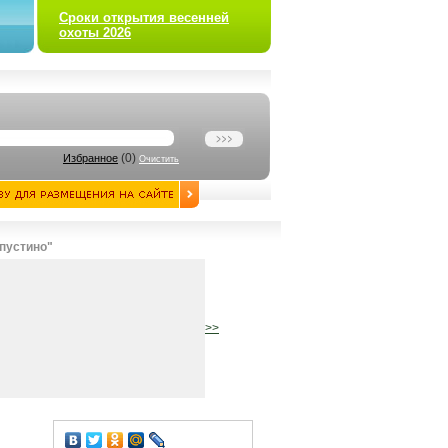
Сроки открытия весенней
охоты 2026
(
0
)
Избранное
Очистить
апустино"
>>