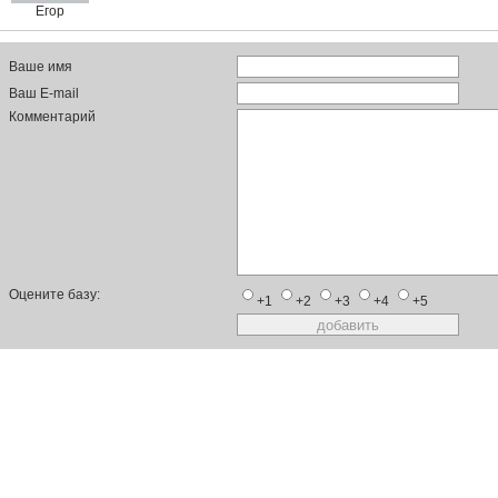
Егор
Ваше имя
Ваш E-mail
Комментарий
Оцените базу:
+1
+2
+3
+4
+5