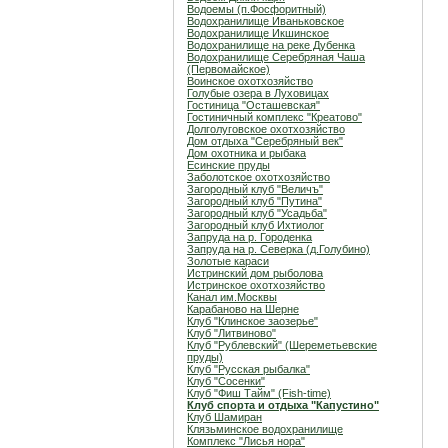
Водоемы (п.Фосфоритный)
Водохранилище Иваньковское
Водохранилище Икшинское
Водохранилище на реке Дубенка
Водохранилище Серебряная Чаша
(Первомайское)
Воинское охотхозяйство
Голубые озера в Луховицах
Гостиница "Осташевcкая"
Гостиничный комплекс "Креатово"
Долголуговское охотхозяйство
Дом отдыха "Серебряный век"
Дом охотника и рыбака
Есинские пруды
Заболотское охотхозяйство
Загородный клуб "Величъ"
Загородный клуб "Путина"
Загородный клуб "Усадьба"
Загородный клуб Ихтиолог
Запруда на р. Городенка
Запруда на р. Северка (д.Голубино)
Золотые караси
Истринский дом рыболова
Истринское охотхозяйство
Канал им.Москвы
Карабаново на Шерне
Клуб "Клинское заозерье"
Клуб "Литвиново"
Клуб "Рублевский" (Шереметьевские
пруды)
Клуб "Русская рыбалка"
Клуб "Сосенки"
Клуб "Фиш Тайм" (Fish-time)
Клуб спорта и отдыха "Капустино"
Клуб Шамиран
Клязьминское водохранилище
Комплекс "Лисья нора"