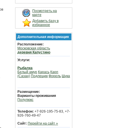
ов
Посмотреть на
карте
Добавить базу в
избранное
Дополнительная информация
Расположение:
Московская область
деревня Капустино
Услуги:
Рыбалка
Белый амур
Карась
Карп
(Сазан)
Подлещик
Форель
Щука
.
Размещение:
Варианты проживания
Полулюкс
Телефон:
+7-926-195-75-83, +7-
926-760-49-47
Сайт:
Перейти на сайт »