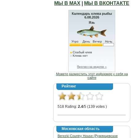
МЫ В МАХ
|
МЫ В ВКОНТАКТЕ
Календарь клева рыбы
6.08.2026
Язь
Утро
День
Вечер
Ночь
Слабый клев
Клева нет
Прогноз на неделю »
Можете разместить этот информер у себя на
сайте
Рейтинг
518 Rating:
2.4
/5 (139 votes )
Московская область
Berezki Country House (Румянцевское