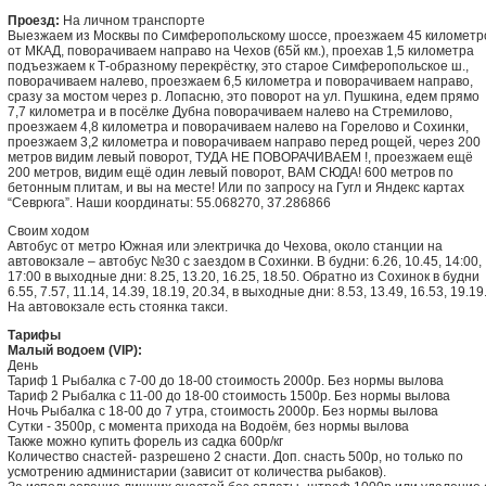
Проезд:
На личном транспорте
Выезжаем из Москвы по Симферопольскому шоссе, проезжаем 45 километр
от МКАД, поворачиваем направо на Чехов (65й км.), проехав 1,5 километра
подъезжаем к Т-образному перекрёстку, это старое Симферопольское ш.,
поворачиваем налево, проезжаем 6,5 километра и поворачиваем направо,
сразу за мостом через р. Лопасню, это поворот на ул. Пушкина, едем прямо
7,7 километра и в посёлке Дубна поворачиваем налево на Стремилово,
проезжаем 4,8 километра и поворачиваем налево на Горелово и Сохинки,
проезжаем 3,2 километра и поворачиваем направо перед рощей, через 200
метров видим левый поворот, ТУДА НЕ ПОВОРАЧИВАЕМ !, проезжаем ещё
200 метров, видим ещё один левый поворот, ВАМ СЮДА! 600 метров по
бетонным плитам, и вы на месте! Или по запросу на Гугл и Яндекс картах
“Севрюга”. Наши координаты: 55.068270, 37.286866
Своим ходом
Автобус от метро Южная или электричка до Чехова, около станции на
автовокзале – автобус №30 с заездом в Сохинки. В будни: 6.26, 10.45, 14:00,
17:00 в выходные дни: 8.25, 13.20, 16.25, 18.50. Обратно из Сохинок в будни
6.55, 7.57, 11.14, 14.39, 18.19, 20.34, в выходные дни: 8.53, 13.49, 16.53, 19.19
На автовокзале есть стоянка такси.
Тарифы
Малый водоем (VIP):
День
Тариф 1 Рыбалка с 7-00 до 18-00 стоимость 2000р. Без нормы вылова
Тариф 2 Рыбалка с 11-00 до 18-00 стоимость 1500р. Без нормы вылова
Ночь Рыбалка с 18-00 до 7 утра, стоимость 2000р. Без нормы вылова
Сутки - 3500р, с момента прихода на Водоём, без нормы вылова
Также можно купить форель из садка 600р/кг
Количество снастей- разрешено 2 снасти. Доп. снасть 500р, но только по
усмотрению администарии (зависит от количества рыбаков).