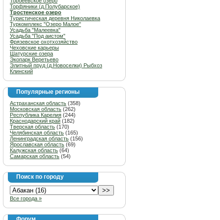
Торбеевское озеро
Торфяники (д.Полубарское)
Тростенское озеро
Туристическая деревня Николаевка
Туркомплекс "Озеро Малое"
Усадьба "Малеевка"
Усадьба "Под аистом"
Фрязевское охотхозяйство
Чеховские карьеры
Шатурские озера
Экопарк Веретьево
Элитный пруд (д.Новоселки) Рыбхоз
Клинский
Популярные регионы
Астраханская область
(358)
Московская область
(262)
Республика Карелия
(244)
Краснодарский край
(182)
Тверская область
(170)
Челябинская область
(165)
Ленинградская область
(156)
Ярославская область
(69)
Калужская область
(64)
Самарская область
(54)
Поиск по городу
Все города »
Форум