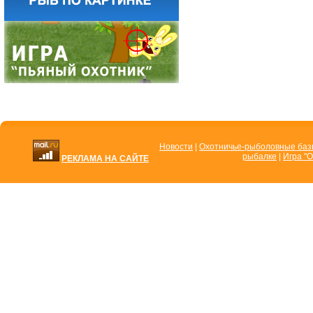
Новости
|
Охотничье-рыболовные ба
рыбалке
|
Игра "О
РЕКЛАМА НА САЙТЕ