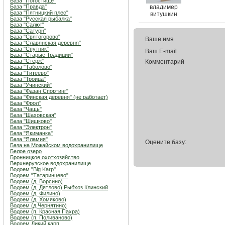
База "Погостище"
База "Правда"
владимер
База "Пятницкий плес"
витушкин
База "Русская рыбалка"
База "Салют"
База "Сатурн"
База "Святогорово"
Ваше имя
База "Славянская деревня"
База "Спутник"
Ваш E-mail
База "Старые Традиции"
База "Стерж"
Комментарий
База "Таболово"
База "Титеево"
База "Троица"
База "Учинский"
База "Фазан Спортинг"
База "Финская деревня" (не работает)
База "Фрол"
База "Чащь"
База "Шаховская"
База "Шишково"
База "Электрон"
База "Якиманка"
База "Яламия"
Оцените базу:
База на Можайском водохранилище
Белое озеро
Бронницкое охотхозяйство
Верхнерузское водохранилище
Водоем "Big Karp"
Водоем "Татаринцево"
Водоем (д. Ворсино)
Водоем (д. Дятлово) Рыбхоз Клинский
Водоем (д. Филино)
Водоем (д. Хомяково)
Водоем (д.Чернятино)
Водоем (п. Красная Пахра)
Водоем (п. Поливаново)
Водоем Дикий карп