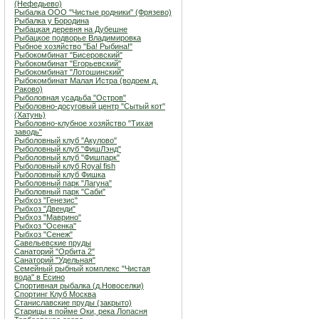
(Нефедьево)
Рыбалка ООО "Чистые родники" (Фрязево)
Рыбалка у Бородина
Рыбацкая деревня на Дубешне
Рыбацкое подворье Владимировка
Рыбное хозяйство "Ба! Рыбина!"
Рыбокомбинат "Бисеровский"
Рыбокомбинат "Егорьевский"
Рыбокомбинат "Лотошинский"
Рыбокомбинат Малая Истра (водоем д.
Раково)
Рыболовная усадьба "Остров"
Рыболовно-досуговый центр "Сытый кот"
(Хатунь)
Рыболовно-клубное хозяйство "Тихая
заводь"
Рыболовный клуб "Акулово"
Рыболовный клуб "ФишЛэнд"
Рыболовный клуб "Фишпарк"
Рыболовный клуб Royal fish
Рыболовный клуб Фишка
Рыболовный парк "Лагуна"
Рыболовный парк "Саби"
Рыбхоз "Генезис"
Рыбхоз "Двенди"
Рыбхоз "Маврино"
Рыбхоз "Осенка"
Рыбхоз "Сенеж"
Савельевские пруды
Санаторий "Орбита 2"
Санаторий "Удельная"
Семейный рыбный комплекс "Чистая
вода" в Есино
Спортивная рыбалка (д.Новоселки)
Спортинг Клуб Москва
Станиславские пруды (закрыто)
Старицы в пойме Оки, река Лопасня