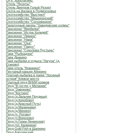
ОРХ "Коротыгино"
Отель "Яхонты"
Отель Дмитров Гольф Резорт
Охота на фазана в Подмосковье
Охотхозяйство "Выстрел"
Охотхозяйство "Мишеронский"
Охотхозяйство "Сосновецкое"
Палаточный лагерь "Завидовские холмы"
Пансионат "Вербилки"
Пансионат "Истра Холидей"
Пансионат "Ликино"
Пансионат "Нара"
Пансионат "Ока"
Пансионат "Парус"
Пансионат "Соколова Пустынь"
Парк "Рыбнадзор"
Парк Дракино
Парк рыбалки и отдыха "Лагуна" (д.
Еганово)
Парк-отель "Кранкино"
Песчаный карьер Аборино
Платная рыбалка в парке "Лосиный
остров" Клевое место
Платный пруд ВНИИ кормов
Пруд "В гостях у Мелании"
Пруд "Заворово"
Пруд "Костино"
Пруд (д.Дальние Прудищи)
Пруд (д.Коробово)
Пруд (д.Красный Путь)
Пруд (д.Малинники)
Пруд (д.Минино)
Пруд (п. Рогово)
Пруд (п.Вороново)
Пруд (п.Горки Ленинские)
Пруд (пл. Калинина)
Пруд Gold Fish в Шапкино
Пруд Алешинский