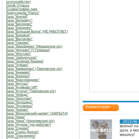
охотхозяйство)
Domik Отдыха
Ecoland holiday park
Агроусадьба "Ранчо"
База "Апогей"
База "Белоомут"
База "Бисерово"
База "Блазново"
База "Большая Волга" (НЕ РАБОТАЕТ)
База "Боровое"
База "Высоково"
База "Глазово"
База "Дорофеево" (Мещерское о/х)
База "Дятлово" (У Германа)
База "Жостово"
База "Заболотское"
База "Зеленая Лощина"
База "Зубово"
База "Карманово" (Темповское о/х)
База "Княжево"
База "Коренец"
База "Красновидово"
База "Крутцы"
База "Куликово VIP"
База "Кутачи" (Темповское о/х)
База "Лебедь"
База "Лопотово"
База "Лотошино"
База "Луховицы"
Комментарии
База "Львово"
База "Морозовский налим" (ЗАКРЫТА)
База "Нара"
База "Нара" (Апрелевское о/х)
2013-06-
База "Нудоль" (не работает)
враньё! на
База "Одоево"
дача. и ме
База "Озеро Долгое"
машину!
База "Пласкинино"