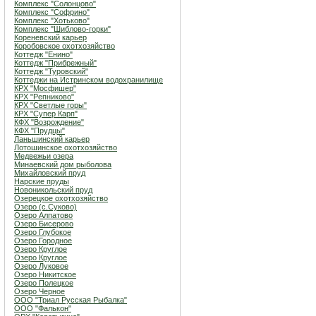
Комплекс "Солонцово"
Комплекс "Софрино"
Комплекс "Хотьково"
Комплекс "Шиблово-горки"
Кореневский карьер
Коробовское охотхозяйство
Коттедж "Енино"
Коттедж "Прибрежный"
Коттедж "Туровский"
Коттеджи на Истринском водохранилище
КРХ "Мосфишер"
КРХ "Репниково"
КРХ "Светлые горы"
КРХ "Супер Карп"
КФХ "Возрождение"
КФХ "Прудцы"
Ланьшинский карьер
Лотошинское охотхозяйство
Медвежьи озера
Минаевский дом рыболова
Михайловский пруд
Нарские пруды
Новоникольский пруд
Озерецкое охотхозяйство
Озеро (c.Суково)
Озеро Алпатово
Озеро Бисерово
Озеро Глубокое
Озеро Городное
Озеро Круглое
Озеро Круглое
Озеро Луковое
Озеро Никитское
Озеро Полецкое
Озеро Черное
ООО "Триал Русская Рыбалка"
ООО "Фалькон"