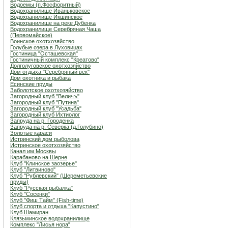
Водоемы (п.Фосфоритный)
Водохранилище Иваньковское
Водохранилище Икшинское
Водохранилище на реке Дубенка
Водохранилище Серебряная Чаша
(Первомайское)
Воинское охотхозяйство
Голубые озера в Луховицах
Гостиница "Осташевcкая"
Гостиничный комплекс "Креатово"
Долголуговское охотхозяйство
Дом отдыха "Серебряный век"
Дом охотника и рыбака
Есинские пруды
Заболотское охотхозяйство
Загородный клуб "Величъ"
Загородный клуб "Путина"
Загородный клуб "Усадьба"
Загородный клуб Ихтиолог
Запруда на р. Городенка
Запруда на р. Северка (д.Голубино)
Золотые караси
Истринский дом рыболова
Истринское охотхозяйство
Канал им.Москвы
Карабаново на Шерне
Клуб "Клинское заозерье"
Клуб "Литвиново"
Клуб "Рублевский" (Шереметьевские
пруды)
Клуб "Русская рыбалка"
Клуб "Сосенки"
Клуб "Фиш Тайм" (Fish-time)
Клуб спорта и отдыха "Капустино"
Клуб Шамиран
Клязьминское водохранилище
Комплекс "Лисья нора"