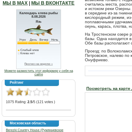
МЫ В МАХ
|
МЫ В ВКОНТАКТЕ
считались места, расп
и истоком реки Озерны. 
в середине из-за гниен
Календарь клева рыбы
8.08.2026
кислородный режим, из
Язь
поплавочными удочками 
окунь, карась, плотва, н
На Тростенском озере 
базы. Одна находится в
Утро
День
Вечер
Ночь
Обе базы располагают 
Слабый клев
Проезд: по Волоколамск
Клева нет
Петровское, налево по 
Онуфриево.
Прогноз на неделю »
Можете разместить этот информер у себя на
сайте
Рейтинг
Посмотреть на карте
1075 Rating:
2.5
/5 (121 votes )
Московская область
Berezki Country House (Румянцевское