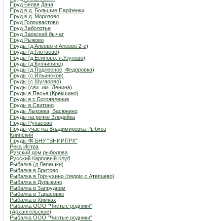
Пруд Белая Дача
Пруд в д. Большие Парфенки
Пруд в д. Морозово
Пруд Голохвастово
Пруд Заболотье
Пруд Заокский бычаг
Пруд Рыжово
Пруды (д.Алеево и Алеево 2-е)
Пруды (д.Глотаево)
Пруды (д.Есипово, п.Узуново)
Пруды (д.Купчинино)
Пруды (д.Подлесное, Федоровка)
Пруды (с.Ильинское)
Пруды (с.Шугарово)
Пруды (свх. им. Ленина)
Пруды в Песье (Крекшино)
Пруды в с.Богоявление
Пруды в Свитино
Пруды Лыковка, Васюнино
Пруды на речке Злодейка
Пруды Рупасово
Пруды участка Владимировка Рыбхоз
Клинский
Пруды ФГБНУ "ВНИИПРХ"
Река Истра
Рузский дом рыболова
Русский Карповый Клуб
Рыбалка (д.Лепешки)
Рыбалка в Бритово
Рыбалка в Горчухино (рядом с Атепцево)
Рыбалка в Дурыкино
Рыбалка в Запрудном
Рыбалка в Тарасовке
Рыбалка в Химках
Рыбалка ООО "Чистые родники"
(Архангельское)
Рыбалка ООО "Чистые родники"