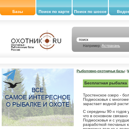
Базы
Поиск по карте
Поиск по шоссе
Водо
Астрахань
Например:
Рыболовно-охотничьи базы
/
Бесплатная рыбалка
Тростенское озеро - бо
Подмосковья с многоме
зарастает водной расти
С середины 90-х годов 
что в основном связано
Подмосковья и с ухудш
разработкой песчаных к
возможна только с лодк