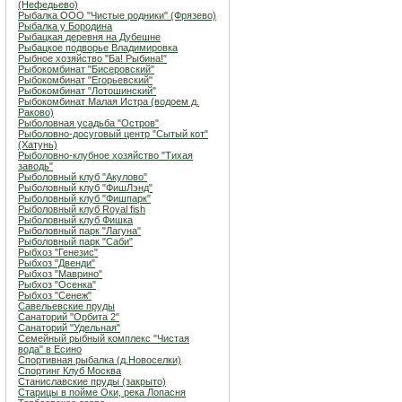
(Нефедьево)
Рыбалка ООО "Чистые родники" (Фрязево)
Рыбалка у Бородина
Рыбацкая деревня на Дубешне
Рыбацкое подворье Владимировка
Рыбное хозяйство "Ба! Рыбина!"
Рыбокомбинат "Бисеровский"
Рыбокомбинат "Егорьевский"
Рыбокомбинат "Лотошинский"
Рыбокомбинат Малая Истра (водоем д.
Раково)
Рыболовная усадьба "Остров"
Рыболовно-досуговый центр "Сытый кот"
(Хатунь)
Рыболовно-клубное хозяйство "Тихая
заводь"
Рыболовный клуб "Акулово"
Рыболовный клуб "ФишЛэнд"
Рыболовный клуб "Фишпарк"
Рыболовный клуб Royal fish
Рыболовный клуб Фишка
Рыболовный парк "Лагуна"
Рыболовный парк "Саби"
Рыбхоз "Генезис"
Рыбхоз "Двенди"
Рыбхоз "Маврино"
Рыбхоз "Осенка"
Рыбхоз "Сенеж"
Савельевские пруды
Санаторий "Орбита 2"
Санаторий "Удельная"
Семейный рыбный комплекс "Чистая
вода" в Есино
Спортивная рыбалка (д.Новоселки)
Спортинг Клуб Москва
Станиславские пруды (закрыто)
Старицы в пойме Оки, река Лопасня