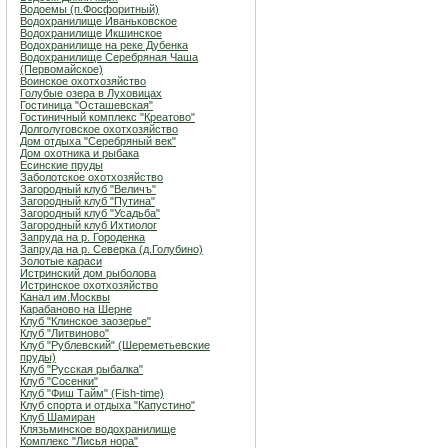
Водоемы (п.Фосфоритный)
Водохранилище Иваньковское
Водохранилище Икшинское
Водохранилище на реке Дубенка
Водохранилище Серебряная Чаша
(Первомайское)
Воинское охотхозяйство
Голубые озера в Луховицах
Гостиница "Осташевcкая"
Гостиничный комплекс "Креатово"
Долголуговское охотхозяйство
Дом отдыха "Серебряный век"
Дом охотника и рыбака
Есинские пруды
Заболотское охотхозяйство
Загородный клуб "Величъ"
Загородный клуб "Путина"
Загородный клуб "Усадьба"
Загородный клуб Ихтиолог
Запруда на р. Городенка
Запруда на р. Северка (д.Голубино)
Золотые караси
Истринский дом рыболова
Истринское охотхозяйство
Канал им.Москвы
Карабаново на Шерне
Клуб "Клинское заозерье"
Клуб "Литвиново"
Клуб "Рублевский" (Шереметьевские
пруды)
Клуб "Русская рыбалка"
Клуб "Сосенки"
Клуб "Фиш Тайм" (Fish-time)
Клуб спорта и отдыха "Капустино"
Клуб Шамиран
Клязьминское водохранилище
Комплекс "Лисья нора"