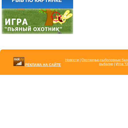
Новости
|
Охотничье-рыболовные ба
рыбалке
|
Игра "О
РЕКЛАМА НА САЙТЕ