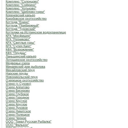
Комплекс "Солонцово"
Комплекс "Софрино"
Комплекс "Хотьково"
Комплекс "Шиблово-горки"
Кореневский карьер
Коробовское охотхозяйство
Коттедж "Енино"
Коттедж "Прибрежный"
Коттедж "Туровский"
Коттеджи на Истринском водохранилище
КРХ "Мосфишер"
КРХ "Репниково"
КРХ "Светлые горы"
КРХ "Супер Карп"
КФХ "Возрождение"
КФХ "Прудцы"
Ланьшинский карьер
Лотошинское охотхозяйство
Медвежьи озера
Минаевский дом рыболова
Михайловский пруд
Нарские пруды
Новоникольский пруд
Озерецкое охотхозяйство
Озеро (c.Суково)
Озеро Алпатово
Озеро Бисерово
Озеро Глубокое
Озеро Городное
Озеро Круглое
Озеро Круглое
Озеро Луковое
Озеро Никитское
Озеро Полецкое
Озеро Черное
ООО "Триал Русская Рыбалка"
ООО "Фалькон"