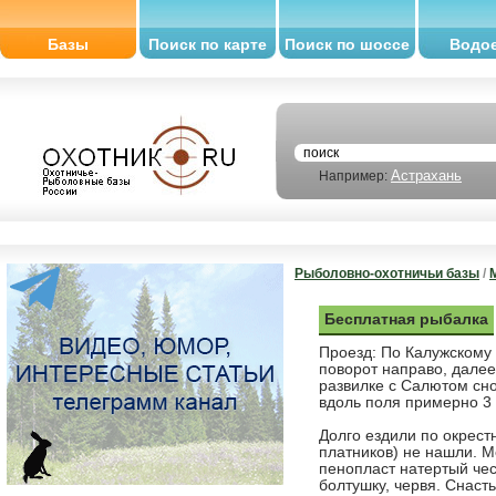
Базы
Поиск по карте
Поиск по шоссе
Водо
Астрахань
Например:
Рыболовно-охотничьи базы
/
Бесплатная рыбалка
Проезд: По Калужскому
поворот направо, далее
развилке с Салютом сн
вдоль поля примерно 3 к
Долго ездили по окрест
платников) не нашли. М
пенопласт натертый че
болтушку, червя. Снаст