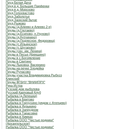
Пруд Белая Дача
Пруд в д. Большие Парфенки
Пруд в д. Морозово
Пруд Голохвастово
Пруд Заболотье
Пруд Заокский бычаг
Пруд Рыжово
Пруды (д.Алеево и Алеево 2-е)
Пруды (д.Глотаево)
Пруды (д.Есипово, п.Узуново)
Пруды (д.Купчинино)
Пруды (д.Подлесное, Федоровка)
Пруды (с.Ильинское)
Пруды (с.Шугарово)
Пруды (свх. им. Ленина)
Пруды в Песье (Крекшино)
Пруды в с.Богоявление
Пруды в Свитино
Пруды Лыковка, Васюнино
Пруды на речке Злодейка
Пруды Рупасово
Пруды участка Владимировка Рыбхоз
Клинский
Пруды ФГБНУ "ВНИИПРХ"
Река Истра
Рузский дом рыболова
Русский Карповый Клуб
Рыбалка (д.Лепешки)
Рыбалка в Бритово
Рыбалка в Горчухино (рядом с Атепцево)
Рыбалка в Дурыкино
Рыбалка в Запрудном
Рыбалка в Тарасовке
Рыбалка в Химках
Рыбалка ООО "Чистые родники"
(Архангельское)
Рыбалка ООО "Чистые родники"