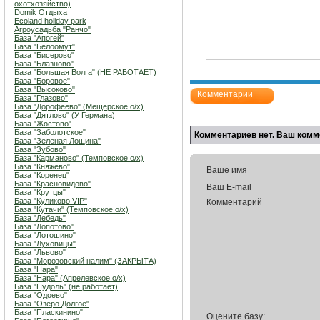
охотхозяйство)
Domik Отдыха
Ecoland holiday park
Агроусадьба "Ранчо"
База "Апогей"
База "Белоомут"
База "Бисерово"
База "Блазново"
База "Большая Волга" (НЕ РАБОТАЕТ)
База "Боровое"
База "Высоково"
Комментарии
База "Глазово"
База "Дорофеево" (Мещерское о/х)
База "Дятлово" (У Германа)
База "Жостово"
База "Заболотское"
Комментариев нет. Ваш комм
База "Зеленая Лощина"
База "Зубово"
База "Карманово" (Темповское о/х)
База "Княжево"
Ваше имя
База "Коренец"
База "Красновидово"
Ваш E-mail
База "Крутцы"
База "Куликово VIP"
Комментарий
База "Кутачи" (Темповское о/х)
База "Лебедь"
База "Лопотово"
База "Лотошино"
База "Луховицы"
База "Львово"
База "Морозовский налим" (ЗАКРЫТА)
База "Нара"
База "Нара" (Апрелевское о/х)
База "Нудоль" (не работает)
База "Одоево"
База "Озеро Долгое"
База "Пласкинино"
Оцените базу: