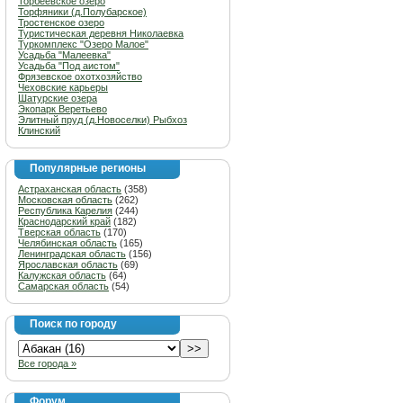
Торбеевское озеро
Торфяники (д.Полубарское)
Тростенское озеро
Туристическая деревня Николаевка
Туркомплекс "Озеро Малое"
Усадьба "Малеевка"
Усадьба "Под аистом"
Фрязевское охотхозяйство
Чеховские карьеры
Шатурские озера
Экопарк Веретьево
Элитный пруд (д.Новоселки) Рыбхоз
Клинский
Популярные регионы
Астраханская область
(358)
Московская область
(262)
Республика Карелия
(244)
Краснодарский край
(182)
Тверская область
(170)
Челябинская область
(165)
Ленинградская область
(156)
Ярославская область
(69)
Калужская область
(64)
Самарская область
(54)
Поиск по городу
Все города »
Форум