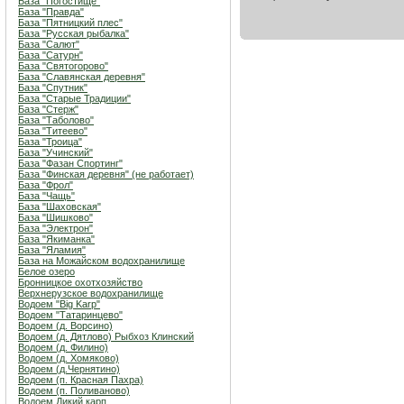
База "Погостище"
База "Правда"
База "Пятницкий плес"
База "Русская рыбалка"
База "Салют"
База "Сатурн"
База "Святогорово"
База "Славянская деревня"
База "Спутник"
База "Старые Традиции"
База "Стерж"
База "Таболово"
База "Титеево"
База "Троица"
База "Учинский"
База "Фазан Спортинг"
База "Финская деревня" (не работает)
База "Фрол"
База "Чащь"
База "Шаховская"
База "Шишково"
База "Электрон"
База "Якиманка"
База "Яламия"
База на Можайском водохранилище
Белое озеро
Бронницкое охотхозяйство
Верхнерузское водохранилище
Водоем "Big Karp"
Водоем "Татаринцево"
Водоем (д. Ворсино)
Водоем (д. Дятлово) Рыбхоз Клинский
Водоем (д. Филино)
Водоем (д. Хомяково)
Водоем (д.Чернятино)
Водоем (п. Красная Пахра)
Водоем (п. Поливаново)
Водоем Дикий карп