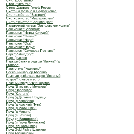
ОРХ "Коротыгино"
Отель "Яхонты"
Отель Дмитров Гольф Резорт
Охота на фазана в Подмосковье
Охотхозяйство "Выстрел"
Охотхозяйство "Мишеронский"
Охотхозяйство "Сосновецкое"
Палаточный лагерь "Завидовские холмы"
Пансионат "Вербилки"
Пансионат "Истра Холидей"
Пансионат "Ликино"
Пансионат "Нара"
Пансионат "Ока"
Пансионат "Парус"
Пансионат "Соколова Пустынь"
Парк "Рыбнадзор"
Парк Дракино
Парк рыбалки и отдыха "Лагуна" (д.
Еганово)
Парк-отель "Кранкино"
Песчаный карьер Аборино
Платная рыбалка в парке "Лосиный
остров" Клевое место
Платный пруд ВНИИ кормов
Пруд "В гостях у Мелании"
Пруд "Заворово"
Пруд "Костино"
Пруд (д.Дальние Прудищи)
Пруд (д.Коробово)
Пруд (д.Красный Путь)
Пруд (д.Малинники)
Пруд (д.Минино)
Пруд (п. Рогово)
Пруд (п.Вороново)
Пруд (п.Горки Ленинские)
Пруд (пл. Калинина)
Пруд Gold Fish в Шапкино
Пруд Алешинский