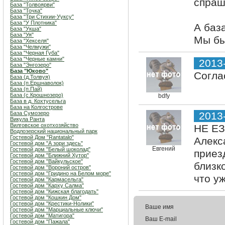
спраш
База "Толвоярви"
База "Точка"
База "Три Стихии-Ууксу"
База "У Плотника"
А база
База "Укша"
База "Уя"
Мы бы
База "Хекселя"
База "Челмужи"
База "Черная Губа"
База "Черные камни"
2013
База "Энгозеро"
База "Юково"
Согла
База (д.Толвуя)
База (п.Ершнаволок)
База (п.Пай)
База (с.Крошнозеро)
bdfy
База в д. Кохтусельга
База на Колгострове
База Сумозеро
2013
Викула Ранта
Вилговское охотхозяйство
НЕ ЕЗ
Водлозерский национальный парк
Гостевой Дом "Rantatalo"
Алекс
Гостевой дом "А зори здесь"
Евгений
Гостевой дом "Белый шоколад"
приез
Гостевой дом "Ближний Хутор"
Гостевой дом "Вайкульское"
близко
Гостевой дом "Вороний остров"
Гостевой дом "Гридино на Белом море"
что у
Гостевой дом "Кармасельга"
Гостевой дом "Карху Салма"
Гостевой дом "Кижская благодать"
Гостевой дом "Кошкин Дом"
Гостевой дом "Крестики-Нолики"
Ваше имя
Гостевой дом "Марциальные ключи"
Гостевой дом "Матигора"
Ваш E-mail
Гостевой дом "Пажала"