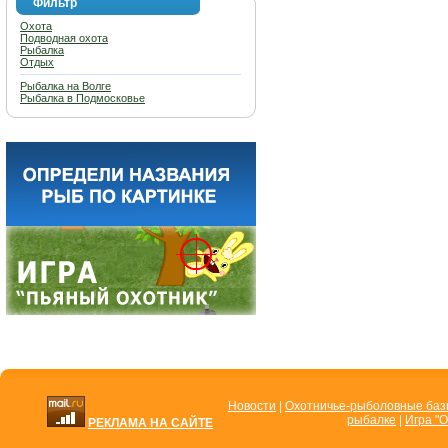
Фильтр
Охота
Подводная охота
Рыбалка
Отдых
Рыбалка на Волге
Рыбалка в Подмосковье
Новости
|
Охотничье-рыболовные ба
рыбалке
|
Игра "О
РЕКЛАМА НА САЙТЕ