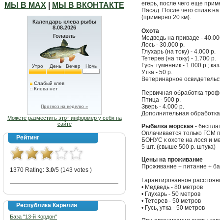
егерь, после чего еще при
МЫ В МАХ
|
МЫ В ВКОНТАКТЕ
Пасад. После чего сплав на
(примерно 20 км).
Календарь клева рыбы
8.08.2026
Охота
Голавль
Медведь на приваде - 40.00
Лось - 30.000 р.
Глухарь (на току) - 4.000 р.
Тетерев (на току) - 1.700 р.
Гусь: гуменник - 1.000 р.; каз
Утро
День
Вечер
Ночь
Утка - 50 р.
Ветеринарное освидетельс
Слабый клев
Клева нет
Первичная обработка троф
Птица - 500 р.
Зверь - 4.000 р.
Прогноз на неделю »
Дополнительная обработка 
Можете разместить этот информер у себя на
сайте
Рыбалка морская
- беспла
Оплачивается только ГСМ 
Рейтинг
БОНУС к охоте на лося и ме
5 шт. (свыше 500 р. штука)
Цены на проживание
Проживание + питание + бан
1370 Rating:
3.0
/5 (143 votes )
Гарантированное расстоян
• Медведь - 80 метров
• Глухарь - 50 метров
• Тетерев - 50 метров
Республика Карелия
• Гусь, утка - 50 метров
База "13-й Кордон"