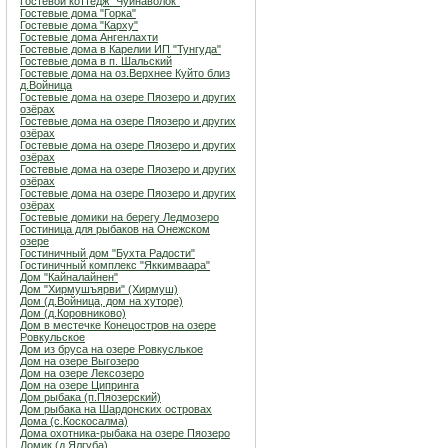
Гостевой коттедж "Чуйнаволок"
Гостевые дома "Горка"
Гостевые дома "Карху"
Гостевые дома Ангенлахти
Гостевые дома в Карелии ИП "Тунгуда"
Гостевые дома в п. Шальский
Гостевые дома на оз.Верхнее Куйто близ
д.Войница
Гостевые дома на озере Пяозеро и других
озёрах
Гостевые дома на озере Пяозеро и других
озёрах
Гостевые дома на озере Пяозеро и других
озёрах
Гостевые дома на озере Пяозеро и других
озёрах
Гостевые дома на озере Пяозеро и других
озёрах
Гостевые домики на берегу Ледмозеро
Гостиница для рыбаков на Онежском
озере
Гостиничный дом "Бухта Радости"
Гостиничный комплекс "Яккимваара"
Дом "Кайналайнен"
Дом "Хирмушъярви" (Хирмуш)
Дом (д.Войница, дом на хуторе)
Дом (д.Коровниково)
Дом в местечке Конецостров на озере
Ровкульское
Дом из бруса на озере Ровкуслькое
Дом на озере Выгозеро
Дом на озере Лексозеро
Дом на озере Ципринга
Дом рыбака (п.Пяозерский)
Дом рыбака на Шардонских островах
Дома (с.Коскосалма)
Дома охотника-рыбака на озере Пяозеро
Домик (д.Ялгуба)