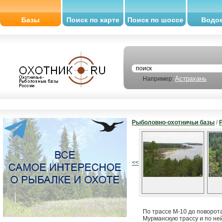
Базы
Поиск по карте
Поиск по шоссе
Водо
Астрахань
Например:
Рыболовно-охотничьи базы
/
<<
По трассе М-10 до поворота
Мурманскую трассу и по не