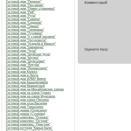
Гостевой дом "Перекат"
Комментарий
Гостевой дом "Песчаная"
Гостевой дом "Приют странника"
Гостевой дом "РиК"
Гостевой дом "Руга"
Гостевой дом "Севера"
Гостевой дом "Сидоров"
Гостевой дом "Тикша"
Гостевой дом "Типиницы"
Гостевой дом "Тууликки"
Гостевой дом "У старой часовни"
Гостевой дом "Уксунлахти"
Гостевой дом "Усадьба в Маньге"
Гостевой дом "Царевичи"
Оцените базу:
Гостевой дом "Чупа"
Гостевой дом "Шуйская Чупа"
Гостевой дом "Шулка"
Гостевой дом "Шуясалми"
Гостевой дом "Ялгуба"
Гостевой дом "Яндомозеро"
Гостевой дом Kivikko
Гостевой дом в Лехте
Гостевой дом ИЛМУ Виено
Гостевой дом Кашалиламба
Гостевой дом Кварцитный
Гостевой дом на Михайловских озерах
Гостевой дом на озере Гурвич
Гостевой дом на озере Мунозеро
Гостевой дом озеро Пяозеро
Гостевой дом отца Василия
Гостевой дом Тикшозеро
Гостевой домик (Ондозеро)
Гостевой домик (Суоярви)
Гостевой комплекс "Олонка"
Гостевой комплекс "Остров"
Гостевой комплекс "Престиж"
Гостевой коттедж "Карью Кала"