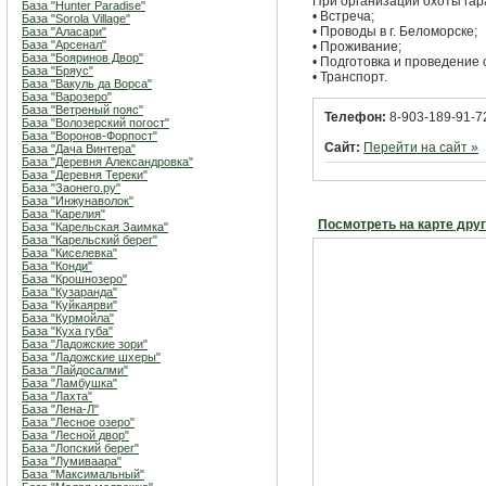
При организации охоты гар
База "Hunter Paradise"
• Встреча;
База "Sorola Village"
• Проводы в г. Беломорске;
База "Аласари"
База "Арсенал"
• Проживание;
База "Бояринов Двор"
• Подготовка и проведение 
База "Бряус"
• Транспорт.
База "Вакуль да Ворса"
База "Варозеро"
База "Ветреный пояс"
Телефон:
8-903-189-91-72
База "Волозерский погост"
База "Воронов-Форпост"
Сайт:
Перейти на сайт »
База "Дача Винтера"
База "Деревня Александровка"
База "Деревня Тереки"
База "Заонего.ру"
База "Инжунаволок"
База "Карелия"
Посмотреть на карте дру
База "Карельская Заимка"
База "Карельский берег"
База "Киселевка"
База "Конди"
База "Крошнозеро"
База "Кузаранда"
База "Куйкаярви"
База "Курмойла"
База "Куха губа"
База "Ладожские зори"
База "Ладожские шхеры"
База "Лайдосалми"
База "Ламбушка"
База "Лахта"
База "Лена-Л"
База "Лесное озеро"
База "Лесной двор"
База "Лопский берег"
База "Лумиваара"
База "Максимальный"