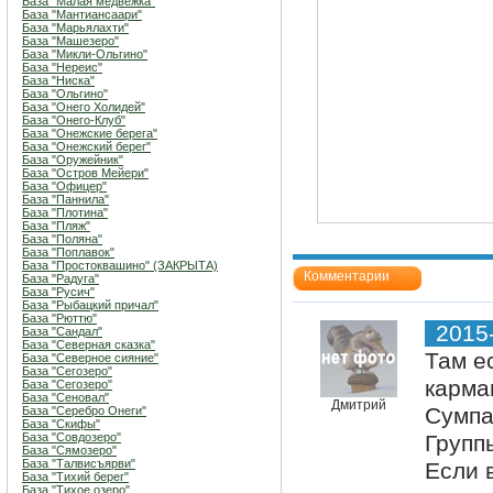
База "Малая медвежка"
База "Мантиансаари"
База "Марьялахти"
База "Машезеро"
База "Микли-Ольгино"
База "Нереис"
База "Ниска"
База "Ольгино"
База "Онего Холидей"
База "Онего-Клуб"
База "Онежские берега"
База "Онежский берег"
База "Оружейник"
База "Остров Мейери"
База "Офицер"
База "Паннила"
База "Плотина"
База "Пляж"
База "Поляна"
База "Поплавок"
База "Простоквашино" (ЗАКРЫТА)
Комментарии
База "Радуга"
База "Русич"
База "Рыбацкий причал"
База "Рюттю"
2015
База "Сандал"
База "Северная сказка"
Там е
База "Северное сияние"
База "Сегозеро"
карма
База "Сегозеро"
База "Сеновал"
Дмитрий
Сумпа
База "Серебро Онеги"
База "Скифы"
База "Совдозеро"
Групп
База "Сямозеро"
База "Талвисъярви"
Если 
База "Тихий берег"
База "Тихое озеро"