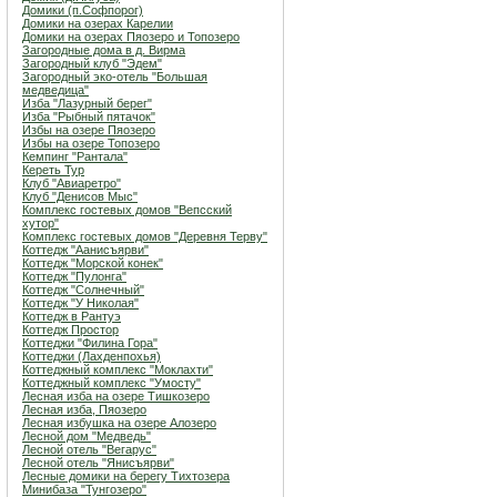
Домики (п.Софпорог)
Домики на озерах Карелии
Домики на озерах Пяозеро и Топозеро
Загородные дома в д. Вирма
Загородный клуб "Эдем"
Загородный эко-отель "Большая
медведица"
Изба "Лазурный берег"
Изба "Рыбный пятачок"
Избы на озере Пяозеро
Избы на озере Топозеро
Кемпинг "Рантала"
Кереть Тур
Клуб "Авиаретро"
Клуб "Денисов Мыс"
Комплекс гостевых домов "Вепсский
хутор"
Комплекс гостевых домов "Деревня Терву"
Коттедж "Аанисъярви"
Коттедж "Морской конек"
Коттедж "Пулонга"
Коттедж "Солнечный"
Коттедж "У Николая"
Коттедж в Рантуэ
Коттедж Простор
Коттеджи "Филина Гора"
Коттеджи (Лахденпохья)
Коттеджный комплекс "Мoклахти"
Коттеджный комплекс "Умосту"
Лесная изба на озере Тишкозеро
Лесная изба, Пяозеро
Лесная избушка на озере Алозеро
Лесной дом "Медведь"
Лесной отель "Вегарус"
Лесной отель "Янисъярви"
Лесные домики на берегу Тихтозера
Минибаза "Тунгозеро"