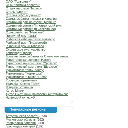
ОАО "Толвоярви"
ООО "Кемска волость"
Отдых на озере Пяозеро
Отель "Фрегат"
Отель-клуб "Гардарика"
Охота, рыбалка и отдых в Карелии
Охотничий дом на озере Ципринга
Охотничий домик (Питкярантский р-н)
Охотничьи домики (п.Стеклянное)
Охотхозяйство "Менское"
Плавучий дом "Охта"
Рыбацкая изба на озере Топозеро
Рыбацкий дом (Пяозерский)
Рыбацкий домик Топозеро
Суоярвское охотхозяйство
Теплоход "Орлец"
Троллинговая рыбалка на Онежском озере
Туристическая деревня Нагеус
Туристический комплекс "Урозеро"
Туристический комплекс "Шуезеро"
Туркомплекс "Киви-Койву"
Туркомплекс "Кормушка"
Туркомплекс "Пийпун Пиха"
Урочище Коркиниеми
Усадьба "Хозяин Тайги"
Усадьба Ботмайла
Хутор Микли
Хутор Охотничий-рыболовный "Курмойла"
Чупинский яхт-клуб
Популярные регионы
Астраханская область
(358)
Московская область
(262)
Республика Карелия
(244)
Краснодарский край
(182)