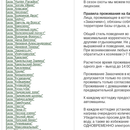
База "Hunter Paradise"
В сезон охоты мы можем по
База "Sorola Village"
лицензии.
База "Аласари"
База "Арсенал"
Правила проживания на б
База "Бояринов Двор"
Лица, проживающие в котте
База "Бряус"
«Заказчики»), обязаны со
База "Вакуль да Ворса"
территории базы отдыха, а
База "Варозеро"
База "Ветреный пояс"
База "Волозерский погост"
Общий стиль поведения во
База "Воронов-Форпост"
максимальная корректность
База "Дача Винтера"
другими отдыхающими. Не 
База "Деревня Александровка"
выражений и поведение, н
База "Деревня Тереки"
При возникновении любых 
База "Заонего.ру"
База "Инжунаволок"
обратиться к хозяевам (+7 
База "Карелия"
База "Карельская Заимка"
Расчетное время проживания
База "Карельский берег"
одного дня – выезд до 14:0
База "Киселевка"
База "Конди"
Проживание Заказчиков в к
База "Крошнозеро"
допускается только по сог
База "Кузаранда"
База "Куйкаярви"
проживать только согласова
База "Курмойла"
Проживание с домашними 
База "Куха губа"
предварительной договоре
База "Ладожские зори"
База "Ладожские шхеры"
К каждому коттеджу предос
База "Лайдосалми"
автомашины.
База "Ламбушка"
База "Лахта"
В каждом коттедже установ
База "Лена-Л"
База "Лесное озеро"
нагрева очередного количе
База "Лесной двор"
Убедительно просим для Ва
База "Лопский берег"
воду, а также во избежание
База "Лумиваара"
ОДНОВРЕМЕННО электроплит
База "Максимальный"