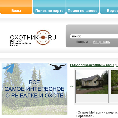
Базы
Поиск по карте
Поиск по шоссе
Водо
Астрахань
Например:
Рыболовно-охотничьи базы
/
<<
«Остров Мейери» находится
Сортавала».