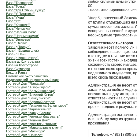
любой сильный шум внутри 
База "Толвоярви"
00;
База "Точка"
- несанкционированное ис
База "Три Стихии-Ууксу"
База "У Плотника"
База "Укша"
Ущерб, нанесенный Заказч
База "Уя"
от группы отдыхающих) на 
База "Хекселя"
суммы внесенного залога. 
База "Челмужи"
испорченных вещей, имущес
База "Черная Губа"
необходимые транспортные
База "Черные камни"
База "Энгозеро"
Ответственность сторон
База "Юково"
База (д.Толвуя)
Заказчик несёт полную, ли
База (п.Ершнаволок)
соблюдение настоящих пра
База (п.Пай)
в коттедже в течение всего
База (с.Крошнозеро)
жизни всех гостей, находящ
База в д. Кохтусельга
сохранность своего имущест
База на Колгострове
в течение всего срока прож
База Сумозеро
Викула Ранта
недвижимого имущества, пр
Вилговское охотхозяйство
всего срока проживания.
Водлозерский национальный парк
Гостевой Дом "Rantatalo"
Администрация не несет от
Гостевой дом "А зори здесь"
заказчика, за любые медиц
Гостевой дом "Белый шоколад"
несчастных и других страх
Гостевой дом "Ближний Хутор"
ответственности за случаи
Гостевой дом "Вайкульское"
Гостевой дом "Вороний остров"
Администрация не несет от
Гостевой дом "Гридино на Белом море"
произошедшие в результат
Гостевой дом "Кармасельга"
Гостевой дом "Карху Салма"
Администрация оставляет з
Гостевой дом "Кижская благодать"
или любому лицу из группы
Гостевой дом "Кошкин Дом"
проживания.
Гостевой дом "Крестики-Нолики"
Гостевой дом "Марциальные ключи"
Гостевой дом "Матигора"
Телефон:
+7 (921) 800-23
Гостевой дом "Пажала"