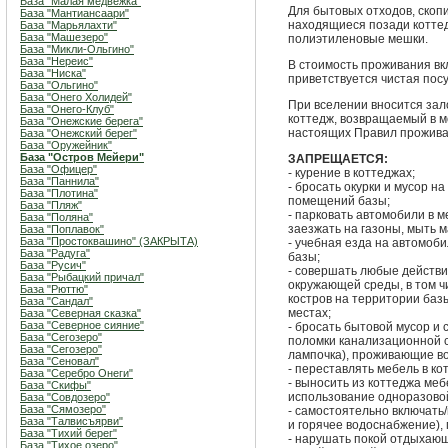
База "Малая медвежка"
Для бытовых отходов, скоп
База "Мантиансаари"
находящиеся позади коттед
База "Марьялахти"
База "Машезеро"
полиэтиленовые мешки.
База "Микли-Ольгино"
База "Нереис"
В стоимость проживания вк
База "Ниска"
приветствуется чистая пос
База "Ольгино"
База "Онего Холидей"
При вселении вносится зал
База "Онего-Клуб"
коттедж, возвращаемый в м
База "Онежские берега"
настоящих Правил прожива
База "Онежский берег"
База "Оружейник"
База "Остров Мейери"
ЗАПРЕЩАЕТСЯ:
База "Офицер"
- курение в коттеджах;
База "Паннила"
- бросать окурки и мусор н
База "Плотина"
помещений базы;
База "Пляж"
- парковать автомобили в м
База "Поляна"
заезжать на газоны, мыть 
База "Поплавок"
База "Простоквашино" (ЗАКРЫТА)
- учебная езда на автомоби
База "Радуга"
базы;
База "Русич"
- совершать любые действ
База "Рыбацкий причал"
окружающей среды, в том ч
База "Рюттю"
костров на территории баз
База "Сандал"
местах;
База "Северная сказка"
База "Северное сияние"
- бросать бытовой мусор и 
База "Сегозеро"
поломки канализационной с
База "Сегозеро"
лампочка), проживающие во
База "Сеновал"
- переставлять мебель в ко
База "Серебро Онеги"
- выносить из коттеджа меб
База "Скифы"
использование одноразовой
База "Совдозеро"
База "Сямозеро"
- самостоятельно включать
База "Талвисъярви"
и горячее водоснабжение),
База "Тихий берег"
- нарушать покой отдыхающ
База "Тихое озеро"