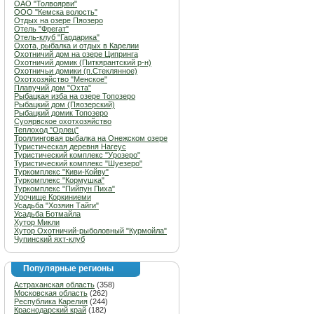
ОАО "Толвоярви"
ООО "Кемска волость"
Отдых на озере Пяозеро
Отель "Фрегат"
Отель-клуб "Гардарика"
Охота, рыбалка и отдых в Карелии
Охотничий дом на озере Ципринга
Охотничий домик (Питкярантский р-н)
Охотничьи домики (п.Стеклянное)
Охотхозяйство "Менское"
Плавучий дом "Охта"
Рыбацкая изба на озере Топозеро
Рыбацкий дом (Пяозерский)
Рыбацкий домик Топозеро
Суоярвское охотхозяйство
Теплоход "Орлец"
Троллинговая рыбалка на Онежском озере
Туристическая деревня Нагеус
Туристический комплекс "Урозеро"
Туристический комплекс "Шуезеро"
Туркомплекс "Киви-Койву"
Туркомплекс "Кормушка"
Туркомплекс "Пийпун Пиха"
Урочище Коркиниеми
Усадьба "Хозяин Тайги"
Усадьба Ботмайла
Хутор Микли
Хутор Охотничий-рыболовный "Курмойла"
Чупинский яхт-клуб
Популярные регионы
Астраханская область
(358)
Московская область
(262)
Республика Карелия
(244)
Краснодарский край
(182)