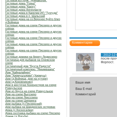
Гостевой коттедж "Чуйнаволок"
Гостевые дома "Горка"
Гостевые дома "Карху"
Гостевые дома Ангенлахти
Гостевые дома в Карелии ИП "Тунгуда"
Гостевые дома в п. Шальский
Гостевые дома на оз.Верхнее Куйто близ
д.Войница
Гостевые дома на озере Пяозеро и других
озёрах
Гостевые дома на озере Пяозеро и других
озёрах
Гостевые дома на озере Пяозеро и других
озёрах
Комментарии
Гостевые дома на озере Пяозеро и других
озёрах
Гостевые дома на озере Пяозеро и других
озёрах
2012-12-
Гостевые домики на берегу Ледмозеро
после проч
Гостиница для рыбаков на Онежском
Форпост.
озере
Гостиничный дом "Бухта Радости"
Гостиничный комплекс "Яккимваара"
Дом "Кайналайнен"
Дом "Хирмушъярви" (Хирмуш)
Дом (д.Войница, дом на хуторе)
Дом (д.Коровниково)
Ваше имя
Дом в местечке Конецостров на озере
Ровкульское
Ваш E-mail
Дом из бруса на озере Ровкуслькое
Комментарий
Дом на озере Выгозеро
Дом на озере Лексозеро
Дом на озере Ципринга
Дом рыбака (п.Пяозерский)
Дом рыбака на Шардонских островах
Дома (с.Коскосалма)
Дома охотника-рыбака на озере Пяозеро
Домик (д.Ялгуба)