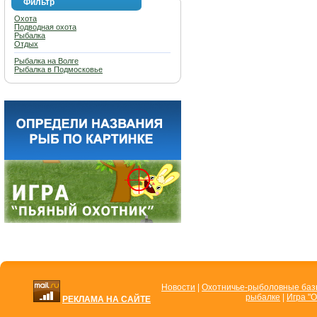
Фильтр
Охота
Подводная охота
Рыбалка
Отдых
Рыбалка на Волге
Рыбалка в Подмосковье
Новости
|
Охотничье-рыболовные ба
рыбалке
|
Игра "О
РЕКЛАМА НА САЙТЕ