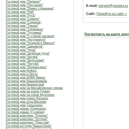
Гостевой дом "Перекат"
Гостевой дом "Песчаная"
E-mail:
meyeri@yandex.ru
Гостевой дом "Приют странника"
Гостевой дом "РиК"
Сайт:
Перейти на сайт »
Гостевой дом "Руга"
Гостевой дом "Севера"
Гостевой дом "Сидоров"
Гостевой дом "Тикша"
Гостевой дом "Типиницы"
Гостевой дом "Тууликки"
Посмотреть на карте дру
Гостевой дом "У старой часовни"
Гостевой дом "Уксунлахти"
Гостевой дом "Усадьба в Маньге"
Гостевой дом "Царевичи"
Гостевой дом "Чупа"
Гостевой дом "Шуйская Чупа"
Гостевой дом "Шулка"
Гостевой дом "Шуясалми"
Гостевой дом "Ялгуба"
Гостевой дом "Яндомозеро"
Гостевой дом Kivikko
Гостевой дом в Лехте
Гостевой дом ИЛМУ Виено
Гостевой дом Кашалиламба
Гостевой дом Кварцитный
Гостевой дом на Михайловских озерах
Гостевой дом на озере Гурвич
Гостевой дом на озере Мунозеро
Гостевой дом озеро Пяозеро
Гостевой дом отца Василия
Гостевой дом Тикшозеро
Гостевой домик (Ондозеро)
Гостевой домик (Суоярви)
Гостевой комплекс "Олонка"
Гостевой комплекс "Остров"
Гостевой комплекс "Престиж"
Гостевой коттедж "Карью Кала"