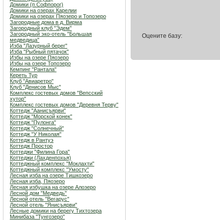
Домики (п.Софпорог)
Домики на озерах Карелии
Домики на озерах Пяозеро и Топозеро
Загородные дома в д. Вирма
Загородный клуб "Эдем"
Загородный эко-отель "Большая
Оцените базу:
медведица"
Изба "Лазурный берег"
Изба "Рыбный пятачок"
Избы на озере Пяозеро
Избы на озере Топозеро
Кемпинг "Рантала"
Кереть Тур
Клуб "Авиаретро"
Клуб "Денисов Мыс"
Комплекс гостевых домов "Вепсский
хутор"
Комплекс гостевых домов "Деревня Терву"
Коттедж "Аанисъярви"
Коттедж "Морской конек"
Коттедж "Пулонга"
Коттедж "Солнечный"
Коттедж "У Николая"
Коттедж в Рантуэ
Коттедж Простор
Коттеджи "Филина Гора"
Коттеджи (Лахденпохья)
Коттеджный комплекс "Мoклахти"
Коттеджный комплекс "Умосту"
Лесная изба на озере Тишкозеро
Лесная изба, Пяозеро
Лесная избушка на озере Алозеро
Лесной дом "Медведь"
Лесной отель "Вегарус"
Лесной отель "Янисъярви"
Лесные домики на берегу Тихтозера
Минибаза "Тунгозеро"