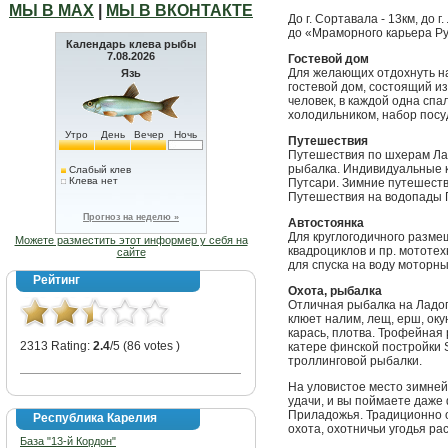
МЫ В МАХ
|
МЫ В ВКОНТАКТЕ
До г. Сортавала - 13км, до 
до «Мраморного карьера Ру
Календарь клева рыбы
7.08.2026
Гостевой дом
Для желающих отдохнуть на
Язь
гостевой дом, состоящий из
человек, в каждой одна спа
холодильником, набор посуд
Утро
День
Вечер
Ночь
Путешествия
Путешествия по шхерам Лад
рыбалка. Индивидуальные к
Слабый клев
Клева нет
Путсари. Зимние путешеств
Путешествия на водопады 
Прогноз на неделю »
Автостоянка
Для круглогодичного разме
Можете разместить этот информер у себя на
квадроциклов и пр. мототе
сайте
для спуска на воду моторны
Рейтинг
Охота, рыбалка
Отличная рыбалка на Ладог
клюет налим, лещ, ерш, окун
карась, плотва. Трофейная
2313 Rating:
2.4
/5 (86 votes )
катере финской постройки 
троллинговой рыбалки.
На уловистое место зимней
удачи, и вы поймаете даже
Приладожья. Традиционно 
Республика Карелия
охота, охотничьи угодья ра
База "13-й Кордон"