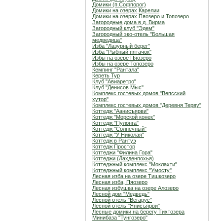
Домики (п.Софпорог)
Домики на озерах Карелии
Домики на озерах Пяозеро и Топозеро
Загородные дома в д. Вирма
Загородный клуб "Эдем"
Загородный эко-отель "Большая
медведица"
Изба "Лазурный берег"
Изба "Рыбный пятачок"
Избы на озере Пяозеро
Избы на озере Топозеро
Кемпинг "Рантала"
Кереть Тур
Клуб "Авиаретро"
Клуб "Денисов Мыс"
Комплекс гостевых домов "Вепсский
хутор"
Комплекс гостевых домов "Деревня Терву"
Коттедж "Аанисъярви"
Коттедж "Морской конек"
Коттедж "Пулонга"
Коттедж "Солнечный"
Коттедж "У Николая"
Коттедж в Рантуэ
Коттедж Простор
Коттеджи "Филина Гора"
Коттеджи (Лахденпохья)
Коттеджный комплекс "Мoклахти"
Коттеджный комплекс "Умосту"
Лесная изба на озере Тишкозеро
Лесная изба, Пяозеро
Лесная избушка на озере Алозеро
Лесной дом "Медведь"
Лесной отель "Вегарус"
Лесной отель "Янисъярви"
Лесные домики на берегу Тихтозера
Минибаза "Тунгозеро"