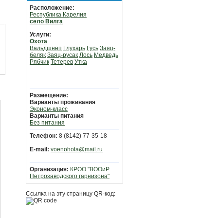
Расположение:
Республика Карелия
село Вилга
Услуги:
Охота
Вальдшнеп
Глухарь
Гусь
Заяц-
беляк
Заяц-русак
Лось
Медведь
Рябчик
Тетерев
Утка
Размещение:
Варианты проживания
Эконом-класс
Варианты питания
Без питания
Телефон:
8 (8142) 77-35-18
E-mail:
voenohota@mail.ru
Организация:
КРОО "ВООиР
Петрозаводского гарнизона"
Ссылка на эту страницу QR-код: