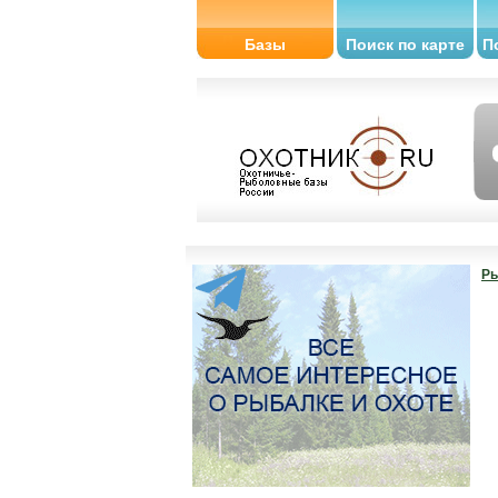
Базы
Поиск по карте
П
Ры