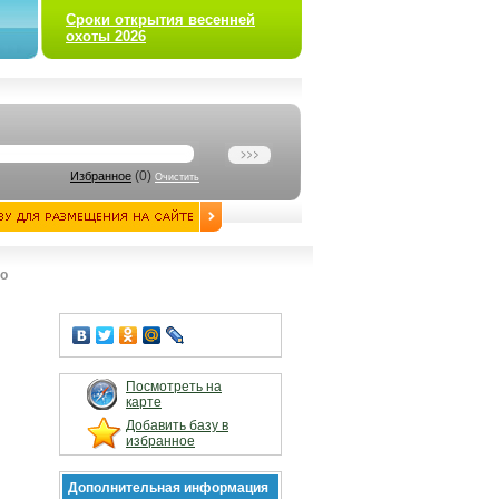
Сроки открытия весенней
охоты 2026
(
0
)
Избранное
Очистить
во
Посмотреть на
карте
Добавить базу в
избранное
Дополнительная информация