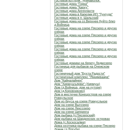
Гостевой коттедж "Чуйнаволок"
Гостевые дома "Горка"
Гостевые дома "Карху"
Гостевые дома Ангенлахти
Гостевые дома в Карелии ИП "Тунгуда"
Гостевые дома в п. Шальский
Гостевые дома на оз.Верхнее Куйто близ
д.Войница
Гостевые дома на озере Пяозеро и других
озёрах
Гостевые дома на озере Пяозеро и других
озёрах
Гостевые дома на озере Пяозеро и других
озёрах
Гостевые дома на озере Пяозеро и других
озёрах
Гостевые дома на озере Пяозеро и других
озёрах
Гостевые домики на берегу Ледмозеро
Гостиница для рыбаков на Онежском
озере
Гостиничный дом "Бухта Радости"
Гостиничный комплекс "Яккимваара"
Дом "Кайналайнен"
Дом "Хирмушъярви" (Хирмуш)
Дом (д.Войница, дом на хуторе)
Дом (д.Коровниково)
Дом в местечке Конецостров на озере
Ровкульское
Дом из бруса на озере Ровкуслькое
Дом на озере Выгозеро
Дом на озере Лексозеро
Дом на озере Ципринга
Дом рыбака (п.Пяозерский)
Дом рыбака на Шардонских островах
Дома (с.Коскосалма)
Дома охотника-рыбака на озере Пяозеро
Домик (д.Ялгуба)