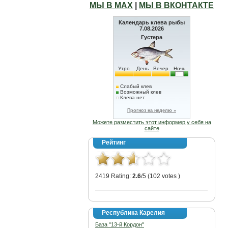
МЫ В МАХ
|
МЫ В ВКОНТАКТЕ
Календарь клева рыбы
7.08.2026
Густера
Утро
День
Вечер
Ночь
Слабый клев
Возможный клев
Клева нет
Прогноз на неделю »
Можете разместить этот информер у себя на
сайте
Рейтинг
2419 Rating:
2.6
/5 (102 votes )
Республика Карелия
База "13-й Кордон"