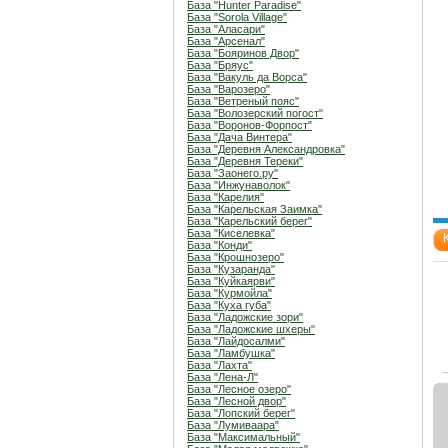
База "Hunter Paradise"
База "Sorola Village"
База "Аласари"
База "Арсенал"
База "Бояринов Двор"
База "Бряус"
База "Вакуль да Ворса"
База "Варозеро"
База "Ветреный пояс"
База "Волозерский погост"
База "Воронов-Форпост"
База "Дача Винтера"
База "Деревня Александровка"
База "Деревня Тереки"
База "Заонего.ру"
База "Инжунаволок"
База "Карелия"
База "Карельская Заимка"
База "Карельский берег"
База "Киселевка"
База "Конди"
База "Крошнозеро"
База "Кузаранда"
База "Куйкаярви"
База "Курмойла"
База "Куха губа"
База "Ладожские зори"
База "Ладожские шхеры"
База "Лайдосалми"
База "Ламбушка"
База "Лахта"
База "Лена-Л"
База "Лесное озеро"
База "Лесной двор"
База "Лопский берег"
База "Лумиваара"
База "Максимальный"