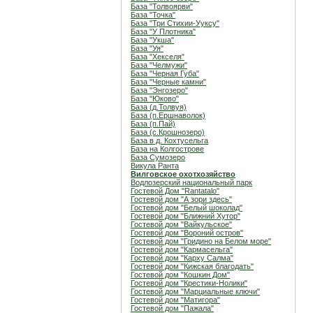
База "Толвоярви"
База "Точка"
База "Три Стихии-Ууксу"
База "У Плотника"
База "Укша"
База "Уя"
База "Хекселя"
База "Челмужи"
База "Черная Губа"
База "Черные камни"
База "Энгозеро"
База "Юково"
База (д.Толвуя)
База (п.Ершнаволок)
База (п.Пай)
База (с.Крошнозеро)
База в д. Кохтусельга
База на Колгострове
База Сумозеро
Викула Ранта
Вилговское охотхозяйство
Водлозерский национальный парк
Гостевой Дом "Rantatalo"
Гостевой дом "А зори здесь"
Гостевой дом "Белый шоколад"
Гостевой дом "Ближний Хутор"
Гостевой дом "Вайкульское"
Гостевой дом "Вороний остров"
Гостевой дом "Гридино на Белом море"
Гостевой дом "Кармасельга"
Гостевой дом "Карху Салма"
Гостевой дом "Кижская благодать"
Гостевой дом "Кошкин Дом"
Гостевой дом "Крестики-Нолики"
Гостевой дом "Марциальные ключи"
Гостевой дом "Матигора"
Гостевой дом "Пажала"