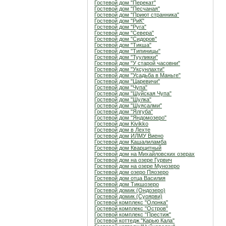
Гостевой дом "Перекат"
Гостевой дом "Песчаная"
Гостевой дом "Приют странника"
Гостевой дом "РиК"
Гостевой дом "Руга"
Гостевой дом "Севера"
Гостевой дом "Сидоров"
Гостевой дом "Тикша"
Гостевой дом "Типиницы"
Гостевой дом "Тууликки"
Гостевой дом "У старой часовни"
Гостевой дом "Уксунлахти"
Гостевой дом "Усадьба в Маньге"
Гостевой дом "Царевичи"
Гостевой дом "Чупа"
Гостевой дом "Шуйская Чупа"
Гостевой дом "Шулка"
Гостевой дом "Шуясалми"
Гостевой дом "Ялгуба"
Гостевой дом "Яндомозеро"
Гостевой дом Kivikko
Гостевой дом в Лехте
Гостевой дом ИЛМУ Виено
Гостевой дом Кашалиламба
Гостевой дом Кварцитный
Гостевой дом на Михайловских озерах
Гостевой дом на озере Гурвич
Гостевой дом на озере Мунозеро
Гостевой дом озеро Пяозеро
Гостевой дом отца Василия
Гостевой дом Тикшозеро
Гостевой домик (Ондозеро)
Гостевой домик (Суоярви)
Гостевой комплекс "Олонка"
Гостевой комплекс "Остров"
Гостевой комплекс "Престиж"
Гостевой коттедж "Карью Кала"