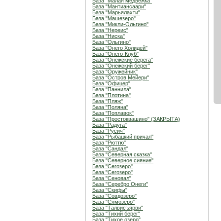
База "Малая медвежка"
База "Мантиансаари"
База "Марьялахти"
База "Машезеро"
База "Микли-Ольгино"
База "Нереис"
База "Ниска"
База "Ольгино"
База "Онего Холидей"
База "Онего-Клуб"
База "Онежские берега"
База "Онежский берег"
База "Оружейник"
База "Остров Мейери"
База "Офицер"
База "Паннила"
База "Плотина"
База "Пляж"
База "Поляна"
База "Поплавок"
База "Простоквашино" (ЗАКРЫТА)
База "Радуга"
База "Русич"
База "Рыбацкий причал"
База "Рюттю"
База "Сандал"
База "Северная сказка"
База "Северное сияние"
База "Сегозеро"
База "Сегозеро"
База "Сеновал"
База "Серебро Онеги"
База "Скифы"
База "Совдозеро"
База "Сямозеро"
База "Талвисъярви"
База "Тихий берег"
База "Тихое озеро"