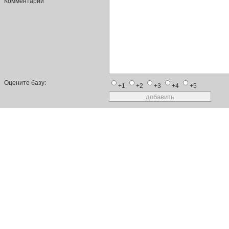
Комментарий
Оцените базу:
+1
+2
+3
+4
+5