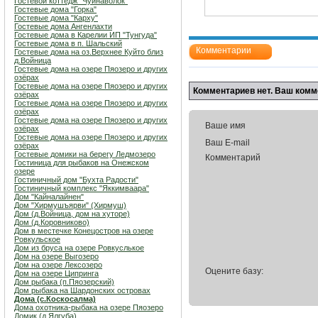
Гостевой коттедж "Чуйнаволок"
Гостевые дома "Горка"
Гостевые дома "Карху"
Гостевые дома Ангенлахти
Гостевые дома в Карелии ИП "Тунгуда"
Гостевые дома в п. Шальский
Комментарии
Гостевые дома на оз.Верхнее Куйто близ
д.Войница
Гостевые дома на озере Пяозеро и других
озёрах
Гостевые дома на озере Пяозеро и других
Комментариев нет. Ваш комм
озёрах
Гостевые дома на озере Пяозеро и других
озёрах
Гостевые дома на озере Пяозеро и других
Ваше имя
озёрах
Гостевые дома на озере Пяозеро и других
Ваш E-mail
озёрах
Гостевые домики на берегу Ледмозеро
Комментарий
Гостиница для рыбаков на Онежском
озере
Гостиничный дом "Бухта Радости"
Гостиничный комплекс "Яккимваара"
Дом "Кайналайнен"
Дом "Хирмушъярви" (Хирмуш)
Дом (д.Войница, дом на хуторе)
Дом (д.Коровниково)
Дом в местечке Конецостров на озере
Ровкульское
Дом из бруса на озере Ровкуслькое
Дом на озере Выгозеро
Дом на озере Лексозеро
Оцените базу:
Дом на озере Ципринга
Дом рыбака (п.Пяозерский)
Дом рыбака на Шардонских островах
Дома (с.Коскосалма)
Дома охотника-рыбака на озере Пяозеро
Домик (д.Ялгуба)