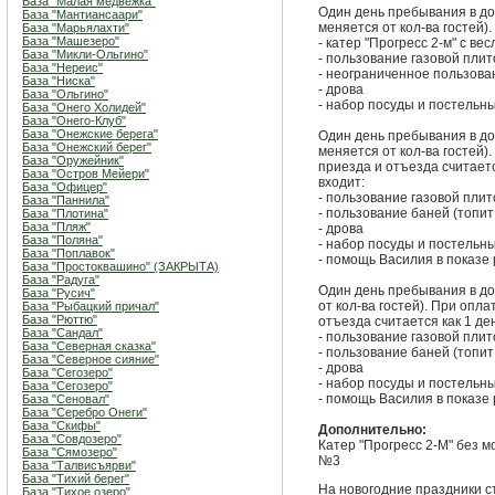
База "Малая медвежка"
Один день пребывания в до
База "Мантиансаари"
меняется от кол-ва гостей)
База "Марьялахти"
База "Машезеро"
- катер "Прогресс 2-м" с ве
База "Микли-Ольгино"
- пользование газовой плит
База "Нереис"
- неограниченное пользова
База "Ниска"
- дрова
База "Ольгино"
- набор посуды и постельн
База "Онего Холидей"
База "Онего-Клуб"
База "Онежские берега"
Один день пребывания в до
База "Онежский берег"
меняется от кол-ва гостей)
База "Оружейник"
приезда и отъезда считаетс
База "Остров Мейери"
входит:
База "Офицер"
- пользование газовой плит
База "Паннила"
- пользование баней (топит
База "Плотина"
База "Пляж"
- дрова
База "Поляна"
- набор посуды и постельн
База "Поплавок"
- помощь Василия в показе
База "Простоквашино" (ЗАКРЫТА)
База "Радуга"
Один день пребывания в до
База "Русич"
от кол-ва гостей). При опл
База "Рыбацкий причал"
База "Рюттю"
отъезда считается как 1 де
База "Сандал"
- пользование газовой плит
База "Северная сказка"
- пользование баней (топит
База "Северное сияние"
- дрова
База "Сегозеро"
- набор посуды и постельн
База "Сегозеро"
- помощь Василия в показе
База "Сеновал"
База "Серебро Онеги"
База "Скифы"
Дополнительно:
База "Совдозеро"
Катер "Прогресс 2-М" без м
База "Сямозеро"
№3
База "Талвисъярви"
База "Тихий берег"
На новогодние праздники с
База "Тихое озеро"