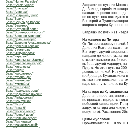
База "Hunter Paradise"
Заправки по пути из Москв
База "Sorola Village"
База "Аласари"
До Вологды проблем с запр
База "Арсенал"
находится ровно посередин
База "Бояринов Двор"
не по пути: она находится 
База "Бряус"
Вытегрой и Пудожем заправ
База "Вакуль да Ворса"
заправка перед Куганаволо
База "Варозеро"
База "Ветреный пояс"
Заправки по пути из Питера
База "Волозерский погост"
База "Воронов-Форпост"
База "Дача Винтера"
На машине из Питера
База "Деревня Александровка"
От Питера маршрут такой: 
База "Деревня Тереки"
Далее из Вытегры ехать так
База "Заонего.ру"
Вытегру с другой стороны: 
База "Инжунаволок"
направо до левого указател
База "Карелия"
отвратительного разбитого 
База "Карельская Заимка"
База "Карельский берег"
выбрав другой маршрут, на 
База "Киселевка"
Пудож. Но этот путь на 200
База "Конди"
довольно плохой. Нет увере
База "Крошнозеро"
грейдера до Куганаволока в
База "Кузаранда"
вы все-таки поехали по это
База "Куйкаярви"
надо свернуть налево на Ку
База "Курмойла"
База "Куха губа"
База "Ладожские зори"
На катере из Куганаволок
База "Ладожские шхеры"
Дорога не простая, много з
База "Лайдосалми"
не проехать (придется ждат
База "Ламбушка"
небесной канцелярии. По вр
База "Лахта"
загрузки катера или лодки,
База "Лена-Л"
База "Лесное озеро"
попутного). Расстояние 20к
База "Лесной двор"
База "Лопский берег"
Цены и условия
База "Лумиваара"
Проживание: с 01.10 по 01
База "Максимальный"