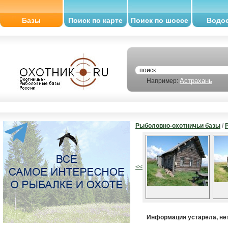
Базы
Поиск по карте
Поиск по шоссе
Водо
Астрахань
Например:
Рыболовно-охотничьи базы
/
<<
Информация устарела, не