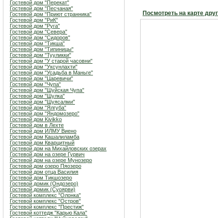
Гостевой дом "Перекат"
Гостевой дом "Песчаная"
Посмотреть на карте дру
Гостевой дом "Приют странника"
Гостевой дом "РиК"
Гостевой дом "Руга"
Гостевой дом "Севера"
Гостевой дом "Сидоров"
Гостевой дом "Тикша"
Гостевой дом "Типиницы"
Гостевой дом "Тууликки"
Гостевой дом "У старой часовни"
Гостевой дом "Уксунлахти"
Гостевой дом "Усадьба в Маньге"
Гостевой дом "Царевичи"
Гостевой дом "Чупа"
Гостевой дом "Шуйская Чупа"
Гостевой дом "Шулка"
Гостевой дом "Шуясалми"
Гостевой дом "Ялгуба"
Гостевой дом "Яндомозеро"
Гостевой дом Kivikko
Гостевой дом в Лехте
Гостевой дом ИЛМУ Виено
Гостевой дом Кашалиламба
Гостевой дом Кварцитный
Гостевой дом на Михайловских озерах
Гостевой дом на озере Гурвич
Гостевой дом на озере Мунозеро
Гостевой дом озеро Пяозеро
Гостевой дом отца Василия
Гостевой дом Тикшозеро
Гостевой домик (Ондозеро)
Гостевой домик (Суоярви)
Гостевой комплекс "Олонка"
Гостевой комплекс "Остров"
Гостевой комплекс "Престиж"
Гостевой коттедж "Карью Кала"