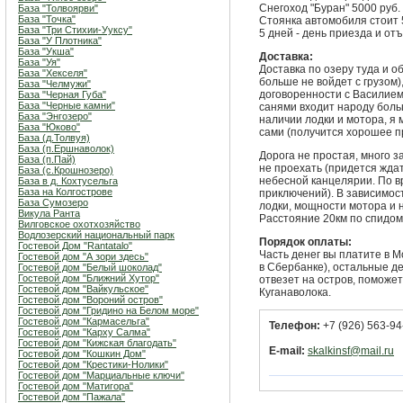
Снегоход "Буран" 5000 руб. 
База "Толвоярви"
База "Точка"
Стоянка автомобиля стоит 5
База "Три Стихии-Ууксу"
5 дней - день приезда и отъ
База "У Плотника"
База "Укша"
Доставка:
База "Уя"
Доставка по озеру туда и об
База "Хекселя"
больше не войдет с грузом)
База "Челмужи"
договоренности с Василием. 
База "Черная Губа"
База "Черные камни"
санями входит народу боль
База "Энгозеро"
наличии лодки и мотора, я 
База "Юково"
сами (получится хорошее п
База (д.Толвуя)
База (п.Ершнаволок)
Дорога не простая, много з
База (п.Пай)
не проехать (придется ждат
База (с.Крошнозеро)
небесной канцелярии. По вр
База в д. Кохтусельга
База на Колгострове
приключений). В зависимос
База Сумозеро
лодки, мощности мотора и н
Викула Ранта
Расстояние 20км по спидом
Вилговское охотхозяйство
Водлозерский национальный парк
Порядок оплаты:
Гостевой Дом "Rantatalo"
Часть денег вы платите в 
Гостевой дом "А зори здесь"
в Сбербанке), остальные де
Гостевой дом "Белый шоколад"
Гостевой дом "Ближний Хутор"
отвезет на остров, поможе
Гостевой дом "Вайкульское"
Куганаволока.
Гостевой дом "Вороний остров"
Гостевой дом "Гридино на Белом море"
Гостевой дом "Кармасельга"
Телефон:
+7 (926) 563-94
Гостевой дом "Карху Салма"
Гостевой дом "Кижская благодать"
E-mail:
skalkinsf@mail.ru
Гостевой дом "Кошкин Дом"
Гостевой дом "Крестики-Нолики"
Гостевой дом "Марциальные ключи"
Гостевой дом "Матигора"
Гостевой дом "Пажала"