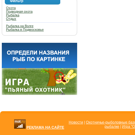
Фильтр
Охота
Подводная охота
Рыбалка
Отдых
Рыбалка на Волге
Рыбалка в Подмосковье
Новости
|
Охотничье-рыболовные ба
рыбалке
|
Игра "О
РЕКЛАМА НА САЙТЕ