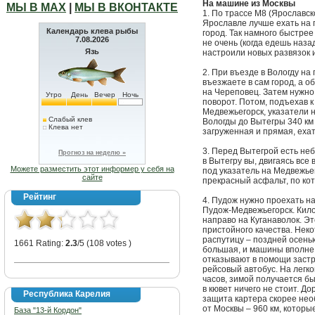
На машине из Москвы
МЫ В МАХ
|
МЫ В ВКОНТАКТЕ
1. По трассе М8 (Ярославск
Ярославле лучше ехать на 
Календарь клева рыбы
город. Так намного быстрее
7.08.2026
не очень (когда едешь назад
Язь
настроили новых развязок и
2. При въезде в Вологду на
въезжаете в сам город, а о
на Череповец. Затем нужно
Утро
День
Вечер
Ночь
поворот. Потом, подъехав к
Медвежьегорск, указатели н
Слабый клев
Вологды до Вытегры 340 км
Клева нет
загруженная и прямая, еха
3. Перед Вытегрой есть неб
Прогноз на неделю »
в Вытегру вы, двигаясь все
Можете разместить этот информер у себя на
под указатель на Медвежьег
сайте
прекрасный асфальт, по кот
Рейтинг
4. Пудож нужно проехать на
Пудож-Медвежьегорск. Кило
направо на Куганаволок. Эт
пристойного качества. Неко
распутицу – поздней осень
1661 Rating:
2.3
/5 (108 votes )
большая, и машины вполне
отказывают в помощи застр
рейсовый автобус. На легко
часов, зимой получается б
в кювет ничего не стоит. 
Республика Карелия
защита картера скорее нео
от Москвы – 960 км, которы
База "13-й Кордон"