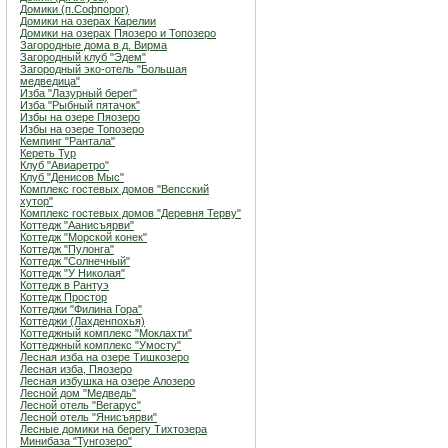
Домики (п.Софпорог)
Домики на озерах Карелии
Домики на озерах Пяозеро и Топозеро
Загородные дома в д. Вирма
Загородный клуб "Эдем"
Загородный эко-отель "Большая
медведица"
Изба "Лазурный берег"
Изба "Рыбный пятачок"
Избы на озере Пяозеро
Избы на озере Топозеро
Кемпинг "Рантала"
Кереть Тур
Клуб "Авиаретро"
Клуб "Денисов Мыс"
Комплекс гостевых домов "Вепсский
хутор"
Комплекс гостевых домов "Деревня Терву"
Коттедж "Аанисъярви"
Коттедж "Морской конек"
Коттедж "Пулонга"
Коттедж "Солнечный"
Коттедж "У Николая"
Коттедж в Рантуэ
Коттедж Простор
Коттеджи "Филина Гора"
Коттеджи (Лахденпохья)
Коттеджный комплекс "Мoклахти"
Коттеджный комплекс "Умосту"
Лесная изба на озере Тишкозеро
Лесная изба, Пяозеро
Лесная избушка на озере Алозеро
Лесной дом "Медведь"
Лесной отель "Вегарус"
Лесной отель "Янисъярви"
Лесные домики на берегу Тихтозера
Минибаза "Тунгозеро"