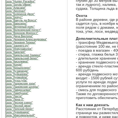
глубин до 30 метров Вы
База "Hunter Paradise"
так и лудного), налима
База "Sorola Village"
База "Аласари"
судака. Толщина льда в
База "Арсенал"
База "Бояринов Двор"
Охота
База "Бряус"
В районе деревни, где 
База "Вакуль да Ворса"
садится гусь, в ноябре
База "Варозеро"
База "Ветреный пояс"
поля рядом с домами, н
База "Волозерский погост"
тока, утки, лоси, медвед
База "Воронов-Форпост"
База "Дача Винтера"
Дополнительные плат
База "Деревня Александровка"
- трансфер Медвежьегор
База "Деревня Тереки"
База "Заонего.ру"
(расстояние 100 км, не 
База "Инжунаволок"
- поездка в магазин - 4
База "Карелия"
- стирка, глажка белья 3
База "Карельская Заимка"
- длительное хранение к
База "Карельский берег"
База "Киселевка"
- хранение подвесного м
База "Конди"
- аренда стекло-пластик
База "Крошнозеро"
600 руб/день
База "Кузаранда"
- аренда подвесного мот
База "Куйкаярви"
База "Курмойла"
входит - 1500 рублей су
База "Куха губа"
услуги по аренде лодки
База "Ладожские зори"
ограничением по район
База "Ладожские шхеры"
- смесь для подвесного 
База "Лайдосалми"
База "Ламбушка"
Также по договореннос
База "Лахта"
приготовить обеспечить
База "Лена-Л"
База "Лесное озеро"
Как к нам доехать
База "Лесной двор"
Расстояние от Петербур
База "Лопский берег"
База "Лумиваара"
странице мы разместил
База "Максимальный"
и поворотов, и ниже ра