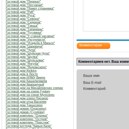
Гостевой дом "Перекат"
Гостевой дом "Песчаная"
Гостевой дом "Приют странника"
Гостевой дом "РиК"
Гостевой дом "Руга"
Гостевой дом "Севера"
Гостевой дом "Сидоров"
Гостевой дом "Тикша"
Гостевой дом "Типиницы"
Гостевой дом "Тууликки"
Гостевой дом "У старой часовни"
Гостевой дом "Уксунлахти"
Гостевой дом "Усадьба в Маньге"
Комментарии
Гостевой дом "Царевичи"
Гостевой дом "Чупа"
Гостевой дом "Шуйская Чупа"
Гостевой дом "Шулка"
Гостевой дом "Шуясалми"
Комментариев нет. Ваш комм
Гостевой дом "Ялгуба"
Гостевой дом "Яндомозеро"
Гостевой дом Kivikko
Гостевой дом в Лехте
Ваше имя
Гостевой дом ИЛМУ Виено
Гостевой дом Кашалиламба
Ваш E-mail
Гостевой дом Кварцитный
Гостевой дом на Михайловских озерах
Комментарий
Гостевой дом на озере Гурвич
Гостевой дом на озере Мунозеро
Гостевой дом озеро Пяозеро
Гостевой дом отца Василия
Гостевой дом Тикшозеро
Гостевой домик (Ондозеро)
Гостевой домик (Суоярви)
Гостевой комплекс "Олонка"
Гостевой комплекс "Остров"
Гостевой комплекс "Престиж"
Гостевой коттедж "Карью Кала"