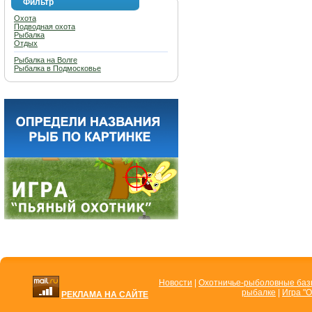
Фильтр
Охота
Подводная охота
Рыбалка
Отдых
Рыбалка на Волге
Рыбалка в Подмосковье
Новости
|
Охотничье-рыболовные ба
рыбалке
|
Игра "О
РЕКЛАМА НА САЙТЕ