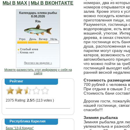
МЫ В МАХ
|
МЫ В ВКОНТАКТЕ
номерах, два из которы
номеров открывается кр
залив. Кроме этого к ус
Календарь клева рыбы
можно посидеть компани
8.08.2026
приготовления пищи, хо
Язь
Разумеется, гостиница
водопроводом, есть воз
машиной, утюгом. Инте
дерева, в окнах стеклоп
Утро
День
Вечер
Ночь
при гостинице есть бан
душа, расположенная на
Слабый клев
парилки могут сразу ны
Клева нет
катеров, возможность сп
автомобильного прицепа
Прогноз на неделю »
что можно пойти за гри
гостиницей выходят каб
Можете разместить этот информер у себя на
ранней весной недалеко
сайте
Стоимость размещени
Рейтинг
700 рублей с человека в
При отдыхе в свыше 3 су
Стоимость бани составл
2375 Rating:
2.5
/5 (113 votes )
Дорогие гости, пожалуйс
нашей гостинице, связа
спасибо!!!
Зимняя рыбалка
Республика Карелия
Зимняя рыбалка для лю
увлекательна и разнооб
База "13-й Кордон"