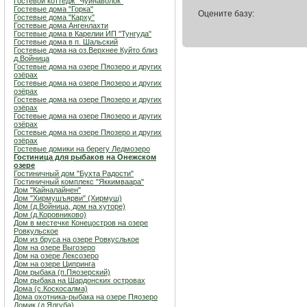
Гостевой коттедж "Чуйнаволок"
Гостевые дома "Горка"
Оцените базу:
Гостевые дома "Карху"
Гостевые дома Ангенлахти
Гостевые дома в Карелии ИП "Тунгуда"
Гостевые дома в п. Шальский
Гостевые дома на оз.Верхнее Куйто близ
д.Войница
Гостевые дома на озере Пяозеро и других
озёрах
Гостевые дома на озере Пяозеро и других
озёрах
Гостевые дома на озере Пяозеро и других
озёрах
Гостевые дома на озере Пяозеро и других
озёрах
Гостевые дома на озере Пяозеро и других
озёрах
Гостевые домики на берегу Ледмозеро
Гостиница для рыбаков на Онежском
озере
Гостиничный дом "Бухта Радости"
Гостиничный комплекс "Яккимваара"
Дом "Кайналайнен"
Дом "Хирмушъярви" (Хирмуш)
Дом (д.Войница, дом на хуторе)
Дом (д.Коровниково)
Дом в местечке Конецостров на озере
Ровкульское
Дом из бруса на озере Ровкуслькое
Дом на озере Выгозеро
Дом на озере Лексозеро
Дом на озере Ципринга
Дом рыбака (п.Пяозерский)
Дом рыбака на Шардонских островах
Дома (с.Коскосалма)
Дома охотника-рыбака на озере Пяозеро
Домик (д.Ялгуба)