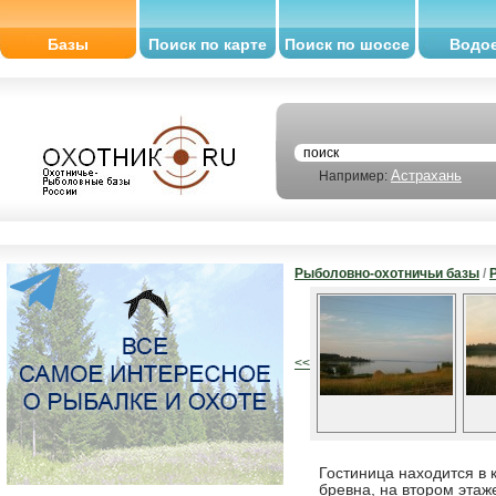
Базы
Поиск по карте
Поиск по шоссе
Водо
Астрахань
Например:
Рыболовно-охотничьи базы
/
<<
Гостиница находится в 
бревна, на втором этаж