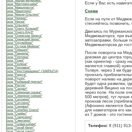
База "Малая медвежка"
Если у Вас есть навига
База "Мантиансаари"
База "Марьялахти"
Схема
База "Машезеро"
База "Микли-Ольгино"
База "Нереис"
Если на пути от Медвеж
База "Ниска"
стесняйтесь позвонить,
База "Ольгино"
База "Онего Холидей"
Двигаясь по Мурманской
База "Онего-Клуб"
Медвежьегорск, при въ
База "Онежские берега"
База "Онежский берег"
автозаправки, больше по
База "Оружейник"
Медвежьегорска до гост
База "Остров Мейери"
База "Офицер"
После поворота на Медв
База "Паннила"
доезжая до центра горо
База "Плотина"
База "Пляж"
(как ориентир - сразу н
База "Поляна"
является главной) нужн
База "Поплавок"
Толвуя, через 3 км буде
База "Простоквашино" (ЗАКРЫТА)
проехать приблизительн
База "Радуга"
База "Русич"
поворот налево на дере
База "Рыбацкий причал"
будет одна развилка, г
База "Рюттю"
деревней Вицино на по
База "Сандал"
через поле. На поле оч
База "Северная сказка"
База "Северное сияние"
500 метров), тут лучше
База "Сегозеро"
проехав лесок (прибли
База "Сегозеро"
(Афонино является быв
База "Сеновал"
для навигаторов его ка
База "Серебро Онеги"
База "Скифы"
из 7 домов - это гостини
База "Совдозеро"
База "Сямозеро"
База "Талвисъярви"
Телефон:
8 (911) 913-
База "Тихий берег"
База "Тихое озеро"