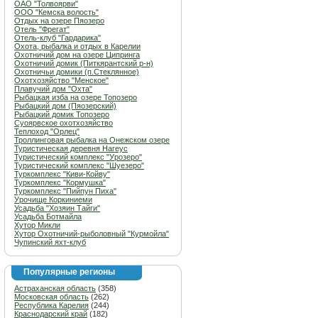
ОАО "Толвоярви"
ООО "Кемска волость"
Отдых на озере Пяозеро
Отель "Фрегат"
Отель-клуб "Гардарика"
Охота, рыбалка и отдых в Карелии
Охотничий дом на озере Ципринга
Охотничий домик (Питкярантский р-н)
Охотничьи домики (п.Стеклянное)
Охотхозяйство "Менское"
Плавучий дом "Охта"
Рыбацкая изба на озере Топозеро
Рыбацкий дом (Пяозерский)
Рыбацкий домик Топозеро
Суоярвское охотхозяйство
Теплоход "Орлец"
Троллинговая рыбалка на Онежском озере
Туристическая деревня Нагеус
Туристический комплекс "Урозеро"
Туристический комплекс "Шуезеро"
Туркомплекс "Киви-Койву"
Туркомплекс "Кормушка"
Туркомплекс "Пийпун Пиха"
Урочище Коркиниеми
Усадьба "Хозяин Тайги"
Усадьба Ботмайла
Хутор Микли
Хутор Охотничий-рыболовный "Курмойла"
Чупинский яхт-клуб
Популярные регионы
Астраханская область
(358)
Московская область
(262)
Республика Карелия
(244)
Краснодарский край
(182)