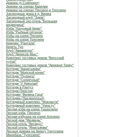
Домики (п.Софпорог)
Домики на озерах Карелии
Домики на озерах Пяозеро и Топозеро
Загородные дома в д. Вирма
Загородный клуб "Эдем"
Загородный эко-отель "Большая
медведица"
Изба "Лазурный берег"
Изба "Рыбный пятачок"
Избы на озере Пяозеро
Избы на озере Топозеро
Кемпинг "Рантала"
Кереть Тур
Клуб "Авиаретро"
Клуб "Денисов Мыс"
Комплекс гостевых домов "Вепсский
хутор"
Комплекс гостевых домов "Деревня Терву"
Коттедж "Аанисъярви"
Коттедж "Морской конек"
Коттедж "Пулонга"
Коттедж "Солнечный"
Коттедж "У Николая"
Коттедж в Рантуэ
Коттедж Простор
Коттеджи "Филина Гора"
Коттеджи (Лахденпохья)
Коттеджный комплекс "Мoклахти"
Коттеджный комплекс "Умосту"
Лесная изба на озере Тишкозеро
Лесная изба, Пяозеро
Лесная избушка на озере Алозеро
Лесной дом "Медведь"
Лесной отель "Вегарус"
Лесной отель "Янисъярви"
Лесные домики на берегу Тихтозера
Минибаза "Тунгозеро"