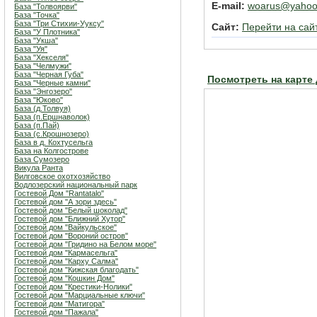
E-mail:
woarus@yahoo
База "Толвоярви"
База "Точка"
База "Три Стихии-Ууксу"
Сайт:
Перейти на сай
База "У Плотника"
База "Укша"
База "Уя"
База "Хекселя"
База "Челмужи"
База "Черная Губа"
Посмотреть на карте
База "Черные камни"
База "Энгозеро"
База "Юково"
База (д.Толвуя)
База (п.Ершнаволок)
База (п.Пай)
База (с.Крошнозеро)
База в д. Кохтусельга
База на Колгострове
База Сумозеро
Викула Ранта
Вилговское охотхозяйство
Водлозерский национальный парк
Гостевой Дом "Rantatalo"
Гостевой дом "А зори здесь"
Гостевой дом "Белый шоколад"
Гостевой дом "Ближний Хутор"
Гостевой дом "Вайкульское"
Гостевой дом "Вороний остров"
Гостевой дом "Гридино на Белом море"
Гостевой дом "Кармасельга"
Гостевой дом "Карху Салма"
Гостевой дом "Кижская благодать"
Гостевой дом "Кошкин Дом"
Гостевой дом "Крестики-Нолики"
Гостевой дом "Марциальные ключи"
Гостевой дом "Матигора"
Гостевой дом "Пажала"