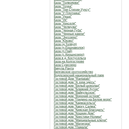
База "Толвоярви"
База "Точка"
База "Три Стихии-Ууксу"
База "У Плотника"
База "Укша"
База "Уя"
База "Хекселя"
База "Челмужи"
База "Черная Губа"
База "Черные камни"
База "Энгозеро"
База "Юково"
База (д.Толвуя)
База (п.Ершнаволок)
База (п.Пай)
База (с.Крошнозеро)
База в д. Кохтусельга
База на Колгострове
База Сумозеро
Викула Ранта
Вилговское охотхозяйство
Водлозерский национальный парк
Гостевой Дом "Rantatalo"
Гостевой дом "А зори здесь"
Гостевой дом "Белый шоколад"
Гостевой дом "Ближний Хутор"
Гостевой дом "Вайкульское"
Гостевой дом "Вороний остров"
Гостевой дом "Гридино на Белом море"
Гостевой дом "Кармасельга"
Гостевой дом "Карху Салма"
Гостевой дом "Кижская благодать"
Гостевой дом "Кошкин Дом"
Гостевой дом "Крестики-Нолики"
Гостевой дом "Марциальные ключи"
Гостевой дом "Матигора"
Гостевой дом "Пажала"