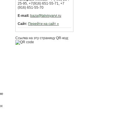
25-95, +7(916) 651-55-71, +7
(916) 651-55-70
E-mail:
baza@talvisyarvi.ru
Сайт:
Перейти на сайт »
Ссылка на эту страницу QR-код:
ме
ых