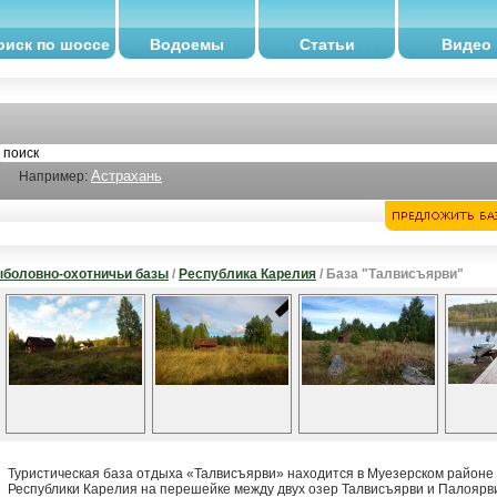
оиск по шоссе
Водоемы
Статьи
Видео
Астрахань
Например:
боловно-охотничьи базы
/
Республика Карелия
/ База "Талвисъярви"
Туристическая база отдыха «Талвисъярви» находится в Муезерском районе
Республики Карелия на перешейке между двух озер Талвисъярви и Палоярв