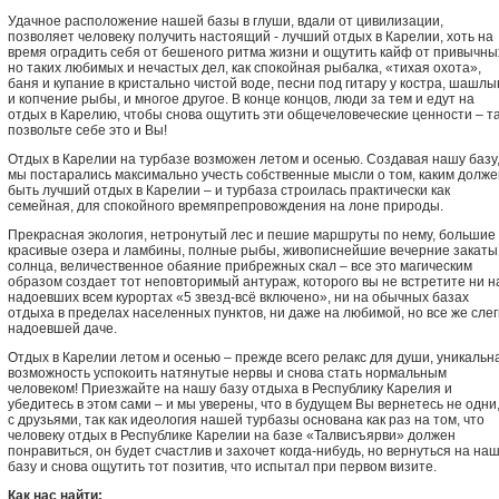
Удачное расположение нашей базы в глуши, вдали от цивилизации,
позволяет человеку получить настоящий - лучший отдых в Карелии, хоть на
время оградить себя от бешеного ритма жизни и ощутить кайф от привычны
но таких любимых и нечастых дел, как спокойная рыбалка, «тихая охота»,
баня и купание в кристально чистой воде, песни под гитару у костра, шашлы
и копчение рыбы, и многое другое. В конце концов, люди за тем и едут на
отдых в Карелию, чтобы снова ощутить эти общечеловеческие ценности – т
позвольте себе это и Вы!
Отдых в Карелии на турбазе возможен летом и осенью. Создавая нашу базу
мы постарались максимально учесть собственные мысли о том, каким долже
быть лучший отдых в Карелии – и турбаза строилась практически как
семейная, для спокойного времяпрепровождения на лоне природы.
Прекрасная экология, нетронутый лес и пешие маршруты по нему, большие
красивые озера и ламбины, полные рыбы, живописнейшие вечерние закаты
солнца, величественное обаяние прибрежных скал – все это магическим
образом создает тот неповторимый антураж, которого вы не встретите ни н
надоевших всем курортах «5 звезд-всё включено», ни на обычных базах
отдыха в пределах населенных пунктов, ни даже на любимой, но все же слег
надоевшей даче.
Отдых в Карелии летом и осенью – прежде всего релакс для души, уникальн
возможность успокоить натянутые нервы и снова стать нормальным
человеком! Приезжайте на нашу базу отдыха в Республику Карелия и
убедитесь в этом сами – и мы уверены, что в будущем Вы вернетесь не одни,
с друзьями, так как идеология нашей турбазы основана как раз на том, что
человеку отдых в Республике Карелии на базе «Талвисъярви» должен
понравиться, он будет счастлив и захочет когда-нибудь, но вернуться на на
базу и снова ощутить тот позитив, что испытал при первом визите.
Как нас найти: