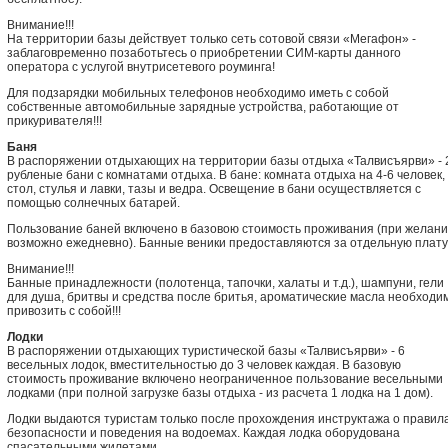
Внимание!!!
На территории базы действует только сеть сотовой связи «Мегафон» -
заблаговременно позаботьтесь о приобретении СИМ-карты данного
оператора с услугой внутрисетевого роуминга!
Для подзарядки мобильных телефонов необходимо иметь с собой
собственные автомобильные зарядные устройства, работающие от
прикуривателя!!!
Баня
В распоряжении отдыхающих на территории базы отдыха «Талвисъярви» - 
рубленые бани с комнатами отдыха. В бане: комната отдыха на 4-6 человек,
стол, стулья и лавки, тазы и ведра. Освещение в бани осуществляется с
помощью солнечных батарей.
Пользование баней включено в базовою стоимость проживания (при желан
возможно ежедневно). Банные веники предоставляются за отдельную плату
Внимание!!!
Банные принадлежности (полотенца, тапочки, халаты и т.д.), шампуни, гели
для душа, бритвы и средства после бритья, ароматические масла необходи
привозить с собой!!!
Лодки
В распоряжении отдыхающих туристической базы «Талвисъярви» - 6
весельных лодок, вместительностью до 3 человек каждая. В базовую
стоимость проживание включено неограниченное пользование весельными
лодками (при полной загрузке базы отдыха - из расчета 1 лодка на 1 дом).
Лодки выдаются туристам только после прохождения инструктажа о правил
безопасности и поведения на водоемах. Каждая лодка оборудована
спасательными жилетами.