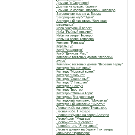
Домики (п.Софпорог)
Домики на озерах Карелии
Домики на озерах Пяозеро и Топозеро
Загородные дома в д. Вирма
Загородный клуб "Эдем"
Загородный эко-отель "Большая
медведица"
Изба "Лазурный берег"
Изба "Рыбный пятачок"
Избы на озере Пяозеро
Избы на озере Топозеро
Кемпинг "Рантала"
Кереть Тур
Клуб "Авиаретро"
Клуб "Денисов Мыс"
Комплекс гостевых домов "Вепсский
хутор"
Комплекс гостевых домов "Деревня Терву"
Коттедж "Аанисъярви"
Коттедж "Морской конек"
Коттедж "Пулонга"
Коттедж "Солнечный"
Коттедж "У Николая"
Коттедж в Рантуэ
Коттедж Простор
Коттеджи "Филина Гора"
Коттеджи (Лахденпохья)
Коттеджный комплекс "Мoклахти"
Коттеджный комплекс "Умосту"
Лесная изба на озере Тишкозеро
Лесная изба, Пяозеро
Лесная избушка на озере Алозеро
Лесной дом "Медведь"
Лесной отель "Вегарус"
Лесной отель "Янисъярви"
Лесные домики на берегу Тихтозера
Минибаза "Тунгозеро"