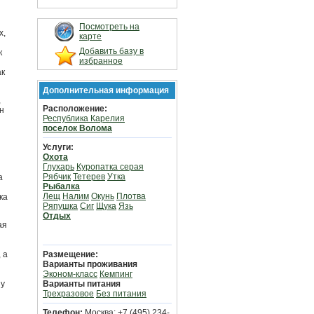
Посмотреть на
х,
карте
Добавить базу в
к
избранное
ак
Дополнительная информация
,
Расположение:
н
Республика Карелия
поселок Волома
Услуги:
Охота
Глухарь
Куропатка серая
Рябчик
Тетерев
Утка
а
Рыбалка
Лещ
Налим
Окунь
Плотва
ка
Ряпушка
Сиг
Щука
Язь
Отдых
ая
 а
Размещение:
Варианты проживания
Эконом-класс
Кемпинг
шу
Варианты питания
Трехразовое
Без питания
Телефон:
Москва: +7 (495) 234-