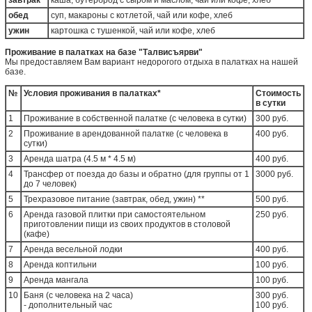
завтрак
каша, бутерброд с сыром и маслом, чай или кофе, хлеб
обед
суп, макароны с котлетой, чай или кофе, хлеб
ужин
картошка с тушенкой, чай или кофе, хлеб
Проживание в палатках на базе "Талвисъярви"
Мы предоставляем Вам вариант недорогого отдыха в палатках на нашей
базе.
№
Условия проживания в палатках*
Стоимость
в сутки
1
Проживание в собственной палатке (с человека в сутки)
300 руб.
2
Проживание в арендованной палатке (с человека в
400 руб.
сутки)
3
Аренда шатра (4.5 м * 4.5 м)
400 руб.
4
Трансфер от поезда до базы и обратно (для группы от 1
3000 руб.
до 7 человек)
5
Трехразовое питание (завтрак, обед, ужин) **
500 руб.
6
Аренда газовой плитки при самостоятельном
250 руб.
приготовлении пищи из своих продуктов в столовой
(кафе)
7
Аренда весельной лодки
400 руб.
8
Аренда коптильни
100 руб.
9
Аренда мангала
100 руб.
10
Баня (с человека на 2 часа)
300 руб.
- дополнительный час
100 руб.