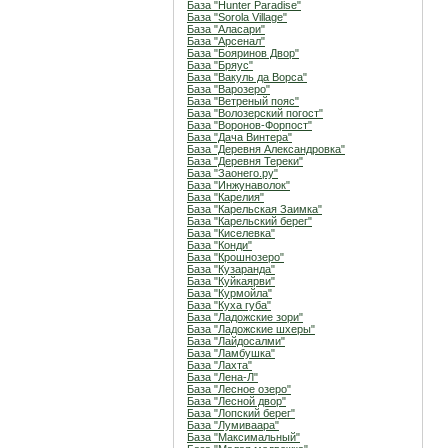
База "Hunter Paradise"
База "Sorola Village"
База "Аласари"
База "Арсенал"
База "Бояринов Двор"
База "Бряус"
База "Вакуль да Ворса"
База "Варозеро"
База "Ветреный пояс"
База "Волозерский погост"
База "Воронов-Форпост"
База "Дача Винтера"
База "Деревня Александровка"
База "Деревня Тереки"
База "Заонего.ру"
База "Инжунаволок"
База "Карелия"
База "Карельская Заимка"
База "Карельский берег"
База "Киселевка"
База "Конди"
База "Крошнозеро"
База "Кузаранда"
База "Куйкаярви"
База "Курмойла"
База "Куха губа"
База "Ладожские зори"
База "Ладожские шхеры"
База "Лайдосалми"
База "Ламбушка"
База "Лахта"
База "Лена-Л"
База "Лесное озеро"
База "Лесной двор"
База "Лопский берег"
База "Лумиваара"
База "Максимальный"