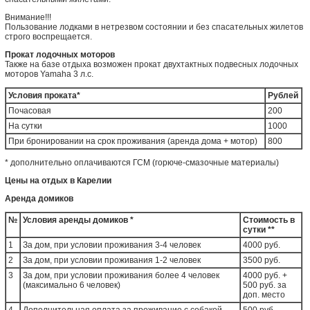
Внимание!!!
Пользование лодками в нетрезвом состоянии и без спасательных жилетов
строго воспрещается.
Прокат лодочных моторов
Также на базе отдыха возможен прокат двухтактных подвесных лодочных
моторов Yamaha 3 л.с.
Условия проката*
Рублей
Почасовая
200
На сутки
1000
При бронировании на срок проживания (аренда дома + мотор)
800
* дополнительно оплачиваются ГСМ (горюче-смазочные материалы)
Цены на отдых в Карелии
Аренда домиков
№
Условия аренды домиков *
Стоимость в
сутки **
1
За дом, при условии проживания 3-4 человек
4000 руб.
2
За дом, при условии проживания 1-2 человек
3500 руб.
3
За дом, при условии проживания более 4 человек
4000 руб. +
(максимально 6 человек)
500 руб. за
доп. место