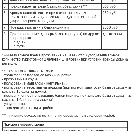
4
Дополнительная оплата за проживание с собакой
500 руб.
5
Трехразовое питание (завтрак, обед, ужин) ***
500 руб.
6
Аренда газовой плитки при самостоятельном
250 руб.
приготовлении пищи из своих продуктов в столовой
(кафе) - из расчета на дом
7
Поездка в магазин в ближайший н.п.
2500 руб.
8
Организация выездных рыбалок (прогулок) на другие
договорная
озера и реки:
- на день
- на сутки
* - минимальное время проживания на базе - от 5 суток, минимальное
количество туристов - от 2 человек, 1 человек - при условии аренды домика
целиком.
** - в базовую стоимость входит:
- трансфер: от поезда до базы и обратно.
- проживание в срубе.
- пользование мангалом и коптильней.
- пользование весельными лодками (при полной занятости базы отдыха – и
расчета 1 лодка на домик).
- неограниченное пользование баней (при полной загрузке базы отдыха – и
расчета 1 баня на два домика).
- услуги егеря.
- тара для сбора ягод и грибов.
*** - питание осуществляется по типовому меню в столовой (кафе).
Пример типового меню