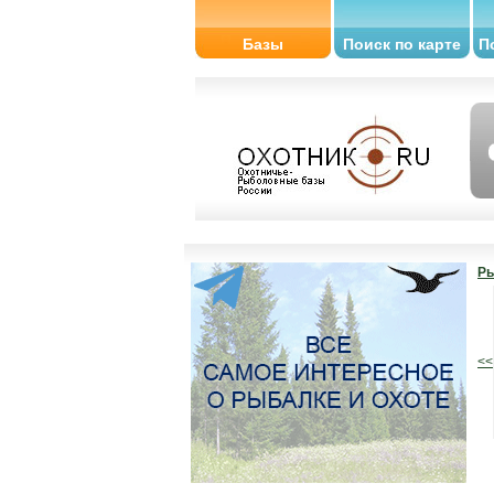
Базы
Поиск по карте
П
Ры
<<