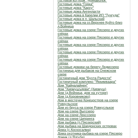
Гостевой коттедж "Чуйнаволок"
Гостевые дома "Горка"
Гостевые дома "Карху"
Гостевые дома Ангенлахти
Гостевые дома в Карелии ИП "Тунгуда"
Гостевые дома в п. Шальский
Гостевые дома на оз.Верхнее Куйто близ
д.Войница
Гостевые дома на озере Пяозеро и других
озёрах
Гостевые дома на озере Пяозеро и других
озёрах
Гостевые дома на озере Пяозеро и других
озёрах
Гостевые дома на озере Пяозеро и других
озёрах
Гостевые дома на озере Пяозеро и других
озёрах
Гостевые домики на берегу Ледмозеро
Гостиница для рыбаков на Онежском
озере
Гостиничный дом "Бухта Радости"
Гостиничный комплекс "Яккимваара"
Дом "Кайналайнен"
Дом "Хирмушъярви" (Хирмуш)
Дом (д.Войница, дом на хуторе)
Дом (д.Коровниково)
Дом в местечке Конецостров на озере
Ровкульское
Дом из бруса на озере Ровкуслькое
Дом на озере Выгозеро
Дом на озере Лексозеро
Дом на озере Ципринга
Дом рыбака (п.Пяозерский)
Дом рыбака на Шардонских островах
Дома (с.Коскосалма)
Дома охотника-рыбака на озере Пяозеро
Домик (д.Ялгуба)