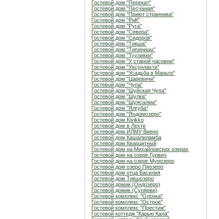
Гостевой дом "Перекат"
Гостевой дом "Песчаная"
Гостевой дом "Приют странника"
Гостевой дом "РиК"
Гостевой дом "Руга"
Гостевой дом "Севера"
Гостевой дом "Сидоров"
Гостевой дом "Тикша"
Гостевой дом "Типиницы"
Гостевой дом "Тууликки"
Гостевой дом "У старой часовни"
Гостевой дом "Уксунлахти"
Гостевой дом "Усадьба в Маньге"
Гостевой дом "Царевичи"
Гостевой дом "Чупа"
Гостевой дом "Шуйская Чупа"
Гостевой дом "Шулка"
Гостевой дом "Шуясалми"
Гостевой дом "Ялгуба"
Гостевой дом "Яндомозеро"
Гостевой дом Kivikko
Гостевой дом в Лехте
Гостевой дом ИЛМУ Виено
Гостевой дом Кашалиламба
Гостевой дом Кварцитный
Гостевой дом на Михайловских озерах
Гостевой дом на озере Гурвич
Гостевой дом на озере Мунозеро
Гостевой дом озеро Пяозеро
Гостевой дом отца Василия
Гостевой дом Тикшозеро
Гостевой домик (Ондозеро)
Гостевой домик (Суоярви)
Гостевой комплекс "Олонка"
Гостевой комплекс "Остров"
Гостевой комплекс "Престиж"
Гостевой коттедж "Карью Кала"