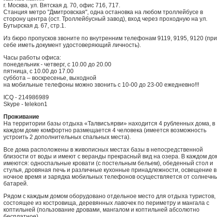
г. Москва, ул. Вятская д. 70, офис 716, 717.
Станция метро "Дмитровская", одна остановка на любом троллейбусе в
сторону центра (ост. Троллейбусный завод), вход через проходную на ул.
Бутырская д. 67, стр.1.
Из бюро пропусков звоните по внутренним телефонам 9119, 9195, 9120 (при
себе иметь документ удостоверяющий личность).
Часы работы офиса:
понедельник - четверг, с 10.00 до 20.00
пятница, с 10.00 до 17.00
суббота – воскресенье, выходной
на мобильные телефоны можно звонить с 10-00 до 23-00 ежедневно!!!
ICQ - 214986989
Skype - telekon1
Проживание
На территории базы отдыха «Талвисъярви» находится 4 рубленных дома, в
каждом доме комфортно размещается 4 человека (имеется возможность
устроить 2 дополнительных спальных места).
Все дома расположены в живописных местах базы в непосредственной
близости от воды и имеют с веранды прекрасный вид на озера. В каждом до
имеются: односпальные кровати (с постельным бельем), обеденный стол и
стулья, дровяная печь и различные кухонные принадлежности, освещение в
ночное время и зарядка мобильных телефонов осуществляется от солнечн
батарей.
Рядом с каждым домом оборудовано отдельное место для отдыха туристов,
состоящее из костровища, деревянных лавочек по периметру и мангала с
коптильней (пользование дровами, мангалом и коптильней абсолютно
бесплатное).