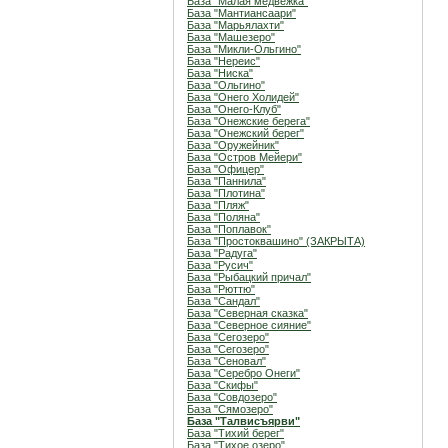
База "Малая медвежка"
База "Мантиансаари"
База "Марьялахти"
База "Машезеро"
База "Микли-Ольгино"
База "Нереис"
База "Ниска"
База "Ольгино"
База "Онего Холидей"
База "Онего-Клуб"
База "Онежские берега"
База "Онежский берег"
База "Оружейник"
База "Остров Мейери"
База "Офицер"
База "Паннила"
База "Плотина"
База "Пляж"
База "Поляна"
База "Поплавок"
База "Простоквашино" (ЗАКРЫТА)
База "Радуга"
База "Русич"
База "Рыбацкий причал"
База "Рюттю"
База "Сандал"
База "Северная сказка"
База "Северное сияние"
База "Сегозеро"
База "Сегозеро"
База "Сеновал"
База "Серебро Онеги"
База "Скифы"
База "Совдозеро"
База "Сямозеро"
База "Талвисъярви"
База "Тихий берег"
База "Тихое озеро"