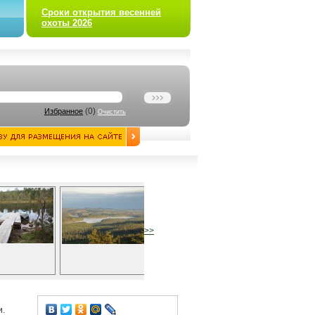
Сроки открытия весенней
охоты 2026
(
0
)
Избранное
Очистить
>>
и.