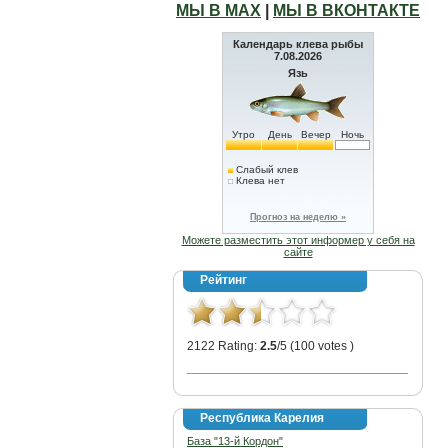
МЫ В МАХ
|
МЫ В ВКОНТАКТЕ
Календарь клева рыбы
7.08.2026
Язь
Утро
День
Вечер
Ночь
Слабый клев
Клева нет
Прогноз на неделю »
Можете разместить этот информер у себя на
сайте
Рейтинг
2122 Rating:
2.5
/5 (100 votes )
Республика Карелия
База "13-й Кордон"