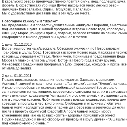
В карельских озерах преимущественно ловится окунь, лещ, подлещик, щука,
форель. В окрестностях урочища Шулки находится много лесных озер -
ламбушек Ковераламби, Оярви, Пускуярви, Палаламби.
Мы с удовольствием доставим вас в эти чудные места.
Новогодние каникулы в "Шулке"
Мы предлагаем Вам провести удивительные каникулы в Карелии, в местечке
под названием Шулка. В нашей программе встреча Нового года, хороводы у
ёлки, Дед Мороз, конкурсы призы, подарки, веселое катание на санках, лыжа
квадроцикле и многое другое! Мы ждем Вас в гости!!!
1 день. 31.12.2010
Встречаем гостей на ж/д вокзале. Обзорная экскурсия по Петрозаводску.
Трансфер в Шулку. Обед. Готовимся к встрече Нового года. Наряжаем лесну
красавицу, украшаем коттедж. Легкий ужин. Принимаем поздравления Деда
Мороза у главной елки (на улице). Встреча Нового года в кругу друзей.
Фейерверк. Праздничная программа у Ёлки, хороводы, конкурсы и призы вс
от мала до велика.
2 день. 01.01.2011
Поздно просыпаемся, праздник продолжается. Завтрак с сюрпризом.
Активный, зимний отдых - покатушки на "ватрушке", санках "Емеля", на лыжа
А можно попробовать и оседлать небольшой квадроцикл! Все это дело
запиваем чаем из настоящего, деревенского самовара на углях и закусывае
очень вкусными, кружевными "чупуками", кто со сметанкой, кто с вареньицем,
кто и с икоркой красной. Любителям испить водицы родниковой, предлагаем
совершить прогулку в лес, к источнику. Отобедаем и отдохнем. Любители
баньки могут насладиться лёгким парком да с березовым веничком, да если
после в прорубь окунуться! Красота!!! А после баньки жаркой морсу
клюквенного или чаю на травах испить - здоровья прибавиться ого-го!
Поужинаем дружно и вечер свободный проводим в кругу друзей - "А шашлыч
под коньячок-вкусно очень..."