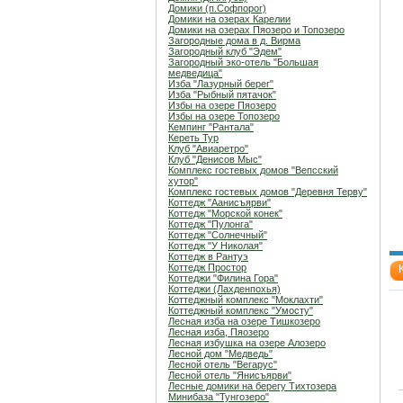
Домики (п.Софпорог)
Домики на озерах Карелии
Домики на озерах Пяозеро и Топозеро
Загородные дома в д. Вирма
Загородный клуб "Эдем"
Загородный эко-отель "Большая
медведица"
Изба "Лазурный берег"
Изба "Рыбный пятачок"
Избы на озере Пяозеро
Избы на озере Топозеро
Кемпинг "Рантала"
Кереть Тур
Клуб "Авиаретро"
Клуб "Денисов Мыс"
Комплекс гостевых домов "Вепсский
хутор"
Комплекс гостевых домов "Деревня Терву"
Коттедж "Аанисъярви"
Коттедж "Морской конек"
Коттедж "Пулонга"
Коттедж "Солнечный"
Коттедж "У Николая"
Коттедж в Рантуэ
Коттедж Простор
Коттеджи "Филина Гора"
Коттеджи (Лахденпохья)
Коттеджный комплекс "Мoклахти"
Коттеджный комплекс "Умосту"
Лесная изба на озере Тишкозеро
Лесная изба, Пяозеро
Лесная избушка на озере Алозеро
Лесной дом "Медведь"
Лесной отель "Вегарус"
Лесной отель "Янисъярви"
Лесные домики на берегу Тихтозера
Минибаза "Тунгозеро"