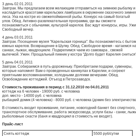
3 день 02.01.2011
Завтрак. Мы предлагаем всем желающим отправиться на зимнюю рыбалку и
насладиться красотами карельских ламбушек в окружении сказочного зимне
леса. Уха на костре из свежепойманной рыбы. Конкурс на самый богатый
улов. Обед. Активно-развлекательная программа, где вы сможете
познакомиться с обычаями, культурой карелов. Вас ждут конкурсы, игры. Ужи
Свободный вечер.
4 день 03.01.2011
Завтрак. Посещение музея "Карельская горница". Вы познакомитесь с быто
южных карелов. Возвращение в Шулку. Обед. Свободное время - катаемся н
санках, лыжах, квадроцикле. Подкрепимся чаем из самовара , свежей
выпечкой. Ужин. Прощальный пикник у костра "Долго будет Карелия сниться"
5 день 04.01.2011
Завтрак. Собираемся в путь-дороженьку. Приобретаем подарки, сувениры,
которые напомнят Вам о проведенных каникулах в Карелии, и согреют
приятными воспоминаниями, холодными долгими вечерами. Обед.
Освобождение коттеджей. Отъезд в Петрозаводск.
Стоимость проживания в период с 31.12.2010 по 04.01.2011
коттедж на 6 человек - 19000 руб. с человека
доп. место - 14000 руб. с человека
рыбацкий домик (4 человека) - 8000 руб. с человека (домик без электричеств
В стоимость входит проживание, питание, новогодний банкет без спиртного,
транспортное обслуживание, работа экскурсовода, услуги базы - санки, лыжи
рыболовные снасти (баня и квадроцикл в стоимость не входят).
Прайс-лист
Снять коттедж
5500 руб/сутки