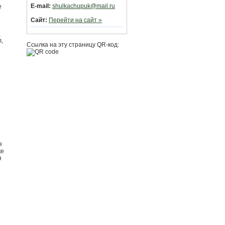
E-mail:
shulkachupuk@mail.ru
е
Сайт:
Перейти на сайт »
,
,
Ссылка на эту страницу QR-код:
я
ке
я