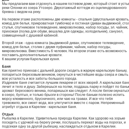
Мы предлагаем вам отдохнуть в нашем гостевом доме, который стоит в усть
реки Олонки из озера Утозеро. Двухэтажный коттедж из оцилиндрованного
бревна с видом на реку.
На первом этаже расположены две комнаты - спальня (двуспальная кровать
комод для белья, прикроватная тумбочка) и гостиная (диван выдвижной, стол
стулья, спутниковое телевидение, микроволновка, набор посуды, эл. чайник,
прихожая (полка для обуви, вешалка для одежды, холодильник), санузел,
совмещенный с душевой кабиной.
Второй этаж - одна комната (выдвижной диван, спутниковое телевидение,
комод для белья, столик с двумя пуфиками, чайник, набор посуды,
микроволновка. Вместимость 6 человек. На втором этаже есть возможность
поставить дополнительные кровати.
К вашим услугам Карельская кухня.
Баня
Как приятно приехав с дальней дороги сходить в жаркую карельскую баньку,
попариться березовым веником, окунуться в чистейшие воды озера и смыть
всю усталость и все заботы большого города.
Издревле баня считается лучшим лекарем от всех хворей. А карельская бан
лечит и тело и душу. Заберешься на полки, поддашь парку и пойдет по бань
аромат березового веника, попаришься как следует. А после бегом окунатьс
в озеро, бултых, и только брызги в стороны! После баньки полезно испить
морсу клюквенного, брусничного, или чаю на травах. И все что тебя
тревожило, все смоет вода, все улетучится вместе с паром. Непременный
атрибут отдыха в Карелии - карельская баня.
Отдых
Рыбалка в Карелии. Удивительна природа Карелии. Как здорово на зорьке
посидеть с удочкой на берегу речки, послушать перекат воды на порогах, и
подсекая одну за другой рыбешку, наслаждаться отдыхом в Карелии.