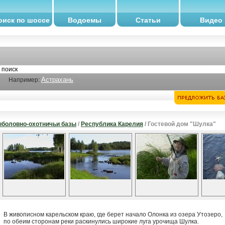
оиск по шоссе
Водоемы
Статьи
Видео
Астрахань
Например:
боловно-охотничьи базы
/
Республика Карелия
/ Гостевой дом "Шулка"
В живописном карельском краю, где берет начало Олонка из озера Утозеро,
по обеим сторонам реки раскинулись широкие луга урочища Шулка.