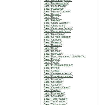
База "Малая медвежка"
База "Мантиансаари"
База "Марьялахти"
База "Машезеро"
База "Микли-Ольгино"
База "Нереис"
База "Ниска"
База "Ольгино"
База "Онего Холидей"
База "Онего-Клуб"
База "Онежские берега"
База "Онежский берег"
База "Оружейник"
База "Остров Мейери"
База "Офицер"
База "Паннила"
База "Плотина"
База "Пляж"
База "Поляна"
База "Поплавок"
База "Простоквашино" (ЗАКРЫТА)
База "Радуга"
База "Русич"
База "Рыбацкий причал"
База "Рюттю"
База "Сандал"
База "Северная сказка"
База "Северное сияние"
База "Сегозеро"
База "Сегозеро"
База "Сеновал"
База "Серебро Онеги"
База "Скифы"
База "Совдозеро"
База "Сямозеро"
База "Талвисъярви"
База "Тихий берег"
База "Тихое озеро"