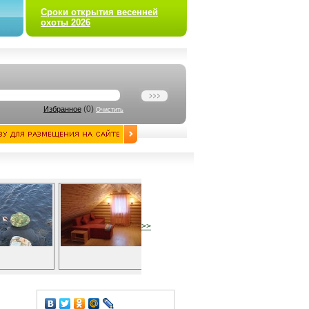
Сроки открытия весенней
охоты 2026
(
0
)
Избранное
Очистить
>>