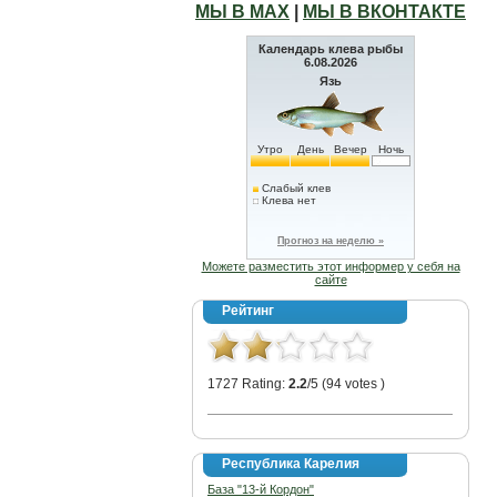
МЫ В МАХ
|
МЫ В ВКОНТАКТЕ
Календарь клева рыбы
6.08.2026
Язь
Утро
День
Вечер
Ночь
Слабый клев
Клева нет
Прогноз на неделю »
Можете разместить этот информер у себя на
сайте
Рейтинг
1727 Rating:
2.2
/5 (94 votes )
Республика Карелия
База "13-й Кордон"