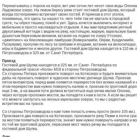
Перекатываясь с порога на порог, вот уже сотни лет несет свои воды Олонка
Ладожское озеро. На левом берегу реки стоит гостевой дом Шулка, который
всегда гостеприимно встречает своих гостей. И приехав в этот уголок,
понимаешь, что здесь ты нашел то, чего тебе так не хватало в городской
суете, ты обрел тишину, покой и уют. Здесь хочется выключить интернет и
мобильник и просто наслаждаться отдыхом. А мы вам предложим уютный
двухэтажный коттедж с видом на реку, настоящую, жаркую, карельскую баню 
душистым березовым веником, катание на лодках по озеру Утозеро,
«джиппинг» на близлежащие ламбушки (Ковераламби, Оярви, Куадиламби,
Пускуярви), прогулки по лесу за грибами и ягодами, катание на велосипедах,
игры в бадминтон и многое другое. Гостевой дом Шулка находится в 110 км. 
Петрозаводска и 325 км. от Санкт Петербурга.
Проезд
Гостевой дом Шулка находится в 325 км. от Санкт- Петербурга по
федеральной трассе «Кола» М18 в сторону Петрозаводска.
Со стороны Питера проезжаете поворот на Коткозеро и будьте внимательн
дабы не проехать поворот в чудесное местечко урочище Шулка. Проехав
пяток километров, перед вами появится перекресток без всяких названий и 
этом перекрестке вам нужно повернуть налево и, проехав по грунтовой доро
еще 3 км., а на вашем пути должна встретиться еще речка малая Олонка,
через которую проложен мосток, вы попадете к нам в гости. А если вы решит
что можете заплутать на лесных карельских озерах, то мы с радостью
встретим вас на трассе.
Со стороны Петрозаводска к нам тоже попасть очень просто (всего 105 км.).
Проезжаете два поворота на Коткозеро, проезжаете реку Пекки и почти сра
за мостом появиться перекресток, значит вам нужно повернуть направо и вс
по той же грунтовой дороге, пересекая мост через речку вы попадаете в
гостевой дом Шулка.
Дом