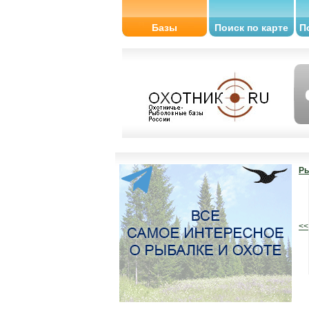
Базы
Поиск по карте
П
Ры
<<