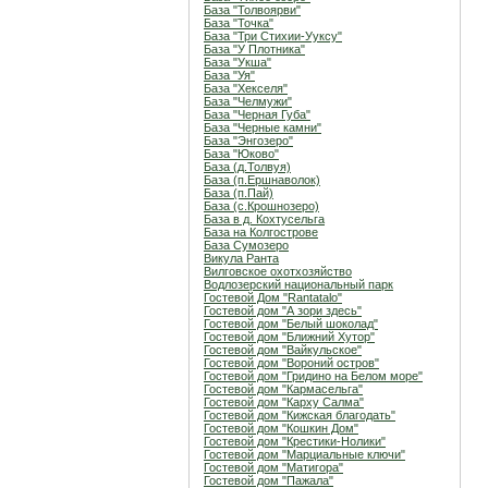
База "Толвоярви"
База "Точка"
База "Три Стихии-Ууксу"
База "У Плотника"
База "Укша"
База "Уя"
База "Хекселя"
База "Челмужи"
База "Черная Губа"
База "Черные камни"
База "Энгозеро"
База "Юково"
База (д.Толвуя)
База (п.Ершнаволок)
База (п.Пай)
База (с.Крошнозеро)
База в д. Кохтусельга
База на Колгострове
База Сумозеро
Викула Ранта
Вилговское охотхозяйство
Водлозерский национальный парк
Гостевой Дом "Rantatalo"
Гостевой дом "А зори здесь"
Гостевой дом "Белый шоколад"
Гостевой дом "Ближний Хутор"
Гостевой дом "Вайкульское"
Гостевой дом "Вороний остров"
Гостевой дом "Гридино на Белом море"
Гостевой дом "Кармасельга"
Гостевой дом "Карху Салма"
Гостевой дом "Кижская благодать"
Гостевой дом "Кошкин Дом"
Гостевой дом "Крестики-Нолики"
Гостевой дом "Марциальные ключи"
Гостевой дом "Матигора"
Гостевой дом "Пажала"