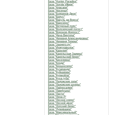
База "Hunter Paradise"
База "Sorola Village"
База "Аласари"
База "Арсенал"
База "Бояринов Двор"
База "Бряус"
База "Вакуль да Ворса"
База "Варозеро"
База "Ветреный пояс"
База "Волозерский погост"
База "Воронов-Форпост"
База "Дача Винтера"
База "Деревня Александровка"
База "Деревня Тереки"
База "Заонего.ру"
База "Инжунаволок"
База "Карелия"
База "Карельская Заимка"
База "Карельский берег"
База "Киселевка"
База "Конди"
База "Крошнозеро"
База "Кузаранда"
База "Куйкаярви"
База "Курмойла"
База "Куха губа"
База "Ладожские зори"
База "Ладожские шхеры"
База "Лайдосалми"
База "Ламбушка"
База "Лахта"
База "Лена-Л"
База "Лесное озеро"
База "Лесной двор"
База "Лопский берег"
База "Лумиваара"
База "Максимальный"