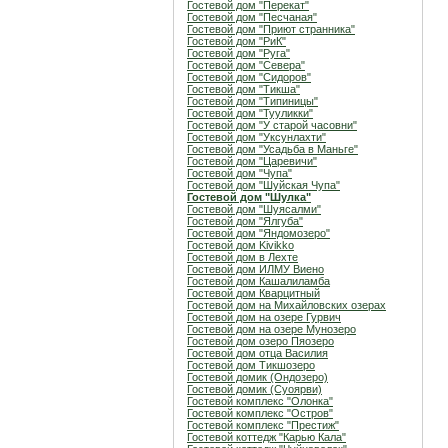
Гостевой дом "Перекат"
Гостевой дом "Песчаная"
Гостевой дом "Приют странника"
Гостевой дом "РиК"
Гостевой дом "Руга"
Гостевой дом "Севера"
Гостевой дом "Сидоров"
Гостевой дом "Тикша"
Гостевой дом "Типиницы"
Гостевой дом "Тууликки"
Гостевой дом "У старой часовни"
Гостевой дом "Уксунлахти"
Гостевой дом "Усадьба в Маньге"
Гостевой дом "Царевичи"
Гостевой дом "Чупа"
Гостевой дом "Шуйская Чупа"
Гостевой дом "Шулка"
Гостевой дом "Шуясалми"
Гостевой дом "Ялгуба"
Гостевой дом "Яндомозеро"
Гостевой дом Kivikko
Гостевой дом в Лехте
Гостевой дом ИЛМУ Виено
Гостевой дом Кашалиламба
Гостевой дом Кварцитный
Гостевой дом на Михайловских озерах
Гостевой дом на озере Гурвич
Гостевой дом на озере Мунозеро
Гостевой дом озеро Пяозеро
Гостевой дом отца Василия
Гостевой дом Тикшозеро
Гостевой домик (Ондозеро)
Гостевой домик (Суоярви)
Гостевой комплекс "Олонка"
Гостевой комплекс "Остров"
Гостевой комплекс "Престиж"
Гостевой коттедж "Карью Кала"