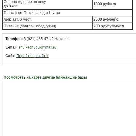
Сопровождение по лесу
1000 руб/чел.
до 8 час.
Трансферт Петрозаводск-Шулка
легк. авт. 6 мест.
2500 руб/рейс
Питание (завтрак, обед, ужин)
700 руб/сутки/чел.
Телефон:
8 (921) 465-47-42 Наталья
E-mail:
shulkachupuk@mail.ru
Сайт:
Перейти на сайт »
Посмотреть на карте другие ближайшие базы