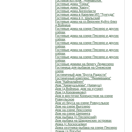
Гостевой коттедж "Чуйнаволок"
Гостевые дома "Горка"
Гостевые дома "Карху"
Гостевые дома Ангенлахти
Гостевые дома в Карелии ИП "Тунгуда"
Гостевые дома в п. Шальский
Гостевые дома на оз.Верхнее Куйто близ
д.Войница
Гостевые дома на озере Пяозеро и других
озёрах
Гостевые дома на озере Пяозеро и других
озёрах
Гостевые дома на озере Пяозеро и других
озёрах
Гостевые дома на озере Пяозеро и других
озёрах
Гостевые дома на озере Пяозеро и других
озёрах
Гостевые домики на берегу Ледмозеро
Гостиница для рыбаков на Онежском
озере
Гостиничный дом "Бухта Радости"
Гостиничный комплекс "Яккимваара"
Дом "Кайналайнен"
Дом "Хирмушъярви" (Хирмуш)
Дом (д.Войница, дом на хуторе)
Дом (д.Коровниково)
Дом в местечке Конецостров на озере
Ровкульское
Дом из бруса на озере Ровкуслькое
Дом на озере Выгозеро
Дом на озере Лексозеро
Дом на озере Ципринга
Дом рыбака (п.Пяозерский)
Дом рыбака на Шардонских островах
Дома (с.Коскосалма)
Дома охотника-рыбака на озере Пяозеро
Домик (д.Ялгуба)