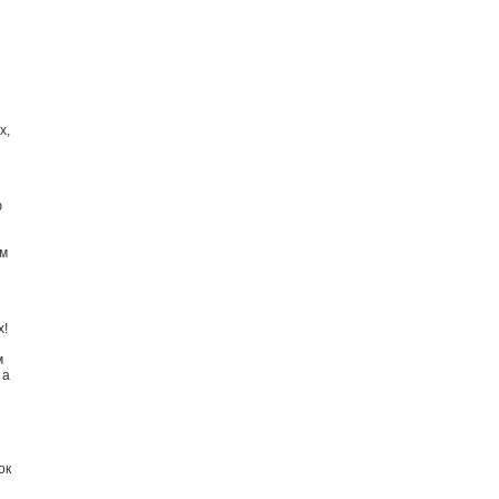
х,
ю
ем
х!
м
 а
ок