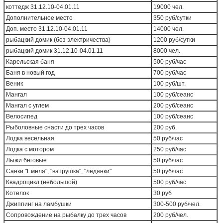
коттедж 31.12.10-04.01.11
19000 чел.
Дополнительное место
350 руб/сутки
Доп. место 31.12.10-04.01.11
14000 чел.
рыбацкий домик (без электричества)
1200 руб/сутки
рыбацкий домик 31.12.10-04.01.11
8000 чел.
Карельская баня
500 руб/час
Баня в новый год
700 руб/час
Веник
100 руб/шт.
Мангал
100 руб/сеанс
Мангал с углем
200 руб/сеанс
Велосипед
100 руб/сеанс
Рыболовные снасти до трех часов
200 руб.
Лодка весельная
50 руб/час
Лодка с мотором
250 руб/час
Лыжи беговые
50 руб/час
Санки "Емеля", "ватрушка", "ледянки"
50 руб/час
Квадроцикл (небольшой)
500 руб/час
Котелок
30 руб
Джиппинг на ламбушки
300-500 руб/чел.
Сопровождение на рыбалку до трех часов
200 руб/чел.