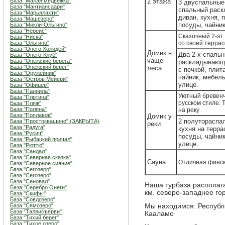
База "Малая медвежка"
2 этажа
3 двуспальные 
База "Мантиансаари"
спальный рас
База "Марьялахти"
диван, кухня, 
База "Машезеро"
посуды, чайник
База "Микли-Ольгино"
База "Нереис"
Сказочный 2-эт.
База "Ниска"
База "Ольгино"
со своей терра
База "Онего Холидей"
Домик в
Два 2-х спаль
База "Онего-Клуб"
чаще
База "Онежские берега"
раскладывающи
База "Онежский берег"
леса
с печкой, плит
База "Оружейник"
чайник, мебель
База "Остров Мейери"
улице.
База "Офицер"
База "Паннила"
Уютный бревенч
База "Плотина"
русском стиле. 
База "Пляж"
База "Поляна"
на реку
База "Поплавок"
Домик у
2 полутораспа
База "Простоквашино" (ЗАКРЫТА)
реки
База "Радуга"
кухня на терра
База "Русич"
посуды, чайник
База "Рыбацкий причал"
улице.
База "Рюттю"
База "Сандал"
База "Северная сказка"
Сауна
Отличная финск
База "Северное сияние"
База "Сегозеро"
База "Сегозеро"
База "Сеновал"
Наша турбаза располага
База "Серебро Онеги"
км. северо-западнее го
База "Скифы"
База "Совдозеро"
База "Сямозеро"
Мы находимся: Республи
База "Талвисъярви"
Кааламо
База "Тихий берег"
База "Тихое озеро"