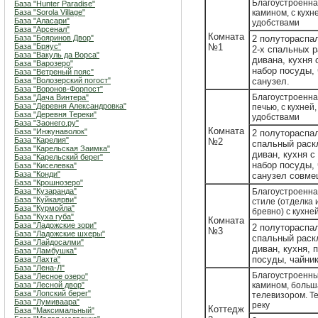
Благоустроенна
База "Hunter Paradise"
База "Sorola Village"
камином, с кухн
База "Аласари"
удобствами
База "Арсенал"
Комната
База "Бояринов Двор"
2 полутораспа
База "Бряус"
№1
2-х спальных 
База "Вакуль да Ворса"
дивана, кухня 
База "Варозеро"
набор посуды, 
База "Ветреный пояс"
База "Волозерский погост"
санузел.
База "Воронов-Форпост"
Благоустроенна
База "Дача Винтера"
База "Деревня Александровка"
печью, с кухней,
База "Деревня Тереки"
удобствами
База "Заонего.ру"
Комната
База "Инжунаволок"
2 полутораспал
База "Карелия"
№2
спальный рас
База "Карельская Заимка"
диван, кухня с
База "Карельский берег"
набор посуды, 
База "Киселевка"
База "Конди"
санузел совме
База "Крошнозеро"
База "Кузаранда"
Благоустроенна
База "Куйкаярви"
стиле (отделка 
База "Курмойла"
бревно) с кухне
База "Куха губа"
Комната
База "Ладожские зори"
2 полутораспал
№3
База "Ладожские шхеры"
спальный рас
База "Лайдосалми"
диван, кухня, 
База "Ламбушка"
посуды, чайник
База "Лахта"
База "Лена-Л"
Благоустроенный
База "Лесное озеро"
База "Лесной двор"
камином, больш
База "Лопский берег"
телевизором. Т
База "Лумиваара"
реку
Коттедж
База "Максимальный"