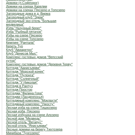
Домики (п.Софпорог)
Домики на озерах Карелии
Домики на озерах Пяозеро и Топозеро
Загородные дома в д. Вирма
Загородный клуб "Эдем"
Загородный эко-отель "Большая
медведица"
Изба "Лазурный берег"
Изба "Рыбный пятачок"
Избы на озере Пяозеро
Избы на озере Топозеро
Кемпинг "Рантала"
Кереть Тур
Клуб "Авиаретро"
Клуб "Денисов Мыс"
Комплекс гостевых домов "Вепсский
хутор"
Комплекс гостевых домов "Деревня Терву"
Коттедж "Аанисъярви"
Коттедж "Морской конек"
Коттедж "Пулонга"
Коттедж "Солнечный"
Коттедж "У Николая"
Коттедж в Рантуэ
Коттедж Простор
Коттеджи "Филина Гора"
Коттеджи (Лахденпохья)
Коттеджный комплекс "Мoклахти"
Коттеджный комплекс "Умосту"
Лесная изба на озере Тишкозеро
Лесная изба, Пяозеро
Лесная избушка на озере Алозеро
Лесной дом "Медведь"
Лесной отель "Вегарус"
Лесной отель "Янисъярви"
Лесные домики на берегу Тихтозера
Минибаза "Тунгозеро"