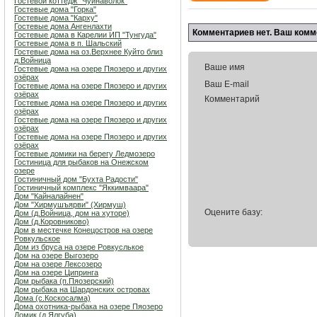
Гостевой коттедж "Чуйнаволок"
Гостевые дома "Горка"
Гостевые дома "Карху"
Гостевые дома Ангенлахти
Комментариев нет. Ваш комм
Гостевые дома в Карелии ИП "Тунгуда"
Гостевые дома в п. Шальский
Гостевые дома на оз.Верхнее Куйто близ
д.Войница
Ваше имя
Гостевые дома на озере Пяозеро и других
озёрах
Ваш E-mail
Гостевые дома на озере Пяозеро и других
озёрах
Комментарий
Гостевые дома на озере Пяозеро и других
озёрах
Гостевые дома на озере Пяозеро и других
озёрах
Гостевые дома на озере Пяозеро и других
озёрах
Гостевые домики на берегу Ледмозеро
Гостиница для рыбаков на Онежском
озере
Гостиничный дом "Бухта Радости"
Гостиничный комплекс "Яккимваара"
Дом "Кайналайнен"
Дом "Хирмушъярви" (Хирмуш)
Оцените базу:
Дом (д.Войница, дом на хуторе)
Дом (д.Коровниково)
Дом в местечке Конецостров на озере
Ровкульское
Дом из бруса на озере Ровкуслькое
Дом на озере Выгозеро
Дом на озере Лексозеро
Дом на озере Ципринга
Дом рыбака (п.Пяозерский)
Дом рыбака на Шардонских островах
Дома (с.Коскосалма)
Дома охотника-рыбака на озере Пяозеро
Домик (д.Ялгуба)