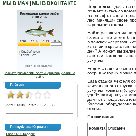
МЫ В МАХ
|
МЫ В ВКОНТАКТЕ
Ведь только здесь, на н
познакомитесь со всем
Календарь клева рыбы
ландшафта: это и горна
8.08.2026
лес, манящий своей про
Язь
карельские скалы.
Найти развлечения по 
скажите, что может быт
Утро
День
Вечер
Ночь
в поисках «спрятавшихс
купании в кристально ч
дни? А может, вы желае
Слабый клев
Клева нет
занятии, как сплавы на
услугам!
Прогноз на неделю »
Рядом с нашей базой о
озер, в которых можно 
Можете разместить этот информер у себя на
сайте
База отдыха Хекселя со
Рейтинг
качественного отпуска, 
услугам: комнаты (с ру
удобствами), двухэтажн
домики в чаще леса или
Карелии оборудована 
2250 Rating:
2.5
/5 (93 votes )
отдыха.
Проживание
Республика Карелия
Комната
Описание
База "13-й Кордон"