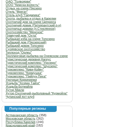
ОАО "Толвоярви"
ООО "Кемска волость"
Отдых на озере Пяозеро
Отель "Фрегат"
Отель-клуб "Гардарика"
Охота, рыбалка и отдых в Карелии
Охотничий дом на озере Ципринга
Охотничий домик (Питкярантский р-н)
Охотничьи домики (п.Стеклянное)
Охотхозяйство "Менское"
Плавучий дом "Охта"
Рыбацкая изба на озере Топозеро
Рыбацкий дом (Пяозерский)
Рыбацкий домик Топозеро
Суоярвское охотхозяйство
Теплоход "Орлец"
Троллинговая рыбалка на Онежском озере
Туристическая деревня Нагеус
Туристический комплекс "Урозеро"
Туристический комплекс "Шуезеро"
Туркомплекс "Киви-Койву"
Туркомплекс "Кормушка"
Туркомплекс "Пийпун Пиха"
Урочище Коркиниеми
Усадьба "Хозяин Тайги"
Усадьба Ботмайла
Хутор Микли
Хутор Охотничий-рыболовный "Курмойла"
Чупинский яхт-клуб
Популярные регионы
Астраханская область
(358)
Московская область
(262)
Республика Карелия
(244)
Краснодарский край
(182)