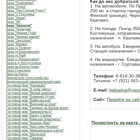
Как до нас добраться:
База "Толвоярви"
1. На автомобиле. По 
База "Точка"
База "Три Стихии-Ууксу"
250 км. в сторону город
База "У Плотника"
Финской границе). Чере
База "Укша"
Кааламо.
База "Уя"
База "Хекселя"
2. На поезде. Поезд 350
База "Челмужи"
База "Черная Губа"
Костомукша, отправлени
База "Черные камни"
назначения - п. Каалам
База "Энгозеро"
База "Юково"
3. На автобусе. Ежеднев
База (д.Толвуя)
Станция назначения-г. 
База (п.Ершнаволок)
База (п.Пай)
База (с.Крошнозеро)
4. На маршрутке. Ежедн
База в д. Кохтусельга
назначения - г. Сортава
База на Колгострове
База Сумозеро
Викула Ранта
Телефон:
8-814-30-36
Вилговское охотхозяйство
Татьяна: +7 (921) 463
Водлозерский национальный парк
Гостевой Дом "Rantatalo"
Гостевой дом "А зори здесь"
E-mail:
hekselya@yand
Гостевой дом "Белый шоколад"
Гостевой дом "Ближний Хутор"
Сайт:
Перейти на сай
Гостевой дом "Вайкульское"
Гостевой дом "Вороний остров"
Гостевой дом "Гридино на Белом море"
Гостевой дом "Кармасельга"
Гостевой дом "Карху Салма"
Гостевой дом "Кижская благодать"
Посмотреть на карте
Гостевой дом "Кошкин Дом"
Гостевой дом "Крестики-Нолики"
Гостевой дом "Марциальные ключи"
Гостевой дом "Матигора"
Гостевой дом "Пажала"