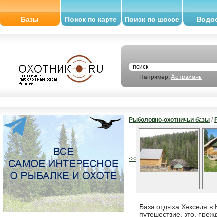
Базы
Поиск по карте
Поиск по шоссе
Водо
Астрахань
Например:
Рыболовно-охотничьи базы
/
<<
База отдыха Хекселя в 
путешествие, это, преж