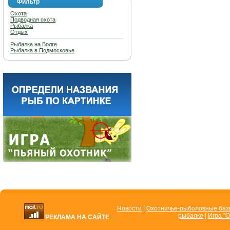
Фильтр
Охота
Подводная охота
Рыбалка
Отдых
Рыбалка на Волге
Рыбалка в Подмосковье
Новости
|
Охотничье-рыболовные ба
рыбалке
|
Игра "О
РЕКЛАМА НА САЙТЕ