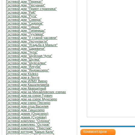
Гостевой дом "Перекат"
Гостевой дом "Песчаная"
Гостевой дом "Приют странника"
Гостевой дом "РиК"
Гостевой дом "Руга"
Гостевой дом "Севера"
Гостевой дом "Сидоров"
Гостевой дом "Тикша"
Гостевой дом "Типиницы"
Гостевой дом "Тууликки"
Гостевой дом "У старой часовни"
Гостевой дом "Уксунлахти"
Гостевой дом "Усадьба в Маньге"
Гостевой дом "Царевичи"
Гостевой дом "Чупа"
Гостевой дом "Шуйская Чупа"
Гостевой дом "Шулка"
Гостевой дом "Шуясалми"
Гостевой дом "Ялгуба"
Гостевой дом "Яндомозеро"
Гостевой дом Kivikko
Гостевой дом в Лехте
Гостевой дом ИЛМУ Виено
Гостевой дом Кашалиламба
Гостевой дом Кварцитный
Гостевой дом на Михайловских озерах
Гостевой дом на озере Гурвич
Гостевой дом на озере Мунозеро
Гостевой дом озеро Пяозеро
Гостевой дом отца Василия
Гостевой дом Тикшозеро
Гостевой домик (Ондозеро)
Гостевой домик (Суоярви)
Гостевой комплекс "Олонка"
Гостевой комплекс "Остров"
Гостевой комплекс "Престиж"
Комментарии
Гостевой коттедж "Карью Кала"