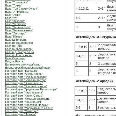
сануз
База "Толвоярви"
База "Точка"
Двусп
4,5,10,11
2+1*
База "Три Стихии-Ууксу"
в ном
База "У Плотника"
База "Укша"
2 одн
6,9
2+1*
База "Уя"
сануз
База "Хекселя"
База "Челмужи"
Двусп
8
3
База "Черная Губа"
сануз
База "Черные камни"
База "Энгозеро"
База "Юково"
Гостевой дом «Снегурочк
База (д.Толвуя)
База (п.Ершнаволок)
2 односпаль
База (п.Пай)
1,2,9,10
2+1*
номере.
База (с.Крошнозеро)
База в д. Кохтусельга
Двуспальная
База на Колгострове
3,4,7,8
2+1*
номере.
База Сумозеро
Викула Ранта
5
3
3 односпаль
Вилговское охотхозяйство
Водлозерский национальный парк
Двуспальная
Гостевой Дом "Rantatalo"
6
3
санузел в 
Гостевой дом "А зори здесь"
Гостевой дом "Белый шоколад"
Гостевой дом "Ближний Хутор"
Гостевой дом «Чародеи»
Гостевой дом "Вайкульское"
Гостевой дом "Вороний остров"
2 односпаль
Гостевой дом "Гридино на Белом море"
1,2,910
2+1*
Гостевой дом "Кармасельга"
номере
Гостевой дом "Карху Салма"
Двуспальная
Гостевой дом "Кижская благодать"
3,4,7,8
2+1*
Гостевой дом "Кошкин Дом"
номере.
Гостевой дом "Крестики-Нолики"
5,6
3
3 односпаль
Гостевой дом "Марциальные ключи"
Гостевой дом "Матигора"
Гостевой дом "Пажала"
*Дополнительное место (ра