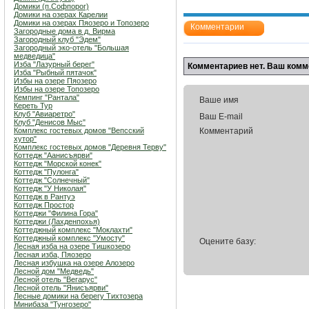
Домики (п.Софпорог)
Домики на озерах Карелии
Домики на озерах Пяозеро и Топозеро
Комментарии
Загородные дома в д. Вирма
Загородный клуб "Эдем"
Загородный эко-отель "Большая
медведица"
Изба "Лазурный берег"
Комментариев нет. Ваш комм
Изба "Рыбный пятачок"
Избы на озере Пяозеро
Избы на озере Топозеро
Кемпинг "Рантала"
Ваше имя
Кереть Тур
Клуб "Авиаретро"
Ваш E-mail
Клуб "Денисов Мыс"
Комплекс гостевых домов "Вепсский
Комментарий
хутор"
Комплекс гостевых домов "Деревня Терву"
Коттедж "Аанисъярви"
Коттедж "Морской конек"
Коттедж "Пулонга"
Коттедж "Солнечный"
Коттедж "У Николая"
Коттедж в Рантуэ
Коттедж Простор
Коттеджи "Филина Гора"
Коттеджи (Лахденпохья)
Коттеджный комплекс "Мoклахти"
Коттеджный комплекс "Умосту"
Оцените базу:
Лесная изба на озере Тишкозеро
Лесная изба, Пяозеро
Лесная избушка на озере Алозеро
Лесной дом "Медведь"
Лесной отель "Вегарус"
Лесной отель "Янисъярви"
Лесные домики на берегу Тихтозера
Минибаза "Тунгозеро"