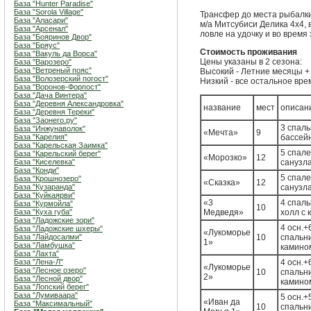
База "Hunter Paradise"
База "Sorola Village"
Трансфер до места рыбалки:
База "Аласари"
м/а Митсубиси Делика 4х4, в
База "Арсенал"
ловле на удочку и во время 
База "Бояринов Двор"
База "Бряус"
Стоимость проживания
База "Вакуль да Ворса"
Цены указаны в 2 сезона:
База "Варозеро"
База "Ветреный пояс"
Высокий - Летние месяцы +
База "Волозерский погост"
Низкий - все остальное вре
База "Воронов-Форпост"
База "Дача Винтера"
База "Деревня Александровка"
название
мест
описан
База "Деревня Тереки"
База "Заонего.ру"
3 спаль
База "Инжунаволок"
«Мечта»
9
База "Карелия"
бассейн
База "Карельская Заимка"
5 спале
База "Карельский берег"
«Морозко»
12
База "Киселевка"
санузл
База "Конди"
5 спале
База "Крошнозеро"
«Сказка»
12
База "Кузаранда"
санузл
База "Куйкаярви"
«3
4 спаль
База "Курмойла"
10
База "Куха губа"
Медведя»
холл с 
База "Ладожские зори"
4 осн.+
База "Ладожские шхеры"
«Лукоморье
База "Лайдосалми"
10
спальни
1»
База "Ламбушка"
камином
База "Лахта"
База "Лена-Л"
4 осн.+
«Лукоморье
База "Лесное озеро"
10
спальни
2»
База "Лесной двор"
камином
База "Лопский берег"
База "Лумиваара"
5 осн.+
«Иван да
База "Максимальный"
10
спальни