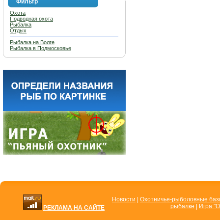
Фильтр
Охота
Подводная охота
Рыбалка
Отдых
Рыбалка на Волге
Рыбалка в Подмосковье
Новости
|
Охотничье-рыболовные ба
рыбалке
|
Игра "О
РЕКЛАМА НА САЙТЕ