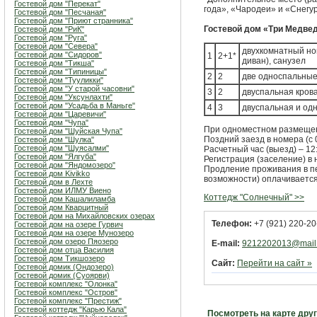
Гостевой дом "Перекат"
года», «Чародеи» и «Снегур
Гостевой дом "Песчаная"
Гостевой дом "Приют странника"
Гостевой дом «Три Медве
Гостевой дом "РиК"
Гостевой дом "Руга"
Гостевой дом "Севера"
двухкомнатный но
Гостевой дом "Сидоров"
1
2+1*
диван), санузел
Гостевой дом "Тикша"
Гостевой дом "Типиницы"
2
2
две односпальные 
Гостевой дом "Тууликки"
Гостевой дом "У старой часовни"
3
2
двуспальная крова
Гостевой дом "Уксунлахти"
Гостевой дом "Усадьба в Маньге"
4
3
двуспальная и одн
Гостевой дом "Царевичи"
Гостевой дом "Чупа"
При одноместном размещен
Гостевой дом "Шуйская Чупа"
Поздний заезд в номера (с 0
Гостевой дом "Шулка"
Гостевой дом "Шуясалми"
Расчетный час (выезд) – 12
Гостевой дом "Ялгуба"
Регистрация (заселение) в 
Гостевой дом "Яндомозеро"
Продление проживания в пер
Гостевой дом Kivikko
возможности) оплачивается
Гостевой дом в Лехте
Гостевой дом ИЛМУ Виено
Коттедж "Солнечный" >>
Гостевой дом Кашалиламба
Гостевой дом Кварцитный
Гостевой дом на Михайловских озерах
Телефон:
+7 (921) 220-20
Гостевой дом на озере Гурвич
Гостевой дом на озере Мунозеро
Гостевой дом озеро Пяозеро
E-mail:
9212202013@mail.
Гостевой дом отца Василия
Гостевой дом Тикшозеро
Сайт:
Перейти на сайт »
Гостевой домик (Ондозеро)
Гостевой домик (Суоярви)
Гостевой комплекс "Олонка"
Гостевой комплекс "Остров"
Гостевой комплекс "Престиж"
Гостевой коттедж "Карью Кала"
Посмотреть на карте дру