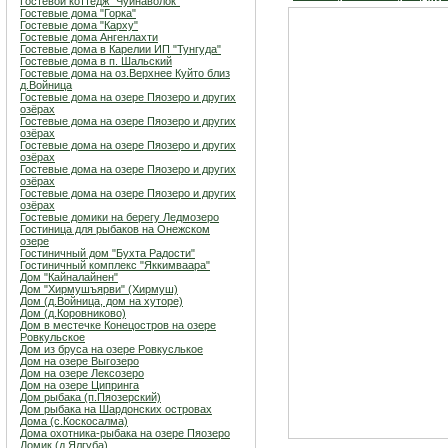
Гостевой коттедж "Чуйнаволок"
Гостевые дома "Горка"
Гостевые дома "Карху"
Гостевые дома Ангенлахти
Гостевые дома в Карелии ИП "Тунгуда"
Гостевые дома в п. Шальский
Гостевые дома на оз.Верхнее Куйто близ
д.Войница
Гостевые дома на озере Пяозеро и других
озёрах
Гостевые дома на озере Пяозеро и других
озёрах
Гостевые дома на озере Пяозеро и других
озёрах
Гостевые дома на озере Пяозеро и других
озёрах
Гостевые дома на озере Пяозеро и других
озёрах
Гостевые домики на берегу Ледмозеро
Гостиница для рыбаков на Онежском
озере
Гостиничный дом "Бухта Радости"
Гостиничный комплекс "Яккимваара"
Дом "Кайналайнен"
Дом "Хирмушъярви" (Хирмуш)
Дом (д.Войница, дом на хуторе)
Дом (д.Коровниково)
Дом в местечке Конецостров на озере
Ровкульское
Дом из бруса на озере Ровкуслькое
Дом на озере Выгозеро
Дом на озере Лексозеро
Дом на озере Ципринга
Дом рыбака (п.Пяозерский)
Дом рыбака на Шардонских островах
Дома (с.Коскосалма)
Дома охотника-рыбака на озере Пяозеро
Домик (д.Ялгуба)