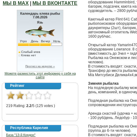
оборудование Hamminbird, т
МЫ В МАХ
|
МЫ В ВКОНТАКТЕ
багорик, подсачек, каюта на
судоводитель. – 2800 руб/ча
Календарь клева рыбы
7.08.2026
Каютный катер Flint 641 Ca
Язь
рыбопоисковое оборудовани
даунриггеры (2шт), багорик,
автономный отопитель Webas
1600 руб/час.
Утро
День
Вечер
Ночь
Открытый катер Yamarin470
оборудование Lowrance. 8 с
Слабый клев
(вместимость до 3чел + гид/
Клева нет
Рыбалка на Онежском и лесн
человек).
В стоимость входят: снасти,
Прогноз на неделю »
Трансфер до места рыбалки:
Можете разместить этот информер у себя на
М/а Митсубиси Делика4х4,вм
сайте
Зимняя рыбалка
Рейтинг
На подледную рыбалку можн
день, компанией, в одиночк
Подледная рыбалка на Онеж
сопровождении инструктора 
219 Rating:
2.2
/5 (125 votes )
Аренда снастей (удочка + н
- 100 руб/день. Ледобур - 1
Подледная рыбалка на Онеж
Республика Карелия
(группа до 6-ти человек).
В стоимость входят: снасти,
База "13-й Кордон"