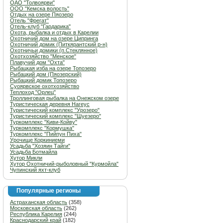
ОАО "Толвоярви"
ООО "Кемска волость"
Отдых на озере Пяозеро
Отель "Фрегат"
Отель-клуб "Гардарика"
Охота, рыбалка и отдых в Карелии
Охотничий дом на озере Ципринга
Охотничий домик (Питкярантский р-н)
Охотничьи домики (п.Стеклянное)
Охотхозяйство "Менское"
Плавучий дом "Охта"
Рыбацкая изба на озере Топозеро
Рыбацкий дом (Пяозерский)
Рыбацкий домик Топозеро
Суоярвское охотхозяйство
Теплоход "Орлец"
Троллинговая рыбалка на Онежском озере
Туристическая деревня Нагеус
Туристический комплекс "Урозеро"
Туристический комплекс "Шуезеро"
Туркомплекс "Киви-Койву"
Туркомплекс "Кормушка"
Туркомплекс "Пийпун Пиха"
Урочище Коркиниеми
Усадьба "Хозяин Тайги"
Усадьба Ботмайла
Хутор Микли
Хутор Охотничий-рыболовный "Курмойла"
Чупинский яхт-клуб
Популярные регионы
Астраханская область
(358)
Московская область
(262)
Республика Карелия
(244)
Краснодарский край
(182)