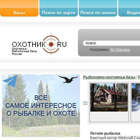
Базы
Поиск по карте
Поиск по шоссе
Водо
Астрахань
Например:
Рыболовно-охотничьи базы
/
<<
Летняя рыбалка
Каютный катер Wellcraft Co