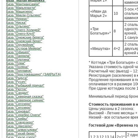
Марья 1»
База "Малая медвежка"
камином
База "Мантиансаари"
База "Марьялахти"
5 осн.+
«Иван да
База "Машезеро"
10
спальни
База "Микли-Ольгино"
Марья 2»
камином
База "Нереис"
База "Ниска"
2 спаль
База "Ольгино"
«Три
односпа
База "Онего Холидей"
8
Богатыря»*
кухней,
База "Онего-Клуб"
База "Онежские берега"
1 сануз
База "Онежский берег"
2 спаль
База "Оружейник"
База "Остров Мейери"
«Мишутка»
4+2
двухъяр
База "Офицер"
кухней 
База "Паннила"
База "Плотина"
* Коттедж «Три Богатыря» с
База "Пляж"
Указана стоимость одной ч
База "Поляна"
База "Поплавок"
Расчетный час (выезд) – 12
База "Простоквашино" (ЗАКРЫТА)
Регистрация (заселение) в 
База "Радуга"
Продление проживания в пе
База "Русич"
оплачивается в размере 100
База "Рыбацкий причал"
При сдаче коттеджа после 1
База "Рюттю"
База "Сандал"
Минимальный период бронир
База "Северная сказка"
База "Северное сияние"
База "Сегозеро"
Стоимость проживания в 
База "Сегозеро"
Цены указаны в 2 сезона:
База "Сеновал"
Высокий - Летние месяцы +
База "Серебро Онеги"
Низкий - все остальное вре
База "Скифы"
База "Совдозеро"
Гостевой дом «Времена г
База "Сямозеро"
База "Талвисъярви"
База "Тихий берег"
2 одн
1,2,3,12,13,14
2+1*
База "Тихое озеро"