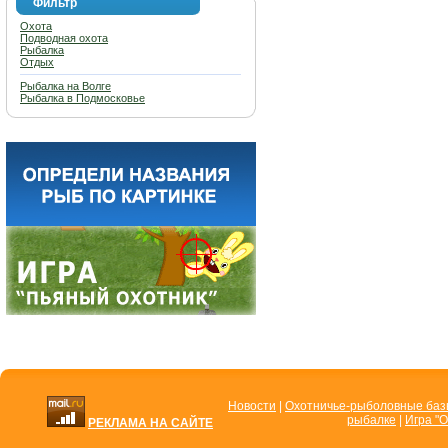
Фильтр
Охота
Подводная охота
Рыбалка
Отдых
Рыбалка на Волге
Рыбалка в Подмосковье
Новости
|
Охотничье-рыболовные ба
рыбалке
|
Игра "О
РЕКЛАМА НА САЙТЕ