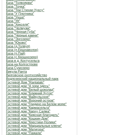
База "Толвоярви"
База "Точка"
База "Три Стихии-Ууксу"
База "У Плотника"
База "Укша"
База "Уя"
База "Хекселя"
База "Челмужи"
База "Черная Губа"
База "Черные камни"
База "Энгозеро"
База "Юково"
База (д.Толвуя)
База (п.Ершнаволок)
База (п.Пай)
База (с.Крошнозеро)
База в д. Кохтусельга
База на Колгострове
База Сумозеро
Викула Ранта
Вилговское охотхозяйство
Водлозерский национальный парк
Гостевой Дом "Rantatalo"
Гостевой дом "А зори здесь"
Гостевой дом "Белый шоколад"
Гостевой дом "Ближний Хутор"
Гостевой дом "Вайкульское"
Гостевой дом "Вороний остров"
Гостевой дом "Гридино на Белом море"
Гостевой дом "Кармасельга"
Гостевой дом "Карху Салма"
Гостевой дом "Кижская благодать"
Гостевой дом "Кошкин Дом"
Гостевой дом "Крестики-Нолики"
Гостевой дом "Марциальные ключи"
Гостевой дом "Матигора"
Гостевой дом "Пажала"