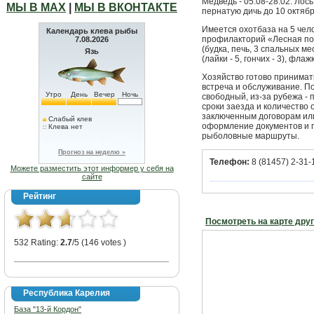
Медведь - 05.08-28.02. Лось 
МЫ В МАХ
|
МЫ В ВКОНТАКТЕ
пернатую дичь до 10 октября 
Имеется охотбаза на 5 челов
Календарь клева рыбы
профилакторий «Лесная пол
7.08.2026
(будка, печь, 3 спальных ме
Язь
(лайки - 5, гончих - 3), флаж
Хозяйство готово принимат
встреча и обслуживание. П
Утро
День
Вечер
Ночь
свободный, из-за рубежа -
сроки заезда и количество
заключенным договорам или
Слабый клев
оформление документов и п
Клева нет
рыболовные маршруты.
Прогноз на неделю »
Телефон:
8 (81457) 2-31-
Можете разместить этот информер у себя на
сайте
Рейтинг
Посмотреть на карте дру
532 Rating:
2.7
/5 (146 votes )
Республика Карелия
База "13-й Кордон"