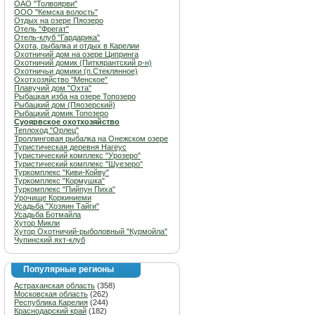
ОАО "Толвоярви"
ООО "Кемска волость"
Отдых на озере Пяозеро
Отель "Фрегат"
Отель-клуб "Гардарика"
Охота, рыбалка и отдых в Карелии
Охотничий дом на озере Ципринга
Охотничий домик (Питкярантский р-н)
Охотничьи домики (п.Стеклянное)
Охотхозяйство "Менское"
Плавучий дом "Охта"
Рыбацкая изба на озере Топозеро
Рыбацкий дом (Пяозерский)
Рыбацкий домик Топозеро
Суоярвское охотхозяйство
Теплоход "Орлец"
Троллинговая рыбалка на Онежском озере
Туристическая деревня Нагеус
Туристический комплекс "Урозеро"
Туристический комплекс "Шуезеро"
Туркомплекс "Киви-Койву"
Туркомплекс "Кормушка"
Туркомплекс "Пийпун Пиха"
Урочище Коркиниеми
Усадьба "Хозяин Тайги"
Усадьба Ботмайла
Хутор Микли
Хутор Охотничий-рыболовный "Курмойла"
Чупинский яхт-клуб
Популярные регионы
Астраханская область
(358)
Московская область
(262)
Республика Карелия
(244)
Краснодарский край
(182)