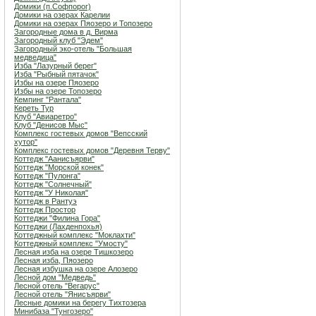
Домики (п.Софпорог)
Домики на озерах Карелии
Домики на озерах Пяозеро и Топозеро
Загородные дома в д. Вирма
Загородный клуб "Эдем"
Загородный эко-отель "Большая
медведица"
Изба "Лазурный берег"
Изба "Рыбный пятачок"
Избы на озере Пяозеро
Избы на озере Топозеро
Кемпинг "Рантала"
Кереть Тур
Клуб "Авиаретро"
Клуб "Денисов Мыс"
Комплекс гостевых домов "Вепсский
хутор"
Комплекс гостевых домов "Деревня Терву"
Коттедж "Аанисъярви"
Коттедж "Морской конек"
Коттедж "Пулонга"
Коттедж "Солнечный"
Коттедж "У Николая"
Коттедж в Рантуэ
Коттедж Простор
Коттеджи "Филина Гора"
Коттеджи (Лахденпохья)
Коттеджный комплекс "Мoклахти"
Коттеджный комплекс "Умосту"
Лесная изба на озере Тишкозеро
Лесная изба, Пяозеро
Лесная избушка на озере Алозеро
Лесной дом "Медведь"
Лесной отель "Вегарус"
Лесной отель "Янисъярви"
Лесные домики на берегу Тихтозера
Минибаза "Тунгозеро"