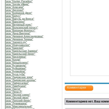
База "Hunter Paradise"
База "Sorola Village"
База "Аласари"
База "Арсенал"
База "Бояринов Двор"
База "Бряус"
База "Вакуль да Ворса"
База "Варозеро"
База "Ветреный пояс"
База "Волозерский погост"
База "Воронов-Форпост"
База "Дача Винтера"
База "Деревня Александровка"
База "Деревня Тереки"
База "Заонего.ру"
База "Инжунаволок"
База "Карелия"
База "Карельская Заимка"
База "Карельский берег"
База "Киселевка"
База "Конди"
База "Крошнозеро"
База "Кузаранда"
База "Куйкаярви"
База "Курмойла"
База "Куха губа"
База "Ладожские зори"
База "Ладожские шхеры"
База "Лайдосалми"
База "Ламбушка"
Комментарии
База "Лахта"
База "Лена-Л"
База "Лесное озеро"
База "Лесной двор"
База "Лопский берег"
Комментариев нет. Ваш комм
База "Лумиваара"
База "Максимальный"