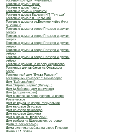
Гостевой коттедж "Чуйнаволок"
Гостевые дома "Горка"
Гостевые дома "Карху"
Гостевые дома Ангенлахти
Гостевые дома в Карелии ИП "Тунгуда"
Гостевые дома в п. Шальский
Гостевые дома на оз.Верхнее Куйто близ
д.Войница
Гостевые дома на озере Пяозеро и других
озёрах
Гостевые дома на озере Пяозеро и других
озёрах
Гостевые дома на озере Пяозеро и других
озёрах
Гостевые дома на озере Пяозеро и других
озёрах
Гостевые дома на озере Пяозеро и других
озёрах
Гостевые домики на берегу Ледмозеро
Гостиница для рыбаков на Онежском
озере
Гостиничный дом "Бухта Радости"
Гостиничный комплекс "Яккимваара"
Дом "Кайналайнен"
Дом "Хирмушъярви" (Хирмуш)
Дом (д.Войница, дом на хуторе)
Дом (д.Коровниково)
Дом в местечке Конецостров на озере
Ровкульское
Дом из бруса на озере Ровкуслькое
Дом на озере Выгозеро
Дом на озере Лексозеро
Дом на озере Ципринга
Дом рыбака (п.Пяозерский)
Дом рыбака на Шардонских островах
Дома (с.Коскосалма)
Дома охотника-рыбака на озере Пяозеро
Домик (д.Ялгуба)