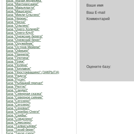
База "Малая медвежка"
База "Мантиансаари"
Ваше имя
База "Марьялахти"
База "Машезеро"
Ваш E-mail
База "Микли-Ольгино"
База "Нереис"
Комментарий
База "Ниска"
База "Ольгино"
База "Онего Холидей"
База "Онего-Клуб"
База "Онежские берега"
База "Онежский берег"
База "Оружейник"
База "Остров Мейери"
База "Офицер"
База "Паннила"
База "Плотина"
База "Пляж"
База "Поляна"
Оцените базу:
База "Поплавок"
База "Простоквашино" (ЗАКРЫТА)
База "Радуга"
База "Русич"
База "Рыбацкий причал"
База "Рюттю"
База "Сандал"
База "Северная сказка"
База "Северное сияние"
База "Сегозеро"
База "Сегозеро"
База "Сеновал"
База "Серебро Онеги"
База "Скифы"
База "Совдозеро"
База "Сямозеро"
База "Талвисъярви"
База "Тихий берег"
База "Тихое озеро"