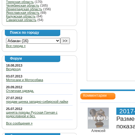
Тверская область
(170)
Челябинская область
(165)
Ленинградская область
(156)
Ярославская область
(69)
Калужская область
(64)
Самарская область
(54)
Поиск по городу
Все города »
Форум
18.08.2013
Вездеход
03.07.2013
Мотосани и Мотособака
20.09.2012
Отличная одежда.
Комментарии
27.07.2012
продам щенка западно-сибирской лайки
25.07.2012
2017
щенята породы Русская Гончая с
родословной и без.
Разме
Все сообщения »
показ
Алексей