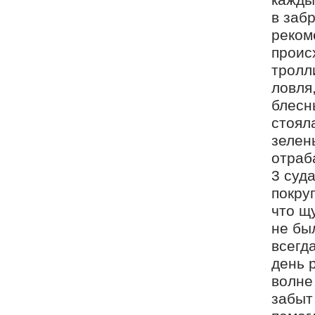
каждый
в заб
реком
проис
тролл
ловля
блесн
стоял
зелен
отраб
3 суда
покру
что щ
не бы
всегд
день р
волне
забыт