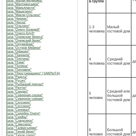
База "Малая медвежка"
в группе
База "Мантиансаари"
База "Марьялахти"
База "Машезеро"
База "Микли-Ольгино"
База "Нереис"
База "Ниска"
База "Ольгино"
1-3
Малый
База "Онего Холидей"
человека
гостевой дом
База "Онего-Клуб"
База "Онежские берега"
База "Онежский берег"
База "Оружейник"
База "Остров Мейери"
База "Офицер"
База "Паннила"
База "Плотина"
4
Средний
д
База "Пляж"
человека
гостевой дом
База "Поляна"
База "Поплавок"
База "Простоквашино" (ЗАКРЫТА)
База "Радуга"
База "Русич"
База "Рыбацкий причал"
База "Рюттю"
Средний или
База "Сандал"
5
База "Северная сказка"
большой
д
человек
База "Северное сияние"
гостевой дом
База "Сегозеро"
База "Сегозеро"
База "Сеновал"
База "Серебро Онеги"
База "Скифы"
База "Совдозеро"
База "Сямозеро"
База "Талвисъярви"
6
Большой
База "Тихий берег"
д
человек
гостевой дом
База "Тихое озеро"