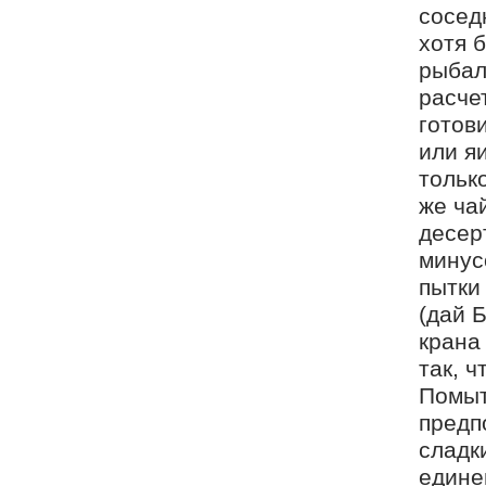
сосед
хотя 
рыбалк
расче
готов
или яи
только
же ча
десерт
минусо
пытки
(дай Б
крана
так, 
Помыт
предп
сладк
едине