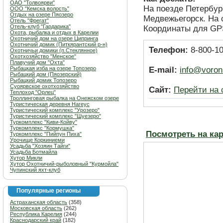
ОАО "Толвоярви"
На поезде Петербур
ООО "Кемска волость"
Отдых на озере Пяозеро
Медвежьегорск. На 
Отель "Фрегат"
Отель-клуб "Гардарика"
Координаты для GPS
Охота, рыбалка и отдых в Карелии
Охотничий дом на озере Ципринга
Охотничий домик (Питкярантский р-н)
Телефон:
8-800-10
Охотничьи домики (п.Стеклянное)
Охотхозяйство "Менское"
Плавучий дом "Охта"
Рыбацкая изба на озере Топозеро
E-mail:
info@voroni
Рыбацкий дом (Пяозерский)
Рыбацкий домик Топозеро
Суоярвское охотхозяйство
Сайт:
Перейти на 
Теплоход "Орлец"
Троллинговая рыбалка на Онежском озере
Туристическая деревня Нагеус
Туристический комплекс "Урозеро"
Туристический комплекс "Шуезеро"
Туркомплекс "Киви-Койву"
Туркомплекс "Кормушка"
Посмотреть на ка
Туркомплекс "Пийпун Пиха"
Урочище Коркиниеми
Усадьба "Хозяин Тайги"
Усадьба Ботмайла
Хутор Микли
Хутор Охотничий-рыболовный "Курмойла"
Чупинский яхт-клуб
Популярные регионы
Астраханская область
(358)
Московская область
(262)
Республика Карелия
(244)
Краснодарский край
(182)