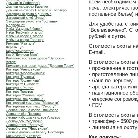
всем необходимым 
Домики (п.Софпорог)
Домики на озерах Карелии
печь, электричество
Домики на озерах Пяозеро и Топозеро
постельное белье) и
Загородные дома в д. Вирма
Загородный клуб "Эдем"
Загородный эко-отель "Большая
Для удобства, стои
медведица"
Изба "Лазурный берег"
"Все включено". Ст
Изба "Рыбный пятачок"
рублей в сутки.
Избы на озере Пяозеро
Избы на озере Топозеро
Кемпинг "Рантала"
Стоимость охоты на
Кереть Тур
Клуб "Авиаретро"
E-mail.
Клуб "Денисов Мыс"
Комплекс гостевых домов "Вепсский
В стоимость охоты 
хутор"
Комплекс гостевых домов "Деревня Терву"
• проживание в гос
Коттедж "Аанисъярви"
Коттедж "Морской конек"
• приготовление пи
Коттедж "Пулонга"
• баня по-черному
Коттедж "Солнечный"
Коттедж "У Николая"
• аренда катера или
Коттедж в Рантуэ
Коттедж Простор
• навигационное об
Коттеджи "Филина Гора"
• егерское сопрово
Коттеджи (Лахденпохья)
Коттеджный комплекс "Мoклахти"
• ГСМ
Коттеджный комплекс "Умосту"
Лесная изба на озере Тишкозеро
Лесная изба, Пяозеро
В стоимость охоты 
Лесная избушка на озере Алозеро
• трансфер - 6500 р
Лесной дом "Медведь"
Лесной отель "Вегарус"
• лицензия на охот
Лесной отель "Янисъярви"
Лесные домики на берегу Тихтозера
Минибаза "Тунгозеро"
Как доехать: