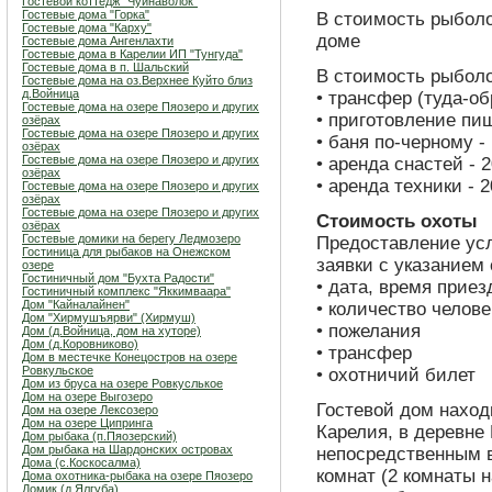
Гостевой коттедж "Чуйнаволок"
Гостевые дома "Горка"
В стоимость рыболо
Гостевые дома "Карху"
доме
Гостевые дома Ангенлахти
Гостевые дома в Карелии ИП "Тунгуда"
Гостевые дома в п. Шальский
В стоимость рыболо
Гостевые дома на оз.Верхнее Куйто близ
д.Войница
• трансфер (туда-обр
Гостевые дома на озере Пяозеро и других
• приготовление пищ
озёрах
Гостевые дома на озере Пяозеро и других
• баня по-черному - 
озёрах
Гостевые дома на озере Пяозеро и других
• аренда снастей - 2
озёрах
• аренда техники - 2
Гостевые дома на озере Пяозеро и других
озёрах
Гостевые дома на озере Пяозеро и других
Стоимость охоты
озёрах
Гостевые домики на берегу Ледмозеро
Предоставление усл
Гостиница для рыбаков на Онежском
заявки с указанием
озере
Гостиничный дом "Бухта Радости"
• дата, время приез
Гостиничный комплекс "Яккимваара"
Дом "Кайналайнен"
• количество челове
Дом "Хирмушъярви" (Хирмуш)
• пожелания
Дом (д.Войница, дом на хуторе)
Дом (д.Коровниково)
• трансфер
Дом в местечке Конецостров на озере
Ровкульское
• охотничий билет
Дом из бруса на озере Ровкуслькое
Дом на озере Выгозеро
Гостевой дом наход
Дом на озере Лексозеро
Дом на озере Ципринга
Карелия, в деревне 
Дом рыбака (п.Пяозерский)
Дом рыбака на Шардонских островах
непосредственным в
Дома (с.Коскосалма)
комнат (2 комнаты н
Дома охотника-рыбака на озере Пяозеро
Домик (д.Ялгуба)