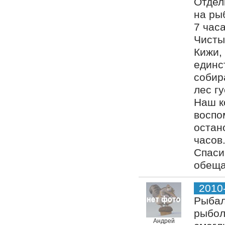
Отдел
на ры
7 час
Чисты
Кижи,
единс
собир
лес г
Наш к
воспо
остан
часов
Спаси
обеща
2010
Рыбал
рыбол
Андрей