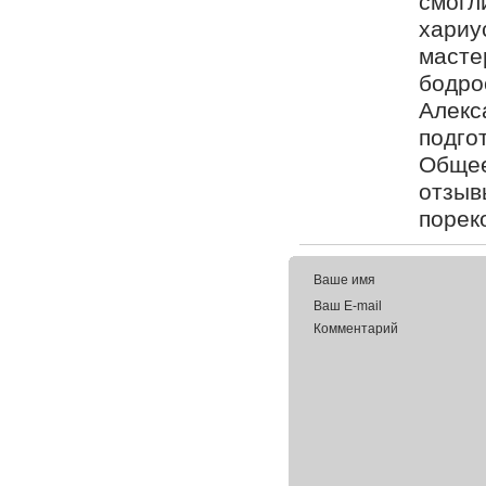
смогли
хариу
масте
бодро
Алекс
подго
Общее
отзыв
порек
Ваше имя
Ваш E-mail
Комментарий