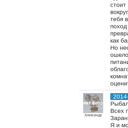
стоит
вокру
тебя 
поход 
превр
как б
Но не
ошело
питан
облаг
комна
оцени
2014
Рыбал
Всех 
Александр
Заран
Я и м