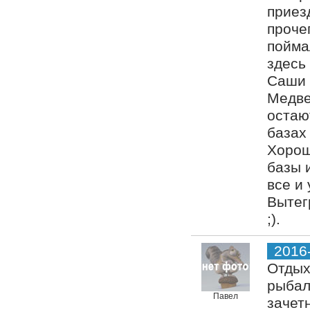
приез
проче
пойма
здесь 
Саши 
Медве
остаю
базах
Хороше
базы 
все и
Вытег
;).
2016
Отдых
рыбал
Павел
зачет