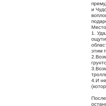
прему
и Чуд
вопло
подар
Место
1. Уд
ощути
облас
этим 
2.Воз
грунт
3.Воз
тролл
4.И н
(кото
После
остан