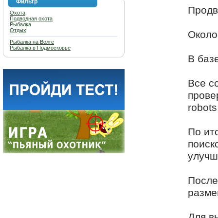
Фильтр
Продв
Охота
Подводная охота
Рыбалка
Отдых
Около
Рыбалка на Волге
Рыбалка в Подмосковье
В баз
Все с
провер
robots.
По ит
поиск
улучш
После
разме
Для в