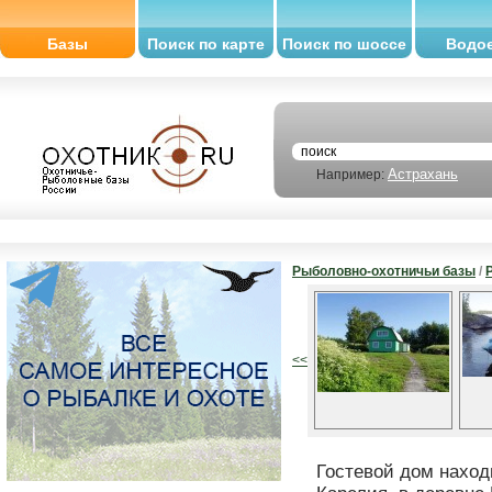
Базы
Поиск по карте
Поиск по шоссе
Водо
Астрахань
Например:
Рыболовно-охотничьи базы
/
<<
Гостевой дом наход