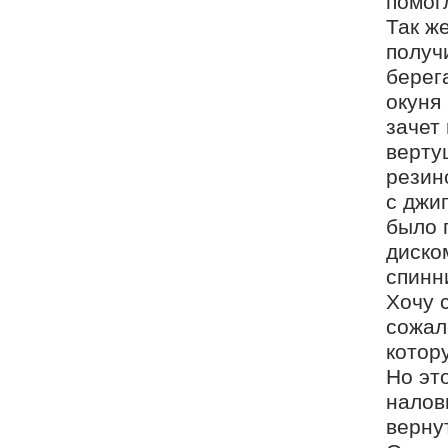
помог
Так ж
получ
берег
окуня
зачет
верту
резин
с джи
было 
диско
спинни
Хочу 
сожал
котор
Но эт
налов
верну