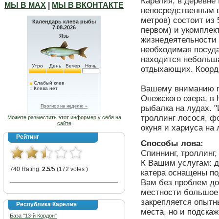
Карелия, в деревне 
МЫ В МАХ
|
МЫ В ВКОНТАКТЕ
непосредственным в
метров) состоит из 
Календарь клева рыбы
7.08.2026
первом) и укомпле
Язь
жизнедеятельности (
необходимая посуда,
находится небольша
Утро
День
Вечер
Ночь
отдыхающих. Коорди
Слабый клев
Вашему вниманию п
Клева нет
Онежского озера, в
Прогноз на неделю »
рыбалка на лудах. "
троллинг лосося, фо
Можете разместить этот информер у себя на
сайте
окуня и хариуса на 
Рейтинг
Способы лова:
Спиннинг, троллинг,
К Вашим услугам: дв
740 Rating:
2.5
/5 (172 votes )
катера оснащены по
Вам без проблем до
местности большое 
закрепляется опытн
Республика Карелия
места, но и подска
База "13-й Кордон"