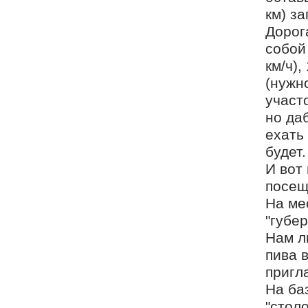
км) з
Дорог
собой
км/ч)
(нужн
участ
но да
ехать 
будет.
И вот
посещ
На ме
"губе
Нам л
пива 
пригл
На ба
"стол