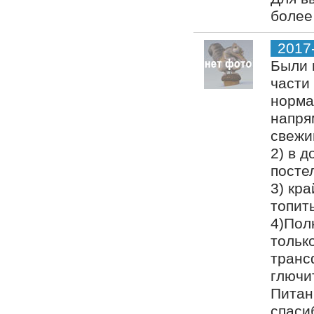
более
2017
Были 
части
норма
напря
свежи
2) в 
посте
3) кр
топит
4)Пол
тольк
транс
глючи
Питан
спаси