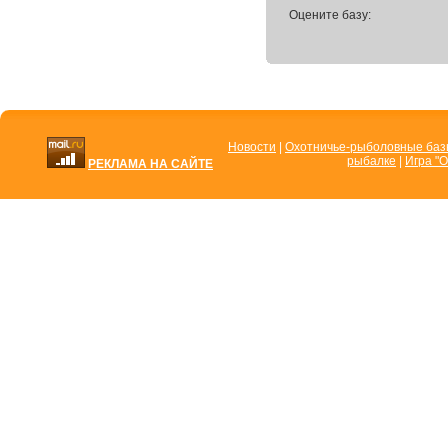
Оцените базу:
Новости
|
Охотничье-рыболовные ба
рыбалке
|
Игра "О
РЕКЛАМА НА САЙТЕ