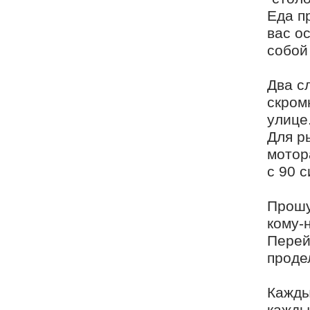
Еда п
вас о
собой
Два с
скром
улице
Для р
мотор
с 90 
Прошу
кому-
Перей
проде
Кажды