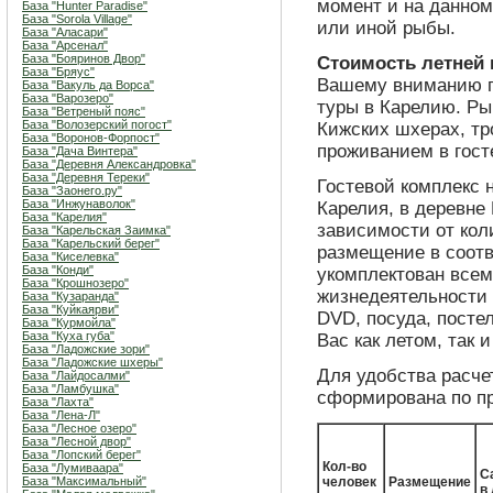
момент и на данном
База "Hunter Paradise"
База "Sorola Village"
или иной рыбы.
База "Аласари"
База "Арсенал"
База "Бояринов Двор"
Стоимость летней 
База "Бряус"
Вашему вниманию п
База "Вакуль да Ворса"
База "Варозеро"
туры в Карелию. Ры
База "Ветреный пояс"
База "Волозерский погост"
Кижских шхерах, тр
База "Воронов-Форпост"
проживанием в гост
База "Дача Винтера"
База "Деревня Александровка"
База "Деревня Тереки"
Гостевой комплекс 
База "Заонего.ру"
База "Инжунаволок"
Карелия, в деревне 
База "Карелия"
зависимости от кол
База "Карельская Заимка"
База "Карельский берег"
размещение в соот
База "Киселевка"
База "Конди"
укомплектован все
База "Крошнозеро"
жизнедеятельности (
База "Кузаранда"
База "Куйкаярви"
DVD, посуда, постел
База "Курмойла"
База "Куха губа"
Вас как летом, так 
База "Ладожские зори"
База "Ладожские шхеры"
Для удобства расче
База "Лайдосалми"
База "Ламбушка"
сформирована по п
База "Лахта"
База "Лена-Л"
База "Лесное озеро"
База "Лесной двор"
База "Лопский берег"
Кол-во
База "Лумиваара"
С
База "Максимальный"
человек
Размещение
в