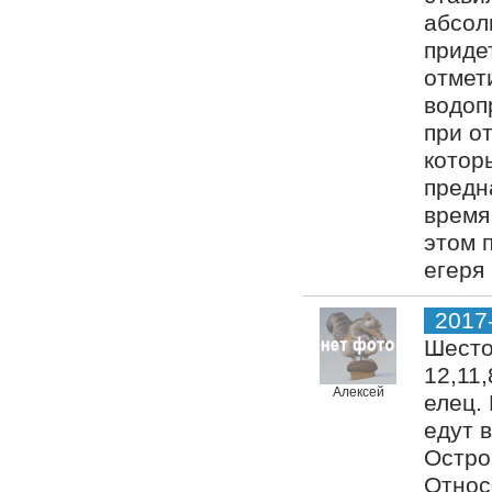
абсол
приде
отмет
водоп
при о
котор
предн
время
этом 
егеря
2017
Шесто
12,11,
Алексей
елец.
едут 
Остро
Относ