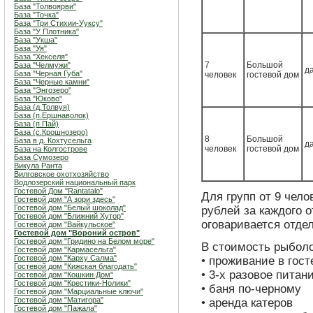
База "Толвоярви"
База "Точка"
База "Три Стихии-Ууксу"
База "У Плотника"
База "Укша"
База "Уя"
База "Хекселя"
7
Большой
База "Челмужи"
д
База "Черная Губа"
человек
гостевой дом
База "Черные камни"
База "Энгозеро"
База "Юково"
База (д.Толвуя)
База (п.Ершнаволок)
База (п.Пай)
База (с.Крошнозеро)
8
Большой
База в д. Кохтусельга
д
человек
гостевой дом
База на Колгострове
База Сумозеро
Викула Ранта
Вилговское охотхозяйство
Водлозерский национальный парк
Гостевой Дом "Rantatalo"
Для групп от 9 чело
Гостевой дом "А зори здесь"
Гостевой дом "Белый шоколад"
рублей за каждого о
Гостевой дом "Ближний Хутор"
оговаривается отде
Гостевой дом "Вайкульское"
Гостевой дом "Вороний остров"
Гостевой дом "Гридино на Белом море"
В стоимость рыболо
Гостевой дом "Кармасельга"
Гостевой дом "Карху Салма"
• проживание в гос
Гостевой дом "Кижская благодать"
• 3-х разовое питан
Гостевой дом "Кошкин Дом"
Гостевой дом "Крестики-Нолики"
• баня по-черному
Гостевой дом "Марциальные ключи"
Гостевой дом "Матигора"
• аренда катеров
Гостевой дом "Пажала"