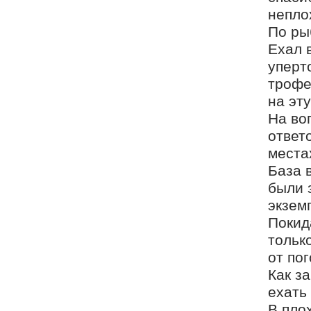
непло
По ры
Ехал 
уперт
трофе
на эту
На во
ответ
места
База 
были 
экзем
Покид
тольк
от по
Как з
ехать
В пло