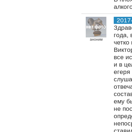
алког
2017
Здрав
года,
аноним
четко
Викто
все ис
и в ц
егеря
слуша
отвеч
соста
ему б
не по
опред
непос
стави