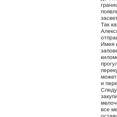
грани
появл
засве
Так к
Алекс
отпра
Имея 
запов
килом
прогу
перек
может
и пер
Следу
закуп
мелоч
все м
остав