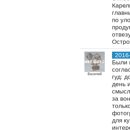
Карел
главн
по ул
проду
отвез
Остро
2016
Были 
согла
Василий
гуд: 
день и
смысл
за вон
тольк
фотог
для к
интер