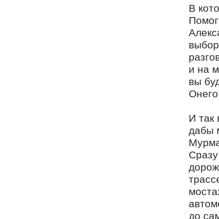
В кот
Помог
Алекс
выбор
разго
и на 
вы бу
Онего
И так
дабы 
Мурма
Сразу
дорож
трасс
моста
автом
до са