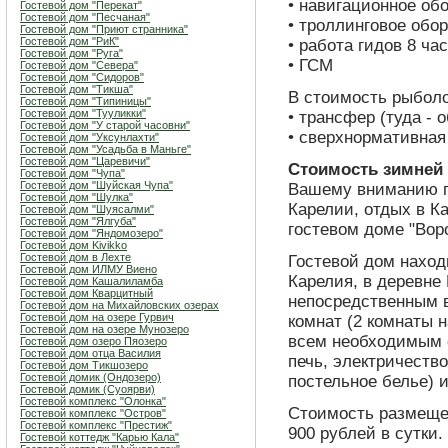
• навигационное об
Гостевой дом "Перекат"
Гостевой дом "Песчаная"
• троллинговое обо
Гостевой дом "Приют странника"
Гостевой дом "РиК"
• работа гидов 8 ча
Гостевой дом "Руга"
• ГСМ
Гостевой дом "Севера"
Гостевой дом "Сидоров"
Гостевой дом "Тикша"
В стоимость рыболо
Гостевой дом "Типиницы"
Гостевой дом "Тууликки"
• трансфер (туда - 
Гостевой дом "У старой часовни"
• сверхнормативная 
Гостевой дом "Уксунлахти"
Гостевой дом "Усадьба в Маньге"
Гостевой дом "Царевичи"
Стоимость зимней
Гостевой дом "Чупа"
Гостевой дом "Шуйская Чупа"
Вашему вниманию п
Гостевой дом "Шулка"
Карелии, отдых в К
Гостевой дом "Шуясалми"
Гостевой дом "Ялгуба"
гостевом доме "Вор
Гостевой дом "Яндомозеро"
Гостевой дом Kivikko
Гостевой дом в Лехте
Гостевой дом наход
Гостевой дом ИЛМУ Виено
Карелия, в деревне 
Гостевой дом Кашалиламба
Гостевой дом Кварцитный
непосредственным в
Гостевой дом на Михайловских озерах
Гостевой дом на озере Гурвич
комнат (2 комнаты н
Гостевой дом на озере Мунозеро
всем необходимым 
Гостевой дом озеро Пяозеро
Гостевой дом отца Василия
печь, электричество
Гостевой дом Тикшозеро
Гостевой домик (Ондозеро)
постельное белье) и
Гостевой домик (Суоярви)
Гостевой комплекс "Олонка"
Стоимость размещен
Гостевой комплекс "Остров"
Гостевой комплекс "Престиж"
900 рублей в сутки.
Гостевой коттедж "Карью Кала"