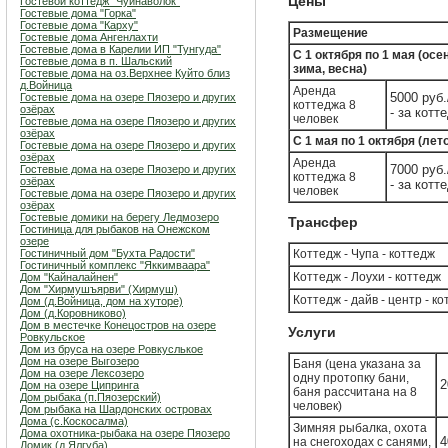
Цены
Гостевой коттедж "Чуйнаволок"
Гостевые дома "Горка"
Гостевые дома "Карху"
Размещение
Гостевые дома Ангенлахти
Гостевые дома в Карелии ИП "Тунгуда"
С 1 октября по 1 мая (осе
Гостевые дома в п. Шальский
зима, весна)
Гостевые дома на оз.Верхнее Куйто близ
д.Войница
Аренда
5000 руб.
Гостевые дома на озере Пяозеро и других
коттеджа 8
озёрах
- за котт
человек
Гостевые дома на озере Пяозеро и других
озёрах
С 1 мая по 1 октября (лет
Гостевые дома на озере Пяозеро и других
озёрах
Аренда
7000 руб.
Гостевые дома на озере Пяозеро и других
коттеджа 8
озёрах
- за котт
человек
Гостевые дома на озере Пяозеро и других
озёрах
Гостевые домики на берегу Ледмозеро
Трансфер
Гостиница для рыбаков на Онежском
озере
Гостиничный дом "Бухта Радости"
Коттедж - Чупа - коттедж
Гостиничный комплекс "Яккимваара"
Коттедж - Лоухи - коттедж
Дом "Кайналайнен"
Дом "Хирмушъярви" (Хирмуш)
Коттедж - дайв - центр - к
Дом (д.Войница, дом на хуторе)
Дом (д.Коровниково)
Дом в местечке Конецостров на озере
Услуги
Ровкульское
Дом из бруса на озере Ровкуслькое
Дом на озере Выгозеро
Баня (цена указана за
Дом на озере Лексозеро
одну протопку бани,
2
Дом на озере Ципринга
баня рассчитана на 8
Дом рыбака (п.Пяозерский)
человек)
Дом рыбака на Шардонских островах
Дома (с.Коскосалма)
Зимняя рыбалка, охота
Дома охотника-рыбака на озере Пяозеро
4
на снегоходах с санями,
Домик (д.Ялгуба)