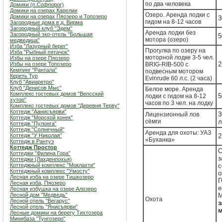
по два человека
Домики (п.Софпорог)
Домики на озерах Карелии
Озеро. Аренда лодки с
Домики на озерах Пяозеро и Топозеро
3
гидом на 8-12 часов
Загородные дома в д. Вирма
Загородный клуб "Эдем"
Аренда лодки без
Загородный эко-отель "Большая
5
мотора (озеро)
медведица"
Изба "Лазурный берег"
Прогулка по озеру на
Изба "Рыбный пятачок"
моторной лодке 3-5 чел.
Избы на озере Пяозеро
2
Избы на озере Топозеро
BRIG-RIB-500 с
Кемпинг "Рантала"
подвесным мотором
Кереть Тур
Evinrude 60 л.с. (2 часа)
Клуб "Авиаретро"
Клуб "Денисов Мыс"
Белое море. Аренда
Комплекс гостевых домов "Вепсский
5
лодки с гидом на 8-12
хутор"
часов по 3 чел. на лодку
Комплекс гостевых домов "Деревня Терву"
Коттедж "Аанисъярви"
3
Лицензионный лов
Коттедж "Морской конек"
сёмги
л
Коттедж "Пулонга"
Коттедж "Солнечный"
Аренда для охоты: УАЗ
Коттедж "У Николая"
2
«Буханка»
Коттедж в Рантуэ
Коттедж Простор
О
Коттеджи "Филина Гора"
з
Коттеджи (Лахденпохья)
Коттеджный комплекс "Мoклахти"
с
Коттеджный комплекс "Умосту"
о
Лесная изба на озере Тишкозеро
Г
Лесная изба, Пяозеро
е
Лесная избушка на озере Алозеро
Лесной дом "Медведь"
М
Охота
Лесной отель "Вегарус"
з
Лесной отель "Янисъярви"
м
Лесные домики на берегу Тихтозера
Минибаза "Тунгозеро"