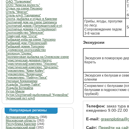
ОАО "Толвоярви"
Г
ООО "Кемска волость"
Т
Отдых на озере Пяозеро
-
Отель "Фрегат"
б
Отель-клуб "Гардарика"
Охота, рыбалка и отдых в Карелии
Грибы, ягоды, прогулки
Охотничий дом на озере Ципринга
по лесу.
Охотничий домик (Питкярантский р-н)
5
Охотничьи домики (п.Стеклянное)
Сопровождение гидом.
Охотхозяйство "Менское"
3-8 часов
Плавучий дом "Охта"
Рыбацкая изба на озере Топозеро
Экскурсии
Рыбацкий дом (Пяозерский)
Рыбацкий домик Топозеро
Суоярвское охотхозяйство
Теплоход "Орлец"
Троллинговая рыбалка на Онежском озере
Экскурсия в поморскую де
Туристическая деревня Нагеус
Кереть
Туристический комплекс "Урозеро"
Туристический комплекс "Шуезеро"
Туркомплекс "Киви-Койву"
Туркомплекс "Кормушка"
Экскурсия к белухам и се
Туркомплекс "Пийпун Пиха"
оленям
Урочище Коркиниеми
Усадьба "Хозяин Тайги"
Сноркелинг с белухами (п
Усадьба Ботмайла
белухами в гидрокостюме с
Хутор Микли
трубкой)
Хутор Охотничий-рыболовный "Курмойла"
Чупинский яхт-клуб
Телефон:
заказ тура 
Популярные регионы
ежедневно 9.00-22.00
Астраханская область
(358)
E-mail:
greenplotina@
Московская область
(262)
Республика Карелия
(244)
Краснодарский край
(182)
Сайт:
Перейти на сай