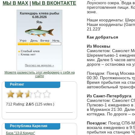
МЫ В МАХ
|
МЫ В ВКОНТАКТЕ
Лоухского озера. Вода в
приготовления пищи. Ко
зоне.
Календарь клева рыбы
6.08.2026
Наши координаты: Широт
Язь
Наши координаты (Garmi
21.223'
Как добраться
Утро
День
Вечер
Ночь
Из Москвы
Самолетом: Самолет Мо
Слабый клев
Клева нет
Шереметьево-1 ежедневн
мин. Далее 5 часов авт
дороге – остановка на у
Прогноз на неделю »
Можете разместить этот информер у себя на
Поездом: Поезд Москва
сайте
00:30. Протяженность тр
Время прибытия на стан
Рейтинг
автомобильный трансфе
Из Санкт-Петербурга
Самолетом: Самолет СП
712 Rating:
2.6
/5 (125 votes )
Пулково-1 ежедневно в 
в Мурманск 21:30. Дал
коттеджа. По дороге – 
Поездом:
Поезд СПб-Му
Республика Карелия
вокзала ежедневно в 9:
прибытия на станцию Ч
База "13-й Кордон"