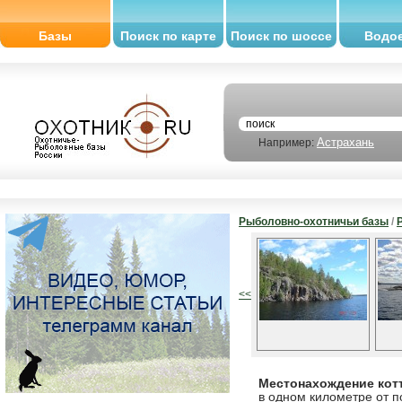
Базы
Поиск по карте
Поиск по шоссе
Водо
Астрахань
Например:
Рыболовно-охотничьи базы
/
<<
Местонахождение кот
в одном километре от п