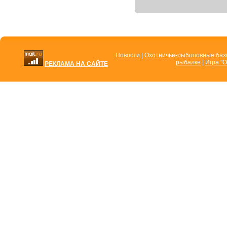
Новости
|
Охотничье-рыболовные ба
рыбалке
|
Игра "О
РЕКЛАМА НА САЙТЕ