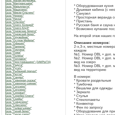
База "Малая медвежка"
База "Мантиансаари"
* Оборудованная кухня
База "Марьялахти"
* Душевая кабина (с не
База "Машезеро"
База "Микли-Ольгино"
* Санузел
База "Нереис"
* Просторная веранда с
База "Ниска"
* Пристань
База "Ольгино"
* Русская баня и сауна
База "Онего Холидей"
База "Онего-Клуб"
* Возможно купание пос
База "Онежские берега"
База "Онежский берег"
На второй этаж наших г
База "Оружейник"
База "Остров Мейери"
Описание номеров:
База "Офицер"
2-х,3-х, местные номер
База "Паннила"
База "Плотина"
каждом
База "Пляж"
№1. Номер DBL + доп. м
База "Поляна"
№2. Номер DBL + доп. м
База "Поплавок"
вид на озеро
База "Простоквашино" (ЗАКРЫТА)
База "Радуга"
№3. Номер DBL + доп. м
База "Русич"
вид на территорию
База "Рыбацкий причал"
База "Рюттю"
В номере:
База "Сандал"
* Кровати раздельные
База "Северная сказка"
База "Северное сияние"
* Тумбочка
База "Сегозеро"
* Вешалки для одежды
База "Сегозеро"
* Зеркало
База "Сеновал"
* Стулья
База "Серебро Онеги"
База "Скифы"
* Стеклопакеты
База "Совдозеро"
* Конвектор
База "Сямозеро"
* Фен по запросу
База "Талвисъярви"
* Оборудование для пр
База "Тихий берег"
База "Тихое озеро"