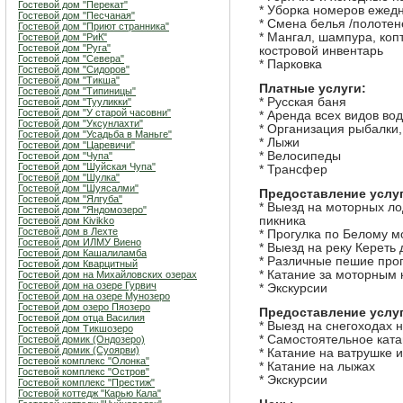
Гостевой дом "Перекат"
* Уборка номеров ежед
Гостевой дом "Песчаная"
* Смена белья /полотен
Гостевой дом "Приют странника"
* Мангал, шампура, коп
Гостевой дом "РиК"
Гостевой дом "Руга"
костровой инвентарь
Гостевой дом "Севера"
* Парковка
Гостевой дом "Сидоров"
Гостевой дом "Тикша"
Платные услуги:
Гостевой дом "Типиницы"
* Русская баня
Гостевой дом "Тууликки"
Гостевой дом "У старой часовни"
* Аренда всех видов во
Гостевой дом "Уксунлахти"
* Организация рыбалки, 
Гостевой дом "Усадьба в Маньге"
* Лыжи
Гостевой дом "Царевичи"
* Велосипеды
Гостевой дом "Чупа"
Гостевой дом "Шуйская Чупа"
* Трансфер
Гостевой дом "Шулка"
Гостевой дом "Шуясалми"
Предоставление услу
Гостевой дом "Ялгуба"
* Выезд на моторных ло
Гостевой дом "Яндомозеро"
пикника
Гостевой дом Kivikko
Гостевой дом в Лехте
* Прогулка по Белому 
Гостевой дом ИЛМУ Виено
* Выезд на реку Кереть
Гостевой дом Кашалиламба
* Различные пешие прог
Гостевой дом Кварцитный
* Катание за моторным 
Гостевой дом на Михайловских озерах
Гостевой дом на озере Гурвич
* Экскурсии
Гостевой дом на озере Мунозеро
Гостевой дом озеро Пяозеро
Предоставление услу
Гостевой дом отца Василия
* Выезд на снегоходах 
Гостевой дом Тикшозеро
* Самостоятельное ката
Гостевой домик (Ондозеро)
Гостевой домик (Суоярви)
* Катание на ватрушке 
Гостевой комплекс "Олонка"
* Катание на лыжах
Гостевой комплекс "Остров"
* Экскурсии
Гостевой комплекс "Престиж"
Гостевой коттедж "Карью Кала"