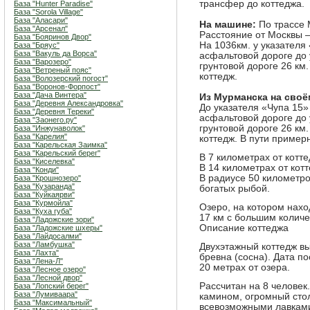
трансфер до коттеджа.
База "Hunter Paradise"
База "Sorola Village"
База "Аласари"
На машине:
По трассе 
База "Арсенал"
Расстояние от Москвы – 
База "Бояринов Двор"
На 1036км. у указателя
База "Бряус"
База "Вакуль да Ворса"
асфальтовой дороге до 
База "Варозеро"
грунтовой дороге 26 км.
База "Ветреный пояс"
коттедж.
База "Волозерский погост"
База "Воронов-Форпост"
База "Дача Винтера"
Из Мурманска на сво
База "Деревня Александровка"
До указателя «Чупа 15»
База "Деревня Тереки"
асфальтовой дороге до 
База "Заонего.ру"
грунтовой дороге 26 км.
База "Инжунаволок"
База "Карелия"
коттедж. В пути примерн
База "Карельская Заимка"
База "Карельский берег"
В 7 километрах от котт
База "Киселевка"
В 14 километрах от кот
База "Конди"
В радиусе 50 километро
База "Крошнозеро"
База "Кузаранда"
богатых рыбой.
База "Куйкаярви"
База "Курмойла"
Озеро, на котором нахо
База "Куха губа"
17 км с большим количе
База "Ладожские зори"
Описание коттеджа
База "Ладожские шхеры"
База "Лайдосалми"
База "Ламбушка"
Двухэтажный коттедж вы
База "Лахта"
бревна (сосна). Дата по
База "Лена-Л"
20 метрах от озера.
База "Лесное озеро"
База "Лесной двор"
Рассчитан на 8 человек
База "Лопский берег"
База "Лумиваара"
камином, огромный сто
База "Максимальный"
всевозможными лавками