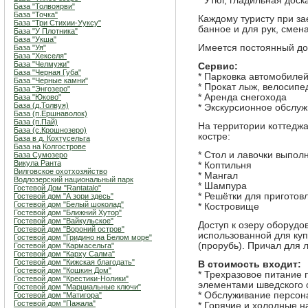
* Утюг, гладильная доск
База "Толвоярви"
База "Точка"
Каждому туристу при за
База "Три Стихии-Ууксу"
банное и для рук, смена
База "У Плотника"
База "Укша"
Имеется постоянный дос
База "Уя"
База "Хекселя"
База "Челмужи"
Сервис:
База "Черная Губа"
* Парковка автомобиле
База "Черные камни"
* Прокат лыж, велосипе
База "Энгозеро"
* Аренда снегохода
База "Юково"
База (д.Толвуя)
* Экскурсионное обслу
База (п.Ершнаволок)
База (п.Пай)
На территории коттедж
База (с.Крошнозеро)
костре:
База в д. Кохтусельга
База на Колгострове
* Стол и лавочки выпол
База Сумозеро
Викула Ранта
* Коптильня
Вилговское охотхозяйство
* Мангал
Водлозерский национальный парк
* Шампура
Гостевой Дом "Rantatalo"
* Решётки для приготов
Гостевой дом "А зори здесь"
Гостевой дом "Белый шоколад"
* Костровище
Гостевой дом "Ближний Хутор"
Гостевой дом "Вайкульское"
Доступ к озеру оборудо
Гостевой дом "Вороний остров"
использованной для купа
Гостевой дом "Гридино на Белом море"
(прорубь). Причал для 
Гостевой дом "Кармасельга"
Гостевой дом "Карху Салма"
Гостевой дом "Кижская благодать"
В стоимость входит:
Гостевой дом "Кошкин Дом"
* Трехразовое питание 
Гостевой дом "Крестики-Нолики"
элементами шведского 
Гостевой дом "Марциальные ключи"
* Обслуживание персо
Гостевой дом "Матигора"
Гостевой дом "Пажала"
* Горячие и холодные н