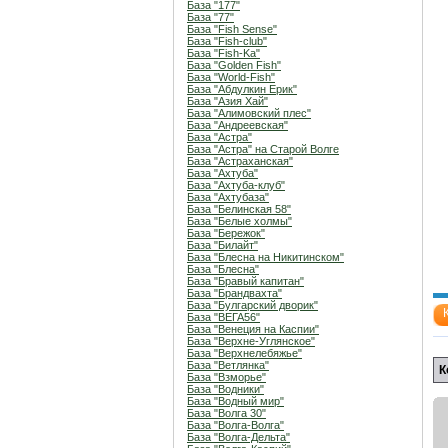
База "177"
База "77"
База "Fish Sense"
База "Fish-club"
База "Fish-Ka"
База "Golden Fish"
База "World-Fish"
База "Абдулкин Ерик"
База "Азия Хай"
База "Алимовский плес"
База "Андреевская"
База "Астра"
База "Астра" на Старой Волге
База "Астраханская"
База "Ахтуба"
База "Ахтуба-клуб"
База "Ахтубаза"
База "Белинская 58"
База "Белые холмы"
База "Бережок"
База "Билайт"
База "Блесна на Никитинском"
База "Блесна"
База "Бравый капитан"
База "Брандвахта"
База "Булгарский дворик"
База "ВЕГА56"
База "Венеция на Каспии"
База "Верхне-Углянское"
База "Верхнелебяжье"
База "Ветлянка"
К
База "Взморье"
База "Водники"
База "Водный мир"
База "Волга 30"
База "Волга-Волга"
База "Волга-Дельта"