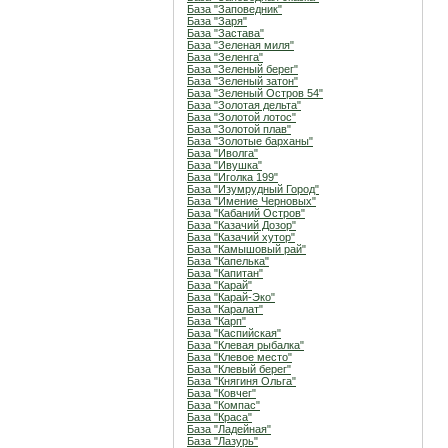
База "Заповедник"
База "Заря"
База "Застава"
База "Зеленая миля"
База "Зеленга"
База "Зеленый берег"
База "Зеленый затон"
База "Зеленый Остров 54"
База "Золотая дельта"
База "Золотой лотос"
База "Золотой плав"
База "Золотые барханы"
База "Иволга"
База "Ивушка"
База "Иголка 199"
База "Изумрудный Город"
База "Имение Черновых"
База "Кабаний Остров"
База "Казачий Дозор"
База "Казачий хутор"
База "Камышовый рай"
База "Капелька"
База "Капитан"
База "Карай"
База "Карай-Эко"
База "Каралат"
База "Карп"
База "Каспийская"
База "Клевая рыбалка"
База "Клевое место"
База "Клевый берег"
База "Княгиня Ольга"
База "Ковчег"
База "Компас"
База "Краса"
База "Ладейная"
База "Лазурь"