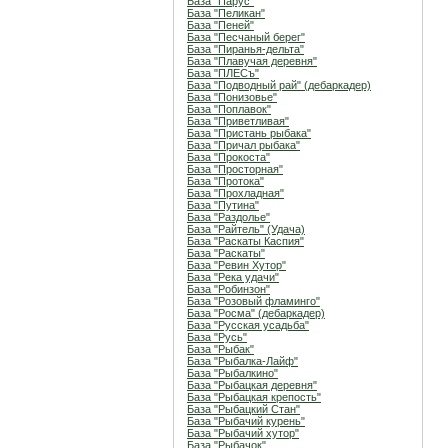
База "Парус"
База "Пеликан"
База "Пеней"
База "Песчаный берег"
База "Пиранья-дельта"
База "Плавучая деревня"
База "ПЛЕСъ"
База "Подводный рай" (дебаркадер)
База "Понизовье"
База "Поплавок"
База "Приветливая"
База "Пристань рыбака"
База "Причал рыбака"
База "Прокоста"
База "Просторная"
База "Протока"
База "Прохладная"
База "Путина"
База "Раздолье"
База "Райтель" (Удача)
База "Раскаты Каспия"
База "Раскаты"
База "Ревин Хутор"
База "Река удачи"
База "Робинзон"
База "Розовый фламинго"
База "Росма" (дебаркадер)
База "Русская усадьба"
База "Русь"
База "Рыбак"
База "Рыбалка-Лайф"
База "Рыбалкино"
База "Рыбацкая деревня"
База "Рыбацкая крепость"
База "Рыбацкий Стан"
База "Рыбачий курень"
База "Рыбачий хутор"
База "Рыбачок"