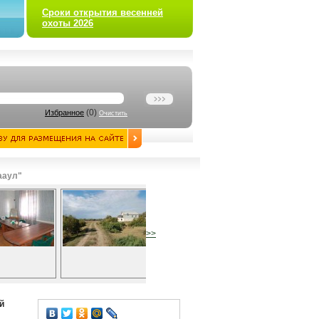
Сроки открытия весенней
охоты 2026
(
0
)
Избранное
Очистить
ааул"
>>
й