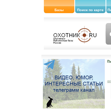
Базы
Поиск по карте
П
Ры
<<