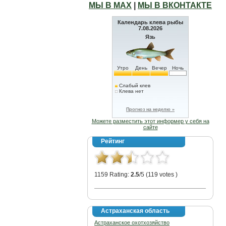
МЫ В МАХ
|
МЫ В ВКОНТАКТЕ
Календарь клева рыбы
7.08.2026
Язь
Утро
День
Вечер
Ночь
Слабый клев
Клева нет
Прогноз на неделю »
Можете разместить этот информер у себя на
сайте
Рейтинг
1159 Rating:
2.5
/5 (119 votes )
Астраханская область
Астраханское охотхозяйство