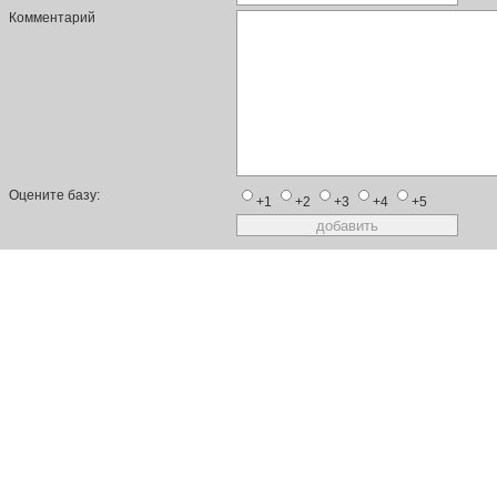
Комментарий
Оцените базу:
+1
+2
+3
+4
+5