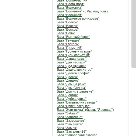
База "Волга-Каспий"
База "Волга-парт"
База "Волжанка"
База "Волжанка" с. Растопуловка
База "Волжская"
База "Волжское понизовье"
База "Волчок"
База "Восток"
База "Восход"
База "Вояж"
База "Высокий берег"
База "Генерал"
База "Глаголь"
База "Гремучий"
База "Гусиный остров"
База "Гусь лапчатый"
База "Дарданеллы"
База "Два пескаря"
База "Дед Щукарь"
База "Дедушкин хутор"
База "Дельта Трофи"
База "Дельта"
База "Динамо"
База "Дом на реке"
База "Дом Солнца"
База "Домик в деревне"
База "Донгар"
База "Дубравушка"
База "Евлатькина заводь"
База "Ерик" (закрыта)
База "Жар-птица" (бывш. "Ярослав")
База "Забава"
База "Заволжье"
База "Зазеркалье"
База "Заманиха"
База "Замок"
База "Замьяны-99"
База "Заповедная сказка"