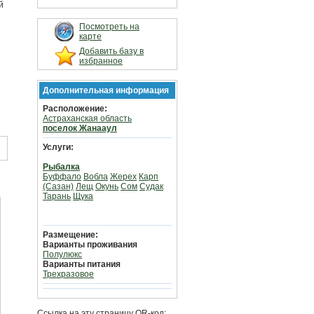
й
Посмотреть на
карте
Добавить базу в
избранное
Дополнительная информация
Расположение:
Астраханская область
поселок Жанааул
Услуги:
Рыбалка
Буффало
Вобла
Жерех
Карп
(Сазан)
Лещ
Окунь
Сом
Судак
Тарань
Щука
Размещение:
Варианты проживания
Полулюкс
Варианты питания
Трехразовое
Ссылка на эту страницу QR-код: