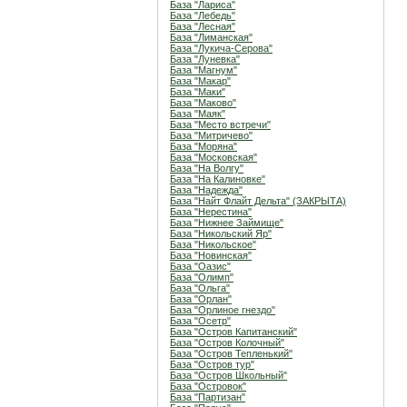
База "Лариса"
База "Лебедь"
База "Лесная"
База "Лиманская"
База "Лукича-Серова"
База "Луневка"
База "Магнум"
База "Макар"
База "Маки"
База "Маково"
База "Маяк"
База "Место встречи"
База "Митричево"
База "Моряна"
База "Московская"
База "На Волгу"
База "На Калиновке"
База "Надежда"
База "Найт Флайт Дельта" (ЗАКРЫТА)
База "Нерестина"
База "Нижнее Займище"
База "Никольский Яр"
База "Никольское"
База "Новинская"
База "Оазис"
База "Олимп"
База "Ольга"
База "Орлан"
База "Орлиное гнездо"
База "Осетр"
База "Остров Капитанский"
База "Остров Колочный"
База "Остров Тепленький"
База "Остров тур"
База "Остров Школьный"
База "Островок"
База "Партизан"