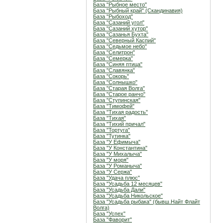
База "Рыбное место"
База "Рыбный край" (Скандинавия)
База "Рыбоход"
База "Сазаний угол"
База "Сазаний хутор"
База "Сазанья Бухта"
База "Северный Каспий"
База "Седьмое небо"
База "Селитрон"
База "Семерка"
База "Синяя птица"
База "Славянка"
База "Сокорь"
База "Солнышко"
База "Старая Волга"
База "Старое ранчо"
База "Ступинская"
База "Тимофей"
База "Тихая радость"
База "Тихая"
База "Тихий причал"
База "Тортуга"
База "Тутинка"
База "У Ефимыча"
База "У Константина"
База "У Михалыча"
База "У моря"
База "У Романыча"
База "У Сержа"
База "Удача плюс"
База "Усадьба 12 месяцев"
База "Усадьба Дали"
База "Усадьба Никольское"
База "Усадьба рыбака" (бывш.Найт Флайт
Волга)
База "Успех"
База "Фаворит"