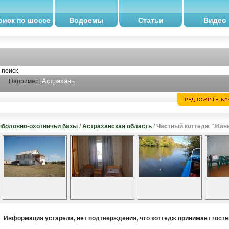
оиск по шоссе
Водоемы
Статьи
Видео
Астрахань
Например:
боловно-охотничьи базы
/
Астраханская область
/ Частный коттедж "Жан
Информация устарела, нет подтверждения, что коттедж принимает госте