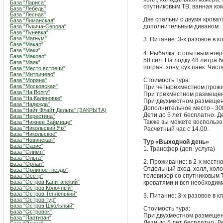
База "Лариса"
спутниковым ТВ, ванная ком
База "Лебедь"
База "Лесная"
Две спальни с двумя крова
База "Лиманская"
дополнительным диваном.
База "Лукича-Серова"
База "Луневка"
База "Магнум"
3. Питание: 3-х разовое в 
База "Макар"
База "Маки"
4. Рыбалка: с опытным еге
База "Маково"
50 сил. На лодку 48 литра 
База "Маяк"
погран. зону, сух.паёк. Чи
База "Место встречи"
База "Митричево"
Стоимость тура:
База "Моряна"
База "Московская"
При четырёхместном прожива
База "На Волгу"
При трёхместном размещении
База "На Калиновке"
При двухместном размещении
База "Надежда"
Дополнительное место - 300
База "Найт Флайт Дельта" (ЗАКРЫТА)
Дети до 5 лет бесплатно. Д
База "Нерестина"
Также вы можете воспользо
База "Нижнее Займище"
База "Никольский Яр"
Расчетный час с 14.00.
База "Никольское"
База "Новинская"
Тур «Выходной день»
База "Оазис"
1. Трансфер (доп. услуга)
База "Олимп"
База "Ольга"
2. Проживание: в 2-х местн
База "Орлан"
Отдельный вход, холл, хол
База "Орлиное гнездо"
телевизор со спутниковым 
База "Осетр"
База "Остров Капитанский"
кроватями и вся необходим
База "Остров Колочный"
База "Остров Тепленький"
3. Питание: 3-х разовое в к
База "Остров тур"
База "Остров Школьный"
Стоимость тура:
База "Островок"
При двухместном размещении
База "Партизан"
Дети до 5 лет бесплатно. Д