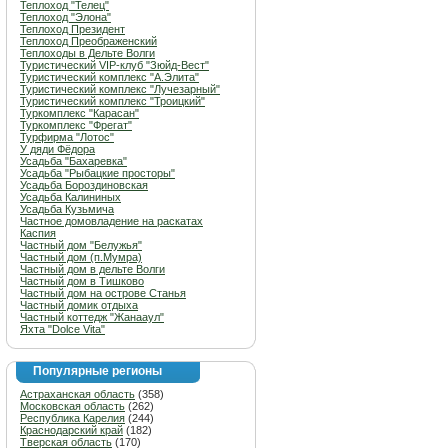
Теплоход "Телец"
Теплоход "Элона"
Теплоход Президент
Теплоход Преображенский
Теплоходы в Дельте Волги
Туристический VIP-клуб "Зюйд-Вест"
Туристический комплекс "А.Элита"
Туристический комплекс "Лучезарный"
Туристический комплекс "Троицкий"
Туркомплекс "Карасан"
Туркомплекс "Фрегат"
Турфирма "Лотос"
У дяди Фёдора
Усадьба "Бахаревка"
Усадьба "Рыбацкие просторы"
Усадьба Бороздиновская
Усадьба Калининых
Усадьба Кузьмича
Частное домовладение на раскатах
Каспия
Частный дом "Белужья"
Частный дом (п.Мумра)
Частный дом в дельте Волги
Частный дом в Тишково
Частный дом на острове Станья
Частный домик отдыха
Частный коттедж "Жанааул"
Яхта "Dolce Vita"
Популярные регионы
Астраханская область
(358)
Московская область
(262)
Республика Карелия
(244)
Краснодарский край
(182)
Тверская область
(170)