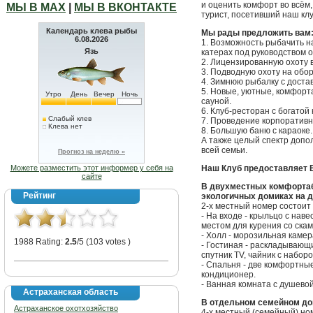
и оценить комфорт во всём,
МЫ В МАХ
|
МЫ В ВКОНТАКТЕ
турист, посетивший наш клу
Календарь клева рыбы
Мы рады предложить вам
6.08.2026
1. Возможность рыбачить на
Язь
катерах под руководством 
2. Лицензированную охоту 
3. Подводную охоту на обо
4. Зимнюю рыбалку с доста
5. Новые, уютные, комфорт
Утро
День
Вечер
Ночь
сауной.
6. Клуб-ресторан с богатой 
Слабый клев
7. Проведение корпоративны
Клева нет
8. Большую баню с караоке.
А также целый спектр допол
всей семьи.
Прогноз на неделю »
Можете разместить этот информер у себя на
Наш Клуб предоставляет 
сайте
В двухместных комфортаб
Рейтинг
экологичных домиках на 
2-х местный номер состоит 
- На входе - крыльцо с нав
местом для курения со скам
- Холл - морозильная каме
1988 Rating:
2.5
/5 (103 votes )
- Гостиная - раскладывающ
спутник TV, чайник с набор
- Спальня - две комфортны
кондиционер.
- Ванная комната с душевой
Астраханская область
В отдельном семейном до
Астраханское охотхозяйство
4-х местный (семейный) ном