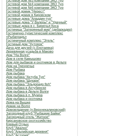
Гостевой дом №3 компании ЭКО Тур
Гостевой дом №4 компании ЭКО Тур
Гостевой дом №6 компании ЭКО Тур
Гостевой домик "Нерест"
Гостевой домик в Кировском
Гостевые дома "Аладдин-тур"
Гостевые дома "У Валеры" и "Удачный"
Гостевые дома в с. Бирючья Коса
Гостиница "Затерянный мир" (дебаркадер)
Гостинично-туристический комплекс
«Рыбаградъ»
Гостиничный комплекс "Этель"
Гостиный дом "Хуторок"
Дача для друзей (с.Енотаевка)
Деревянная усадьба в Маково
Дом "На Волге"
Дом в селе Камышово
Дом для рыбаков и охотников в Дельте
Дом на Трехречье
Дом Рыбака
Дом рыбака
Дом рыбака "Ахтуба Тур"
Дом рыбака "Щукари"
Дом рыбака "Эльдорадо fish"
Дом рыбака в Ахтубинске
Дом рыбака в Дельте Волги
Дом рыбака в п. Мумра
Дом рыбака и охотника
Дома на Вышке
Домик на Волге
Домовладение (п.Верхнекалиновский)
Загородный клуб "Рыбацкие Байки"
Загородный отель "Житное"
Кирсановское охотхозяйство
Клевый Отдых
Клуб "Авалон"
Клуб "Альпийская деревня"
Клуб "Астория"