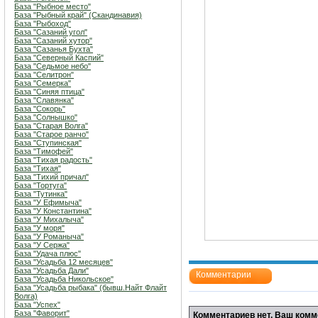
База "Рыбное место"
База "Рыбный край" (Скандинавия)
База "Рыбоход"
База "Сазаний угол"
База "Сазаний хутор"
База "Сазанья Бухта"
База "Северный Каспий"
База "Седьмое небо"
База "Селитрон"
База "Семерка"
База "Синяя птица"
База "Славянка"
База "Сокорь"
База "Солнышко"
База "Старая Волга"
База "Старое ранчо"
База "Ступинская"
База "Тимофей"
База "Тихая радость"
База "Тихая"
База "Тихий причал"
База "Тортуга"
База "Тутинка"
База "У Ефимыча"
База "У Константина"
База "У Михалыча"
База "У моря"
База "У Романыча"
База "У Сержа"
База "Удача плюс"
База "Усадьба 12 месяцев"
База "Усадьба Дали"
Комментарии
База "Усадьба Никольское"
База "Усадьба рыбака" (бывш.Найт Флайт
Волга)
База "Успех"
База "Фаворит"
Комментариев нет. Ваш комм