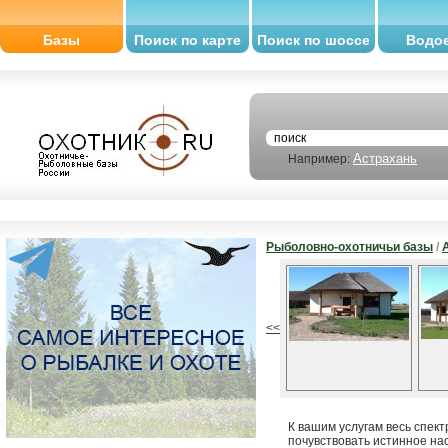
Базы
Поиск по карте
Поиск по шоссе
Водо
Астрахань
Например:
Рыболовно-охотничьи базы
/
<<
К вашим услугам весь спек
почувствовать истинное на