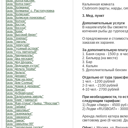
База "Волга-Каспий"
База "Волга-парт"
Кальянная комната
База "Волжанка"
Clubroom (карты, нарды, си
База "Волжанка" с. Растопуловка
База "Волжская"
3. Мед. пункт
База "Волжское понизовье"
База "Волчок"
Дополнительные услуги
База "Восток"
В нашем клубе Вы сможете 
База "Восход"
копчения рыбы до турпоездо
База "Вояж"
База "Высокий берег"
База "Генерал"
О предложении и стоимости
База "Глаголь"
заказав их заранее.
База "Гремучий"
База "Гусиный остров"
За дополнительную плату
База "Гусь лапчатый"
1. Баня-сауна - 1500 р. в час
База "Дарданеллы"
2. Бильярд (на месте)
База "Два пескаря"
3. Бар
База "Дед Щукарь"
База "Дедушкин хутор"
4. Кальян
База "Дельта Трофи"
5. Дополнительный бензин -
База "Дельта"
База "Динамо"
Отдельно от тура трансф
База "Дом на реке"
1 чел. - 1200 рублей
База "Дом Солнца"
2-3 чел. - 2100 рублей
База "Домик в деревне"
4-10 чел.- 2700 рублей
База "Донгар"
База "Дубравушка"
База "Евлатькина заводь"
При необходимости, то ес
База "Ерик" (закрыта)
следующим тарифам:
База "Жар-птица" (бывш. "Ярослав")
1) Лодки «Амур» - 4500 руб (
База "Забава"
2) Лодки «RUSBOAT» - 3000 ру
База "Заволжье"
База "Зазеркалье"
Аренда любого катера вклю
База "Заманиха"
световому дню (8 часов). Да
База "Замок"
База "Замьяны-99"
База "Заповедная сказка"
Офис:
г. Москва, ул. Верхн