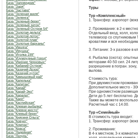
База "Заповедник"
База "Заря"
Туры
База "Застава"
База "Зеленая миля"
Тур «Комплексный»
База "Зеленга"
1. Трансфер: аэропорт (вокз
База "Зеленый берег"
База "Зеленый затон"
2. Проживание: в 2-х местн
База "Зеленый Остров 54"
База "Золотая дельта"
Отдельный вход, холл, хол
База "Золотой лотос"
телевизор со спутниковым 
База "Золотой плав"
кроватями и вся необходим
База "Золотые барханы"
База "Иволга"
3. Питание: 3-х разовое в 
База "Ивушка"
База "Иголка 199"
4. Рыбалка (охота): опытн
База "Изумрудный Город"
моторами 40-50 сил. 24 лит
База "Имение Черновых"
База "Кабаний Остров"
разрешение в погран. зону,
База "Казачий Дозор"
вылова.
База "Казачий хутор"
База "Камышовый рай"
Стоимость тура:
База "Капелька"
При двухместном проживании
База "Капитан"
Дополнительное место - 300
База "Карай"
При одноместном размещени
База "Карай-Эко"
База "Каралат"
Дети до 5 лет бесплатно. Д
База "Карп"
Также вы можете воспользо
База "Каспийская"
Расчетный час с 14.00.
База "Клевая рыбалка"
База "Клевое место"
Тур «Семейный»
База "Клевый берег"
В стоимость тура входит:
База "Княгиня Ольга"
1. Трансфер: аэропорт (вокз
База "Ковчег"
База "Компас"
База "Краса"
2. Проживание:
База "Ладейная"
В 4-х местном, 3-х комнатн
База "Лазурь"
холл, холодильная камера,