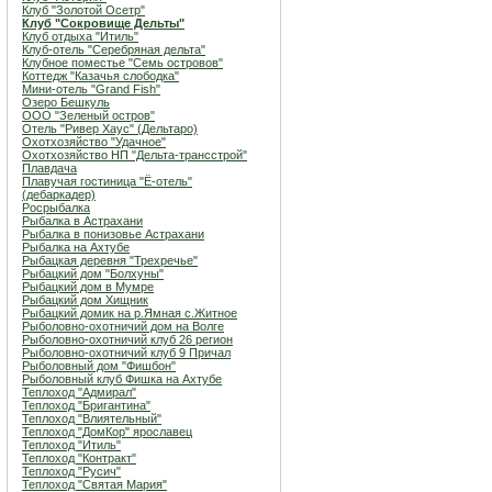
Клуб "Золотой Осетр"
Клуб "Сокровище Дельты"
Клуб отдыха "Итиль"
Клуб-отель "Серебряная дельта"
Клубное поместье "Семь островов"
Коттедж "Казачья слободка"
Мини-отель "Grand Fish"
Озеро Бешкуль
ООО "Зеленый остров"
Отель "Ривер Хаус" (Дельтаро)
Охотхозяйство "Удачное"
Охотхозяйство НП "Дельта-трансстрой"
Плавдача
Плавучая гостиница "Ё-отель"
(дебаркадер)
Росрыбалка
Рыбалка в Астрахани
Рыбалка в понизовье Астрахани
Рыбалка на Ахтубе
Рыбацкая деревня "Трехречье"
Рыбацкий дом "Болхуны"
Рыбацкий дом в Мумре
Рыбацкий дом Хищник
Рыбацкий домик на р.Ямная с.Житное
Рыболовно-охотничий дом на Волге
Рыболовно-охотничий клуб 26 регион
Рыболовно-охотничий клуб 9 Причал
Рыболовный дом "Фишбон"
Рыболовный клуб Фишка на Ахтубе
Теплоход "Адмирал"
Теплоход "Бригантина"
Теплоход "Влиятельный"
Теплоход "ДомКор" ярославец
Теплоход "Итиль"
Теплоход "Контракт"
Теплоход "Русич"
Теплоход "Святая Мария"