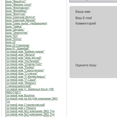
База "Фишбург"
База "Фишинг холл"
База "Флотраскат"
База "ФораФиш"
Ваше имя
База "Фортуна"
База "Царская белуга"
Ваш E-mail
База "Царский Дворик"
База "Царь-рыба" (дебаркадер)
Комментарий
База "Чайка"
База "Щукарь"
База "Энергетик"
База "Юг"
База "Юлта"
База 10
База 10 Северная
База 97 "Шамбай"
Гостевой дом "Бабкин домик"
Гостевой дом "Дельта"
Гостевой дом "Дом друзей"
Гостевой дом "На Кизани"
Гостевой дом "Олигри Fish"
Оцените базу:
Гостевой дом "Рыбка"
Гостевой дом "Самосделкин"
Гостевой Дом "Судачок"
Гостевой дом "У Медведевых"
Гостевой дом "У Саши"
Гостевой дом "Форпост
Староватаженский"
Гостевой дом (с. Бирючья Коса) (НЕ
РАБОТАЕТ)
Гостевой дом Bushma
Гостевой дом на Ахтубе компании ЭКО
Тур
Гостевой дом Староволжский
Гостевой дом у Рината
Гостевой дом №1 компании ЭКО Тур
Гостевой дом №2 компании ЭКО Тур