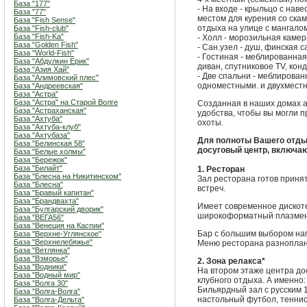
База "177"
- На входе - крыльцо с нав
База "77"
местом для курения со ска
База "Fish Sense"
отдыха на улице с мангалом
База "Fish-club"
База "Fish-Ka"
- Холл - морозильная каме
База "Golden Fish"
- Сан.узел - душ, финская с
База "World-Fish"
- Гостиная - меблированна
База "Абдулкин Ерик"
диван, спутниковое TV, кон
База "Азия Хай"
- Две спальни - меблирова
База "Алимовский плес"
одноместными. и двухместн
База "Андреевская"
База "Астра"
База "Астра" на Старой Волге
Созданная в наших домах 
База "Астраханская"
удобства, чтобы вы могли 
База "Ахтуба"
охоты.
База "Ахтуба-клуб"
База "Ахтубаза"
Для полноты Вашего отды
База "Белинская 58"
досуговый центр, включа
База "Белые холмы"
База "Бережок"
База "Билайт"
1. Ресторан
База "Блесна на Никитинском"
Зал ресторана готов приня
База "Блесна"
встреч.
База "Бравый капитан"
База "Брандвахта"
Имеет современное дискот
База "Булгарский дворик"
широкоформатный плазмен
База "ВЕГА56"
База "Венеция на Каспии"
Бар с большим выбором на
База "Верхне-Углянское"
База "Верхнелебяжье"
Меню ресторана разноплано
База "Ветлянка"
База "Взморье"
2. Зона релакса*
База "Водники"
На втором этаже центра до
База "Водный мир"
клубного отдыха. А именно:
База "Волга 30"
Бильярдный зал с русским 1
База "Волга-Волга"
настольный футбол, теннис
База "Волга-Дельта"