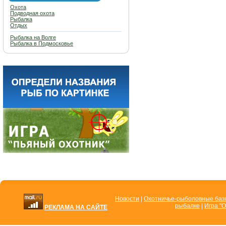
Охота
Подводная охота
Рыбалка
Отдых
Рыбалка на Волге
Рыбалка в Подмосковье
Новости
|
Охотничье-рыболовные ба
рыбалке
|
Игра "О
РЕКЛАМА НА САЙТЕ