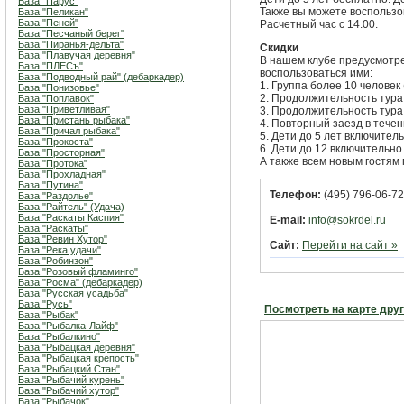
База "Парус"
Также вы можете воспользо
База "Пеликан"
База "Пеней"
Расчетный час с 14.00.
База "Песчаный берег"
База "Пиранья-дельта"
Скидки
База "Плавучая деревня"
В нашем клубе предусмотре
База "ПЛЕСъ"
воспользоваться ими:
База "Подводный рай" (дебаркадер)
1. Группа более 10 человек
База "Понизовье"
2. Продолжительность тура
База "Поплавок"
База "Приветливая"
3. Продолжительность тура
База "Пристань рыбака"
4. Повторный заезд в течен
База "Причал рыбака"
5. Дети до 5 лет включител
База "Прокоста"
6. Дети до 12 включительно
База "Просторная"
А также всем новым гостям
База "Протока"
База "Прохладная"
База "Путина"
Телефон:
(495) 796-06-72
База "Раздолье"
База "Райтель" (Удача)
База "Раскаты Каспия"
E-mail:
info@sokrdel.ru
База "Раскаты"
База "Ревин Хутор"
Сайт:
Перейти на сайт »
База "Река удачи"
База "Робинзон"
База "Розовый фламинго"
База "Росма" (дебаркадер)
База "Русская усадьба"
База "Русь"
Посмотреть на карте дру
База "Рыбак"
База "Рыбалка-Лайф"
База "Рыбалкино"
База "Рыбацкая деревня"
База "Рыбацкая крепость"
База "Рыбацкий Стан"
База "Рыбачий курень"
База "Рыбачий хутор"
База "Рыбачок"