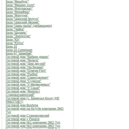
База "Фишбург"
База "Фишинг холл"
База "Флотраскат"
База "ФораФиш"
База "Фортуна"
База "Царская белуга"
База "Царский Дворик"
База "Царь-рыба" (дебаркадер)
База "Чайка"
База "Щукарь"
База "Энергетик"
База "Юг"
База "Юлта"
База 10
База 10 Северная
База 97 "Шамбай"
Гостевой дом "Бабкин домик"
Гостевой дом "Дельта"
Гостевой дом "Дом друзей"
Гостевой дом "На Кизани"
Гостевой дом "Олигри Fish"
Гостевой дом "Рыбка"
Гостевой дом "Самосделкин"
Гостевой Дом "Судачок"
Гостевой дом "У Медведевых"
Гостевой дом "У Саши"
Гостевой дом "Форпост
Староватаженский"
Гостевой дом (с. Бирючья Коса) (НЕ
РАБОТАЕТ)
Гостевой дом Bushma
Гостевой дом на Ахтубе компании ЭКО
Тур
Гостевой дом Староволжский
Гостевой дом у Рината
Гостевой дом №1 компании ЭКО Тур
Гостевой дом №2 компании ЭКО Тур