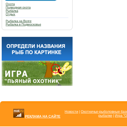
Охота
Подводная охота
Рыбалка
Отдых
Рыбалка на Волге
Рыбалка в Подмосковье
Новости
|
Охотничье-рыболовные ба
рыбалке
|
Игра "О
РЕКЛАМА НА САЙТЕ