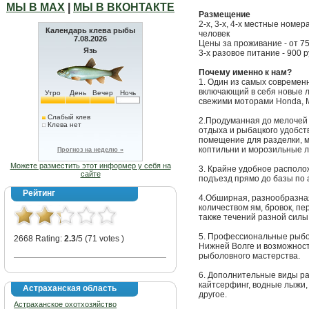
МЫ В МАХ
|
МЫ В ВКОНТАКТЕ
Размещение
2-х, 3-х, 4-х местные номе
Календарь клева рыбы
человек
7.08.2026
Цены за проживание - от 750
Язь
3-х разовое питание - 900 р
Почему именно к нам?
1. Один из самых современ
включающий в себя новые л
Утро
День
Вечер
Ночь
свежими моторами Honda, M
Слабый клев
2.Продуманная до мелочей
Клева нет
отдыха и рыбацкого удобст
помещение для разделки, м
коптильни и морозильные ла
Прогноз на неделю »
Можете разместить этот информер у себя на
3. Крайне удобное располож
сайте
подъезд прямо до базы по 
Рейтинг
4.Обширная, разнообразная
количеством ям, бровок, пер
также течений разной силы
5. Профессиональные рыбо
2668 Rating:
2.3
/5 (71 votes )
Нижней Волге и возможност
рыболовного мастерства.
6. Дополнительные виды ра
кайтсерфинг, водные лыжи,
Астраханская область
другое.
Астраханское охотхозяйство