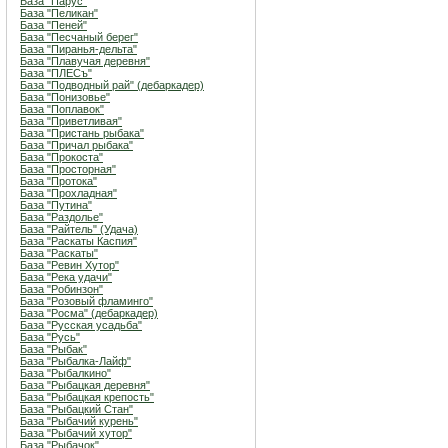
База "Парус"
База "Пеликан"
База "Пеней"
База "Песчаный берег"
База "Пиранья-дельта"
База "Плавучая деревня"
База "ПЛЕСъ"
База "Подводный рай" (дебаркадер)
База "Понизовье"
База "Поплавок"
База "Приветливая"
База "Пристань рыбака"
База "Причал рыбака"
База "Прокоста"
База "Просторная"
База "Протока"
База "Прохладная"
База "Путина"
База "Раздолье"
База "Райтель" (Удача)
База "Раскаты Каспия"
База "Раскаты"
База "Ревин Хутор"
База "Река удачи"
База "Робинзон"
База "Розовый фламинго"
База "Росма" (дебаркадер)
База "Русская усадьба"
База "Русь"
База "Рыбак"
База "Рыбалка-Лайф"
База "Рыбалкино"
База "Рыбацкая деревня"
База "Рыбацкая крепость"
База "Рыбацкий Стан"
База "Рыбачий курень"
База "Рыбачий хутор"
База "Рыбачок"