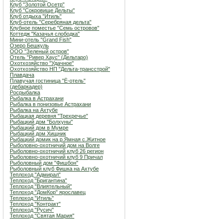
Клуб "Золотой Осетр"
Клуб "Сокровище Дельты"
Клуб отдыха "Итиль"
Клуб-отель "Серебряная дельта"
Клубное поместье "Семь островов"
Коттедж "Казачья слободка"
Мини-отель "Grand Fish"
Озеро Бешкуль
ООО "Зеленый остров"
Отель "Ривер Хаус" (Дельтаро)
Охотхозяйство "Удачное"
Охотхозяйство НП "Дельта-трансстрой"
Плавдача
Плавучая гостиница "Ё-отель"
(дебаркадер)
Росрыбалка
Рыбалка в Астрахани
Рыбалка в понизовье Астрахани
Рыбалка на Ахтубе
Рыбацкая деревня "Трехречье"
Рыбацкий дом "Болхуны"
Рыбацкий дом в Мумре
Рыбацкий дом Хищник
Рыбацкий домик на р.Ямная с.Житное
Рыболовно-охотничий дом на Волге
Рыболовно-охотничий клуб 26 регион
Рыболовно-охотничий клуб 9 Причал
Рыболовный дом "Фишбон"
Рыболовный клуб Фишка на Ахтубе
Теплоход "Адмирал"
Теплоход "Бригантина"
Теплоход "Влиятельный"
Теплоход "ДомКор" ярославец
Теплоход "Итиль"
Теплоход "Контракт"
Теплоход "Русич"
Теплоход "Святая Мария"