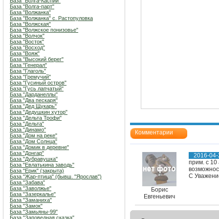
База "Волга-Каспий"
База "Волга-парт"
База "Волжанка"
База "Волжанка" с. Растопуловка
База "Волжская"
База "Волжское понизовье"
База "Волчок"
База "Восток"
База "Восход"
База "Вояж"
База "Высокий берег"
База "Генерал"
База "Глаголь"
База "Гремучий"
База "Гусиный остров"
База "Гусь лапчатый"
База "Дарданеллы"
База "Два пескаря"
База "Дед Щукарь"
База "Дедушкин хутор"
База "Дельта Трофи"
База "Дельта"
База "Динамо"
Комментарии
База "Дом на реке"
База "Дом Солнца"
База "Домик в деревне"
База "Донгар"
2016-04-
База "Дубравушка"
прим. с 1
База "Евлатькина заводь"
возможност
База "Ерик" (закрыта)
С Уважени
База "Жар-птица" (бывш. "Ярослав")
База "Забава"
База "Заволжье"
Борис
База "Зазеркалье"
Евгеньевич
База "Заманиха"
База "Замок"
База "Замьяны-99"
База "Заповедная сказка"