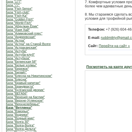
База "177"
7. Комфортные условия про
База "77"
более чем адекватные день
База "Fish Sense"
База "Fish-club"
8. Мы стараемся сделать вс
База "Fish-Ka"
условия для трофейной рыб
База "Golden Fish"
База "World-Fish"
База "Абдулкин Ерик"
Телефон:
+7 (926) 604-46
База "Азия Хай"
База "Алимовский плес"
База "Андреевская"
E-mail:
ruddmitriy@gmail.
База "Астра"
База "Астра" на Старой Волге
Сайт:
Перейти на сайт »
База "Астраханская"
База "Ахтуба"
База "Ахтуба-клуб"
База "Ахтубаза"
База "Белинская 58"
База "Белые холмы"
Посмотреть на карте дру
База "Бережок"
База "Билайт"
База "Блесна на Никитинском"
База "Блесна"
База "Бравый капитан"
База "Брандвахта"
База "Булгарский дворик"
База "ВЕГА56"
База "Венеция на Каспии"
База "Верхне-Углянское"
База "Верхнелебяжье"
База "Ветлянка"
База "Взморье"
База "Водники"
База "Водный мир"
База "Волга 30"
База "Волга-Волга"
База "Волга-Дельта"