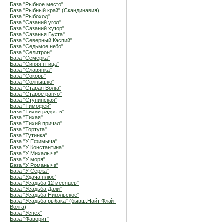
База "Рыбное место"
База "Рыбный край" (Скандинавия)
База "Рыбоход"
База "Сазаний угол"
База "Сазаний хутор"
База "Сазанья Бухта"
База "Северный Каспий"
База "Седьмое небо"
База "Селитрон"
База "Семерка"
База "Синяя птица"
База "Славянка"
База "Сокорь"
База "Солнышко"
База "Старая Волга"
База "Старое ранчо"
База "Ступинская"
База "Тимофей"
База "Тихая радость"
База "Тихая"
База "Тихий причал"
База "Тортуга"
База "Тутинка"
База "У Ефимыча"
База "У Константина"
База "У Михалыча"
База "У моря"
База "У Романыча"
База "У Сержа"
База "Удача плюс"
База "Усадьба 12 месяцев"
База "Усадьба Дали"
База "Усадьба Никольское"
База "Усадьба рыбака" (бывш.Найт Флайт
Волга)
База "Успех"
База "Фаворит"