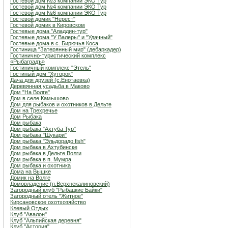
Гостевой дом №3 компании ЭКО Тур
Гостевой дом №4 компании ЭКО Тур
Гостевой дом №6 компании ЭКО Тур
Гостевой домик "Нерест"
Гостевой домик в Кировском
Гостевые дома "Аладдин-тур"
Гостевые дома "У Валеры" и "Удачный"
Гостевые дома в с. Бирючья Коса
Гостиница "Затерянный мир" (дебаркадер)
Гостинично-туристический комплекс
«Рыбаградъ»
Гостиничный комплекс "Этель"
Гостиный дом "Хуторок"
Дача для друзей (с.Енотаевка)
Деревянная усадьба в Маково
Дом "На Волге"
Дом в селе Камышово
Дом для рыбаков и охотников в Дельте
Дом на Трехречье
Дом Рыбака
Дом рыбака
Дом рыбака "Ахтуба Тур"
Дом рыбака "Щукари"
Дом рыбака "Эльдорадо fish"
Дом рыбака в Ахтубинске
Дом рыбака в Дельте Волги
Дом рыбака в п. Мумра
Дом рыбака и охотника
Дома на Вышке
Домик на Волге
Домовладение (п.Верхнекалиновский)
Загородный клуб "Рыбацкие Байки"
Загородный отель "Житное"
Кирсановское охотхозяйство
Клевый Отдых
Клуб "Авалон"
Клуб "Альпийская деревня"
Клуб "Астория"