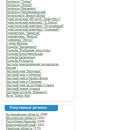
Теплоход "Телец"
Теплоход "Элона"
Теплоход Президент
Теплоход Преображенский
Теплоходы в Дельте Волги
Туристический VIP-клуб "Зюйд-Вест"
Туристический комплекс "А.Элита"
Туристический комплекс "Лучезарный"
Туристический комплекс "Троицкий"
Туркомплекс "Карасан"
Туркомплекс "Фрегат"
Турфирма "Лотос"
У дяди Фёдора
Усадьба "Бахаревка"
Усадьба "Рыбацкие просторы"
Усадьба Бороздиновская
Усадьба Калининых
Усадьба Кузьмича
Частное домовладение на раскатах
Каспия
Частный дом "Белужья"
Частный дом (п.Мумра)
Частный дом в дельте Волги
Частный дом в Тишково
Частный дом на острове Станья
Частный домик отдыха
Частный коттедж "Жанааул"
Яхта "Dolce Vita"
Популярные регионы
Астраханская область
(358)
Московская область
(262)
Республика Карелия
(244)
Краснодарский край
(182)
Тверская область
(170)