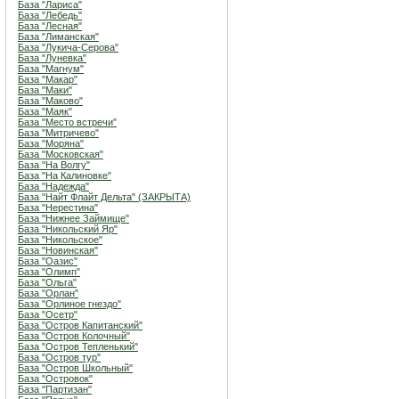
База "Лариса"
База "Лебедь"
База "Лесная"
База "Лиманская"
База "Лукича-Серова"
База "Луневка"
База "Магнум"
База "Макар"
База "Маки"
База "Маково"
База "Маяк"
База "Место встречи"
База "Митричево"
База "Моряна"
База "Московская"
База "На Волгу"
База "На Калиновке"
База "Надежда"
База "Найт Флайт Дельта" (ЗАКРЫТА)
База "Нерестина"
База "Нижнее Займище"
База "Никольский Яр"
База "Никольское"
База "Новинская"
База "Оазис"
База "Олимп"
База "Ольга"
База "Орлан"
База "Орлиное гнездо"
База "Осетр"
База "Остров Капитанский"
База "Остров Колочный"
База "Остров Тепленький"
База "Остров тур"
База "Остров Школьный"
База "Островок"
База "Партизан"