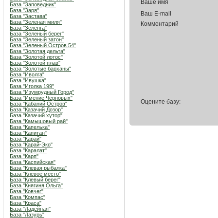
Ваше имя
База "Заповедник"
База "Заря"
Ваш E-mail
База "Застава"
База "Зеленая миля"
Комментарий
База "Зеленга"
База "Зеленый берег"
База "Зеленый затон"
База "Зеленый Остров 54"
База "Золотая дельта"
База "Золотой лотос"
База "Золотой плав"
База "Золотые барханы"
База "Иволга"
База "Ивушка"
База "Иголка 199"
База "Изумрудный Город"
База "Имение Черновых"
Оцените базу:
База "Кабаний Остров"
База "Казачий Дозор"
База "Казачий хутор"
База "Камышовый рай"
База "Капелька"
База "Капитан"
База "Карай"
База "Карай-Эко"
База "Каралат"
База "Карп"
База "Каспийская"
База "Клевая рыбалка"
База "Клевое место"
База "Клевый берег"
База "Княгиня Ольга"
База "Ковчег"
База "Компас"
База "Краса"
База "Ладейная"
База "Лазурь"