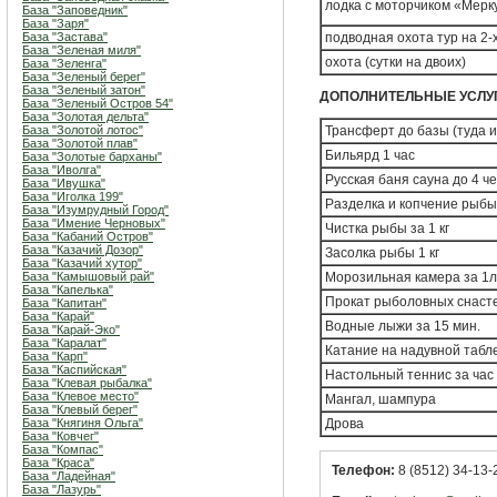
лодка с моторчиком «Мерку
База "Заповедник"
База "Заря"
База "Застава"
подводная охота тур на 2-
База "Зеленая миля"
охота (сутки на двоих)
База "Зеленга"
База "Зеленый берег"
База "Зеленый затон"
ДОПОЛНИТЕЛЬНЫЕ УСЛУ
База "Зеленый Остров 54"
База "Золотая дельта"
База "Золотой лотос"
Трансферт до базы (туда и 
База "Золотой плав"
Бильярд 1 час
База "Золотые барханы"
База "Иволга"
Русская баня сауна до 4 че
База "Ивушка"
База "Иголка 199"
Разделка и копчение рыбы 
База "Изумрудный Город"
База "Имение Черновых"
Чистка рыбы за 1 кг
База "Кабаний Остров"
База "Казачий Дозор"
Засолка рыбы 1 кг
База "Казачий хутор"
База "Камышовый рай"
Морозильная камера за 1л
База "Капелька"
Прокат рыболовных снастей
База "Капитан"
База "Карай"
Водные лыжи за 15 мин.
База "Карай-Эко"
База "Каралат"
Катание на надувной табле
База "Карп"
База "Каспийская"
Настольный теннис за час
База "Клевая рыбалка"
База "Клевое место"
Мангал, шампура
База "Клевый берег"
База "Княгиня Ольга"
Дрова
База "Ковчег"
База "Компас"
База "Краса"
Телефон:
8 (8512) 34-13-
База "Ладейная"
База "Лазурь"