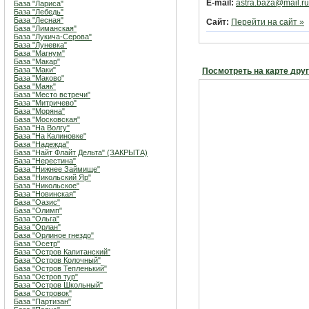
E-mail:
astra.baza@mail.ru
База "Лариса"
База "Лебедь"
База "Лесная"
Сайт:
Перейти на сайт »
База "Лиманская"
База "Лукича-Серова"
База "Луневка"
База "Магнум"
База "Макар"
База "Маки"
Посмотреть на карте дру
База "Маково"
База "Маяк"
База "Место встречи"
База "Митричево"
База "Моряна"
База "Московская"
База "На Волгу"
База "На Калиновке"
База "Надежда"
База "Найт Флайт Дельта" (ЗАКРЫТА)
База "Нерестина"
База "Нижнее Займище"
База "Никольский Яр"
База "Никольское"
База "Новинская"
База "Оазис"
База "Олимп"
База "Ольга"
База "Орлан"
База "Орлиное гнездо"
База "Осетр"
База "Остров Капитанский"
База "Остров Колочный"
База "Остров Тепленький"
База "Остров тур"
База "Остров Школьный"
База "Островок"
База "Партизан"