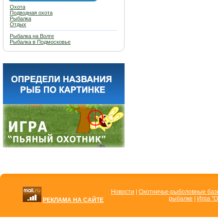
Охота
Подводная охота
Рыбалка
Отдых
Рыбалка на Волге
Рыбалка в Подмосковье
Новости
|
Охотничье-рыболовные ба
рыбалке
|
Игра "О
РЕКЛАМА НА САЙТЕ