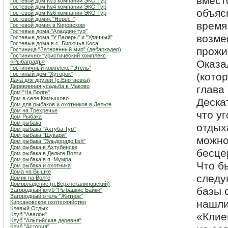
вмест
Гостевой дом №3 компании ЭКО Тур
Гостевой дом №4 компании ЭКО Тур
объяс
Гостевой дом №6 компании ЭКО Тур
Гостевой домик "Нерест"
время
Гостевой домик в Кировском
Гостевые дома "Аладдин-тур"
возме
Гостевые дома "У Валеры" и "Удачный"
Гостевые дома в с. Бирючья Коса
прожи
Гостиница "Затерянный мир" (дебаркадер)
Гостинично-туристический комплекс
Оказа
«Рыбаградъ»
Гостиничный комплекс "Этель"
Гостиный дом "Хуторок"
(кото
Дача для друзей (с.Енотаевка)
Деревянная усадьба в Маково
глава
Дом "На Волге"
Дом в селе Камышово
Деска
Дом для рыбаков и охотников в Дельте
Дом на Трехречье
что у
Дом Рыбака
Дом рыбака
отдых
Дом рыбака "Ахтуба Тур"
Дом рыбака "Щукари"
можно
Дом рыбака "Эльдорадо fish"
Дом рыбака в Ахтубинске
бесце
Дом рыбака в Дельте Волги
Дом рыбака в п. Мумра
Что б
Дом рыбака и охотника
Дома на Вышке
следу
Домик на Волге
Домовладение (п.Верхнекалиновский)
базы 
Загородный клуб "Рыбацкие Байки"
Загородный отель "Житное"
нашли
Кирсановское охотхозяйство
Клевый Отдых
«Клие
Клуб "Авалон"
Клуб "Альпийская деревня"
Клуб "Астория"