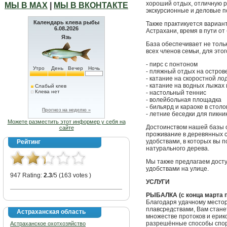
хороший отдых, отличную р
МЫ В МАХ
|
МЫ В ВКОНТАКТЕ
экскурсионные и деловые по
Календарь клева рыбы
Также практикуется вариант
6.08.2026
Астрахани, время в пути от
Язь
База обеспечивает не тольк
всех членов семьи, для этого
- пирс с понтоном
Утро
День
Вечер
Ночь
- пляжный отдых на остров
- катание на скоростной ло
- катание на водных лыжах 
Слабый клев
Клева нет
- настольный теннис
- волейбольная площадка
- бильярд и караоке в стол
Прогноз на неделю »
- летние беседки для пикни
Можете разместить этот информер у себя на
Достоинством нашей базы о
сайте
проживание в деревянных с
удобствами, в которых вы п
Рейтинг
натурального дерева.
Мы также предлагаем досту
удобствами на улице.
947 Rating:
2.3
/5 (163 votes )
УСЛУГИ
РЫБАЛКА (с конца марта 
Благодаря удачному место
плавсредствами, Вам станет
Астраханская область
множестве протоков и ерико
разрешённые способы спорт
Астраханское охотхозяйство