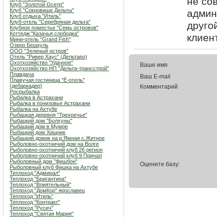
не со
Клуб "Золотой Осетр"
Клуб "Сокровище Дельты"
админ
Клуб отдыха "Итиль"
Клуб-отель "Серебряная дельта"
друго
Клубное поместье "Семь островов"
Коттедж "Казачья слободка"
клиен
Мини-отель "Grand Fish"
Озеро Бешкуль
ООО "Зеленый остров"
Отель "Ривер Хаус" (Дельтаро)
Охотхозяйство "Удачное"
Ваше имя
Охотхозяйство НП "Дельта-трансстрой"
Плавдача
Ваш E-mail
Плавучая гостиница "Ё-отель"
(дебаркадер)
Комментарий
Росрыбалка
Рыбалка в Астрахани
Рыбалка в понизовье Астрахани
Рыбалка на Ахтубе
Рыбацкая деревня "Трехречье"
Рыбацкий дом "Болхуны"
Рыбацкий дом в Мумре
Рыбацкий дом Хищник
Рыбацкий домик на р.Ямная с.Житное
Рыболовно-охотничий дом на Волге
Рыболовно-охотничий клуб 26 регион
Рыболовно-охотничий клуб 9 Причал
Рыболовный дом "Фишбон"
Оцените базу:
Рыболовный клуб Фишка на Ахтубе
Теплоход "Адмирал"
Теплоход "Бригантина"
Теплоход "Влиятельный"
Теплоход "ДомКор" ярославец
Теплоход "Итиль"
Теплоход "Контракт"
Теплоход "Русич"
Теплоход "Святая Мария"