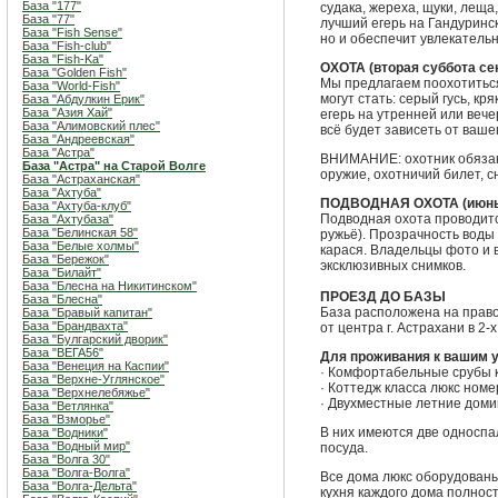
База "177"
судака, жереха, щуки, леща
База "77"
лучший егерь на Гандуринск
База "Fish Sense"
но и обеспечит увлекатель
База "Fish-club"
База "Fish-Ka"
ОХОТА (вторая суббота се
База "Golden Fish"
Мы предлагаем поохотитьс
База "World-Fish"
могут стать: серый гусь, кр
База "Абдулкин Ерик"
База "Азия Хай"
егерь на утренней или вече
База "Алимовский плес"
всё будет зависеть от ваше
База "Андреевская"
База "Астра"
ВНИМАНИЕ: охотник обязан
База "Астра" на Старой Волге
оружие, охотничий билет, 
База "Астраханская"
База "Ахтуба"
ПОДВОДНАЯ ОХОТА (июнь –
База "Ахтуба-клуб"
Подводная охота проводитс
База "Ахтубаза"
База "Белинская 58"
ружьё). Прозрачность воды 
База "Белые холмы"
карася. Владельцы фото и 
База "Бережок"
эксклюзивных снимков.
База "Билайт"
База "Блесна на Никитинском"
ПРОЕЗД ДО БАЗЫ
База "Блесна"
База расположена на право
База "Бравый капитан"
База "Брандвахта"
от центра г. Астрахани в 2
База "Булгарский дворик"
База "ВЕГА56"
Для проживания к вашим 
База "Венеция на Каспии"
· Комфортабельные срубы к
База "Верхне-Углянское"
· Коттедж класса люкс ном
База "Верхнелебяжье"
· Двухместные летние домик
База "Ветлянка"
База "Взморье"
В них имеются две односпа
База "Водники"
База "Водный мир"
посуда.
База "Волга 30"
База "Волга-Волга"
Все дома люкс оборудованы
База "Волга-Дельта"
кухня каждого дома полнос