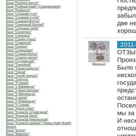
Посте
База "Рыбное место"
предп
База "Рыбный край" (Скандинавия)
База "Рыбоход"
База "Сазаний угол"
забыл
База "Сазаний хутор"
База "Сазанья Бухта"
две н
База "Северный Каспий"
База "Седьмое небо"
хорош
База "Селитрон"
База "Семерка"
База "Синяя птица"
База "Славянка"
2011
База "Сокорь"
База "Солнышко"
ОТЗЫ
База "Старая Волга"
База "Старое ранчо"
Произ
База "Ступинская"
Михаил
База "Тимофей"
Было 
База "Тихая радость"
База "Тихая"
неско
База "Тихий причал"
База "Тортуга"
госуд
База "Тутинка"
База "У Ефимыча"
предс
База "У Константина"
База "У Михалыча"
остан
База "У моря"
База "У Романыча"
Посел
База "У Сержа"
База "Удача плюс"
мы за
База "Усадьба 12 месяцев"
База "Усадьба Дали"
И нес
База "Усадьба Никольское"
База "Усадьба рыбака" (бывш.Найт Флайт
отнош
Волга)
База "Успех"
База "Фаворит"
никак