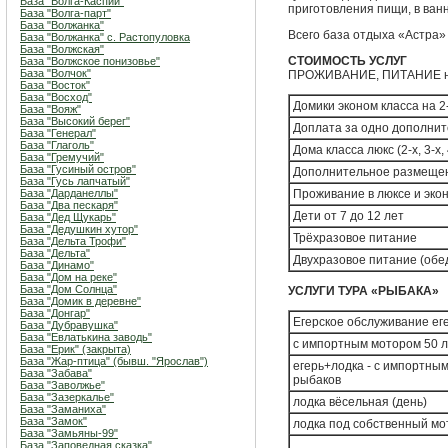
База "Волга-Каспий"
приготовления пищи, в ванн
База "Волга-парт"
База "Волжанка"
Всего база отдыха «Астра»
База "Волжанка" с. Растопуловка
База "Волжская"
СТОИМОСТЬ УСЛУГ
База "Волжское понизовье"
База "Волчок"
ПРОЖИВАНИЕ, ПИТАНИЕ на 
База "Восток"
База "Восход"
Домики эконом класса на 2
База "Вояж"
База "Высокий берег"
Доплата за одно дополнит
База "Генерал"
База "Глаголь"
Дома класса люкс (2-х, 3-х,
База "Гремучий"
База "Гусиный остров"
Дополнительное размещен
База "Гусь лапчатый"
База "Дарданеллы"
Проживание в люксе и экон
База "Два пескаря"
Дети от 7 до 12 лет
База "Дед Щукарь"
База "Дедушкин хутор"
Трёхразовое питание
База "Дельта Трофи"
База "Дельта"
Двухразовое питание (обед
База "Динамо"
База "Дом на реке"
База "Дом Солнца"
УСЛУГИ ТУРА «РЫБАКА»
База "Домик в деревне"
База "Донгар"
Егерское обслуживание ег
База "Дубравушка"
База "Евлатькина заводь"
с импортным мотором 50 л/
База "Ерик" (закрыта)
База "Жар-птица" (бывш. "Ярослав")
егерь+лодка - с импортным
База "Забава"
рыбаков
База "Заволжье"
База "Зазеркалье"
лодка вёсельная (день)
База "Заманиха"
База "Замок"
лодка под собственный мо
База "Замьяны-99"
База "Заповедная сказка"