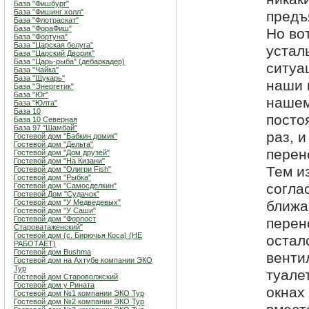
База "Фишбург"
База "Фишинг холл"
предъ
База "Флотраскат"
База "ФораФиш"
Но во
База "Фортуна"
База "Царская белуга"
устал
База "Царский Дворик"
База "Царь-рыба" (дебаркадер)
ситуа
База "Чайка"
База "Щукарь"
наши 
База "Энергетик"
База "Юг"
нашем
База "Юлта"
База 10
посто
База 10 Северная
База 97 "Шамбай"
раз, 
Гостевой дом "Бабкин домик"
Гостевой дом "Дельта"
перен
Гостевой дом "Дом друзей"
Гостевой дом "На Кизани"
Тем и
Гостевой дом "Олигри Fish"
Гостевой дом "Рыбка"
согла
Гостевой дом "Самосделкин"
Гостевой Дом "Судачок"
Гостевой дом "У Медведевых"
ближа
Гостевой дом "У Саши"
Гостевой дом "Форпост
перен
Староватаженский"
Гостевой дом (с. Бирючья Коса) (НЕ
остал
РАБОТАЕТ)
Гостевой дом Bushma
венти
Гостевой дом на Ахтубе компании ЭКО
Тур
туалет
Гостевой дом Староволжский
Гостевой дом у Рината
окнах
Гостевой дом №1 компании ЭКО Тур
Гостевой дом №2 компании ЭКО Тур