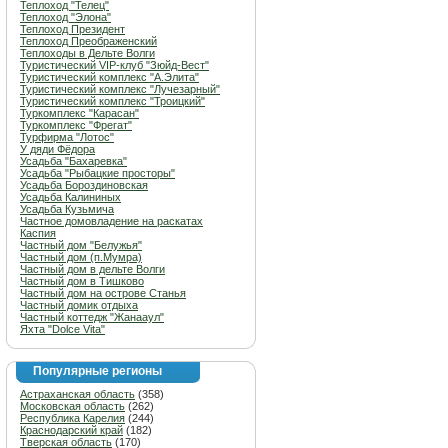
Теплоход "Телец"
Теплоход "Элона"
Теплоход Президент
Теплоход Преображенский
Теплоходы в Дельте Волги
Туристический VIP-клуб "Зюйд-Вест"
Туристический комплекс "А.Элита"
Туристический комплекс "Лучезарный"
Туристический комплекс "Троицкий"
Туркомплекс "Карасан"
Туркомплекс "Фрегат"
Турфирма "Лотос"
У дяди Фёдора
Усадьба "Бахаревка"
Усадьба "Рыбацкие просторы"
Усадьба Бороздиновская
Усадьба Калининых
Усадьба Кузьмича
Частное домовладение на раскатах
Каспия
Частный дом "Белужья"
Частный дом (п.Мумра)
Частный дом в дельте Волги
Частный дом в Тишково
Частный дом на острове Станья
Частный домик отдыха
Частный коттедж "Жанааул"
Яхта "Dolce Vita"
Популярные регионы
Астраханская область
(358)
Московская область
(262)
Республика Карелия
(244)
Краснодарский край
(182)
Тверская область
(170)