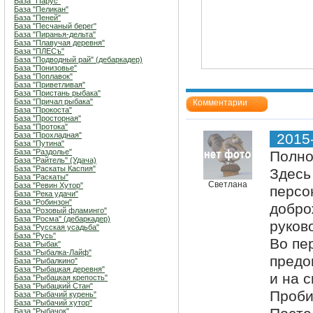
База "Парус"
База "Пеликан"
База "Пеней"
База "Песчаный берег"
База "Пиранья-дельта"
База "Плавучая деревня"
База "ПЛЕСъ"
База "Подводный рай" (дебаркадер)
База "Понизовье"
База "Поплавок"
База "Приветливая"
База "Пристань рыбака"
База "Причал рыбака"
Комментарии
База "Прокоста"
База "Просторная"
База "Протока"
База "Прохладная"
2015
База "Путина"
База "Раздолье"
Полно
База "Райтель" (Удача)
База "Раскаты Каспия"
Здесь
База "Раскаты"
Светлана
База "Ревин Хутор"
персо
База "Река удачи"
База "Робинзон"
добро
База "Розовый фламинго"
База "Росма" (дебаркадер)
руков
База "Русская усадьба"
База "Русь"
Во пе
База "Рыбак"
База "Рыбалка-Лайф"
предо
База "Рыбалкино"
База "Рыбацкая деревня"
и на с
База "Рыбацкая крепость"
База "Рыбацкий Стан"
Проби
База "Рыбачий курень"
База "Рыбачий хутор"
База "Рыбачок"