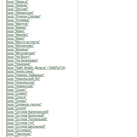
База "Лариса"
База "Лебедь"
База "Лесная"
База "Лиманская"
База "Лукича-Серова"
База "Луневка"
База "Магнум"
База "Макар"
База "Маки"
База "Маково"
База "Маяк"
База "Место встречи"
База "Митричево"
База "Моряна"
База "Московская"
База "На Волгу"
База "На Калиновке"
База "Надежда"
База "Найт Флайт Дельта" (ЗАКРЫТА)
База "Нерестина"
База "Нижнее Займище"
База "Никольский Яр"
База "Никольское"
База "Новинская"
База "Оазис"
База "Олимп"
База "Ольга"
База "Орлан"
База "Орлиное гнездо"
База "Осетр"
База "Остров Капитанский"
База "Остров Колочный"
База "Остров Тепленький"
База "Остров тур"
База "Остров Школьный"
База "Островок"
База "Партизан"