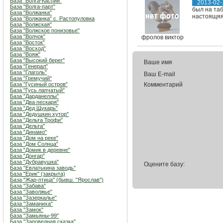
База "Волга-Каспий"
2013-02-
База "Волга-парт"
был на таб
База "Волжанка"
настоящяя
База "Волжанка" с. Растопуловка
База "Волжская"
База "Волжское понизовье"
База "Волчок"
фролов виктор
База "Восток"
База "Восход"
База "Вояж"
База "Высокий берег"
Ваше имя
База "Генерал"
База "Глаголь"
Ваш E-mail
База "Гремучий"
База "Гусиный остров"
Комментарий
База "Гусь лапчатый"
База "Дарданеллы"
База "Два пескаря"
База "Дед Щукарь"
База "Дедушкин хутор"
База "Дельта Трофи"
База "Дельта"
База "Динамо"
База "Дом на реке"
База "Дом Солнца"
База "Домик в деревне"
База "Донгар"
База "Дубравушка"
Оцените базу:
База "Евлатькина заводь"
База "Ерик" (закрыта)
База "Жар-птица" (бывш. "Ярослав")
База "Забава"
База "Заволжье"
База "Зазеркалье"
База "Заманиха"
База "Замок"
База "Замьяны-99"
База "Заповедная сказка"