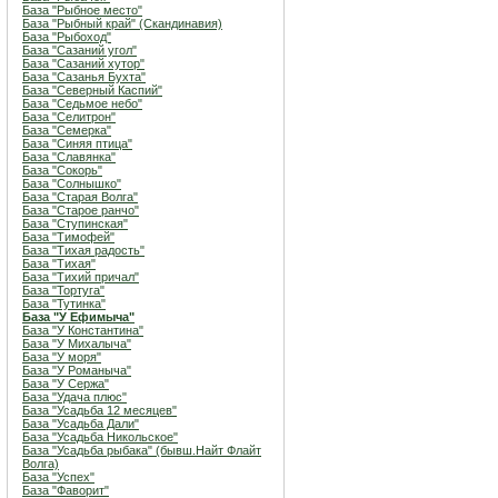
База "Рыбное место"
База "Рыбный край" (Скандинавия)
База "Рыбоход"
База "Сазаний угол"
База "Сазаний хутор"
База "Сазанья Бухта"
База "Северный Каспий"
База "Седьмое небо"
База "Селитрон"
База "Семерка"
База "Синяя птица"
База "Славянка"
База "Сокорь"
База "Солнышко"
База "Старая Волга"
База "Старое ранчо"
База "Ступинская"
База "Тимофей"
База "Тихая радость"
База "Тихая"
База "Тихий причал"
База "Тортуга"
База "Тутинка"
База "У Ефимыча"
База "У Константина"
База "У Михалыча"
База "У моря"
База "У Романыча"
База "У Сержа"
База "Удача плюс"
База "Усадьба 12 месяцев"
База "Усадьба Дали"
База "Усадьба Никольское"
База "Усадьба рыбака" (бывш.Найт Флайт
Волга)
База "Успех"
База "Фаворит"