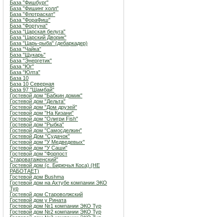
База "Фишбург"
База "Фишинг холл"
База "Флотраскат"
База "ФораФиш"
База "Фортуна"
База "Царская белуга"
База "Царский Дворик"
База "Царь-рыба" (дебаркадер)
База "Чайка"
База "Щукарь"
База "Энергетик"
База "Юг"
База "Юлта"
База 10
База 10 Северная
База 97 "Шамбай"
Гостевой дом "Бабкин домик"
Гостевой дом "Дельта"
Гостевой дом "Дом друзей"
Гостевой дом "На Кизани"
Гостевой дом "Олигри Fish"
Гостевой дом "Рыбка"
Гостевой дом "Самосделкин"
Гостевой Дом "Судачок"
Гостевой дом "У Медведевых"
Гостевой дом "У Саши"
Гостевой дом "Форпост
Староватаженский"
Гостевой дом (с. Бирючья Коса) (НЕ
РАБОТАЕТ)
Гостевой дом Bushma
Гостевой дом на Ахтубе компании ЭКО
Тур
Гостевой дом Староволжский
Гостевой дом у Рината
Гостевой дом №1 компании ЭКО Тур
Гостевой дом №2 компании ЭКО Тур