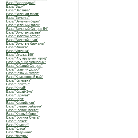
База "Заповедник"
База "Заря"
База "Застава"
База "Зеленая миля"
База "Зеленга"
База "Зеленый берег"
База "Зеленый затон"
База "Зеленый Остров 54"
База "Золотая дельта"
База "Золотой лотос"
База "Золотой плав"
База "Золотые барханы"
База "Иволга"
База "Ивушка"
База "Иголка 199"
База "Изумрудный Город"
База "Имение Черновых"
База "Кабаний Остров"
База "Казачий Дозор"
База "Казачий хутор"
База "Камышовый рай"
База "Капелька"
База "Капитан"
База "Карай"
База "Карай-Эко"
База "Каралат"
База "Карп"
База "Каспийская"
База "Клевая рыбалка"
База "Клевое место"
База "Клевый берег"
База "Княгиня Ольга"
База "Ковчег"
База "Компас"
База "Краса"
База "Ладейная"
База "Лазурь"