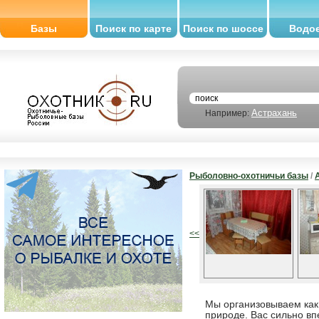
Базы
Поиск по карте
Поиск по шоссе
Водо
Астрахань
Например:
Рыболовно-охотничьи базы
/
<<
Мы организовываем как 
природе. Вас сильно вп