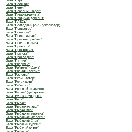
База "Парус"
База "Пеликан"
База "Пеней"
База "Песчаный берег"
База "Пиранья-дельта"
База "Плавучая деревня"
База "ПЛЕСъ"
База "Подводный рай" (дебаркадер)
База "Понизовье"
База "Поплавок"
База "Приветливая"
База "Пристань рыбака"
База "Причал рыбака"
База "Прокоста"
База "Просторная"
База "Протока"
База "Прохладная"
База "Путина"
База "Раздолье"
База "Райтель" (Удача)
База "Раскаты Каспия"
База "Раскаты"
База "Ревин Хутор"
База "Река удачи"
База "Робинзон"
База "Розовый фламинго"
База "Росма" (дебаркадер)
База "Русская усадьба"
База "Русь"
База "Рыбак"
База "Рыбалка-Лайф"
База "Рыбалкино"
База "Рыбацкая деревня"
База "Рыбацкая крепость"
База "Рыбацкий Стан"
База "Рыбачий курень"
База "Рыбачий хутор"
База "Рыбачок"