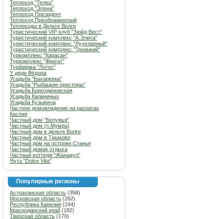
Теплоход "Телец"
Теплоход "Элона"
Теплоход Президент
Теплоход Преображенский
Теплоходы в Дельте Волги
Туристический VIP-клуб "Зюйд-Вест"
Туристический комплекс "А.Элита"
Туристический комплекс "Лучезарный"
Туристический комплекс "Троицкий"
Туркомплекс "Карасан"
Туркомплекс "Фрегат"
Турфирма "Лотос"
У дяди Фёдора
Усадьба "Бахаревка"
Усадьба "Рыбацкие просторы"
Усадьба Бороздиновская
Усадьба Калининых
Усадьба Кузьмича
Частное домовладение на раскатах
Каспия
Частный дом "Белужья"
Частный дом (п.Мумра)
Частный дом в дельте Волги
Частный дом в Тишково
Частный дом на острове Станья
Частный домик отдыха
Частный коттедж "Жанааул"
Яхта "Dolce Vita"
Популярные регионы
Астраханская область
(358)
Московская область
(262)
Республика Карелия
(244)
Краснодарский край
(182)
Тверская область
(170)