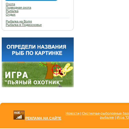
Охота
Подводная охота
Рыбалка
Отдых
Рыбалка на Волге
Рыбалка в Подмосковье
Новости
|
Охотничье-рыболовные ба
рыбалке
|
Игра "О
РЕКЛАМА НА САЙТЕ