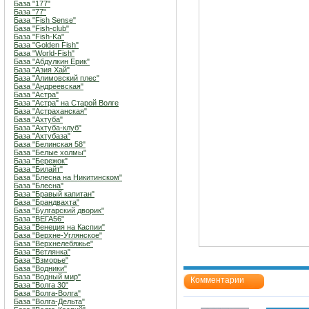
База "177"
База "77"
База "Fish Sense"
База "Fish-club"
База "Fish-Ka"
База "Golden Fish"
База "World-Fish"
База "Абдулкин Ерик"
База "Азия Хай"
База "Алимовский плес"
База "Андреевская"
База "Астра"
База "Астра" на Старой Волге
База "Астраханская"
База "Ахтуба"
База "Ахтуба-клуб"
База "Ахтубаза"
База "Белинская 58"
База "Белые холмы"
База "Бережок"
База "Билайт"
База "Блесна на Никитинском"
База "Блесна"
База "Бравый капитан"
База "Брандвахта"
База "Булгарский дворик"
База "ВЕГА56"
База "Венеция на Каспии"
База "Верхне-Углянское"
База "Верхнелебяжье"
База "Ветлянка"
База "Взморье"
База "Водники"
База "Водный мир"
Комментарии
База "Волга 30"
База "Волга-Волга"
База "Волга-Дельта"