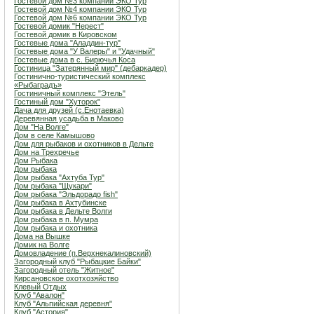
Гостевой дом №3 компании ЭКО Тур
Гостевой дом №4 компании ЭКО Тур
Гостевой дом №6 компании ЭКО Тур
Гостевой домик "Нерест"
Гостевой домик в Кировском
Гостевые дома "Аладдин-тур"
Гостевые дома "У Валеры" и "Удачный"
Гостевые дома в с. Бирючья Коса
Гостиница "Затерянный мир" (дебаркадер)
Гостинично-туристический комплекс
«Рыбаградъ»
Гостиничный комплекс "Этель"
Гостиный дом "Хуторок"
Дача для друзей (с.Енотаевка)
Деревянная усадьба в Маково
Дом "На Волге"
Дом в селе Камышово
Дом для рыбаков и охотников в Дельте
Дом на Трехречье
Дом Рыбака
Дом рыбака
Дом рыбака "Ахтуба Тур"
Дом рыбака "Щукари"
Дом рыбака "Эльдорадо fish"
Дом рыбака в Ахтубинске
Дом рыбака в Дельте Волги
Дом рыбака в п. Мумра
Дом рыбака и охотника
Дома на Вышке
Домик на Волге
Домовладение (п.Верхнекалиновский)
Загородный клуб "Рыбацкие Байки"
Загородный отель "Житное"
Кирсановское охотхозяйство
Клевый Отдых
Клуб "Авалон"
Клуб "Альпийская деревня"
Клуб "Астория"