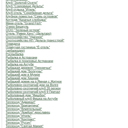
Клуб "Золотой Осетр"
Клуб "Сокровище Дельты"
Клуб отдыха "Итиль"
Клуб-отель "Серебряная дельта"
Клубное поместье "Семь островов"
Коттедж "Казачья слободка"
Мини-отель "Grand Fish"
Озеро Бешкуль
ООО "Зеленый остров"
Отель "Ривер Хаус" (Дельтаро)
Охотхозяйство "Удачное"
Охотхозяйство НП "Дельта-трансстрой"
Плавдача
Плавучая гостиница "Ё-отель"
(дебаркадер)
Росрыбалка
Рыбалка в Астрахани
Рыбалка в понизовье Астрахани
Рыбалка на Ахтубе
Рыбацкая деревня "Трехречье"
Рыбацкий дом "Болхуны"
Рыбацкий дом в Мумре
Рыбацкий дом Хищник
Рыбацкий домик на р.Ямная с.Житное
Рыболовно-охотничий дом на Волге
Рыболовно-охотничий клуб 26 регион
Рыболовно-охотничий клуб 9 Причал
Рыболовный дом "Фишбон"
Рыболовный клуб Фишка на Ахтубе
Теплоход "Адмирал"
Теплоход "Бригантина"
Теплоход "Влиятельный"
Теплоход "ДомКор" ярославец
Теплоход "Итиль"
Теплоход "Контракт"
Теплоход "Русич"
Теплоход "Святая Мария"