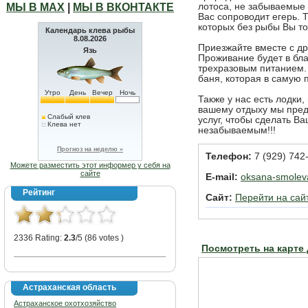
МЫ В МАХ
|
МЫ В ВКОНТАКТЕ
лотоса, не забываемые 
Вас сопроводит егерь. 
которых без рыбы Вы то
Календарь клева рыбы
8.08.2026
Приезжайте вместе с др
Язь
Проживание будет в бл
трехразовым питанием.
баня, которая в самую 
Утро
День
Вечер
Ночь
Также у нас есть лодки,
вашему отдыху мы пред
Слабый клев
услуг, чтобы сделать В
Клева нет
незабываемым!!!
Прогноз на неделю »
Телефон:
7 (929) 742
Можете разместить этот информер у себя на
сайте
E-mail:
oksana-smolev
Рейтинг
Сайт:
Перейти на сай
2336 Rating:
2.3
/5 (86 votes )
Посмотреть на карте
Астраханская область
Астраханское охотхозяйство