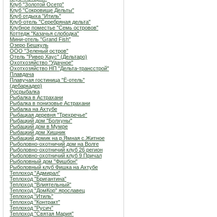
Клуб "Золотой Осетр"
Клуб "Сокровище Дельты"
Клуб отдыха "Итиль"
Клуб-отель "Серебряная дельта"
Клубное поместье "Семь островов"
Коттедж "Казачья слободка"
Мини-отель "Grand Fish"
Озеро Бешкуль
ООО "Зеленый остров"
Отель "Ривер Хаус" (Дельтаро)
Охотхозяйство "Удачное"
Охотхозяйство НП "Дельта-трансстрой"
Плавдача
Плавучая гостиница "Ё-отель"
(дебаркадер)
Росрыбалка
Рыбалка в Астрахани
Рыбалка в понизовье Астрахани
Рыбалка на Ахтубе
Рыбацкая деревня "Трехречье"
Рыбацкий дом "Болхуны"
Рыбацкий дом в Мумре
Рыбацкий дом Хищник
Рыбацкий домик на р.Ямная с.Житное
Рыболовно-охотничий дом на Волге
Рыболовно-охотничий клуб 26 регион
Рыболовно-охотничий клуб 9 Причал
Рыболовный дом "Фишбон"
Рыболовный клуб Фишка на Ахтубе
Теплоход "Адмирал"
Теплоход "Бригантина"
Теплоход "Влиятельный"
Теплоход "ДомКор" ярославец
Теплоход "Итиль"
Теплоход "Контракт"
Теплоход "Русич"
Теплоход "Святая Мария"