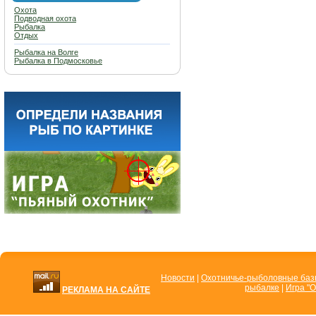
Охота
Подводная охота
Рыбалка
Отдых
Рыбалка на Волге
Рыбалка в Подмосковье
Новости
|
Охотничье-рыболовные ба
рыбалке
|
Игра "О
РЕКЛАМА НА САЙТЕ