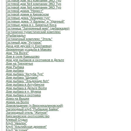
Гостевой дом №3 компании ЭКО Тур
Гостевой дом №4 компании ЭКО Тур
Гостевой дом №6 компании ЭКО Тур
Гостевой домик "Нерест"
Гостевой домик в Кировском
Гостевые дома "Аладдин-тур"
Гостевые дома "У Валеры" и "Удачный"
Гостевые дома в с. Бирючья Коса
Гостиница "Затерянный мир" (дебаркадер)
Гостинично-туристический комплекс
«Рыбаградъ»
Гостиничный комплекс "Этель"
Гостиный дом "Хуторок"
Дача для друзей (с.Енотаевка)
Деревянная усадьба в Маково
Дом "На Волге"
Дом в селе Камышово
Дом для рыбаков и охотников в Дельте
Дом на Трехречье
Дом Рыбака
Дом рыбака
Дом рыбака "Ахтуба Тур"
Дом рыбака "Щукари"
Дом рыбака "Эльдорадо fish"
Дом рыбака в Ахтубинске
Дом рыбака в Дельте Волги
Дом рыбака в п. Мумра
Дом рыбака и охотника
Дома на Вышке
Домик на Волге
Домовладение (п.Верхнекалиновский)
Загородный клуб "Рыбацкие Байки"
Загородный отель "Житное"
Кирсановское охотхозяйство
Клевый Отдых
Клуб "Авалон"
Клуб "Альпийская деревня"
Клуб "Астория"