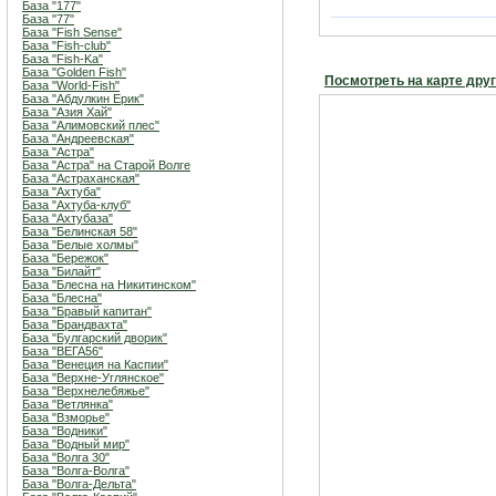
База "177"
База "77"
База "Fish Sense"
База "Fish-club"
База "Fish-Ka"
База "Golden Fish"
Посмотреть на карте дру
База "World-Fish"
База "Абдулкин Ерик"
База "Азия Хай"
База "Алимовский плес"
База "Андреевская"
База "Астра"
База "Астра" на Старой Волге
База "Астраханская"
База "Ахтуба"
База "Ахтуба-клуб"
База "Ахтубаза"
База "Белинская 58"
База "Белые холмы"
База "Бережок"
База "Билайт"
База "Блесна на Никитинском"
База "Блесна"
База "Бравый капитан"
База "Брандвахта"
База "Булгарский дворик"
База "ВЕГА56"
База "Венеция на Каспии"
База "Верхне-Углянское"
База "Верхнелебяжье"
База "Ветлянка"
База "Взморье"
База "Водники"
База "Водный мир"
База "Волга 30"
База "Волга-Волга"
База "Волга-Дельта"