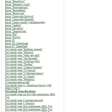
База "Фишбург"
База "Фишинг холл"
База "Флотраскат"
База "ФораФиш"
База "Фортуна"
База "Царская белуга"
База "Царский Дворик"
База "Царь-рыба" (дебаркадер)
База "Чайка"
База "Щукарь"
База "Энергетик"
База "Юг"
База "Юлта"
База 10
База 10 Северная
База 97 "Шамбай"
Гостевой дом "Бабкин домик"
Гостевой дом "Дельта"
Гостевой дом "Дом друзей"
Гостевой дом "На Кизани"
Гостевой дом "Олигри Fish"
Гостевой дом "Рыбка"
Гостевой дом "Самосделкин"
Гостевой Дом "Судачок"
Гостевой дом "У Медведевых"
Гостевой дом "У Саши"
Гостевой дом "Форпост
Староватаженский"
Гостевой дом (с. Бирючья Коса) (НЕ
РАБОТАЕТ)
Гостевой дом Bushma
Гостевой дом на Ахтубе компании ЭКО
Тур
Гостевой дом Староволжский
Гостевой дом у Рината
Гостевой дом №1 компании ЭКО Тур
Гостевой дом №2 компании ЭКО Тур