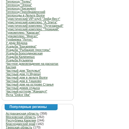
Теплоход "Телец"
Теплоход "Элона"
Теплоход Президент
Теплоход Преображенский
Теплоходы в Дельте Волги
Туристический VIP-клуб "Зюйд-Вест"
Туристический комплекс "А.Элита"
Туристический комплекс "Лучезарный"
Туристический комплекс "Троицкий"
Туркомплекс "Карасан"
Туркомплекс "Фрегат"
Турфирма "Лотос"
У дяди Фёдора
Усадьба "Бахаревка"
Усадьба "Рыбацкие просторы"
Усадьба Бороздиновская
Усадьба Калининых
Усадьба Кузьмича
Частное домовладение на раскатах
Каспия
Частный дом "Белужья"
Частный дом (п.Мумра)
Частный дом в дельте Волги
Частный дом в Тишково
Частный дом на острове Станья
Частный домик отдыха
Частный коттедж "Жанааул"
Яхта "Dolce Vita"
Популярные регионы
Астраханская область
(358)
Московская область
(262)
Республика Карелия
(244)
Краснодарский край
(182)
Тверская область
(170)