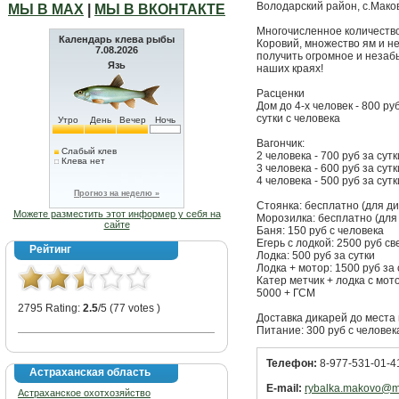
Володарский район, с.Мако
МЫ В МАХ
|
МЫ В ВКОНТАКТЕ
Многочисленное количество
Календарь клева рыбы
Коровий, множество ям и н
7.08.2026
получить огромное и незаб
Язь
наших краях!
Расценки
Дом до 4-х человек - 800 руб
сутки с человека
Утро
День
Вечер
Ночь
Вагончик:
Слабый клев
2 человека - 700 руб за сут
Клева нет
3 человека - 600 руб за сут
4 человека - 500 руб за сут
Прогноз на неделю »
Стоянка: бесплатно (для дик
Можете разместить этот информер у себя на
Морозилка: бесплатно (для 
сайте
Баня: 150 руб с человека
Егерь с лодкой: 2500 руб с
Рейтинг
Лодка: 500 руб за сутки
Лодка + мотор: 1500 руб за
Катер метчик + лодка с мото
5000 + ГСМ
2795 Rating:
2.5
/5 (77 votes )
Доставка дикарей до места 
Питание: 300 руб с человека
Телефон:
8-977-531-01-41
Астраханская область
E-mail:
rybalka.makovo@ma
Астраханское охотхозяйство