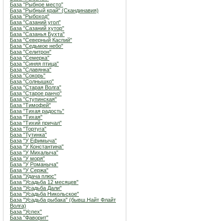
База "Рыбное место"
База "Рыбный край" (Скандинавия)
База "Рыбоход"
База "Сазаний угол"
База "Сазаний хутор"
База "Сазанья Бухта"
База "Северный Каспий"
База "Седьмое небо"
База "Селитрон"
База "Семерка"
База "Синяя птица"
База "Славянка"
База "Сокорь"
База "Солнышко"
База "Старая Волга"
База "Старое ранчо"
База "Ступинская"
База "Тимофей"
База "Тихая радость"
База "Тихая"
База "Тихий причал"
База "Тортуга"
База "Тутинка"
База "У Ефимыча"
База "У Константина"
База "У Михалыча"
База "У моря"
База "У Романыча"
База "У Сержа"
База "Удача плюс"
База "Усадьба 12 месяцев"
База "Усадьба Дали"
База "Усадьба Никольское"
База "Усадьба рыбака" (бывш.Найт Флайт
Волга)
База "Успех"
База "Фаворит"