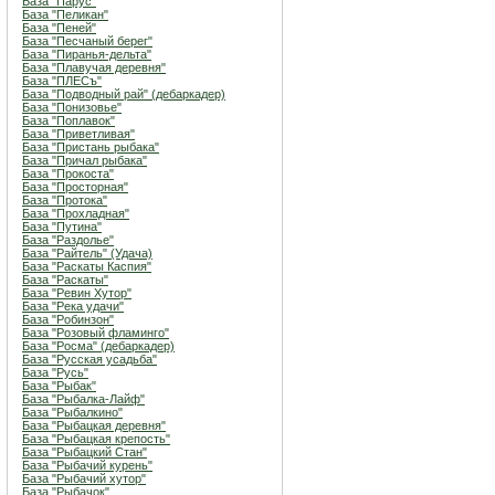
База "Парус"
База "Пеликан"
База "Пеней"
База "Песчаный берег"
База "Пиранья-дельта"
База "Плавучая деревня"
База "ПЛЕСъ"
База "Подводный рай" (дебаркадер)
База "Понизовье"
База "Поплавок"
База "Приветливая"
База "Пристань рыбака"
База "Причал рыбака"
База "Прокоста"
База "Просторная"
База "Протока"
База "Прохладная"
База "Путина"
База "Раздолье"
База "Райтель" (Удача)
База "Раскаты Каспия"
База "Раскаты"
База "Ревин Хутор"
База "Река удачи"
База "Робинзон"
База "Розовый фламинго"
База "Росма" (дебаркадер)
База "Русская усадьба"
База "Русь"
База "Рыбак"
База "Рыбалка-Лайф"
База "Рыбалкино"
База "Рыбацкая деревня"
База "Рыбацкая крепость"
База "Рыбацкий Стан"
База "Рыбачий курень"
База "Рыбачий хутор"
База "Рыбачок"