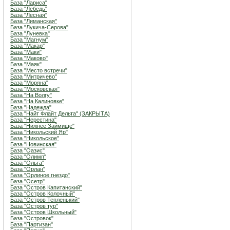
База "Лариса"
База "Лебедь"
База "Лесная"
База "Лиманская"
База "Лукича-Серова"
База "Луневка"
База "Магнум"
База "Макар"
База "Маки"
База "Маково"
База "Маяк"
База "Место встречи"
База "Митричево"
База "Моряна"
База "Московская"
База "На Волгу"
База "На Калиновке"
База "Надежда"
База "Найт Флайт Дельта" (ЗАКРЫТА)
База "Нерестина"
База "Нижнее Займище"
База "Никольский Яр"
База "Никольское"
База "Новинская"
База "Оазис"
База "Олимп"
База "Ольга"
База "Орлан"
База "Орлиное гнездо"
База "Осетр"
База "Остров Капитанский"
База "Остров Колочный"
База "Остров Тепленький"
База "Остров тур"
База "Остров Школьный"
База "Островок"
База "Партизан"