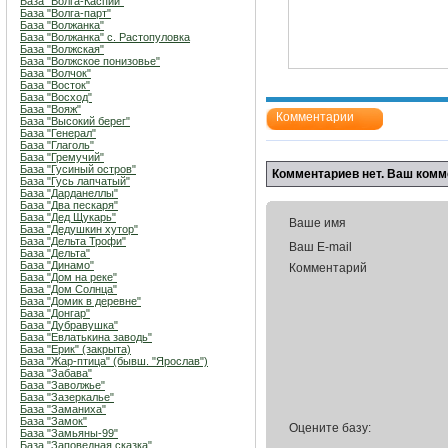
База "Волга-Каспий"
База "Волга-парт"
База "Волжанка"
База "Волжанка" с. Растопуловка
База "Волжская"
База "Волжское понизовье"
База "Волчок"
База "Восток"
База "Восход"
База "Вояж"
Комментарии
База "Высокий берег"
База "Генерал"
База "Глаголь"
База "Гремучий"
База "Гусиный остров"
Комментариев нет. Ваш комм
База "Гусь лапчатый"
База "Дарданеллы"
База "Два пескаря"
База "Дед Щукарь"
Ваше имя
База "Дедушкин хутор"
База "Дельта Трофи"
Ваш E-mail
База "Дельта"
База "Динамо"
Комментарий
База "Дом на реке"
База "Дом Солнца"
База "Домик в деревне"
База "Донгар"
База "Дубравушка"
База "Евлатькина заводь"
База "Ерик" (закрыта)
База "Жар-птица" (бывш. "Ярослав")
База "Забава"
База "Заволжье"
База "Зазеркалье"
База "Заманиха"
База "Замок"
Оцените базу:
База "Замьяны-99"
База "Заповедная сказка"