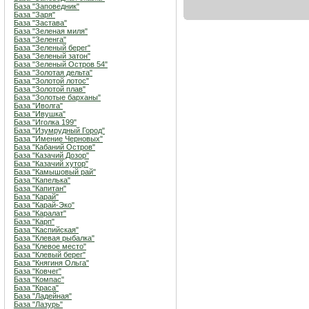
База "Заповедник"
База "Заря"
База "Застава"
База "Зеленая миля"
База "Зеленга"
База "Зеленый берег"
База "Зеленый затон"
База "Зеленый Остров 54"
База "Золотая дельта"
База "Золотой лотос"
База "Золотой плав"
База "Золотые барханы"
База "Иволга"
База "Ивушка"
База "Иголка 199"
База "Изумрудный Город"
База "Имение Черновых"
База "Кабаний Остров"
База "Казачий Дозор"
База "Казачий хутор"
База "Камышовый рай"
База "Капелька"
База "Капитан"
База "Карай"
База "Карай-Эко"
База "Каралат"
База "Карп"
База "Каспийская"
База "Клевая рыбалка"
База "Клевое место"
База "Клевый берег"
База "Княгиня Ольга"
База "Ковчег"
База "Компас"
База "Краса"
База "Ладейная"
База "Лазурь"