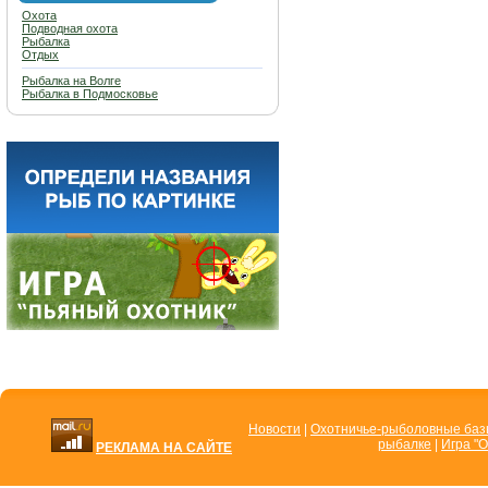
Охота
Подводная охота
Рыбалка
Отдых
Рыбалка на Волге
Рыбалка в Подмосковье
Новости
|
Охотничье-рыболовные ба
рыбалке
|
Игра "О
РЕКЛАМА НА САЙТЕ