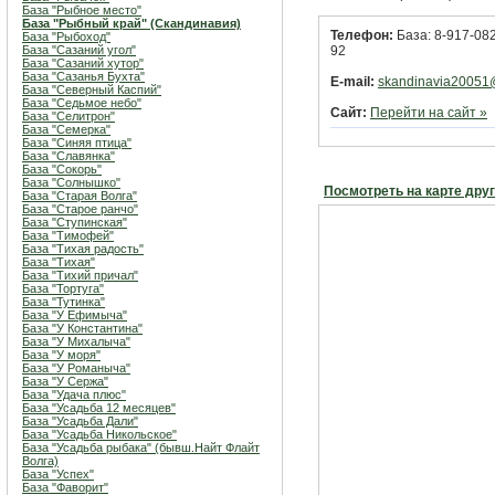
База "Рыбное место"
База "Рыбный край" (Скандинавия)
Телефон:
База: 8-917-082
База "Рыбоход"
База "Сазаний угол"
92
База "Сазаний хутор"
База "Сазанья Бухта"
E-mail:
skandinavia20051
База "Северный Каспий"
База "Седьмое небо"
Сайт:
Перейти на сайт »
База "Селитрон"
База "Семерка"
База "Синяя птица"
База "Славянка"
База "Сокорь"
База "Солнышко"
Посмотреть на карте дру
База "Старая Волга"
База "Старое ранчо"
База "Ступинская"
База "Тимофей"
База "Тихая радость"
База "Тихая"
База "Тихий причал"
База "Тортуга"
База "Тутинка"
База "У Ефимыча"
База "У Константина"
База "У Михалыча"
База "У моря"
База "У Романыча"
База "У Сержа"
База "Удача плюс"
База "Усадьба 12 месяцев"
База "Усадьба Дали"
База "Усадьба Никольское"
База "Усадьба рыбака" (бывш.Найт Флайт
Волга)
База "Успех"
База "Фаворит"