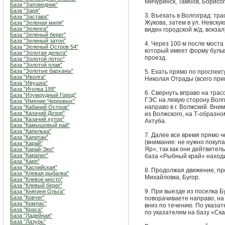
Мичуринск, Тамбов, Борисог
База "Заповедник"
База "Заря"
3. Въехать в Волгоград: тр
База "Застава"
Жукова, затем в ул. Невскую
База "Зеленая миля"
База "Зеленга"
виден городской ж/д. вокзал
База "Зеленый берег"
База "Зеленый затон"
4. Через 100 м после моста
База "Зеленый Остров 54"
который имеет форму бульв
База "Золотая дельта"
проезд.
База "Золотой лотос"
База "Золотой плав"
База "Золотые барханы"
5. Ехать прямо по проспект
База "Иволга"
Николая Отрады (всего при
База "Ивушка"
База "Иголка 199"
6. Свернуть вправо на трас
База "Изумрудный Город"
ГЭС на левую сторону Волг
База "Имение Черновых"
направо в г. Волжский. Вни
База "Кабаний Остров"
База "Казачий Дозор"
из Волжского, на Т-образно
База "Казачий хутор"
Ахтуба.
База "Камышовый рай"
База "Капелька"
7. Далее все время прямо ч
База "Капитан"
(внимание: не нужно покуп
База "Карай"
Яр», так как они дейтвител
База "Карай-Эко"
База "Каралат"
база «Рыбный край» находи
База "Карп"
База "Каспийская"
8. Продолжая движение, пр
База "Клевая рыбалка"
Михайловка, Бугор.
База "Клевое место"
База "Клевый берег"
9. При выезде из поселка Б
База "Княгиня Ольга"
База "Ковчег"
поворачиваете направо, на
База "Компас"
вниз по течению. По указа
База "Краса"
по указателям на базу «С
База "Ладейная"
База "Лазурь"