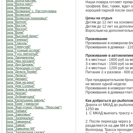
База "Волга-Каспий"
Наши повара готовят прекр
База "Волга-парт"
трофеев. Вас, также, ждет 
База "Волжанка"
хорошей парной после охо
База "Волжанка" с. Растопуловка
База "Волжская"
Цены на отдых
База "Волжское понизовье"
База "Волчок"
Детям до 12 лет на основно
База "Восток"
Детям до 12 лет на дополн
База "Восход"
Взрослым на дополнительно
База "Вояж"
База "Высокий берег"
Проживание
База "Генерал"
Проживание в номерном блок
База "Глаголь"
База "Гремучий"
Проживание в домиках - 110
База "Гусиный остров"
База "Гусь лапчатый"
Проживание в автокемпинг
База "Дарданеллы"
4-х местных - 1800 руб за в
База "Два пескаря"
3-х местных - 1500 руб за в
База "Дед Щукарь"
2-х местных - 1200 руб за в
База "Дедушкин хутор"
База "Дельта Трофи"
Питание 2-х разовое - 600 
База "Дельта"
База "Динамо"
При предварительном брони
База "Дом на реке"
не менее одной недели:
База "Дом Солнца"
Проживание в номерах+пита
База "Домик в деревне"
Проживание в домиках+пита
База "Донгар"
База "Дубравушка"
База "Евлатькина заводь"
Как добраться до рыболов
База "Ерик" (закрыта)
Дорога от МКАД до рыболо
База "Жар-птица" (бывш. "Ярослав")
1250 км.
База "Забава"
1. С МКАД выехать трассу 
База "Заволжье"
База "Зазеркалье"
2. После переезда через р
База "Заманиха"
База "Замок"
разделяется на две М4 и М6
База "Замьяны-99"
Волгоград. Трасса проходит
База "Заповедная сказка"