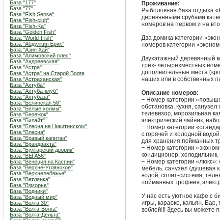
База "177"
Проживание:
База "77"
Рыболовная база отдыха «
База "Fish Sense"
деревянными срубами катег
База "Fish-club"
номеров на первом и на вт
База "Fish-Ka"
База "Golden Fish"
Два домика категории «экон
База "World-Fish"
База "Абдулкин Ерик"
номеров категории «эконом
База "Азия Хай"
База "Алимовский плес"
Двухэтажный деревянный ко
База "Андреевская"
трех- четырехместных ном
База "Астра"
дополнительные места (кров
База "Астра" на Старой Волге
наших или в собственных п
База "Астраханская"
База "Ахтуба"
База "Ахтуба-клуб"
Описание номеров:
База "Ахтубаза"
− Номер категории «повыш
База "Белинская 58"
обстановка, кухня, санузел
База "Белые холмы"
телевизор, морозильная к
База "Бережок"
электрический чайник, набо
База "Билайт"
База "Блесна на Никитинском"
− Номер категории «станда
База "Блесна"
с горячей и холодной водой
База "Бравый капитан"
для хранения пойманных тр
База "Брандвахта"
− Номер категории «эконом»
База "Булгарский дворик"
кондиционер, холодильник, 
База "ВЕГА56"
− Номер категории «люкс»: 
База "Венеция на Каспии"
База "Верхне-Углянское"
мебель, санузел (душевая к
База "Верхнелебяжье"
водой, сплит-система, тел
База "Ветлянка"
пойманных трофеев, электр
База "Взморье"
База "Водники"
У нас есть уютное кафе с б
База "Водный мир"
игры, караоке, кальян. Бар,
База "Волга 30"
База "Волга-Волга"
воблой!!! Здесь вы можете 
База "Волга-Дельта"