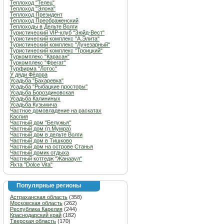
Теплоход "Телец"
Теплоход "Элона"
Теплоход Президент
Теплоход Преображенский
Теплоходы в Дельте Волги
Туристический VIP-клуб "Зюйд-Вест"
Туристический комплекс "А.Элита"
Туристический комплекс "Лучезарный"
Туристический комплекс "Троицкий"
Туркомплекс "Карасан"
Туркомплекс "Фрегат"
Турфирма "Лотос"
У дяди Фёдора
Усадьба "Бахаревка"
Усадьба "Рыбацкие просторы"
Усадьба Бороздиновская
Усадьба Калининых
Усадьба Кузьмича
Частное домовладение на раскатах
Каспия
Частный дом "Белужья"
Частный дом (п.Мумра)
Частный дом в дельте Волги
Частный дом в Тишково
Частный дом на острове Станья
Частный домик отдыха
Частный коттедж "Жанааул"
Яхта "Dolce Vita"
Популярные регионы
Астраханская область
(358)
Московская область
(262)
Республика Карелия
(244)
Краснодарский край
(182)
Тверская область
(170)