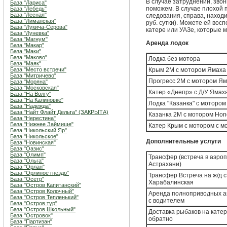
В случае затруднений, зво
База "Лариса"
поможем. В случае плохой 
База "Лебедь"
База "Лесная"
следования, справа, наход
База "Лиманская"
руб. сутки). Можете ей вос
База "Лукича-Серова"
катере или УАЗе, которые 
База "Луневка"
База "Магнум"
Аренда лодок
База "Макар"
База "Маки"
База "Маково"
Лодка без мотора
База "Маяк"
База "Место встречи"
Крым 2М с мотором Ямаха 
База "Митричево"
Прогресс 2М с мотором Ям
База "Моряна"
База "Московская"
Катер «Днепр» с Д/У Ямаха
База "На Волгу"
База "На Калиновке"
Лодка "Казанка" с мотором
База "Надежда"
База "Найт Флайт Дельта" (ЗАКРЫТА)
Казанка 2М с мотором Hond
База "Нерестина"
База "Нижнее Займище"
Катер Крым с мотором с мо
База "Никольский Яр"
База "Никольское"
Дополнительные услуги
База "Новинская"
База "Оазис"
База "Олимп"
Трансфер (встреча в аэропо
База "Ольга"
Астрахани)
База "Орлан"
База "Орлиное гнездо"
Трансфер Встреча на ж/д 
База "Осетр"
Харабалинская
База "Остров Капитанский"
База "Остров Колочный"
Аренда полноприводных 
База "Остров Тепленький"
с водителем
База "Остров тур"
База "Остров Школьный"
Доставка рыбаков на катер
База "Островок"
обратно
База "Партизан"