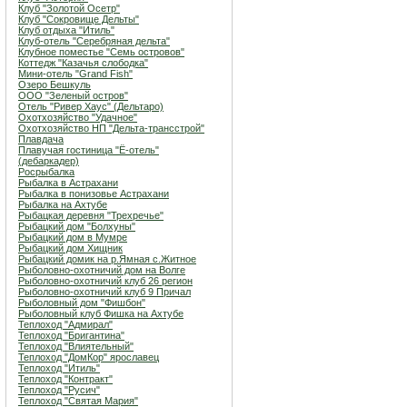
Клуб "Золотой Осетр"
Клуб "Сокровище Дельты"
Клуб отдыха "Итиль"
Клуб-отель "Серебряная дельта"
Клубное поместье "Семь островов"
Коттедж "Казачья слободка"
Мини-отель "Grand Fish"
Озеро Бешкуль
ООО "Зеленый остров"
Отель "Ривер Хаус" (Дельтаро)
Охотхозяйство "Удачное"
Охотхозяйство НП "Дельта-трансстрой"
Плавдача
Плавучая гостиница "Ё-отель"
(дебаркадер)
Росрыбалка
Рыбалка в Астрахани
Рыбалка в понизовье Астрахани
Рыбалка на Ахтубе
Рыбацкая деревня "Трехречье"
Рыбацкий дом "Болхуны"
Рыбацкий дом в Мумре
Рыбацкий дом Хищник
Рыбацкий домик на р.Ямная с.Житное
Рыболовно-охотничий дом на Волге
Рыболовно-охотничий клуб 26 регион
Рыболовно-охотничий клуб 9 Причал
Рыболовный дом "Фишбон"
Рыболовный клуб Фишка на Ахтубе
Теплоход "Адмирал"
Теплоход "Бригантина"
Теплоход "Влиятельный"
Теплоход "ДомКор" ярославец
Теплоход "Итиль"
Теплоход "Контракт"
Теплоход "Русич"
Теплоход "Святая Мария"