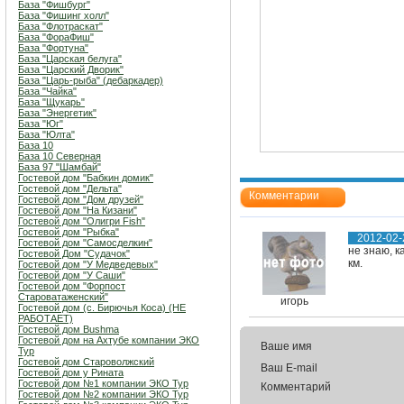
База "Фишбург"
База "Фишинг холл"
База "Флотраскат"
База "ФораФиш"
База "Фортуна"
База "Царская белуга"
База "Царский Дворик"
База "Царь-рыба" (дебаркадер)
База "Чайка"
База "Щукарь"
База "Энергетик"
База "Юг"
База "Юлта"
База 10
База 10 Северная
База 97 "Шамбай"
Гостевой дом "Бабкин домик"
Гостевой дом "Дельта"
Комментарии
Гостевой дом "Дом друзей"
Гостевой дом "На Кизани"
Гостевой дом "Олигри Fish"
Гостевой дом "Рыбка"
2012-02-
Гостевой дом "Самосделкин"
не знаю, к
Гостевой Дом "Судачок"
км.
Гостевой дом "У Медведевых"
Гостевой дом "У Саши"
Гостевой дом "Форпост
Староватаженский"
игорь
Гостевой дом (с. Бирючья Коса) (НЕ
РАБОТАЕТ)
Гостевой дом Bushma
Гостевой дом на Ахтубе компании ЭКО
Ваше имя
Тур
Гостевой дом Староволжский
Ваш E-mail
Гостевой дом у Рината
Гостевой дом №1 компании ЭКО Тур
Комментарий
Гостевой дом №2 компании ЭКО Тур