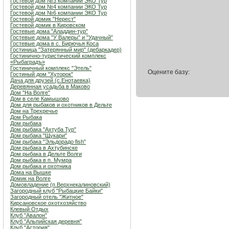
Гостевой дом №3 компании ЭКО Тур
Гостевой дом №4 компании ЭКО Тур
Гостевой дом №6 компании ЭКО Тур
Гостевой домик "Нерест"
Гостевой домик в Кировском
Гостевые дома "Аладдин-тур"
Гостевые дома "У Валеры" и "Удачный"
Гостевые дома в с. Бирючья Коса
Гостиница "Затерянный мир" (дебаркадер)
Гостинично-туристический комплекс
«Рыбаградъ»
Гостиничный комплекс "Этель"
Оцените базу:
Гостиный дом "Хуторок"
Дача для друзей (с.Енотаевка)
Деревянная усадьба в Маково
Дом "На Волге"
Дом в селе Камышово
Дом для рыбаков и охотников в Дельте
Дом на Трехречье
Дом Рыбака
Дом рыбака
Дом рыбака "Ахтуба Тур"
Дом рыбака "Щукари"
Дом рыбака "Эльдорадо fish"
Дом рыбака в Ахтубинске
Дом рыбака в Дельте Волги
Дом рыбака в п. Мумра
Дом рыбака и охотника
Дома на Вышке
Домик на Волге
Домовладение (п.Верхнекалиновский)
Загородный клуб "Рыбацкие Байки"
Загородный отель "Житное"
Кирсановское охотхозяйство
Клевый Отдых
Клуб "Авалон"
Клуб "Альпийская деревня"
Клуб "Астория"