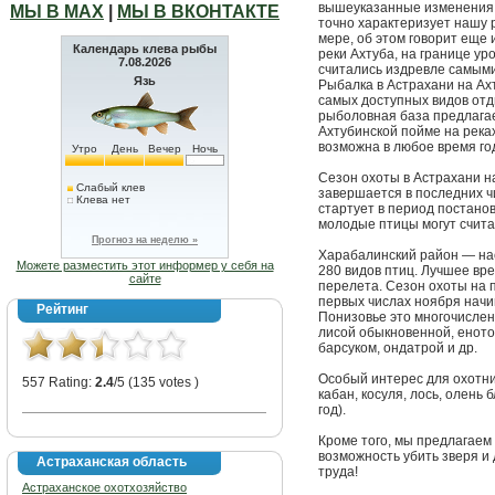
вышеуказанные изменения,
МЫ В МАХ
|
МЫ В ВКОНТАКТЕ
точно характеризует нашу 
мере, об этом говорит еще 
Календарь клева рыбы
реки Ахтуба, на границе ур
7.08.2026
считались издревле самыми
Язь
Рыбалка в Астрахани на Ах
самых доступных видов от
рыболовная база предлагае
Ахтубинской пойме на реках
возможна в любое время го
Утро
День
Вечер
Ночь
Сезон охоты в Астрахани н
Слабый клев
завершается в последних ч
Клева нет
стартует в период постано
молодые птицы могут счита
Прогноз на неделю »
Харабалинский район — на
Можете разместить этот информер у себя на
280 видов птиц. Лучшее вре
сайте
перелета. Сезон охоты на п
первых числах ноября начи
Рейтинг
Понизовье это многочислен
лисой обыкновенной, еното
барсуком, ондатрой и др.
Особый интерес для охотн
557 Rating:
2.4
/5 (135 votes )
кабан, косуля, лось, олень 
год).
Кроме того, мы предлагаем
возможность убить зверя и
Астраханская область
труда!
Астраханское охотхозяйство