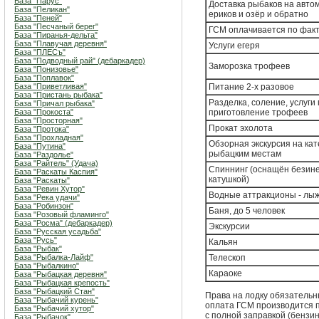
База "Парус"
Доставка рыбаков на авто
База "Пеликан"
ериков и озёр и обратно
База "Пеней"
База "Песчаный берег"
ГСМ оплачивается по фак
База "Пиранья-дельта"
База "Плавучая деревня"
Услуги егеря
База "ПЛЕСъ"
База "Подводный рай" (дебаркадер)
Заморозка трофеев
База "Понизовье"
База "Поплавок"
База "Приветливая"
Питание 2-х разовое
База "Пристань рыбака"
Разделка, соление, услуги 
База "Причал рыбака"
База "Прокоста"
приготовление трофеев
База "Просторная"
Прокат эхолота
База "Протока"
База "Прохладная"
Обзорная экскурсия на кат
База "Путина"
рыбацким местам
База "Раздолье"
База "Райтель" (Удача)
Спиннинг (оснащён безин
База "Раскаты Каспия"
катушкой)
База "Раскаты"
База "Ревин Хутор"
Водные аттракционы - лыж
База "Река удачи"
База "Робинзон"
Баня, до 5 человек
База "Розовый фламинго"
База "Росма" (дебаркадер)
Экскурсии
База "Русская усадьба"
База "Русь"
Кальян
База "Рыбак"
База "Рыбалка-Лайф"
Телескоп
База "Рыбалкино"
Караоке
База "Рыбацкая деревня"
База "Рыбацкая крепость"
База "Рыбацкий Стан"
Права на лодку обязательн
База "Рыбачий курень"
оплата ГСМ производится п
База "Рыбачий хутор"
с полной заправкой (бензин
База "Рыбачок"