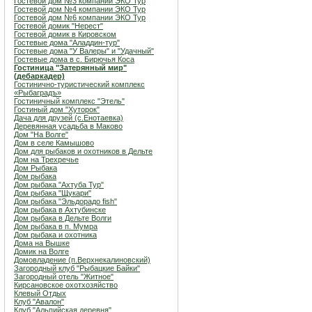
Гостевой дом №3 компании ЭКО Тур
Гостевой дом №4 компании ЭКО Тур
Гостевой дом №6 компании ЭКО Тур
Гостевой домик "Нерест"
Гостевой домик в Кировском
Гостевые дома "Аладдин-тур"
Гостевые дома "У Валеры" и "Удачный"
Гостевые дома в с. Бирючья Коса
Гостиница "Затерянный мир"
(дебаркадер)
Гостинично-туристический комплекс
«Рыбаградъ»
Гостиничный комплекс "Этель"
Гостиный дом "Хуторок"
Дача для друзей (с.Енотаевка)
Деревянная усадьба в Маково
Дом "На Волге"
Дом в селе Камышово
Дом для рыбаков и охотников в Дельте
Дом на Трехречье
Дом Рыбака
Дом рыбака
Дом рыбака "Ахтуба Тур"
Дом рыбака "Щукари"
Дом рыбака "Эльдорадо fish"
Дом рыбака в Ахтубинске
Дом рыбака в Дельте Волги
Дом рыбака в п. Мумра
Дом рыбака и охотника
Дома на Вышке
Домик на Волге
Домовладение (п.Верхнекалиновский)
Загородный клуб "Рыбацкие Байки"
Загородный отель "Житное"
Кирсановское охотхозяйство
Клевый Отдых
Клуб "Авалон"
Клуб "Альпийская деревня"