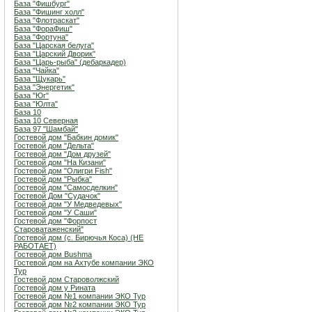
База "Фишбург"
База "Фишинг холл"
База "Флотраскат"
База "ФораФиш"
База "Фортуна"
База "Царская белуга"
База "Царский Дворик"
База "Царь-рыба" (дебаркадер)
База "Чайка"
База "Щукарь"
База "Энергетик"
База "Юг"
База "Юлта"
База 10
База 10 Северная
База 97 "Шамбай"
Гостевой дом "Бабкин домик"
Гостевой дом "Дельта"
Гостевой дом "Дом друзей"
Гостевой дом "На Кизани"
Гостевой дом "Олигри Fish"
Гостевой дом "Рыбка"
Гостевой дом "Самосделкин"
Гостевой Дом "Судачок"
Гостевой дом "У Медведевых"
Гостевой дом "У Саши"
Гостевой дом "Форпост
Староватаженский"
Гостевой дом (с. Бирючья Коса) (НЕ
РАБОТАЕТ)
Гостевой дом Bushma
Гостевой дом на Ахтубе компании ЭКО
Тур
Гостевой дом Староволжский
Гостевой дом у Рината
Гостевой дом №1 компании ЭКО Тур
Гостевой дом №2 компании ЭКО Тур