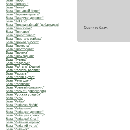
База "Парус"
База "Пеликан"
База "Пеней"
База "Песчаный берег"
База "Пиранья-дельта"
База "Плавучая деревня"
База "ПЛЕСъ"
База "Подводный рай" (дебаркадер)
Оцените базу:
База "Понизовье"
База "Поплавок"
База "Приветливая"
База "Пристань рыбака"
База "Причал рыбака"
База "Прокоста"
База "Просторная"
База "Протока"
База "Прохладная"
База "Путина"
База "Раздолье"
База "Райтель" (Удача)
База "Раскаты Каспия"
База "Раскаты"
База "Ревин Хутор"
База "Река удачи"
База "Робинзон"
База "Розовый фламинго"
База "Росма" (дебаркадер)
База "Русская усадьба"
База "Русь"
База "Рыбак"
База "Рыбалка-Лайф"
База "Рыбалкино"
База "Рыбацкая деревня"
База "Рыбацкая крепость"
База "Рыбацкий Стан"
База "Рыбачий курень"
База "Рыбачий хутор"
База "Рыбачок"