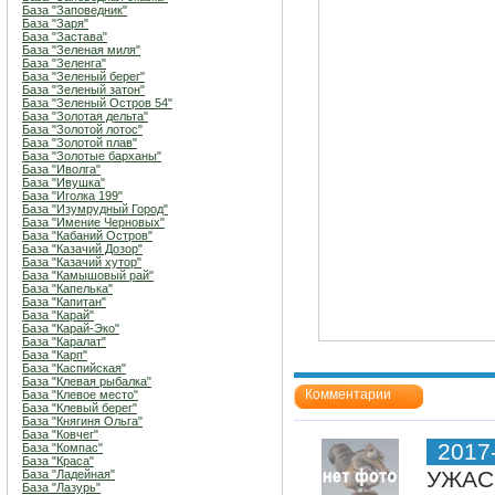
База "Заповедник"
База "Заря"
База "Застава"
База "Зеленая миля"
База "Зеленга"
База "Зеленый берег"
База "Зеленый затон"
База "Зеленый Остров 54"
База "Золотая дельта"
База "Золотой лотос"
База "Золотой плав"
База "Золотые барханы"
База "Иволга"
База "Ивушка"
База "Иголка 199"
База "Изумрудный Город"
База "Имение Черновых"
База "Кабаний Остров"
База "Казачий Дозор"
База "Казачий хутор"
База "Камышовый рай"
База "Капелька"
База "Капитан"
База "Карай"
База "Карай-Эко"
База "Каралат"
База "Карп"
База "Каспийская"
База "Клевая рыбалка"
Комментарии
База "Клевое место"
База "Клевый берег"
База "Княгиня Ольга"
База "Ковчег"
2017
База "Компас"
База "Краса"
УЖАСН
База "Ладейная"
База "Лазурь"