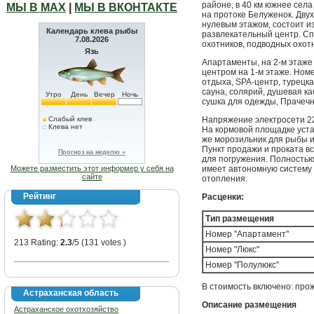
районе, в 40 км южнее села
МЫ В МАХ
|
МЫ В ВКОНТАКТЕ
на протоке Белуженок. Дву
нулевым этажом, состоит из
Календарь клева рыбы
развлекательный центр. Сп
7.08.2026
охотников, подводных охот
Язь
Апартаменты, на 2-м этаже
центром на 1-м этаже. Ном
отдыха, SPA-центр, турецк
сауна, солярий, душевая к
Утро
День
Вечер
Ночь
сушка для одежды, Прачечн
Слабый клев
Напряжение электросети 22
Клева нет
На кормовой площадке уста
же морозильник для рыбы 
Пункт продажи и проката в
Прогноз на неделю »
для погружения. Полность
Можете разместить этот информер у себя на
имеет автономную систему 
сайте
отопления.
Рейтинг
Расценки:
Тип размещения
Номер "Апартамент"
213 Rating:
2.3
/5 (131 votes )
Номер "Люкс"
Номер "Полулюкс"
В стоимость включено:
про
Астраханская область
Описание размещения
Астраханское охотхозяйство