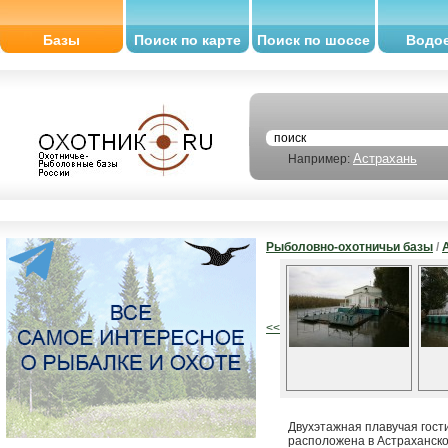
Базы
Поиск по карте
Поиск по шоссе
Водо
Астрахань
Например:
Рыболовно-охотничьи базы
/
<<
Двухэтажная плавучая гост
расположена в Астраханской