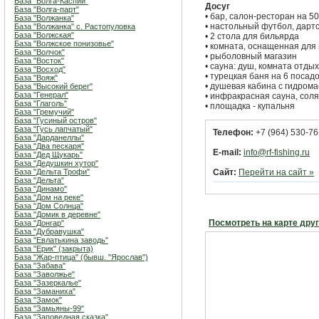
База "Волга-Каспий"
Досуг
База "Волга-парт"
• бар, салон-ресторан на 
База "Волжанка"
• настольный футбол, дартс
База "Волжанка" с. Растопуловка
База "Волжская"
• 2 стола для бильярда
База "Волжское понизовье"
• комната, оснащенная для
База "Волчок"
• рыболовный магазин
База "Восток"
• сауна: душ, комната отды
База "Восход"
• турецкая баня на 6 поса
База "Вояж"
• душевая кабина с гидром
База "Высокий берег"
База "Генерал"
• инфракрасная сауна, сол
База "Глаголь"
• площадка - купальня
База "Гремучий"
База "Гусиный остров"
База "Гусь лапчатый"
Телефон:
+7 (964) 530-76
База "Дарданеллы"
База "Два пескаря"
E-mail:
info@rf-fishing.ru
База "Дед Щукарь"
База "Дедушкин хутор"
База "Дельта Трофи"
Сайт:
Перейти на сайт »
База "Дельта"
База "Динамо"
База "Дом на реке"
База "Дом Солнца"
База "Домик в деревне"
Посмотреть на карте дру
База "Донгар"
База "Дубравушка"
База "Евлатькина заводь"
База "Ерик" (закрыта)
База "Жар-птица" (бывш. "Ярослав")
База "Забава"
База "Заволжье"
База "Зазеркалье"
База "Заманиха"
База "Замок"
База "Замьяны-99"
База "Заповедная сказка"