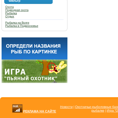
Фильтр
Охота
Подводная охота
Рыбалка
Отдых
Рыбалка на Волге
Рыбалка в Подмосковье
Новости
|
Охотничье-рыболовные ба
рыбалке
|
Игра "О
РЕКЛАМА НА САЙТЕ