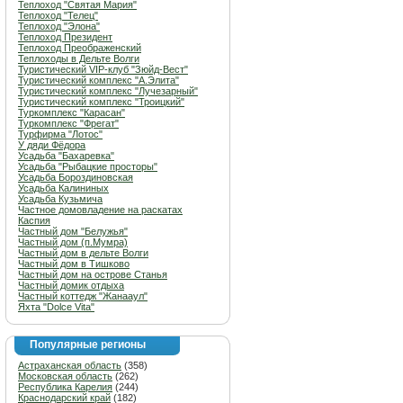
Теплоход "Святая Мария"
Теплоход "Телец"
Теплоход "Элона"
Теплоход Президент
Теплоход Преображенский
Теплоходы в Дельте Волги
Туристический VIP-клуб "Зюйд-Вест"
Туристический комплекс "А.Элита"
Туристический комплекс "Лучезарный"
Туристический комплекс "Троицкий"
Туркомплекс "Карасан"
Туркомплекс "Фрегат"
Турфирма "Лотос"
У дяди Фёдора
Усадьба "Бахаревка"
Усадьба "Рыбацкие просторы"
Усадьба Бороздиновская
Усадьба Калининых
Усадьба Кузьмича
Частное домовладение на раскатах
Каспия
Частный дом "Белужья"
Частный дом (п.Мумра)
Частный дом в дельте Волги
Частный дом в Тишково
Частный дом на острове Станья
Частный домик отдыха
Частный коттедж "Жанааул"
Яхта "Dolce Vita"
Популярные регионы
Астраханская область
(358)
Московская область
(262)
Республика Карелия
(244)
Краснодарский край
(182)