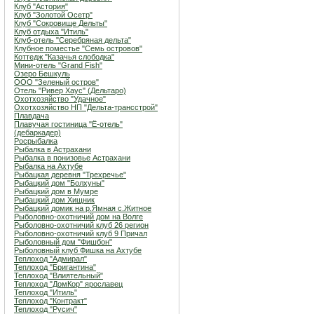
Клуб "Астория"
Клуб "Золотой Осетр"
Клуб "Сокровище Дельты"
Клуб отдыха "Итиль"
Клуб-отель "Серебряная дельта"
Клубное поместье "Семь островов"
Коттедж "Казачья слободка"
Мини-отель "Grand Fish"
Озеро Бешкуль
ООО "Зеленый остров"
Отель "Ривер Хаус" (Дельтаро)
Охотхозяйство "Удачное"
Охотхозяйство НП "Дельта-трансстрой"
Плавдача
Плавучая гостиница "Ё-отель"
(дебаркадер)
Росрыбалка
Рыбалка в Астрахани
Рыбалка в понизовье Астрахани
Рыбалка на Ахтубе
Рыбацкая деревня "Трехречье"
Рыбацкий дом "Болхуны"
Рыбацкий дом в Мумре
Рыбацкий дом Хищник
Рыбацкий домик на р.Ямная с.Житное
Рыболовно-охотничий дом на Волге
Рыболовно-охотничий клуб 26 регион
Рыболовно-охотничий клуб 9 Причал
Рыболовный дом "Фишбон"
Рыболовный клуб Фишка на Ахтубе
Теплоход "Адмирал"
Теплоход "Бригантина"
Теплоход "Влиятельный"
Теплоход "ДомКор" ярославец
Теплоход "Итиль"
Теплоход "Контракт"
Теплоход "Русич"