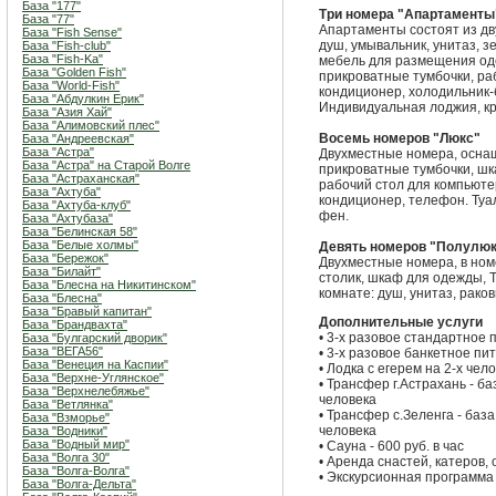
База "177"
Три номера "Апартаменты
База "77"
Апартаменты состоят из дву
База "Fish Sense"
душ, умывальник, унитаз, зе
База "Fish-club"
База "Fish-Ka"
мебель для размещения оде
База "Golden Fish"
прикроватные тумбочки, раб
База "World-Fish"
кондиционер, холодильник-б
База "Абдулкин Ерик"
Индивидуальная лоджия, кр
База "Азия Хай"
База "Алимовский плес"
Восемь номеров "Люкс"
База "Андреевская"
База "Астра"
Двухместные номера, осна
База "Астра" на Старой Волге
прикроватные тумбочки, шк
База "Астраханская"
рабочий стол для компьютер
База "Ахтуба"
кондиционер, телефон. Туал
База "Ахтуба-клуб"
фен.
База "Ахтубаза"
База "Белинская 58"
База "Белые холмы"
Девять номеров "Полулю
База "Бережок"
Двухместные номера, в ном
База "Билайт"
столик, шкаф для одежды, 
База "Блесна на Никитинском"
комнате: душ, унитаз, раков
База "Блесна"
База "Бравый капитан"
Дополнительные услуги
База "Брандвахта"
• 3-х разовое стандартное п
База "Булгарский дворик"
База "ВЕГА56"
• 3-х разовое банкетное пит
База "Венеция на Каспии"
• Лодка с егерем на 2-х чел
База "Верхне-Углянское"
• Трансфер г.Астрахань - ба
База "Верхнелебяжье"
человека
База "Ветлянка"
• Трансфер с.Зеленга - база
База "Взморье"
человека
База "Водники"
База "Водный мир"
• Сауна - 600 руб. в час
База "Волга 30"
• Аренда снастей, катеров
База "Волга-Волга"
• Экскурсионная программа
База "Волга-Дельта"