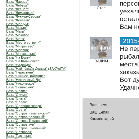
База "Лариса"
персо
База "Лебедь"
Стас
База "Лесная"
уехал
База "Лиманская"
База "Лукича-Серова"
остал
База "Луневка"
База "Магнум"
Вам н
База "Макар"
База "Маки"
База "Маково"
База "Маяк"
2015
База "Место встречи"
База "Митричево"
Не пе
База "Моряна"
База "Московская"
рыбал
База "На Волгу"
ВАДИМ
База "На Калиновке"
места
База "Надежда"
База "Найт Флайт Дельта" (ЗАКРЫТА)
заказ
База "Нерестина"
База "Нижнее Займище"
Вот д
База "Никольский Яр"
База "Никольское"
Удачно
База "Новинская"
База "Оазис"
База "Олимп"
База "Ольга"
База "Орлан"
Ваше имя
База "Орлиное гнездо"
База "Осетр"
Ваш E-mail
База "Остров Капитанский"
База "Остров Колочный"
Комментарий
База "Остров Тепленький"
База "Остров тур"
База "Остров Школьный"
База "Островок"
База "Партизан"