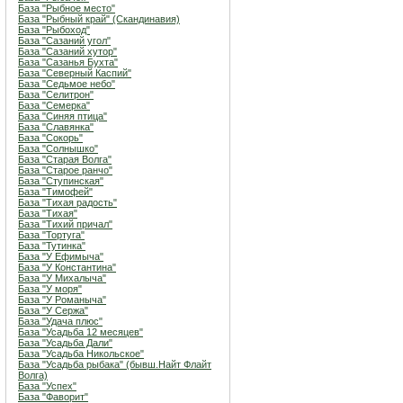
База "Рыбное место"
База "Рыбный край" (Скандинавия)
База "Рыбоход"
База "Сазаний угол"
База "Сазаний хутор"
База "Сазанья Бухта"
База "Северный Каспий"
База "Седьмое небо"
База "Селитрон"
База "Семерка"
База "Синяя птица"
База "Славянка"
База "Сокорь"
База "Солнышко"
База "Старая Волга"
База "Старое ранчо"
База "Ступинская"
База "Тимофей"
База "Тихая радость"
База "Тихая"
База "Тихий причал"
База "Тортуга"
База "Тутинка"
База "У Ефимыча"
База "У Константина"
База "У Михалыча"
База "У моря"
База "У Романыча"
База "У Сержа"
База "Удача плюс"
База "Усадьба 12 месяцев"
База "Усадьба Дали"
База "Усадьба Никольское"
База "Усадьба рыбака" (бывш.Найт Флайт
Волга)
База "Успех"
База "Фаворит"