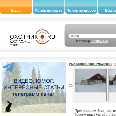
Базы
Поиск по карте
Поиск по шоссе
Водо
Астрахань
Например:
Рыболовно-охотничьи базы
/
<<
Приглашаем Вас посети
берегу реки Ахтуба в В