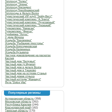
Теплоход "Телец"
Теплоход "Элона"
Теплоход Президент
Теплоход Преображенский
Теплоходы в Дельте Волги
Туристический VIP-клуб "Зюйд-Вест"
Туристический комплекс "А.Элита"
Туристический комплекс "Лучезарный"
Туристический комплекс "Троицкий"
Туркомплекс "Карасан"
Туркомплекс "Фрегат"
Турфирма "Лотос"
У дяди Фёдора
Усадьба "Бахаревка"
Усадьба "Рыбацкие просторы"
Усадьба Бороздиновская
Усадьба Калининых
Усадьба Кузьмича
Частное домовладение на раскатах
Каспия
Частный дом "Белужья"
Частный дом (п.Мумра)
Частный дом в дельте Волги
Частный дом в Тишково
Частный дом на острове Станья
Частный домик отдыха
Частный коттедж "Жанааул"
Яхта "Dolce Vita"
Популярные регионы
Астраханская область
(358)
Московская область
(262)
Республика Карелия
(244)
Краснодарский край
(182)
Тверская область
(170)