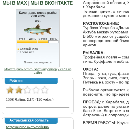
МЫ В МАХ
|
МЫ В ВКОНТАКТЕ
Астраханской области, 
г. Харабали.
Теплый приём, отличная
Календарь клева рыбы
домашняя кухня и мног
7.08.2026
Язь
РАСПОЛОЖЕНИЕ:
Турбаза Усадьба «Дали»
Ахтуба между хуторами
В 500 метрах от усадьб
Утро
День
Вечер
Ночь
непосредственной близо
ериков.
Слабый клев
Клева нет
РЫБАЛКА:
Трофейная ловля – сом, 
линь, буффало и вобла.
Прогноз на неделю »
ОХОТА:
Можете разместить этот информер у себя на
сайте
Птица - утка, гусь, фаза
Зверь - волк, лиса, енот
Рейтинг
Путевка на охоту - по п
Рыбалка организуется к
позвоните, что приедете
1598 Rating:
2.3
/5 (110 votes )
ПРОЕЗД:
г. Харабали, 
остров, далее по указат
базы 5 км. Встретим в лю
Астрахань) и сопроводи
Астраханская область
ВРЕМЯ РАБОТЫ: Круглы
Астраханское охотхозяйство