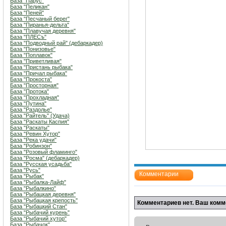
База "Парус"
База "Пеликан"
База "Пеней"
База "Песчаный берег"
База "Пиранья-дельта"
База "Плавучая деревня"
База "ПЛЕСъ"
База "Подводный рай" (дебаркадер)
База "Понизовье"
База "Поплавок"
База "Приветливая"
База "Пристань рыбака"
База "Причал рыбака"
База "Прокоста"
База "Просторная"
База "Протока"
База "Прохладная"
База "Путина"
База "Раздолье"
База "Райтель" (Удача)
База "Раскаты Каспия"
База "Раскаты"
База "Ревин Хутор"
База "Река удачи"
База "Робинзон"
База "Розовый фламинго"
База "Росма" (дебаркадер)
База "Русская усадьба"
База "Русь"
Комментарии
База "Рыбак"
База "Рыбалка-Лайф"
База "Рыбалкино"
База "Рыбацкая деревня"
База "Рыбацкая крепость"
Комментариев нет. Ваш комм
База "Рыбацкий Стан"
База "Рыбачий курень"
База "Рыбачий хутор"
База "Рыбачок"