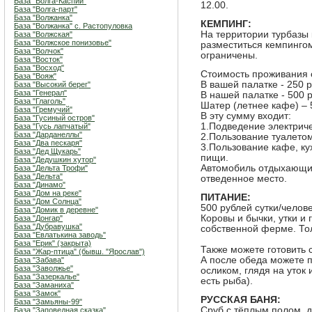
База "Волга-Каспий"
12.00.
База "Волга-парт"
База "Волжанка"
КЕМПИНГ:
База "Волжанка" с. Растопуловка
На территории турбазы
База "Волжская"
База "Волжское понизовье"
разместиться кемпингом
База "Волчок"
ограничены.
База "Восток"
База "Восход"
Стоимость проживания с
База "Вояж"
В вашей палатке - 250 
База "Высокий берег"
База "Генерал"
В нашей палатке - 500 
База "Глаголь"
Шатер (летнее кафе) – 
База "Гремучий"
В эту сумму входит:
База "Гусиный остров"
1.Подведение электриче
База "Гусь лапчатый"
База "Дарданеллы"
2.Пользование туалето
База "Два пескаря"
3.Пользование кафе, ку
База "Дед Щукарь"
пищи.
База "Дедушкин хутор"
Автомобиль отдыхающих
База "Дельта Трофи"
База "Дельта"
отведенное место.
База "Динамо"
База "Дом на реке"
ПИТАНИЕ:
База "Дом Солнца"
500 рублей сутки/челове
База "Домик в деревне"
Коровы и бычки, утки и 
База "Донгар"
База "Дубравушка"
собственной ферме. Тол
База "Евлатькина заводь"
База "Ерик" (закрыта)
Также можете готовить 
База "Жар-птица" (бывш. "Ярослав")
А после обеда можете п
База "Забава"
База "Заволжье"
осликом, глядя на уток 
База "Зазеркалье"
есть рыба).
База "Заманиха"
База "Замок"
РУССКАЯ БАНЯ:
База "Замьяны-99"
Сруб с тёплым полом, д
База "Заповедная сказка"