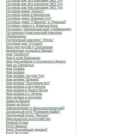
Гостевой дом №3 компании ЭКО Тур
Гостевой дом №4 компании ЭКО Тур
Гостевой дом №6 компании ЭКО Тур
Гостевой домик "Нерест"
Гостевой домик в Кировском
Гостевые дома "Аладдин-тур"
Гостевые дома "У Валеры" и "Удачный"
Гостевые дома в с. Бирючья Коса
Гостиница "Затерянный мир" (дебаркадер)
Гостинично-туристический комплекс
«Рыбаградъ»
Гостиничный комплекс "Этель"
Гостиный дом "Хуторок"
Дача для друзей (с.Енотаевка)
Деревянная усадьба в Маково
Дом "На Волге"
Дом в селе Камышово
Дом для рыбаков и охотников в Дельте
Дом на Трехречье
Дом Рыбака
Дом рыбака
Дом рыбака "Ахтуба Тур"
Дом рыбака "Щукари"
Дом рыбака "Эльдорадо fish"
Дом рыбака в Ахтубинске
Дом рыбака в Дельте Волги
Дом рыбака в п. Мумра
Дом рыбака и охотника
Дома на Вышке
Домик на Волге
Домовладение (п.Верхнекалиновский)
Загородный клуб "Рыбацкие Байки"
Загородный отель "Житное"
Кирсановское охотхозяйство
Клевый Отдых
Клуб "Авалон"
Клуб "Альпийская деревня"
Клуб "Астория"