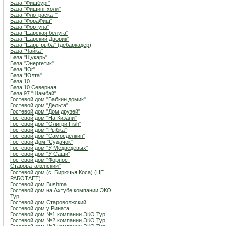
База "Фишбург"
База "Фишинг холл"
База "Флотраскат"
База "ФораФиш"
База "Фортуна"
База "Царская белуга"
База "Царский Дворик"
База "Царь-рыба" (дебаркадер)
База "Чайка"
База "Щукарь"
База "Энергетик"
База "Юг"
База "Юлта"
База 10
База 10 Северная
База 97 "Шамбай"
Гостевой дом "Бабкин домик"
Гостевой дом "Дельта"
Гостевой дом "Дом друзей"
Гостевой дом "На Кизани"
Гостевой дом "Олигри Fish"
Гостевой дом "Рыбка"
Гостевой дом "Самосделкин"
Гостевой Дом "Судачок"
Гостевой дом "У Медведевых"
Гостевой дом "У Саши"
Гостевой дом "Форпост
Староватаженский"
Гостевой дом (с. Бирючья Коса) (НЕ
РАБОТАЕТ)
Гостевой дом Bushma
Гостевой дом на Ахтубе компании ЭКО
Тур
Гостевой дом Староволжский
Гостевой дом у Рината
Гостевой дом №1 компании ЭКО Тур
Гостевой дом №2 компании ЭКО Тур