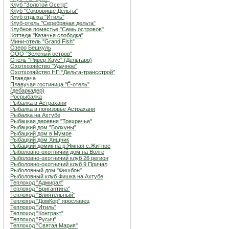
Клуб "Золотой Осетр"
Клуб "Сокровище Дельты"
Клуб отдыха "Итиль"
Клуб-отель "Серебряная дельта"
Клубное поместье "Семь островов"
Коттедж "Казачья слободка"
Мини-отель "Grand Fish"
Озеро Бешкуль
ООО "Зеленый остров"
Отель "Ривер Хаус" (Дельтаро)
Охотхозяйство "Удачное"
Охотхозяйство НП "Дельта-трансстрой"
Плавдача
Плавучая гостиница "Ё-отель"
(дебаркадер)
Росрыбалка
Рыбалка в Астрахани
Рыбалка в понизовье Астрахани
Рыбалка на Ахтубе
Рыбацкая деревня "Трехречье"
Рыбацкий дом "Болхуны"
Рыбацкий дом в Мумре
Рыбацкий дом Хищник
Рыбацкий домик на р.Ямная с.Житное
Рыболовно-охотничий дом на Волге
Рыболовно-охотничий клуб 26 регион
Рыболовно-охотничий клуб 9 Причал
Рыболовный дом "Фишбон"
Рыболовный клуб Фишка на Ахтубе
Теплоход "Адмирал"
Теплоход "Бригантина"
Теплоход "Влиятельный"
Теплоход "ДомКор" ярославец
Теплоход "Итиль"
Теплоход "Контракт"
Теплоход "Русич"
Теплоход "Святая Мария"