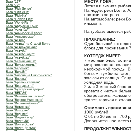
МЕСТА ЛОВА:
База "177"
База "77"
Летняя и зимняя рыбал
База "Fish Sense"
На лодке: реки Волга, А
База "Fish-club"
протоки в острова.
База "Fish-Ka"
На автомобиле: реки Во
База "Golden Fish"
База "World-Fish"
ильменя.
База "Абдулкин Ерик"
База "Азия Хай"
На турбазе имеется рыб
База "Алимовский плес"
База "Андреевская"
ПРОЖИВАНИЕ:
База "Астра"
Один большой коттедж 
База "Астра" на Старой Волге
База "Астраханская"
блоки для проживания 7,
База "Ахтуба"
База "Ахтуба-клуб"
КОТТЕДЖ ИМЕЕТ:
База "Ахтубаза"
7 местный блок: гостина
База "Белинская 58"
микровалновка, холодил
База "Белые холмы"
База "Бережок"
необходимой посуды. В 
База "Билайт"
бельем, тумбочка, стол,
База "Блесна на Никитинском"
жалюзи от солнца. Сануз
База "Блесна"
холодная вода.
База "Бравый капитан"
База "Брандвахта"
2 или 3 местный блок: х
База "Булгарский дворик"
кровати с чистым бельем
База "ВЕГА56"
обогреватель, жалюзи о
База "Венеция на Каспии"
туалет, горячая и холод
База "Верхне-Углянское"
База "Верхнелебяжье"
База "Ветлянка"
Стоимость проживания
База "Взморье"
1000 рублей
База "Водники"
С 01 по 30 июня - 700 
База "Водный мир"
Дополнительное место в
База "Волга 30"
База "Волга-Волга"
База "Волга-Дельта"
ПРОДОЛЖИТЕЛЬНОСТ