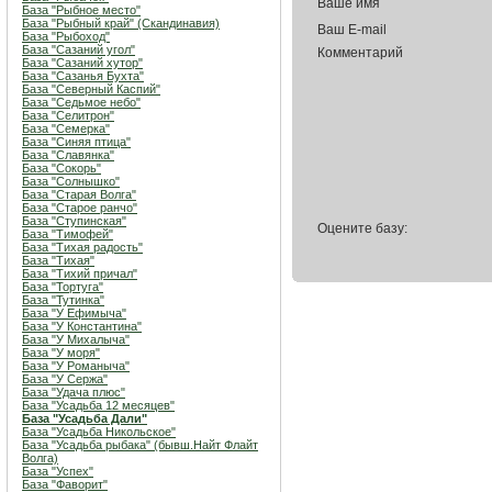
Ваше имя
База "Рыбное место"
База "Рыбный край" (Скандинавия)
Ваш E-mail
База "Рыбоход"
База "Сазаний угол"
Комментарий
База "Сазаний хутор"
База "Сазанья Бухта"
База "Северный Каспий"
База "Седьмое небо"
База "Селитрон"
База "Семерка"
База "Синяя птица"
База "Славянка"
База "Сокорь"
База "Солнышко"
База "Старая Волга"
База "Старое ранчо"
База "Ступинская"
Оцените базу:
База "Тимофей"
База "Тихая радость"
База "Тихая"
База "Тихий причал"
База "Тортуга"
База "Тутинка"
База "У Ефимыча"
База "У Константина"
База "У Михалыча"
База "У моря"
База "У Романыча"
База "У Сержа"
База "Удача плюс"
База "Усадьба 12 месяцев"
База "Усадьба Дали"
База "Усадьба Никольское"
База "Усадьба рыбака" (бывш.Найт Флайт
Волга)
База "Успех"
База "Фаворит"