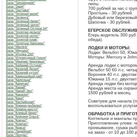
База "Заповедник"
липы.
База "Заря"
700 рублей за час с гру
База "Застава"
Простынь - 30 рублей.
База "Зеленая миля"
Дубовый или березовый 
База "Зеленга"
База "Зеленый берег"
Шапочка - 30 рублей.
База "Зеленый затон"
База "Зеленый Остров 54"
ЕГЕРСКОЕ ОБСЛУЖИВ
База "Золотая дельта"
Егерь водитель 300 руб
База "Золотой лотос"
обеда).
База "Золотой плав"
База "Золотые барханы"
База "Иволга"
ЛОДКИ И МОТОРЫ:
База "Ивушка"
Лодки: Вельбот 50, Южа
База "Иголка 199"
Моторы: Mercury и Johns
База "Изумрудный Город"
База "Имение Черновых"
Аренда лодки с мотором
База "Кабаний Остров"
База "Казачий Дозор"
Вельбот 50 60 л.с. четы
База "Казачий хутор"
Воронеж 40 л.с. двухтак
База "Камышовый рай"
Южанка 15 л.с. двухтакт
База "Капелька"
Аренда лодки без мотор
База "Капитан"
База "Карай"
Аренда места на охран
База "Карай-Эко"
1500 рублей в месяц.
База "Каралат"
База "Карп"
Советуем для начала (п
База "Каспийская"
воспользоваться услуга
База "Клевая рыбалка"
База "Клевое место"
База "Клевый берег"
ОБРАБОТКА И ПРИГО
База "Княгиня Ольга"
Коптильни и мангалы п
База "Ковчег"
Приготовление улова: ч
База "Компас"
промывание, сушка рыб
База "Краса"
База "Ладейная"
на заказ - от 10 до 100 р
База "Лазурь"