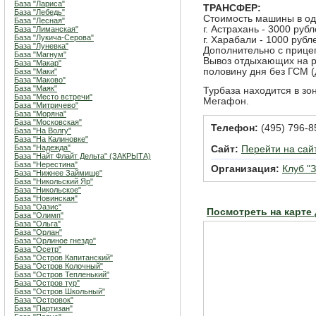
База "Лариса"
ТРАНСФЕР:
База "Лебедь"
Стоимость машины в од
База "Лесная"
г. Астрахань - 3000 руб
База "Лиманская"
База "Лукича-Серова"
г. Харабали - 1000 рубл
База "Луневка"
Дополнительно с прице
База "Магнум"
Вывоз отдыхающих на р
База "Макар"
половину дня без ГСМ (
База "Маки"
База "Маково"
База "Маяк"
Турбаза находится в зо
База "Место встречи"
Мегафон.
База "Митричево"
База "Моряна"
База "Московская"
Телефон:
(495) 796-8
База "На Волгу"
База "На Калиновке"
База "Надежда"
Сайт:
Перейти на сай
База "Найт Флайт Дельта" (ЗАКРЫТА)
База "Нерестина"
Организация:
Клуб "
База "Нижнее Займище"
База "Никольский Яр"
База "Никольское"
База "Новинская"
База "Оазис"
Посмотреть на карте
База "Олимп"
База "Ольга"
База "Орлан"
База "Орлиное гнездо"
База "Осетр"
База "Остров Капитанский"
База "Остров Колочный"
База "Остров Тепленький"
База "Остров тур"
База "Остров Школьный"
База "Островок"
База "Партизан"