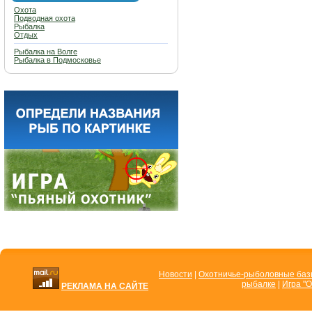
Охота
Подводная охота
Рыбалка
Отдых
Рыбалка на Волге
Рыбалка в Подмосковье
Новости
|
Охотничье-рыболовные ба
рыбалке
|
Игра "О
РЕКЛАМА НА САЙТЕ